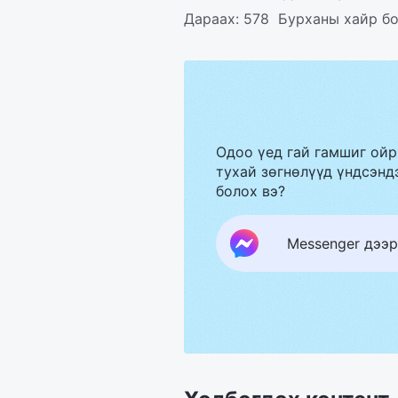
Дараах:
578 Бурханы хайр бо
Одоо үед гай гамшиг ойр
тухай зөгнөлүүд үндсэндэ
болох вэ?
Messenger дээр