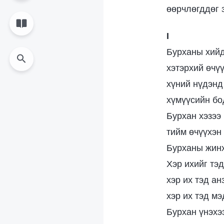
өөрчлөгддөг 
I
Бурханы хийд
хэтэрхий өчүү
хүний нүдэнд
хүмүүсийн бо
Бурхан хэзээ 
тийм өчүүхэн
Бурханы жинх
Хэр ихийг тэд
хэр их тэд ан
хэр их тэд мэ
Бурхан үнэхээ