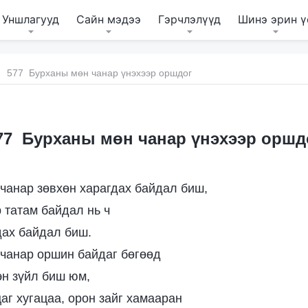
Уншлагууд
Сайн мэдээ
Гэрчлэлүүд
Шинэ эрин ү
577 Бурханы мөн чанар үнэхээр оршдог
77 Бурханы мөн чанар үнэхээр оршд
чанар зөвхөн харагдах байдал биш,
 татам байдал нь ч
дах байдал биш.
чанар оршин байдаг бөгөөд
н зүйл биш юм,
цаг хугацаа, орон зайг хамааран