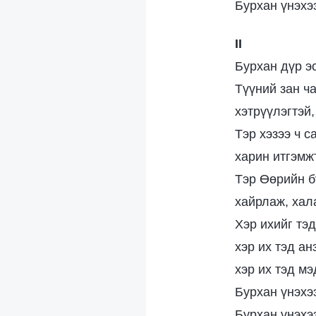
Бурхан үнэхээ
II
Бурхан дүр эс
Түүний зан ч
хэтрүүлэгтэй
Тэр хэзээ ч с
харин итгэмжт
Тэр Өөрийн б
хайрлаж, хал
Хэр ихийг тэд
хэр их тэд ан
хэр их тэд мэ
Бурхан үнэхээ
Бурхан үнэхээ