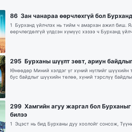
86 Зан чанараа өөрчлөхгүй бол Бурхан
1 Бурханд үйлчлэх нь тийм ч амархан ажил биш. Я
өөрчлөгдөлгүй үлдсэн хүмүүс хэзээ ч Бурханд үйлч
295 Бурханы шүүлт зөвт, ариун байдлыг
IӨнөөдөр Миний хэлдэг үг хүний нүглийг шүүхийн 
бус байдлыг шүүхийн төлөө, хүний тэрслүү байдлыг
299 Хамгийн агуу жаргал бол Бурханыг
билээ
1 Эцэст нь бид Бурханы дуу хоолойг сонсож, Түүн
Бурханы үгийг идэж, уун, эдэлж, Түүний гэрэлд бид.