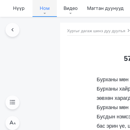
Нүүр
Ном
Видео
Магтан дуунууд
Хургыг дагаж шинэ дуу дуулъя
5
Бурханы мөн 
Бурханы хайр
зөвхөн хараг
Бурханы мөн 
Бусдын нэмсэ
бас эрин үе, 