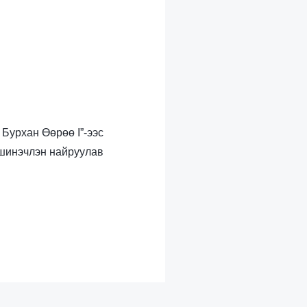
 Бурхан Өөрөө I”-ээс
шинэчлэн найруулав