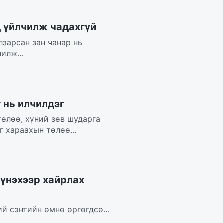
д үйлчилж чадахгүй
лзарсан зан чанар нь
илж...
 нь илчилдэг
төлөө, хүний зөв шударга
 хараахын төлөө...
 үнэхээр хайрлах
ий сэнтийн өмнө өргөгдсөн.
..