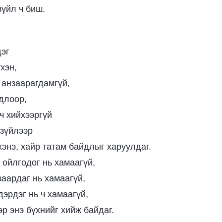
зүйл ч биш.
эг
хэн,
 анзаарагдамгүй,
длоор,
ч хийхээргүй
 зүйлээр
энэ, хайр татам байдлыг харуулдаг.
 ойлгодог нь хамаагүй,
заардаг нь хамаагүй,
дэрдэг нь ч хамаагүй,
р энэ бүхнийг хийж байдаг.