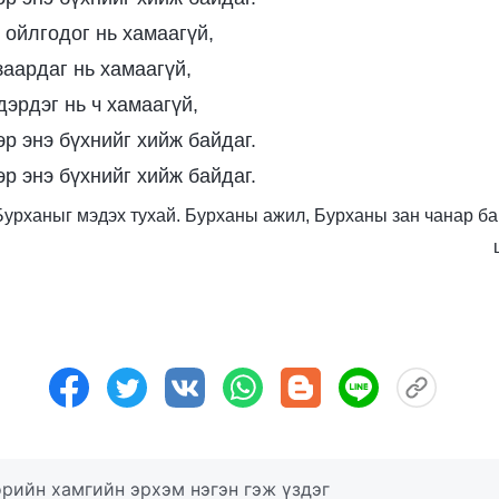
 ойлгодог нь хамаагүй,
заардаг нь хамаагүй,
дэрдэг нь ч хамаагүй,
р энэ бүхнийг хийж байдаг.
р энэ бүхнийг хийж байдаг.
ь: Бурханыг мэдэх тухай. Бурханы ажил, Бурханы зан чанар ба
рийн хамгийн эрхэм нэгэн гэж үздэг