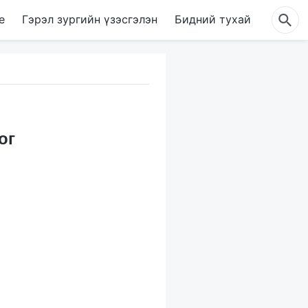
е
Гэрэл зургийн үзэсгэлэн
Бидний тухай
ог