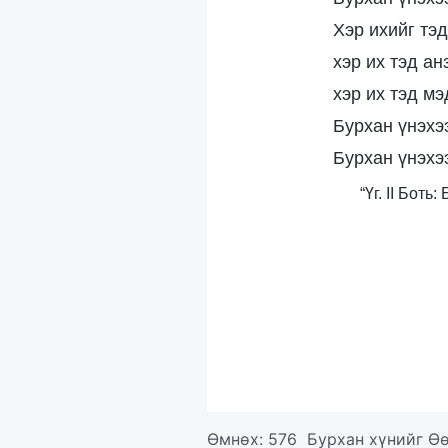
Хэр ихийг тэд
хэр их тэд ан
хэр их тэд мэ
Бурхан үнэхээ
Бурхан үнэхээ
“Үг. II Бот
Өмнөх:
576 Бурхан хүнийг Өө