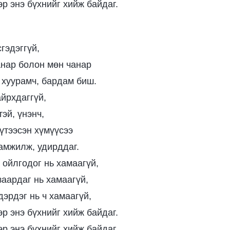
р энэ бүхнийг хийж байдаг.
гэдэггүй,
анар болон мөн чанар
, хуурамч, бардам биш.
айрхдаггүй,
эй, үнэнч,
үтээсэн хүмүүсээ
амжилж, удирддаг.
 ойлгодог нь хамаагүй,
заардаг нь хамаагүй,
дэрдэг нь ч хамаагүй,
р энэ бүхнийг хийж байдаг.
р энэ бүхнийг хийж байдаг.