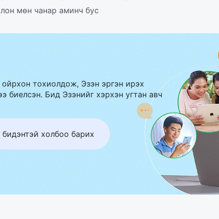
лон мөн чанар аминч бус
 ойрхон тохиолдож, Эзэн эргэн ирэх
э биелсэн. Бид Эзэнийг хэрхэн угтан авч
 бидэнтэй холбоо барих