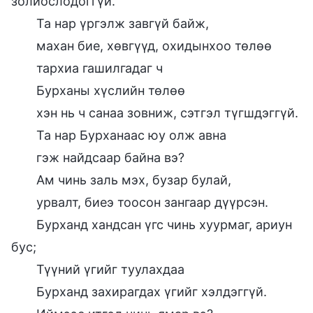
золиослодоггүй.
Та нар үргэлж завгүй байж,
махан бие, хөвгүүд, охидынхоо төлөө
тархиа гашилгадаг ч
Бурханы хүслийн төлөө
хэн нь ч санаа зовниж, сэтгэл түгшдэггүй.
Та нар Бурханаас юу олж авна
гэж найдсаар байна вэ?
Ам чинь заль мэх, бузар булай,
урвалт, биеэ тоосон зангаар дүүрсэн.
Бурханд хандсан үгс чинь хуурмаг, ариун
бус;
Түүний үгийг туулахдаа
Бурханд захирагдах үгийг хэлдэггүй.