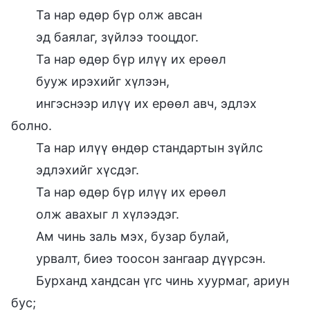
Та нар өдөр бүр олж авсан
эд баялаг, зүйлээ тооцдог.
Та нар өдөр бүр илүү их ерөөл
бууж ирэхийг хүлээн,
ингэснээр илүү их ерөөл авч, эдлэх
болно.
Та нар илүү өндөр стандартын зүйлс
эдлэхийг хүсдэг.
Та нар өдөр бүр илүү их ерөөл
олж авахыг л хүлээдэг.
Ам чинь заль мэх, бузар булай,
урвалт, биеэ тоосон зангаар дүүрсэн.
Бурханд хандсан үгс чинь хуурмаг, ариун
бус;