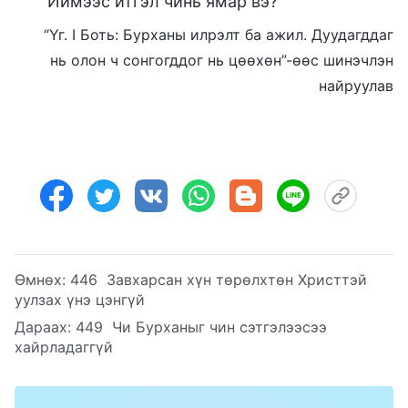
Иймээс итгэл чинь ямар вэ?
“Үг. I Боть: Бурханы илрэлт ба ажил. Дуудагддаг
нь олон ч сонгогддог нь цөөхөн”-ѳѳс шинэчлэн
найруулав
Өмнөх:
446 Завхарсан хүн төрөлхтөн Христтэй
уулзах үнэ цэнгүй
Дараах:
449 Чи Бурханыг чин сэтгэлээсээ
хайрладаггүй