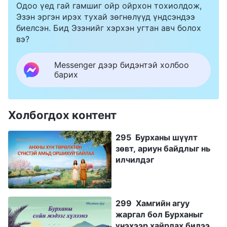
Одоо үед гай гамшиг ойр ойрхон тохиолдож,
Эзэн эргэн ирэх тухай зөгнөлүүд үндсэндээ
биелсэн. Бид Эзэнийг хэрхэн угтан авч болох
вэ?
Messenger дээр бидэнтэй холбоо
барих
Холбогдох контент
295 Бурханы шүүлт
зөвт, ариун байдлыг нь
илчилдэг
299 Хамгийн агуу
жаргал бол Бурханыг
үнэхээр хайрлах билээ