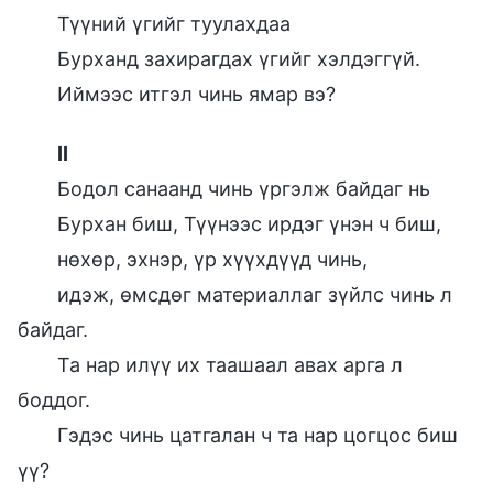
Түүний үгийг туулахдаа
Бурханд захирагдах үгийг хэлдэггүй.
Иймээс итгэл чинь ямар вэ?
II
Бодол санаанд чинь үргэлж байдаг нь
Бурхан биш, Түүнээс ирдэг үнэн ч биш,
нөхөр, эхнэр, үр хүүхдүүд чинь,
идэж, өмсдөг материаллаг зүйлс чинь л
байдаг.
Та нар илүү их таашаал авах арга л
боддог.
Гэдэс чинь цатгалан ч та нар цогцос биш
үү?