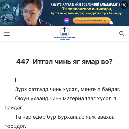
447 Итгэл чинь яг ямар вэ?
447 Итгэл чинь яг ямар вэ?
I
Зүрх сэтгэлд чинь хүсэл, мөнгө л байдаг.
Оюун ухаанд чинь материаллаг хүсэл л
байдаг.
Та нар өдөр бүр Бурханаас яаж авахаа
тооцдог.