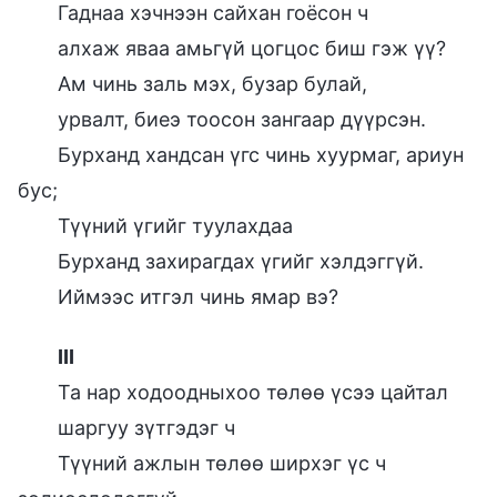
Гаднаа хэчнээн сайхан гоёсон ч
алхаж яваа амьгүй цогцос биш гэж үү?
Ам чинь заль мэх, бузар булай,
урвалт, биеэ тоосон зангаар дүүрсэн.
Бурханд хандсан үгс чинь хуурмаг, ариун
бус;
Түүний үгийг туулахдаа
Бурханд захирагдах үгийг хэлдэггүй.
Иймээс итгэл чинь ямар вэ?
III
Та нар ходоодныхоо төлөө үсээ цайтал
шаргуу зүтгэдэг ч
Түүний ажлын төлөө ширхэг үс ч