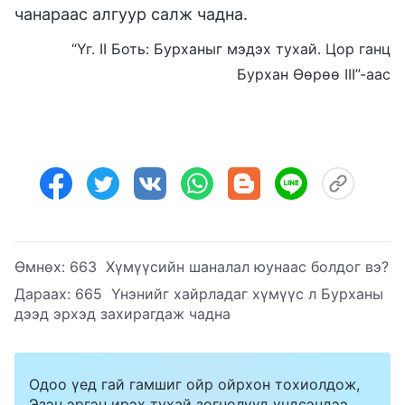
чанараас алгуур салж чадна.
“Үг. II Боть: Бурханыг мэдэх тухай. Цор ганц
Бурхан Өөрөө III”-аас
Өмнөх:
663 Хүмүүсийн шаналал юунаас болдог вэ?
Дараах:
665 Үнэнийг хайрладаг хүмүүс л Бурханы
дээд эрхэд захирагдаж чадна
Одоо үед гай гамшиг ойр ойрхон тохиолдож,
Эзэн эргэн ирэх тухай зөгнөлүүд үндсэндээ