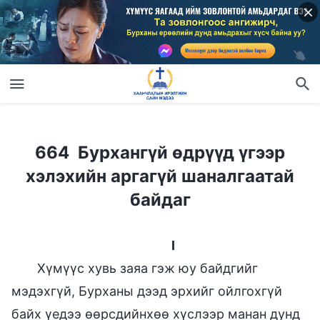
664 Бурхангүй өдрүүд үгээр хэлэхийн аргагүй шаналгаатай байдаг
664 Бурхангүй өдрүүд үгээр
хэлэхийн аргагүй шаналгаатай
байдаг
I
Хүмүүс хувь заяа гэж юу байдгийг
мэдэхгүй, Бурханы дээд эрхийг ойлгохгүй
байх үедээ өөрсдийнхөө хүслээр манан дунд