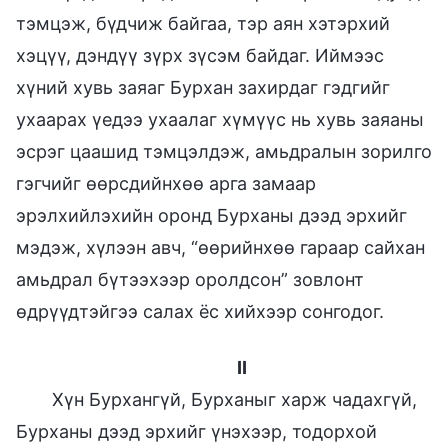
тэмцэж, бүдчиж байгаа, тэр аян хэтэрхий
хэцүү, дэндүү зүрх зүсэм байдаг. Иймээс
хүний хувь заяаг Бурхан захирдаг гэдгийг
ухаарах үедээ ухаалаг хүмүүс нь хувь заяаны
эсрэг цаашид тэмцэлдэж, амьдралын зорилго
гэгчийг өөрсдийнхөө арга замаар
эрэлхийлэхийн оронд Бурханы дээд эрхийг
мэдэж, хүлээн авч, “өөрийнхөө гараар сайхан
амьдрал бүтээхээр оролдсон” зовлонт
өдрүүдтэйгээ салах ёс хийхээр сонгодог.
II
Хүн Бурхангүй, Бурханыг харж чадахгүй,
Бурханы дээд эрхийг үнэхээр, тодорхой