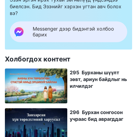
биелсэн. Бид Эзэнийг хэрхэн угтан авч болох
вэ?
Messenger дээр бидэнтэй холбоо
барих
Холбогдох контент
295 Бурханы шүүлт
зөвт, ариун байдлыг нь
илчилдэг
296 Бурхан сонгосон
учраас бид аврагддаг