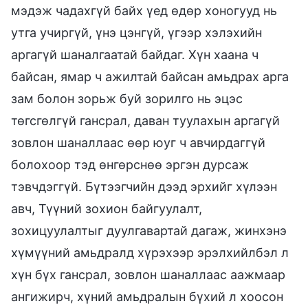
мэдэж чадахгүй байх үед өдөр хоногууд нь
утга учиргүй, үнэ цэнгүй, үгээр хэлэхийн
аргагүй шаналгаатай байдаг. Хүн хаана ч
байсан, ямар ч ажилтай байсан амьдрах арга
зам болон зорьж буй зорилго нь эцэс
төгсгөлгүй гансрал, даван туулахын аргагүй
зовлон шаналлаас өөр юуг ч авчирдаггүй
болохоор тэд өнгөрснөө эргэн дурсаж
тэвчдэггүй. Бүтээгчийн дээд эрхийг хүлээн
авч, Түүний зохион байгуулалт,
зохицуулалтыг дуулгавартай дагаж, жинхэнэ
хүмүүний амьдралд хүрэхээр эрэлхийлбэл л
хүн бүх гансрал, зовлон шаналлаас аажмаар
ангижирч, хүний амьдралын бүхий л хоосон