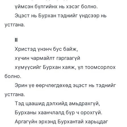
үймсэн бүлгийнх нь хэсэг болно.
Эцэст нь Бурхан тэднийг үндсээр нь
устгана.
II
Христэд үнэнч бус байж,
хүчин чармайлт гаргаагүй
хүмүүсийг Бурхан хаяж, үл тоомсорлох
болно.
Эрин үе өөрчлөгдөхөд эцэст нь тэднийг
устгана.
Тэд цаашид дэлхийд амьдрахгүй,
Бурханы хаанчлалд бүр ч орохгүй.
Аргагүйн эрхэнд Бурхантай харьцдаг