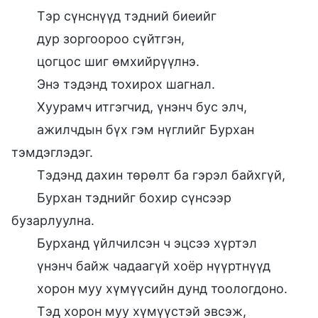
Тэр сүнснүүд тэдний биеийг
дур зоргоороо сүйтгэн,
цогцос шиг өмхийрүүлнэ.
Энэ тэдэнд тохирох шагнал.
Хуурамч итгэгчид, үнэнч бус элч,
ажилчдын бүх гэм нүглийг Бурхан
тэмдэглэдэг.
Тэдэнд дахин төрөлт ба гэрэл байхгүй,
Бурхан тэднийг бохир сүнсээр
бузарлуулна.
Бурханд үйлчилсэн ч эцсээ хүртэл
үнэнч байж чадаагүй хоёр нүүртнүүд
хорон муу хүмүүсийн дунд тоологдоно.
Тэд хорон муу хүмүүстэй эвсэж,