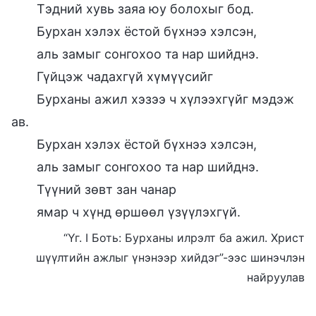
Тэдний хувь заяа юу болохыг бод.
Бурхан хэлэх ёстой бүхнээ хэлсэн,
аль замыг сонгохоо та нaр шийднэ.
Гүйцэж чадахгүй хүмүүсийг
Бурханы ажил хэзээ ч хүлээхгүйг мэдэж
ав.
Бурхан хэлэх ёстой бүхнээ хэлсэн,
аль замыг сонгохоо та нaр шийднэ.
Түүний зөвт зан чанар
ямар ч хүнд өршөөл үзүүлэхгүй.
“Үг. I Боть: Бурханы илрэлт ба ажил. Христ
шүүлтийн ажлыг үнэнээр хийдэг”-ээс шинэчлэн
найруулав