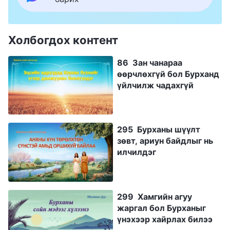
Холбогдох контент
86 Зан чанараа
өөрчлөхгүй бол Бурханд
үйлчилж чадахгүй
295 Бурханы шүүлт
зөвт, ариун байдлыг нь
илчилдэг
299 Хамгийн агуу
жаргал бол Бурханыг
үнэхээр хайрлах билээ