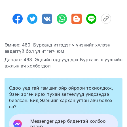
Өмнөх:
460 Бурханд итгэдэг ч үнэнийг хүлээн
авдаггүй бол үл итгэгч юм
Дараах:
463 Эцсийн өдрүүд дэх Бурханы шүүлтийн
ажлын ач холбогдол
Одоо үед гай гамшиг ойр ойрхон тохиолдож,
Эзэн эргэн ирэх тухай зөгнөлүүд үндсэндээ
биелсэн. Бид Эзэнийг хэрхэн угтан авч болох
вэ?
Messenger дээр бидэнтэй холбоо
барих