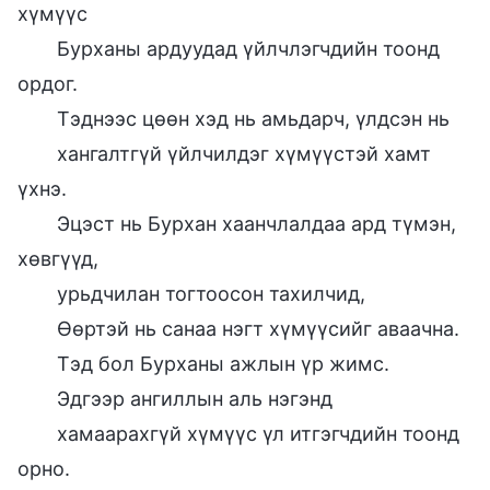
хүмүүс
Бурханы ардуудад үйлчлэгчдийн тоонд
ордог.
Тэднээс цөөн хэд нь амьдарч, үлдсэн нь
хангалтгүй үйлчилдэг хүмүүстэй хамт
үхнэ.
Эцэст нь Бурхан хаанчлалдаа ард түмэн,
хөвгүүд,
урьдчилан тогтоосон тахилчид,
Өөртэй нь санаа нэгт хүмүүсийг аваачна.
Тэд бол Бурханы ажлын үр жимс.
Эдгээр ангиллын аль нэгэнд
хамаарахгүй хүмүүс үл итгэгчдийн тоонд
орно.