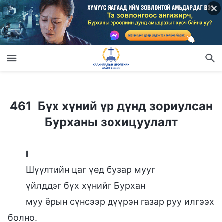
461 Бүх хүний үр дүнд зориулсан Бурханы зохицуулалт
461 Бүх хүний үр дүнд зориулсан
Бурханы зохицуулалт
I
Шүүлтийн цаг үед бузар мууг
үйлддэг бүх хүнийг Бурхан
муу ёрын сүнсээр дүүрэн газар руу илгээх
болно.