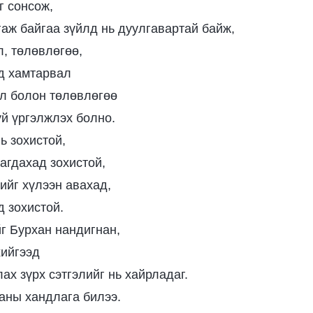
г сонсож,
аж байгаа зүйлд нь дуулгавартай байж,
, төлөвлөгөө,
д хамтарвал
л болон төлөвлөгөө
үй үргэлжлэх болно.
ь зохистой,
агдахад зохистой,
ийг хүлээн авахад,
д зохистой.
г Бурхан нандигнан,
хийгээд
ах зүрх сэтгэлийг нь хайрладаг.
аны хандлага билээ.