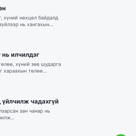
эн
г, хүний нөхцөл байдалд
зүйлээр нь хангахын...
 нь илчилдэг
төлөө, хүний зөв шударга
 хараахын төлөө...
д үйлчилж чадахгүй
лзарсан зан чанар нь
илж...