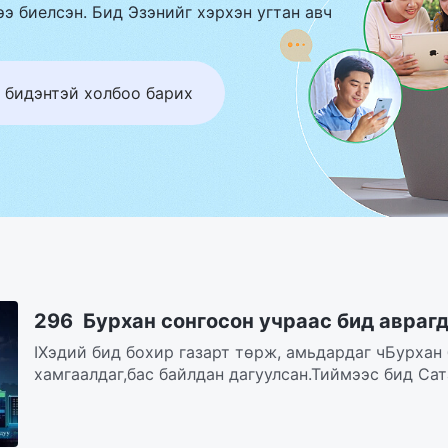
э биелсэн. Бид Эзэнийг хэрхэн угтан авч
 бидэнтэй холбоо барих
296 Бурхан сонгосон учраас бид авраг
IХэдий бид бохир газарт төрж, амьдардаг чБурхан
хамгаалдаг,бас байлдан дагуулсан.Тиймээс бид Сат