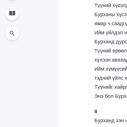
Түүний хүсэл
Бурханы хүсэ
ямар ч саадг
Ийм үйлдэл н
Бурханд дурс
Түүний ерөөл
хүлээн аваха
Ийм хүмүүсий
тэдний үйлс 
Түүнийг хайрл
Энэ бол Бурх
II
Бурханд хэн н