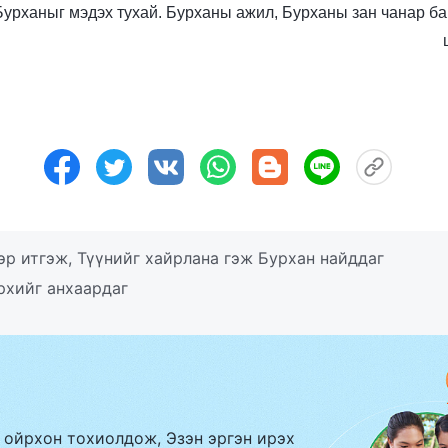
ь: Бурханыг мэдэх тухай. Бурханы ажил, Бурханы зан чанар ба
эр итгэж, Түүнийг хайрлана гэж Бурхан найддаг
рхийг анхаардаг
 ойрхон тохиолдож, Эзэн эргэн ирэх