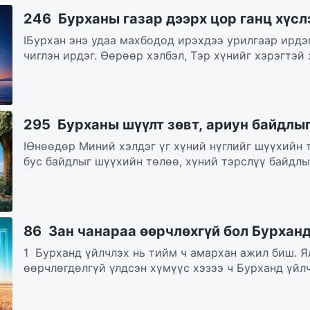
246 Бурханы газар дээрх цор ганц хүсл
IБурхан энэ удаа махбодод ирэхдээ урилгаар ирдэ
чиглэн ирдэг. Өөрөөр хэлбэл, Тэр хүнийг хэрэгтэй 
295 Бурханы шүүлт зөвт, ариун байдлыг
IӨнөөдөр Миний хэлдэг үг хүний нүглийг шүүхийн 
бус байдлыг шүүхийн төлөө, хүний тэрслүү байдлыг
86 Зан чанараа өөрчлөхгүй бол Бурхан
1 Бурханд үйлчлэх нь тийм ч амархан ажил биш. Я
өөрчлөгдөлгүй үлдсэн хүмүүс хэзээ ч Бурханд үйлч