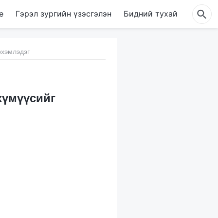
е
Гэрэл зургийн үзэсгэлэн
Бидний тухай
рхэмлэдэг
хүмүүсийг