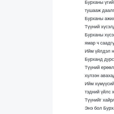
Бурханы үгий
тушааж даалг
Бурханы ажил
Түүний хүсэл
Бурханы хүсэ
ямар ч саадг
Ийм үйлдэл н
Бурханд дурс
Түүний ерөөл
хүлээн аваха
Ийм хүмүүсий
тэдний үйлс 
Түүнийг хайрл
Энэ бол Бурх