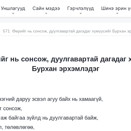
Уншлагууд
Сайн мэдээ
Гэрчлэлүүд
Шинэ эрин ү
571 Өөрийг нь сонсож, дуулгавартай дагадаг хүмүүсийг Бурхан э
йг нь сонсож, дуулгавартай дагадаг 
Бурхан эрхэмлэдэг
эгний даруу эсвэл агуу байх нь хамаагүй,
г сонсож,
аж байгаа зүйлд нь дуулгавартай байж,
, төлөвлөгөө,