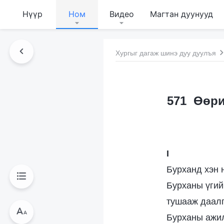
Нүүр
Ном
Видео
Магтан дуунууд
Хургыг дагаж шинэ дуу дуулъя
571 Өөри
I
Бурханд хэн н
Бурханы үгий
тушааж даалг
Бурханы ажил