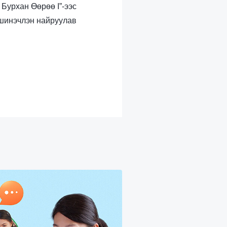
 Бурхан Өөрөө I”-ээс
шинэчлэн найруулав