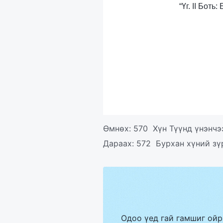
“Үг. II Бот
Өмнөх:
570 Хүн Түүнд үнэнчэ
Дараах:
572 Бурхан хүний зү
Одоо үед гай гамшиг ойр