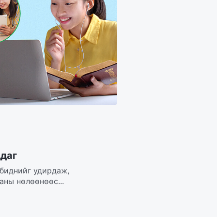
ддаг
 биднийг удирдаж,
аны нөлөөнөөс...