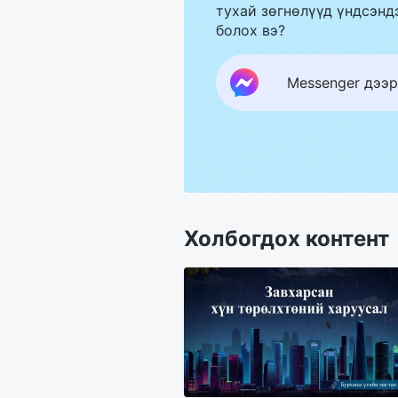
тухай зөгнөлүүд үндсэндэ
болох вэ?
Messenger дээр
Холбогдох контент