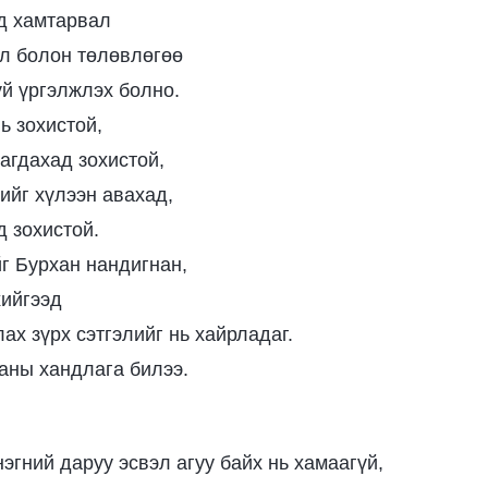
д хамтарвал
л болон төлөвлөгөө
үй үргэлжлэх болно.
ь зохистой,
агдахад зохистой,
ийг хүлээн авахад,
д зохистой.
г Бурхан нандигнан,
хийгээд
ах зүрх сэтгэлийг нь хайрладаг.
аны хандлага билээ.
эгний даруу эсвэл агуу байх нь хамаагүй,