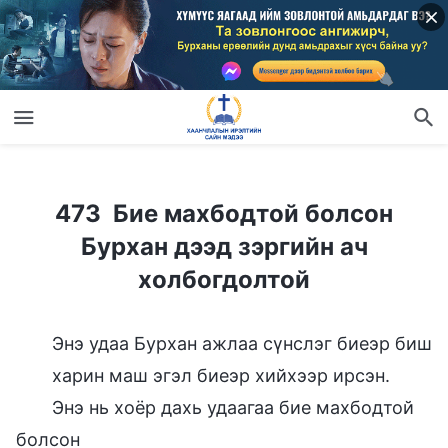
473 Бие махбодтой болсон Бурхан дээд зэргийн ач холбогдолтой
473 Бие махбодтой болсон
Бурхан дээд зэргийн ач
холбогдолтой
Энэ удаа Бурхан ажлаа сүнслэг биеэр биш
харин маш эгэл биеэр хийхээр ирсэн.
Энэ нь хоёр дахь удаагаа бие махбодтой
болсон