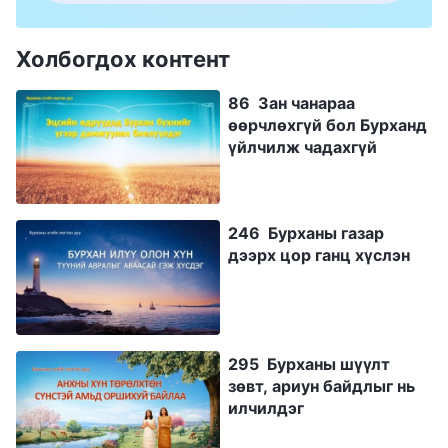
Холбогдох контент
86 Зан чанараа
өөрчлөхгүй бол Бурханд
үйлчилж чадахгүй
246 Бурханы газар
дээрх цор ганц хүслэн
295 Бурханы шүүлт
зөвт, ариун байдлыг нь
илчилдэг