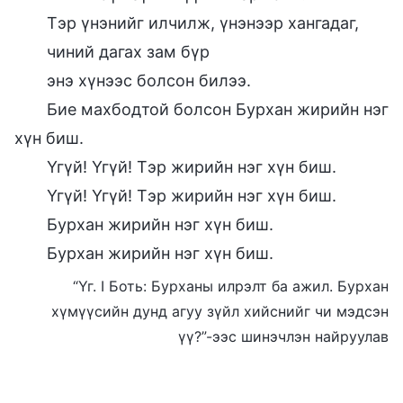
Тэр үнэнийг илчилж, үнэнээр хангадаг,
чиний дагах зам бүр
энэ хүнээс болсон билээ.
Бие махбодтой болсон Бурхан жирийн нэг
хүн биш.
Үгүй! Үгүй! Тэр жирийн нэг хүн биш.
Үгүй! Үгүй! Тэр жирийн нэг хүн биш.
Бурхан жирийн нэг хүн биш.
Бурхан жирийн нэг хүн биш.
“Үг. I Боть: Бурханы илрэлт ба ажил. Бурхан
хүмүүсийн дунд агуу зүйл хийснийг чи мэдсэн
үү?”-ээс шинэчлэн найруулав