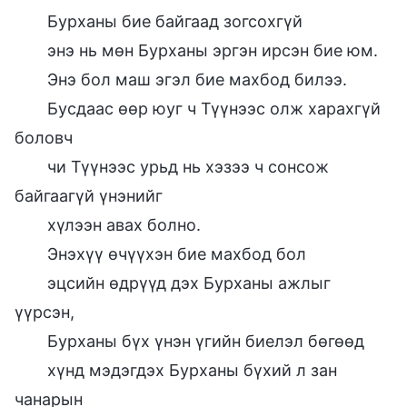
Бурханы бие байгаад зогсохгүй
энэ нь мөн Бурханы эргэн ирсэн бие юм.
Энэ бол маш эгэл бие махбод билээ.
Бусдаас өөр юуг ч Түүнээс олж харахгүй
боловч
чи Түүнээс урьд нь хэзээ ч сонсож
байгаагүй үнэнийг
хүлээн авах болно.
Энэхүү өчүүхэн бие махбод бол
эцсийн өдрүүд дэх Бурханы ажлыг
үүрсэн,
Бурханы бүх үнэн үгийн биелэл бөгөөд
хүнд мэдэгдэх Бурханы бүхий л зан
чанарын