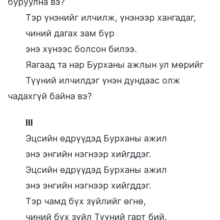
буруулна вэ?
Тэр үнэнийг илчилж, үнэнээр хангадаг,
чиний дагах зам бүр
энэ хүнээс болсон билээ.
Яагаад та нар Бурханы ажлын ул мөрийг
Түүний илчилдэг үнэн дундаас олж
чадахгүй байна вэ?
III
Эцсийн өдрүүдэд Бурханы ажил
энэ энгийн нэгнээр хийгддэг.
Эцсийн өдрүүдэд Бурханы ажил
энэ энгийн нэгнээр хийгддэг.
Тэр чамд бүх зүйлийг өгнө,
чиний бүх зүйл Түүний гарт бий.