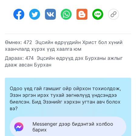
Өмнөх:
472 Эцсийн өдрүүдийн Христ бол хүний
хаанчлалд хүрэх үүд хаалга юм
Дараах:
474 Эцсийн өдрүүд дэх Бурханы ажлыг
дааж авсан Бурхан
Одоо үед гай гамшиг ойр ойрхон тохиолдож,
Эзэн эргэн ирэх тухай зөгнөлүүд үндсэндээ
биелсэн. Бид Эзэнийг хэрхэн угтан авч болох
вэ?
Messenger дээр бидэнтэй холбоо
барих