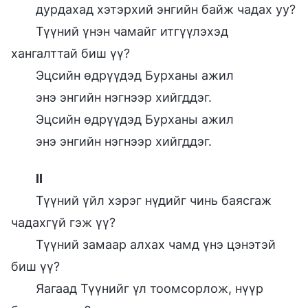
дурдахад хэтэрхий энгийн байж чадах уу?
Түүний үнэн чамайг итгүүлэхэд
хангалттай биш үү?
Эцсийн өдрүүдэд Бурханы ажил
энэ энгийн нэгнээр хийгддэг.
Эцсийн өдрүүдэд Бурханы ажил
энэ энгийн нэгнээр хийгддэг.
II
Түүний үйл хэрэг нүдийг чинь баясгаж
чадахгүй гэж үү?
Түүний замаар алхах чамд үнэ цэнэтэй
биш үү?
Яагаад Түүнийг үл тоомсорлож, нүүр