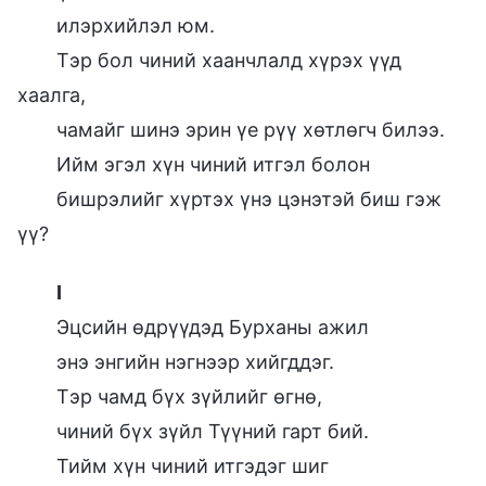
илэрхийлэл юм.
Тэр бол чиний хаанчлалд хүрэх үүд
хаалга,
чамайг шинэ эрин үе рүү хөтлөгч билээ.
Ийм эгэл хүн чиний итгэл болон
бишрэлийг хүртэх үнэ цэнэтэй биш гэж
үү?
I
Эцсийн өдрүүдэд Бурханы ажил
энэ энгийн нэгнээр хийгддэг.
Тэр чамд бүх зүйлийг өгнө,
чиний бүх зүйл Түүний гарт бий.
Тийм хүн чиний итгэдэг шиг