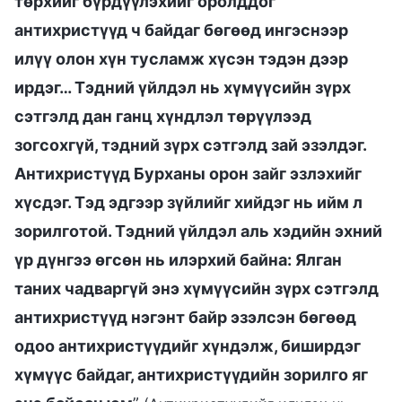
төрхийг бүрдүүлэхийг оролддог
антихристүүд ч байдаг бөгөөд ингэснээр
илүү олон хүн тусламж хүсэн тэдэн дээр
ирдэг… Тэдний үйлдэл нь хүмүүсийн зүрх
сэтгэлд дан ганц хүндлэл төрүүлээд
зогсохгүй, тэдний зүрх сэтгэлд зай эзэлдэг.
Антихристүүд Бурханы орон зайг эзлэхийг
хүсдэг. Тэд эдгээр зүйлийг хийдэг нь ийм л
зорилготой. Тэдний үйлдэл аль хэдийн эхний
үр дүнгээ өгсөн нь илэрхий байна: Ялган
таних чадваргүй энэ хүмүүсийн зүрх сэтгэлд
антихристүүд нэгэнт байр эзэлсэн бөгөөд
одоо антихристүүдийг хүндэлж, биширдэг
хүмүүс байдаг, антихристүүдийн зорилго яг