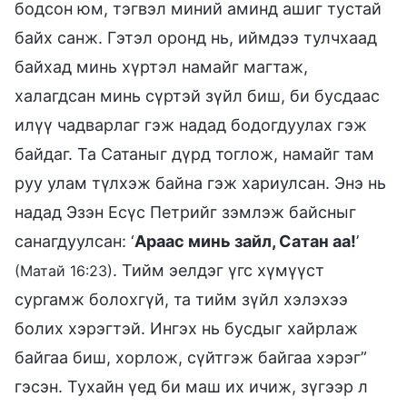
бодсон юм, тэгвэл миний аминд ашиг тустай
байх санж. Гэтэл оронд нь, иймдээ тулчхаад
байхад минь хүртэл намайг магтаж,
халагдсан минь сүртэй зүйл биш, би бусдаас
илүү чадварлаг гэж надад бодогдуулах гэж
байдаг. Та Сатаныг дүрд тоглож, намайг там
руу улам түлхэж байна гэж хариулсан. Энэ нь
надад Эзэн Есүс Петрийг зэмлэж байсныг
санагдуулсан: ‘
Араас минь зайл, Сатан аа!
’
. Тийм эелдэг үгс хүмүүст
(Матай 16:23)
сургамж болохгүй, та тийм зүйл хэлэхээ
болих хэрэгтэй. Ингэх нь бусдыг хайрлаж
байгаа биш, хорлож, сүйтгэж байгаа хэрэг”
гэсэн. Тухайн үед би маш их ичиж, зүгээр л