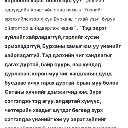
хорлосон хэрэг болох бус уу?
”
(Эцсийн
өдрүүдийн Христийн яриа номын “Үнэнийг
эрэлхийлснээр л хүн Бурханы тухай үзэл, буруу
. “
Тэд эерэг
ойлголтоо шийдвэрлэж чадна”)
зүйлийг хайрладаггүй, гэрлийг хүсэн
эрмэлздэггүй, Бурханы замыг юм уу үнэнийг
хайрладаггүй. Тэд дэлхийн чиг хандлагыг
дагах дуртай, байр суурь, нэр хүндэд
дурласан, хорон муу чиг хандлагын дунд
бусдаас илүү гарах дуртай, ёрын муу болон
Сатаны хүчнийг дэмжигчид юм. Зүрх
сэтгэлдээ тэд агуу, алдартай хүмүүс,
чөтгөрийн хаадыг шүтдэг бөгөөд зүрх
сэтгэлдээ үнэнийг юм уу эерэг зүйлийг