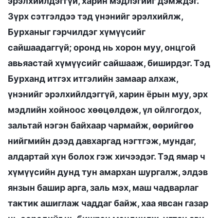
эрэлхийлдэггүй, харин мэдлэгийг дэмждэг.
Зүрх сэтгэлдээ тэд үнэнийг эрэлхийлж,
Бурханыг гэрчилдэг хүмүүсийг
сайшаадаггүй; оронд нь хорон муу, онцгой
авьяастай хүмүүсийг сайшааж, биширдэг. Тэд
Бурханд итгэх итгэлийн замаар алхаж,
үнэнийг эрэлхийлдэггүй, харин ёрын муу, эрх
мэдлийн хойноос хөөцөлдөж, үл ойлгогдох,
зальтай нэгэн байхаар чармайж, өөрийгөө
нийгмийн дээд давхаргад нэгтгэж, мундаг,
алдартай хүн болох гэж хичээдэг. Тэд ямар ч
хүмүүсийн дунд тун амархан шургалж, элдэв
янзын башир арга, заль мэх, маш чадварлаг
тактик ашиглаж чаддаг байж, хаа явсан газар