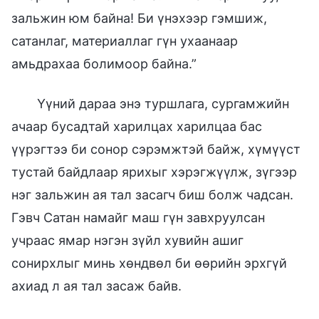
зальжин юм байна! Би үнэхээр гэмшиж,
сатанлаг, материаллаг гүн ухаанаар
амьдрахаа болимоор байна.”
Үүний дараа энэ туршлага, сургамжийн
ачаар бусадтай харилцах харилцаа бас
үүрэгтээ би сонор сэрэмжтэй байж, хүмүүст
тустай байдлаар ярихыг хэрэгжүүлж, зүгээр
нэг зальжин ая тал засагч биш болж чадсан.
Гэвч Сатан намайг маш гүн завхруулсан
учраас ямар нэгэн зүйл хувийн ашиг
сонирхлыг минь хөндвөл би өөрийн эрхгүй
ахиад л ая тал засаж байв.