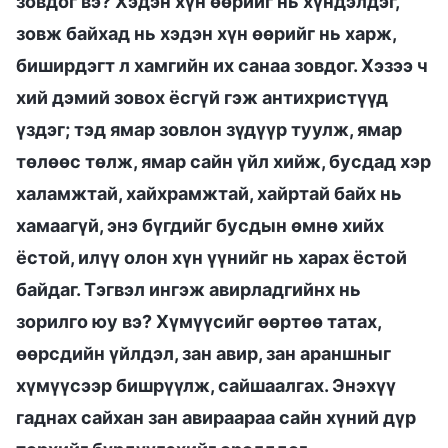
зовдог вэ? Хэдэн хүн өөрийг нь хүндэлдэг,
зовж байхад нь хэдэн хүн өөрийг нь харж,
биширдэгт л хамгийн их санаа зовдог. Хэзээ ч
хий дэмий зовох ёсгүй гэж антихристүүд
үздэг; тэд ямар зовлон зүдүүр туулж, ямар
төлөөс төлж, ямар сайн үйл хийж, бусдад хэр
халамжтай, хайхрамжтай, хайртай байх нь
хамаагүй, энэ бүгдийг бусдын өмнө хийх
ёстой, илүү олон хүн үүнийг нь харах ёстой
байдаг. Тэгвэл ингэж авирладгийнх нь
зорилго юу вэ? Хүмүүсийг өөртөө татах,
өөрсдийн үйлдэл, зан авир, зан араншныг
хүмүүсээр бишрүүлж, сайшаалгах. Энэхүү
гаднах сайхан зан авираараа сайн хүний дүр