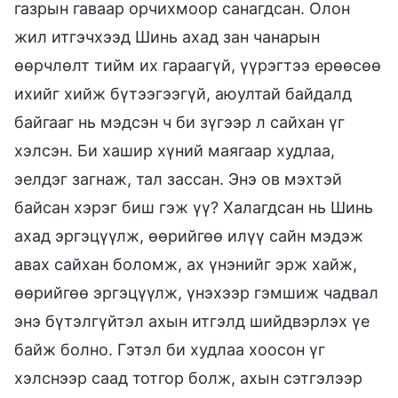
газрын гаваар орчихмоор санагдсан. Олон
жил итгэчхээд Шинь ахад зан чанарын
өөрчлөлт тийм их гараагүй, үүрэгтээ ерөөсөө
ихийг хийж бүтээгээгүй, аюултай байдалд
байгааг нь мэдсэн ч би зүгээр л сайхан үг
хэлсэн. Би хашир хүний маягаар худлаа,
эелдэг загнаж, тал зассан. Энэ ов мэхтэй
байсан хэрэг биш гэж үү? Халагдсан нь Шинь
ахад эргэцүүлж, өөрийгөө илүү сайн мэдэж
авах сайхан боломж, ах үнэнийг эрж хайж,
өөрийгөө эргэцүүлж, үнэхээр гэмшиж чадвал
энэ бүтэлгүйтэл ахын итгэлд шийдвэрлэх үе
байж болно. Гэтэл би худлаа хоосон үг
хэлснээр саад тотгор болж, ахын сэтгэлээр