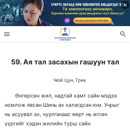
59. Ая тал засахын гашуун тал
59. Ая тал засахын гашуун тал
Чюй Цун, Грек
Өнгөрсөн жил, надтай хамт сайн мэдээ
номлож явсан Шинь ах халагдсан юм. Учрыг
нь асуувал ах, чуулганаас өөрт нь өгсөн
үүргийг хэдэн жилийн турш сайн