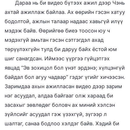
Дараа нь би видео бүтээх ажил дээр Чэнь
ахтай ажиллаж байлаа. Ах өөрийн гэсэн хатуу
бодолтой, ажлын талаар надаас хавьгүй илүү
мэдэж байв. Өөрийгөө биеэ тоосон юу ч
мэдэхгүй амьтан гэсэн сэтгэгдэл ахад
төрүүлэхгүйн тулд би даруу байх ёстой юм
шиг санагдсан. Иймээс үүргээ гүйцэтгэх
явцад “Эв зохицол бол үнэт эрдэнэ; хүлцэнгүй
байдал бол агуу чадвар” гэдэг үгийг хичээсэн.
Заримдаа ахын ажилласан видео дээр зарим
нэг асуудал, алдаа байгааг олж хараад би
засахыг зөвлөдөг боловч ах миний хэлсэн
зүйлсийг асуудал гэж үзэхгүй, зүгээр л
шалтаг, санаа бодлоо хэлдэг байв. Хэдий би