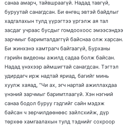
санаа амарч, тайвшраагүй. Надад тавгүй,
буруутай санагдсан. Би өнгөц эвтэй байдлыг
хадгалахын тулд үүрэгтээ үргэлж ая тал
засдаг учраас бусдыг гомдоохоос эмээсэндээ
зарчмыг баримталдаггүй байснаа олж харсан.
Би жинхэнэ хамтрагч байгаагүй, Бурханы
гэрийн видеоны ажилд садаа болж байсан.
Надад үнэхээр аймшигтай санагдсан. Тэгтэл
удирдагч ирж надтай яриад, багийг минь
хуулж хаяад, “Чи ах, эгч нартай ажиллахдаа
үнэний зарчмыг баримтлаагүй. Хэн нэгний
санаа бодол буруу гэдгийг сайн мэдэж
байсан ч зөрчилдөөнөөс зайлсхийж, дүр
төрхөө хамгаалахын тулд тэднийг сохроор