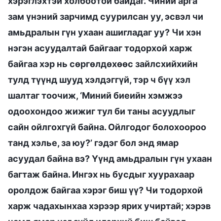
хэрэглэхтэй холбоотой байдаг. Чиний арга
зам үнэний зарчимд суурилсан уу, эсвэл чи
амьдралын гүн ухаан ашигладаг уу? Чи хэн
нэгэн асуудалтай байгааг тодорхой харж
байгаа хэр нь сөргөлдөхөөс зайлсхийхийн
тулд түүнд шууд хэлдэггүй, тэр ч бүү хэл
шалтаг тоочиж, ‘Миний биеийн хэмжээ
одоохондоо жижиг тул би таны асуудлыг
сайн ойлгохгүй байна. Ойлгодог болохоороо
танд хэлье, за юу?’ гэдэг бол энд ямар
асуудал байна вэ? Үүнд амьдралын гүн ухаан
багтаж байна. Ингэх нь бусдыг хуурахаар
оролдож байгаа хэрэг биш үү? Чи тодорхой
харж чадахынхаа хэрээр ярих учиртай; хэрэв