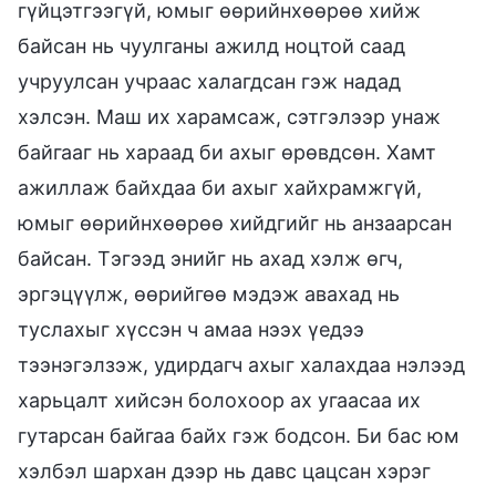
гүйцэтгээгүй, юмыг өөрийнхөөрөө хийж
байсан нь чуулганы ажилд ноцтой саад
учруулсан учраас халагдсан гэж надад
хэлсэн. Маш их харамсаж, сэтгэлээр унаж
байгааг нь хараад би ахыг өрөвдсөн. Хамт
ажиллаж байхдаа би ахыг хайхрамжгүй,
юмыг өөрийнхөөрөө хийдгийг нь анзаарсан
байсан. Тэгээд энийг нь ахад хэлж өгч,
эргэцүүлж, өөрийгөө мэдэж авахад нь
туслахыг хүссэн ч амаа нээх үедээ
тээнэгэлзэж, удирдагч ахыг халахдаа нэлээд
харьцалт хийсэн болохоор ах угаасаа их
гутарсан байгаа байх гэж бодсон. Би бас юм
хэлбэл шархан дээр нь давс цацсан хэрэг