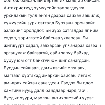
болгож байсан. Би өөртөө их маадгар байсан.
Антихристүүд хүмүүсийг төөрөгдүүлж,
урхидахын тулд өнгөн дээрээ сайхан аашилж,
хүмүүсийн зүрх сэтгэлд Бурханы орон зайг
эзлэхийг оролддог. Би зүрх сэтгэлдээ яг ийм
сэдэл, зорилготой байснаа ухаарсан. Би
жигшүүрт сэдэл, завхарсан уг чанараа хэзээ ч
эргэцүүлж байгаагүй, сайн залуу байхад
буруу юм огт байхгүй юм шиг санагдсан.
Бусдын сайшаал, дэмжлэгийг олж авч,
магтаал хүртэхэд амархан байсан. Ингэж
амьдрах сайхан санагдсан. Гэхдээ би одоо
хамгийн нууц, далд байдлаар нэрд гарч,
бусдыг хуурч, мэхлэн, антихристийн үүрэг