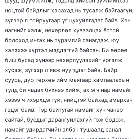
шууд шүүмжилж, тэдэнд хийсэн зүйлийнхээ
ноцтой байдлыг харахад нь тусалж байгаагүй,
зүгээр л тойруугаар үг цухуйлгадаг байв. Хэн
нэгнийг халж, нөхөрлөл хуваалцах ёстой
болоход ингэх нь түрэмгий санагдаж, юу
хэлэхээ хүртэл мэддэггүй байсан. Би өөрөө
биш бусад хүнээр нөхөрлүүлэхийг үргэлж
хүсэж, зүгээр л явж нуугддаг байв. Байр
суурь, дүр төрхөө ийм маягаар хамгаалахын
тулд би чадах бүхнээ хийж, ах эгч нар намайг
хэзээ ч ихэрхдэггүй, нийцтэй байхад амархан
гэдэг байв. Тэр байтугай намайг хүн чанар
сайтай, бусдыг дарангуйлахгүй гэж бодож,
намайг удирдагчийн албан тушаалд санал