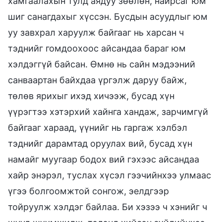
хамгаалахын тулд аядуу зөөлөн, найрсаг юм
шиг санагдахыг хүссэн. Бусдын асуудлыг юм
уу завхрал харуулж байгааг нь харсан ч
тэднийг гомдоохоос айсандаа бараг юм
хэлдэггүй байсан. Өмнө нь сайн мэдээний
санваартан байхдаа үргэлж даруу байж,
төлөв ярихыг ихэд хичээж, бусад хүн
үүрэгтээ хэтэрхий хайнга хандаж, зарчимгүй
байгааг хараад, үүнийг нь гаргаж хэлбэл
тэднийг дарамтад оруулах вий, бусад хүн
намайг муугаар бодох вий гэхээс айсандаа
хайр энэрэл, туслах хүсэл гээчийнхээ улмаас
үгээ болгоомжтой сонгож, эелдгээр
тойруулж хэлдэг байлаа. Би хэзээ ч хэнийг ч