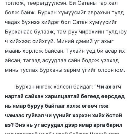
тоглож, төөрөгдүүлсэн. Би Сатаны гар хөл
болж байж. Бурхан хүмүүсийг аврахын тулд
чадах бүхнээ хийдэг бол Сатан хүмүүсийг
Бурханаас булааж, там руу чирэхийн тулд юу
ч хийхээс сийхгүй. Миний дэмий үг ахыг
маань хорлож байсан. Тухайн үед би асар их
айсан, тэгээд асуудлаа сайн бодож үзэхэд
минь туслах Бурханы зарим үгийг олсон юм.
Бурхан ингэж хэлсэн байдаг: “
Чи ах эгч
нартай сайхан харилцаатай бөгөөд өөрсдөд
нь ямар буруу байгааг хэлж өгөөч гэж
чамаас гуйвал чи үүнийг хэрхэн хийх ёстой
вэ? Энэ нь уг асуудал дээр ямар арга барил