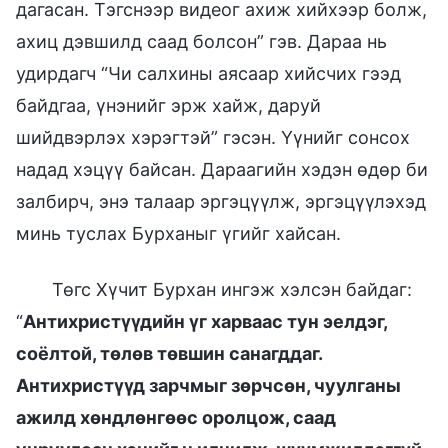
дагасан. Тэгснээр видеог ахиж хийхээр болж,
ахиц дэвшилд саад болсон” гэв. Дараа нь
удирдагч “Чи салхины аясаар хийсчих гээд
байдгаа, үнэнийг эрж хайж, даруй
шийдвэрлэх хэрэгтэй” гэсэн. Үүнийг сонсох
надад хэцүү байсан. Дараагийн хэдэн өдөр би
залбирч, энэ талаар эргэцүүлж, эргэцүүлэхэд
минь туслах Бурханыг үгийг хайсан.
Төгс Хүчит Бурхан ингэж хэлсэн байдаг:
“
Антихристүүдийн үг харваас тун эелдэг,
соёлтой, төлөв төвшин санагддаг.
Антихристүүд зарчмыг зөрчсөн, чуулганы
ажилд хөндлөнгөөс оролцож, саад