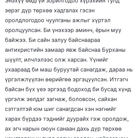
Энэхүү өөдгүй зорилгодоо хүрэхийн тулд
эерэг дүр төрхөө хадгалах гэсэн
оролдлогодоо чуулганы ажлыг хүртэл
оролцуулсан. Би үнэхээр аминч, ёрын муу
байжээ. Би сайн залуу байснаараа
антихристийн замаар явж байснаа Бурханы
шүүлт, илчлэлээс олж харсан. Үүнийг
ухаараад би маш буруутай санагдаж, дараа нь
үргэлжлүүлэн өөрийгөө эргэцүүлсэн. Итгэгч
байсан бүх үеэ эргээд бодоход би бусад хүнд
үргэлж эелдэг загнаж, боловсон, сайхан
сэтгэлтэй юм шиг санагдсан хэн нэгнийг
харах бүрдээ тэднийг дуурайх гэж оролдож,
ах эгч нарын оюун санаан дахь дүр төрхөө