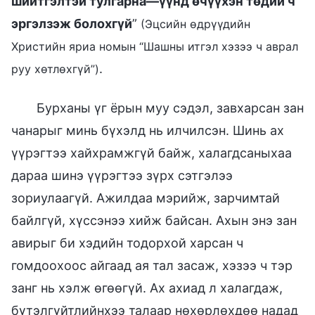
шийтгэлтэй тулгарна—үүнд өчүүхэн төдий ч
эргэлзэж болохгүй
”
(Эцсийн өдрүүдийн
Христийн яриа номын “Шашны итгэл хэзээ ч аврал
.
руу хөтлөхгүй”)
Бурханы үг ёрын муу сэдэл, завхарсан зан
чанарыг минь бүхэлд нь илчилсэн. Шинь ах
үүрэгтээ хайхрамжгүй байж, халагдсаныхаа
дараа шинэ үүрэгтээ зүрх сэтгэлээ
зориулаагүй. Ажилдаа мэрийж, зарчимтай
байлгүй, хүссэнээ хийж байсан. Ахын энэ зан
авирыг би хэдийн тодорхой харсан ч
гомдоохоос айгаад ая тал засаж, хэзээ ч тэр
занг нь хэлж өгөөгүй. Ах ахиад л халагдаж,
бүтэлгүйтлийнхээ талаар нөхөрлөхдөө надад