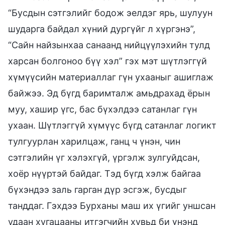
“Бусдын сэтгэлийг бодож эелдэг ярь, шулуун
шударга байдал хүний дургүйг л хүргэнэ”,
“Сайн найзынхаа санаанд нийцүүлэхийн тулд
харсан болгоноо бүү хэл” гэх мэт шүтлэггүй
хүмүүсийн материаллаг гүн ухааныг ашиглаж
байжээ. Эд бүгд баримталж амьдрахад ёрын
муу, хашир үгс, бас бүхэлдээ сатанлаг гүн
ухаан. Шүтлэггүй хүмүүс бүгд сатанлаг логикт
тулгуурлан харилцаж, ганц ч үнэн, чин
сэтгэлийн үг хэлэхгүй, үргэлж зулгуйдсан,
хоёр нүүртэй байдаг. Тэд бүгд хэлж байгаа
бүхэндээ заль гарган дүр эсгэж, бусдыг
танддаг. Гэхдээ Бурханы маш их үгийг уншсан
удаан хугацааны итгэгчийн хувьд би үнэнд