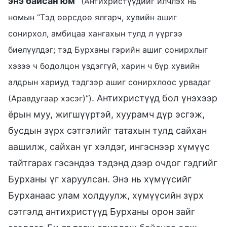
энэ байсан юм
”
(Антихристүүдийг илчлэх нь
номын “Тэд өөрсдөө ялгарч, хувийн ашиг
сонирхол, амбицаа хангахын тулд л үүргээ
биелүүлдэг; тэд Бурханы гэрийн ашиг сонирхлыг
хэзээ ч бодолцон үздэггүй, харин ч бүр хувийн
алдрын хариуд тэдгээр ашиг сонирхлоос урвадаг
. Антихристүүд бол үнэхээр
(Аравдугаар хэсэг)”)
ёрын муу, жигшүүртэй, хуурамч дүр эсгэж,
бусдын зүрх сэтгэлийг татахын тулд сайхан
аашилж, сайхан үг хэлдэг, ингэснээр хүмүүс
тайтгарах гэсэндээ тэдэнд дээр очдог гэдгийг
Бурханы үг харуулсан. Энэ нь хүмүүсийг
Бурханаас улам холдуулж, хүмүүсийн зүрх
сэтгэлд антихристүүд Бурханы орон зайг