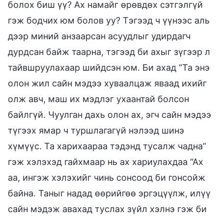
болох биш үү? Ах намайг өрөвдөх сэтгэлгүй
гэж бодчих юм болов уу? Тэгээд ч үүнээс аль
дээр миний анзаарсан асуудлыг удирдагч
дурдсан байж таарна, тэгээд би ахыг зүгээр л
тайвшруулахаар шийдсэн юм. Би ахад “Та энэ
олон жил сайн мэдээ хуваалцаж яваад ихийг
олж авч, маш их мэдлэг ухаантай болсон
байлгүй. Чуулган дахь олон ах, эгч сайн мэдээ
түгээх ямар ч туршлагагүй нэлээд шинэ
хүмүүс. Та харихаараа тэдэнд тусалж чадна”
гэж хэлэхэд гайхмаар нь ах хариулахдаа “Ах
аа, ингэж хэлэхийг чинь сонсоод би гонсойж
байна. Таныг надад өөрийгөө эргэцүүлж, илүү
сайн мэдэж авахад туслах зүйл хэлнэ гэж би