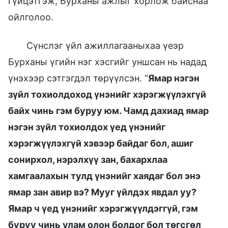
гүйцэтгэж, Бурханы ажлыг хорлож байснаа
ойлголоо.
Сүнслэг үйл ажиллагааныхаа үеэр
Бурханы үгийн нэг хэсгийг уншсан нь надад
үнэхээр сэтгэгдэл төрүүлсэн. “
Ямар нэгэн
зүйл тохиолдоход үнэнийг хэрэгжүүлэхгүй
байх чинь гэм буруу юм. Чамд дахиад ямар
нэгэн зүйл тохиолдох үед үнэнийг
хэрэгжүүлэхгүй хэвээр байдаг бол, ашиг
сонирхол, нэрэлхүү зан, бахархлаа
хамгаалахын тулд үнэнийг хаядаг бол энэ
ямар зан авир вэ? Мууг үйлдэх явдал уу?
Ямар ч үед үнэнийг хэрэгжүүлдэггүй, гэм
буруу чинь улам олон болдог бол төгсгөл