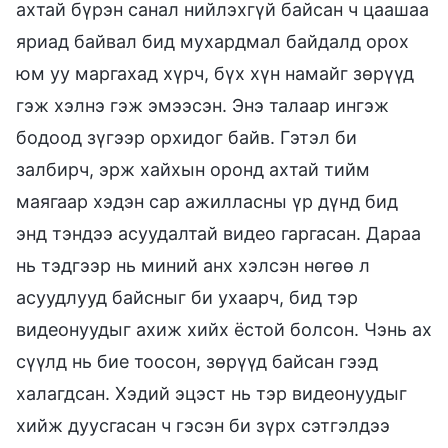
ахтай бүрэн санал нийлэхгүй байсан ч цаашаа
яриад байвал бид мухардмал байдалд орох
юм уу маргахад хүрч, бүх хүн намайг зөрүүд
гэж хэлнэ гэж эмээсэн. Энэ талаар ингэж
бодоод зүгээр орхидог байв. Гэтэл би
залбирч, эрж хайхын оронд ахтай тийм
маягаар хэдэн сар ажилласны үр дүнд бид
энд тэндээ асуудалтай видео гаргасан. Дараа
нь тэдгээр нь миний анх хэлсэн нөгөө л
асуудлууд байсныг би ухаарч, бид тэр
видеонуудыг ахиж хийх ёстой болсон. Чэнь ах
сүүлд нь бие тоосон, зөрүүд байсан гээд
халагдсан. Хэдий эцэст нь тэр видеонуудыг
хийж дуусгасан ч гэсэн би зүрх сэтгэлдээ