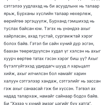
сэтгэлээ уудлахад нь би асуудлынх нь талаар
ярьж, Бурханы хүслийн талаар нөхөрлөж,
өөрийгөө эргэцүүлж, Бурханд гэмшихэд нь
туслах байсан юм. Тэгэх нь үнэндээ ахыг
хайрласан, ахад тустай, сургамжтай хэрэг
болох байв. Гэтэл би сайн хүний дүр эсгэн,
баахан төөрөгдүүлсэн худал үг хэлсэн нь ахыг
хуурч өөртөө татах гэсэн хэрэг биш үү? Ахыг
бүтэлгүйтэхэд удирдагч шууд л харьцалт
хийж, ахыг илчилсэн бол намайг харин
халуун сэтгэлээр хандаж, сэтгэлийг нь зассан
гэж ахыг санаасай гэж би хүссэн. Тэгвэл ах
надад талархаж, намайг сайнаар бодох байв.
Би “Хэзээ ч хүний эмзэг цэгийг бүү хатга”,