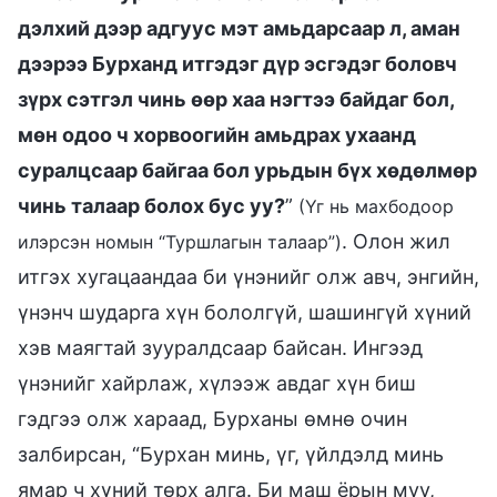
дэлхий дээр адгуус мэт амьдарсаар л, аман
дээрээ Бурханд итгэдэг дүр эсгэдэг боловч
зүрх сэтгэл чинь өөр хаа нэгтээ байдаг бол,
мөн одоо ч хорвоогийн амьдрах ухаанд
суралцсаар байгаа бол урьдын бүх хөдөлмөр
чинь талаар болох бус уу?
”
(Үг нь махбодоор
. Олон жил
илэрсэн номын “Туршлагын талаар”)
итгэх хугацаандаа би үнэнийг олж авч, энгийн,
үнэнч шударга хүн бололгүй, шашингүй хүний
хэв маягтай зууралдсаар байсан. Ингээд
үнэнийг хайрлаж, хүлээж авдаг хүн биш
гэдгээ олж хараад, Бурханы өмнө очин
залбирсан, “Бурхан минь, үг, үйлдэлд минь
ямар ч хүний төрх алга. Би маш ёрын муу,