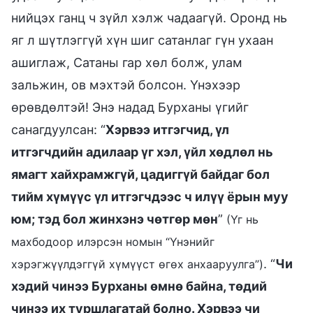
нийцэх ганц ч зүйл хэлж чадаагүй. Оронд нь
яг л шүтлэггүй хүн шиг сатанлаг гүн ухаан
ашиглаж, Сатаны гар хөл болж, улам
зальжин, ов мэхтэй болсон. Үнэхээр
өрөвдөлтэй! Энэ надад Бурханы үгийг
санагдуулсан: “
Хэрвээ итгэгчид, үл
итгэгчдийн адилаар үг хэл, үйл хөдлөл нь
ямагт хайхрамжгүй, цадиггүй байдаг бол
тийм хүмүүс үл итгэгчдээс ч илүү ёрын муу
юм; тэд бол жинхэнэ чөтгөр мөн
”
(Үг нь
махбодоор илэрсэн номын “Үнэнийг
. “
Чи
хэрэгжүүлдэггүй хүмүүст өгөх анхааруулга”)
хэдий чинээ Бурханы өмнө байна, төдий
чинээ их туршлагатай болно. Хэрвээ чи