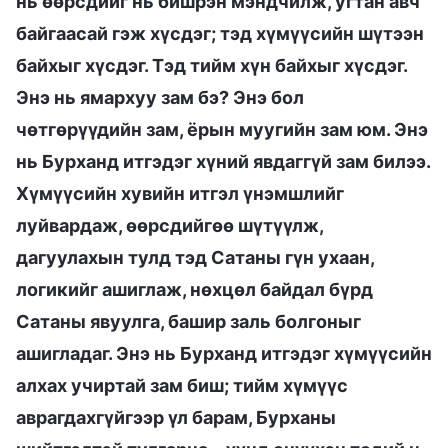
нь өөрсдийг нь бишрэн мэндчилж, угтан авч
байгаасай гэж хүсдэг; тэд хүмүүсийн шүтээн
байхыг хүсдэг. Тэд тийм хүн байхыг хүсдэг.
Энэ нь ямархуу зам бэ? Энэ бол
чөтгөрүүдийн зам, ёрын муугийн зам юм. Энэ
нь Бурханд итгэдэг хүний явдаггүй зам билээ.
Хүмүүсийн хувийн итгэл үнэмшлийг
луйвардаж, өөрсдийгөө шүтүүлж,
дагуулахын тулд тэд Сатаны гүн ухаан,
логикийг ашиглаж, нөхцөл байдал бүрд
Сатаны явуулга, башир заль болгоныг
ашигладаг. Энэ нь Бурханд итгэдэг хүмүүсийн
алхах учиртай зам биш; тийм хүмүүс
аврагдахгүйгээр үл барам, Бурханы