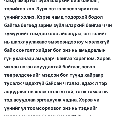
чамд ямар нэг зүйл илэрхий биш байвал,
тэрийгээ хэл. Зүрх сэтгэлээсээ ярих гэж
үүнийг хэлнэ. Хэрэв чамд тодорхой бодол
байгаа бөгөөд зарим зүйл илэрхий байгаа ч чи
хүмүүсийг гомдоохоос айсандаа, сэтгэлийг
нь шархлуулахаас эмээсэндээ юу ч хэлэхгүй
байх сонголт хийдэг бол энэ нь амьдралын
гүн ухаанаар амьдарч байгаа хэрэг юм. Хэрэв
чи хэн нэгэн асуудалтай байгааг, эсвэл
төөрөлдсөнийг мэдсэн бол түүнд хайраар
тусалж чадахгүй байсан ч гэлээ, ядаж л тэр
асуудлыг нь хэлж өгөх ёстой, тэгж гэмээ нь
тэд асуудлаа эргэцүүлж чадна. Хэрэв чи
үүнийг үл тоомсорловол энэ нь тэднийг