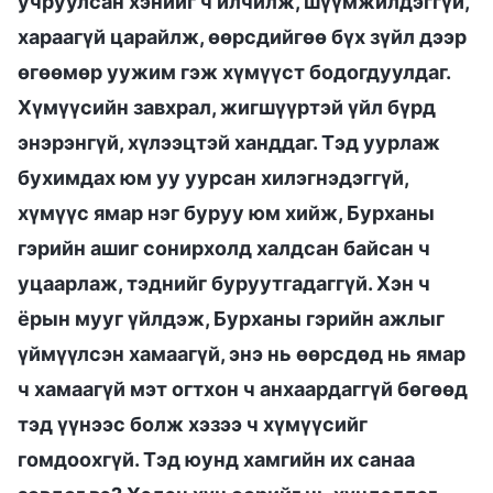
учруулсан хэнийг ч илчилж, шүүмжилдэггүй,
хараагүй царайлж, өөрсдийгөө бүх зүйл дээр
өгөөмөр уужим гэж хүмүүст бодогдуулдаг.
Хүмүүсийн завхрал, жигшүүртэй үйл бүрд
энэрэнгүй, хүлээцтэй ханддаг. Тэд уурлаж
бухимдах юм уу уурсан хилэгнэдэггүй,
хүмүүс ямар нэг буруу юм хийж, Бурханы
гэрийн ашиг сонирхолд халдсан байсан ч
уцаарлаж, тэднийг буруутгадаггүй. Хэн ч
ёрын мууг үйлдэж, Бурханы гэрийн ажлыг
үймүүлсэн хамаагүй, энэ нь өөрсдөд нь ямар
ч хамаагүй мэт огтхон ч анхаардаггүй бөгөөд
тэд үүнээс болж хэзээ ч хүмүүсийг
гомдоохгүй. Тэд юунд хамгийн их санаа