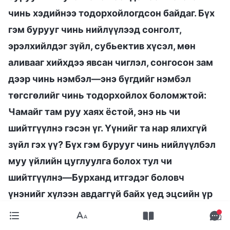
чинь хэдийнээ тодорхойлогдсон байдаг. Бүх
гэм бурууг чинь нийлүүлээд сонголт,
эрэлхийлдэг зүйл, субьектив хүсэл, мөн
аливааг хийхдээ явсан чиглэл, сонгосон зам
дээр чинь нэмбэл—энэ бүгдийг нэмбэл
төгсгөлийг чинь тодорхойлох боломжтой:
Чамайг там руу хаях ёстой, энэ нь чи
шийтгүүлнэ гэсэн үг. Үүнийг та нар ялихгүй
зүйл гэх үү? Бүх гэм бурууг чинь нийлүүлбэл
муу үйлийн цуглуулга болох тул чи
шийтгүүлнэ—Бурханд итгэдэг боловч
үнэнийг хүлээн авдаггүй байх үед эцсийн үр
дагавар нь ийм байдаг
”
(Эцсийн өдрүүдийн
Христийн яриа номын “Бурханд итгэхийн хамгийн