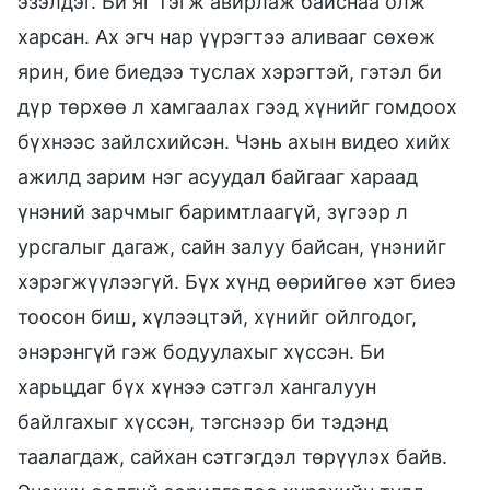
эзэлдэг. Би яг тэгж авирлаж байснаа олж
харсан. Ах эгч нар үүрэгтээ аливааг сөхөж
ярин, бие биедээ туслах хэрэгтэй, гэтэл би
дүр төрхөө л хамгаалах гээд хүнийг гомдоох
бүхнээс зайлсхийсэн. Чэнь ахын видео хийх
ажилд зарим нэг асуудал байгааг хараад
үнэний зарчмыг баримтлаагүй, зүгээр л
урсгалыг дагаж, сайн залуу байсан, үнэнийг
хэрэгжүүлээгүй. Бүх хүнд өөрийгөө хэт биеэ
тоосон биш, хүлээцтэй, хүнийг ойлгодог,
энэрэнгүй гэж бодуулахыг хүссэн. Би
харьцдаг бүх хүнээ сэтгэл хангалуун
байлгахыг хүссэн, тэгснээр би тэдэнд
таалагдаж, сайхан сэтгэгдэл төрүүлэх байв.