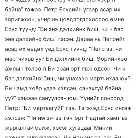
байна” гэжээ. Петр Есүсийн үгээр асар их
зоригжсон, учир нь цовдлогдохоосоо өмнө
Есүс түүнд: “Би энэ дэлхийнх биш, чи ч бас
энэ дэлхийнх биш” гэсэн. Дараа нь Петрийг
асар их өвдөх үед Есүс түүнд: “Петр ээ, чи
мартчихав уу? Би дэлхийнх биш, Өөрийнхөө
ажлын төлөө л Би арай эрт явж одсон. Чи ч
бас дэлхийнх биш, чи үнэхээр мартчихаа юу?
Би чамд хоёр удаа хэлсэн, санахгүй байна
уу?” хэмээн сануулсан юм. Үүнийг сонсоод
Петр: “Би мартаагүй!” гэв. Тэгэхэд Есүс ингэж
хэлсэн: “Чи нэгэнтээ тэнгэрт Надтай хамт аз
жаргалтай байж, хэсэг хугацааг Миний
хажууд өнгөрүүлсэн. Чи Намайг санаж, Би