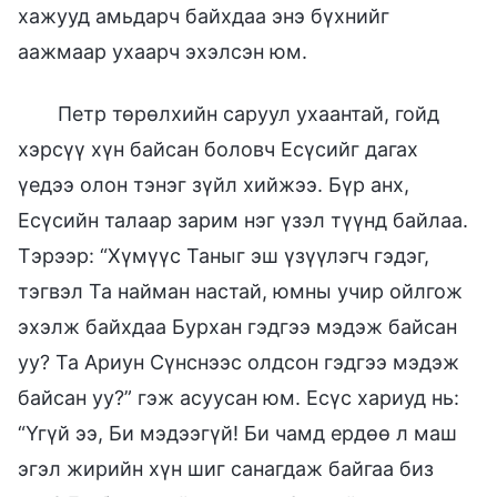
хажууд амьдарч байхдаа энэ бүхнийг
аажмаар ухаарч эхэлсэн юм.
Петр төрөлхийн саруул ухаантай, гойд
хэрсүү хүн байсан боловч Есүсийг дагах
үедээ олон тэнэг зүйл хийжээ. Бүр анх,
Есүсийн талаар зарим нэг үзэл түүнд байлаа.
Тэрээр: “Хүмүүс Таныг эш үзүүлэгч гэдэг,
тэгвэл Та найман настай, юмны учир ойлгож
эхэлж байхдаа Бурхан гэдгээ мэдэж байсан
уу? Та Ариун Сүнснээс олдсон гэдгээ мэдэж
байсан уу?” гэж асуусан юм. Есүс хариуд нь:
“Үгүй ээ, Би мэдээгүй! Би чамд ердөө л маш
эгэл жирийн хүн шиг санагдаж байгаа биз