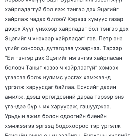
хайрладаггүй бол яаж тэнгэр дэх Эцэгийг
хайрлаж чадах билээ? Хэрвээ хүмүүс газар
дээрх Хүүг үнэхээр хайрладаг бол тэнгэр дэх
Эцэгийг ч үнэхээр хайрладаг” гэв. Петр энэ
үгийг сонсоод, дутагдлаа ухаарчээ. Тэрээр
“Би тэнгэр дэх Эцэгийг нэгэнтээ хайрласан
боловч Таныг хэзээ ч хайрлаагүй” хэмээх
үгээсээ болж нулимс урсгах хэмжээнд
үргэлж харуусдаг байлаа. Есүсийг дахин
амилж, дээш өргөгдсөний дараа тэрээр энэ
үгэндээ бүр ч их харуусаж, гашууджээ.
Урьдын ажил болон одоогийн биеийн
хэмжээгээ эргээд бодохоороо тэр үргэлж
Есүсийн өмнө очин залбирч, Бурханы хүслийг