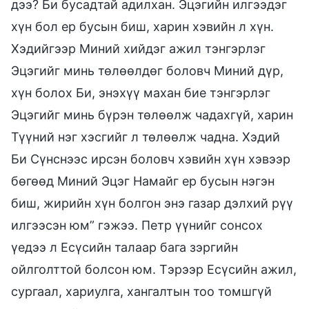
дээ? Би бусадтай адилхан. Эцэгийн илгээдэг
хүн бол ер бусын биш, харин хэвийн л хүн.
Хэдийгээр Миний хийдэг ажил тэнгэрлэг
Эцэгийг минь төлөөлдөг боловч Миний дүр,
хүн болох Би, энэхүү махан бие тэнгэрлэг
Эцэгийг минь бүрэн төлөөлж чадахгүй, харин
Түүний нэг хэсгийг л төлөөлж чадна. Хэдий
Би Сүнснээс ирсэн боловч хэвийн хүн хэвээр
бөгөөд Миний Эцэг Намайг ер бусын нэгэн
биш, жирийн хүн болгон энэ газар дэлхий рүү
илгээсэн юм” гэжээ. Петр үүнийг сонсох
үедээ л Есүсийн талаар бага зэргийн
ойлголттой болсон юм. Тэрээр Есүсийн ажил,
сургаал, хариулга, хангалтын тоо томшгүй