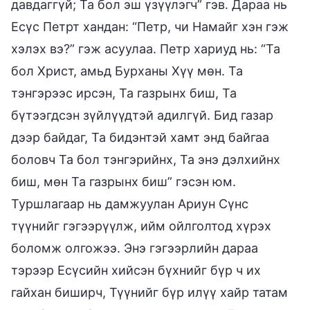
давдаггүй; Та бол эш үзүүлэгч” гэв. Дараа нь
Есүс Петрт хандан: “Петр, чи Намайг хэн гэж
хэлэх вэ?” гэж асуулаа. Петр хариуд нь: “Та
бол Христ, амьд Бурханы Хүү мөн. Та
тэнгэрээс ирсэн, Та газрынх биш, Та
бүтээгдсэн зүйлүүдтэй адилгүй. Бид газар
дээр байдаг, Та бидэнтэй хамт энд байгаа
боловч Та бол тэнгэрийнх, Та энэ дэлхийнх
биш, мөн Та газрынх биш” гэсэн юм.
Туршлагаар нь дамжуулан Ариун Сүнс
түүнийг гэгээрүүлж, ийм ойлголтод хүрэх
боломж олгожээ. Энэ гэгээрлийн дараа
тэрээр Есүсийн хийсэн бүхнийг бүр ч их
гайхан биширч, Түүнийг бүр илүү хайр татам