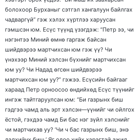
болохоор Бурханыг сэтгэл хангалуун байлгах
чадваргүй” гэж хэлэх хүртлээ харуусан
гэмшсэн юм. Есүс түүнд үзэгдэж: “Петр ээ, чи
нэгэнтээ Миний өмнө гаргаж байсан
шийдвэрээ мартчихсан юм гэж үү? Чи
үнэхээр Миний хэлсэн бүхнийг мартчихсан
юм уу? Чи Надад өгсөн шийдвэрээ
мартчихсан юм уу?” гэжээ. Есүсийн байгааг
хараад Петр орноосоо өндийхөд Есүс түүнийг
ингэж тайтгаруулсан юм: “Би газрынх биш
гэдгээ чамд аль эрт хэлсэн—үүнийг чи ойлгох
ёстой, гэхдээ чамд Би бас нэг зүйл хэлснийг
чи мартчихав уу? ‘Чи ч бас газрынх биш, энэ
дэлхийнх биш.’ Яг одоо хийх хэрэгтэй ажил