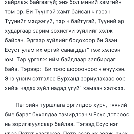
хайрлаж байгаагүй; энэ бол миний хамгийн
том өр. Би Түүнтэй хамт байсан ч гэсэн
Түүнийг мэдээгүй, тэр ч байтугай, Түүний ар
хударгаар зарим зохисгүй зүйлийг хэлж
байсан. Эдгээр зүйлийг бодохоор би Эзэн
Есүст улам их өртэй санагддаг” гэж хэлсэн
юм. Тэр үргэлж ийм байдлаар залбирдаг
байв. Тэрээр: “Би тоос шорооноос ч өчүүхэн.
Энэ үнэнч сэтгэлээ Бурханд зориулахаас өөр
хийж чадах зүйл надад үгүй” хэмээн хэлжээ.
Петрийн туршлага оргилдоо хүрч, түүний
бие бараг бүхэлдээ тамирдсан ч Есүс дотроос
нь зоригжуулсаар байлаа. Тэгээд Есүс нэг
удаа Петрт үзэгджээ. Петр асар их зовж, зүрх