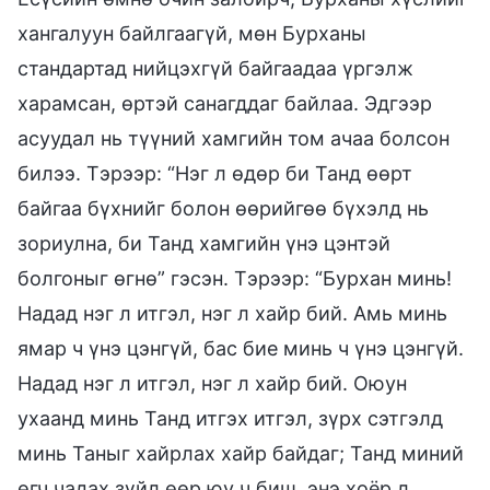
хангалуун байлгаагүй, мөн Бурханы
стандартад нийцэхгүй байгаадаа үргэлж
харамсан, өртэй санагддаг байлаа. Эдгээр
асуудал нь түүний хамгийн том ачаа болсон
билээ. Тэрээр: “Нэг л өдөр би Танд өөрт
байгаа бүхнийг болон өөрийгөө бүхэлд нь
зориулна, би Танд хамгийн үнэ цэнтэй
болгоныг өгнө” гэсэн. Тэрээр: “Бурхан минь!
Надад нэг л итгэл, нэг л хайр бий. Амь минь
ямар ч үнэ цэнгүй, бас бие минь ч үнэ цэнгүй.
Надад нэг л итгэл, нэг л хайр бий. Оюун
ухаанд минь Танд итгэх итгэл, зүрх сэтгэлд
минь Таныг хайрлах хайр байдаг; Танд миний
өгч чадах зүйл өөр юу ч биш, энэ хоёр л