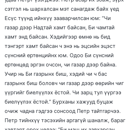
сэтгэл нь шархалсан мэт санагдаж байх үед
Есүс түүнд ийнхүү зааварчилсан юм: “Чи
газар дээр Надтай хамт байсан, Би чамтай
хамт энд байсан. Хэдийгээр өмнө нь бид
тэнгэрт хамт байсан ч энэ нь эцсийн эцэст
сүнсний ертөнцийнх юм. Одоо Би сүнсний
ертөнцөд эргэн очсон, чи газар дээр байна.
Учир нь Би газрынх биш, хэдий чи ч бас
газрынх биш боловч чи газар дээр өөрийн чиг
үүргийг биелүүлэх ёстой. Чи зарц тул үүргээ
биелүүлэх ёстой.” Бурханы хажууд буцаж
очиж чадна гэдгээ сонсоод Петр тайтгарчээ.
Петр тийнхүү тэсэхийн аргагүй шаналж, бараг
хэвтэрт орох үедээ: “Би маш их завхарсан