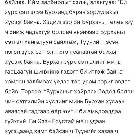
байлаа. Ийм залбирлыг хэлж, ялангуяа: “Би
зүрх сэтгэлээ Бурханд бүрэн зориулахыг
хүсэж байна. Хэдийгээр би Бурханы төлөө юу
ч хийж чадахгүй боловч үнэнчээр Бурханыг
сэтгэл хангалуун байлгаж, Түүнийг гэсэн
нэгэн зүрх сэтгэл, нэгэн санаатай байхыг
хүсэж байна. Бурхан зүрх сэтгэлийг минь
гарцаагүй шинжинэ гэдэгт би итгэж байна”
хэмээн залбирах үедээ тэр урам зориг авдаг
байв. Тэрээр: “Бурханыг хайрлах бодол болон
чин сэтгэлийн хүслийг минь Бурхан хүлээн
аваасай гэдгээс өөр юуг ч би амьдралдаа
гуйхгүй. Би Эзэн Есүстэй маш удаан
хугацаанд хамт байсан ч Түүнийг хэзээ ч