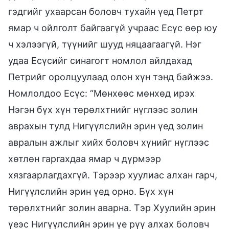
гэдгийг ухаарсан боловч тухайн үед Петрт
ямар ч ойлголт байгаагүй учраас Есүс өөр юу
ч хэлээгүй, түүнийг шууд няцаагаагүй. Нэг
удаа Есүсийг синагогт номлол айлдахад
Петрийг оролцуулаад олон хүн тэнд байжээ.
Номлолдоо Есүс: “Мөнхөөс мөнхөд ирэх
Нэгэн бүх хүн төрөлхтнийг нүглээс золин
аврахын тулд Нигүүлслийн эрин үед золин
авралын ажлыг хийх боловч хүнийг нүглээс
хөтлөн гаргахдаа ямар ч дүрмээр
хязгаарлагдахгүй. Тэрээр хуулиас алхан гарч,
Нигүүлслийн эрин үед орно. Бүх хүн
төрөлхтнийг золин аварна. Тэр Хуулийн эрин
үеэс Нигүүлслийн эрин үе рүү алхах боловч