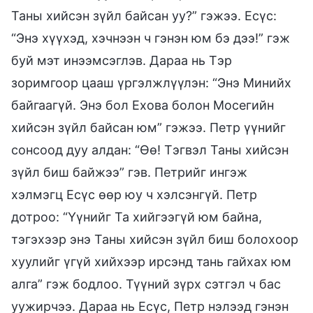
Таны хийсэн зүйл байсан уу?” гэжээ. Есүс:
“Энэ хүүхэд, хэчнээн ч гэнэн юм бэ дээ!” гэж
буй мэт инээмсэглэв. Дараа нь Тэр
зоримгоор цааш үргэлжлүүлэн: “Энэ Минийх
байгаагүй. Энэ бол Ехова болон Мосегийн
хийсэн зүйл байсан юм” гэжээ. Петр үүнийг
сонсоод дуу алдан: “Өө! Тэгвэл Таны хийсэн
зүйл биш байжээ” гэв. Петрийг ингэж
хэлмэгц Есүс өөр юу ч хэлсэнгүй. Петр
дотроо: “Үүнийг Та хийгээгүй юм байна,
тэгэхээр энэ Таны хийсэн зүйл биш болохоор
хуулийг үгүй хийхээр ирсэнд тань гайхах юм
алга” гэж бодлоо. Түүний зүрх сэтгэл ч бас
уужирчээ. Дараа нь Есүс, Петр нэлээд гэнэн