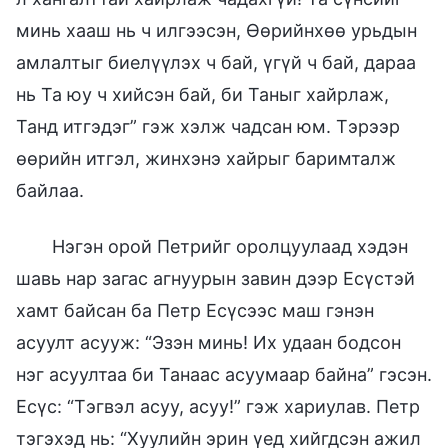
минь хааш нь ч илгээсэн, Өөрийнхөө урьдын
амлалтыг биелүүлэх ч бай, үгүй ч бай, дараа
нь Та юу ч хийсэн бай, би Таныг хайрлаж,
Танд итгэдэг” гэж хэлж чадсан юм. Тэрээр
өөрийн итгэл, жинхэнэ хайрыг баримталж
байлаа.
Нэгэн орой Петрийг оролцуулаад хэдэн
шавь нар загас агнуурын завин дээр Есүстэй
хамт байсан ба Петр Есүсээс маш гэнэн
асуулт асууж: “Эзэн минь! Их удаан бодсон
нэг асуултаа би Танаас асуумаар байна” гэсэн.
Есүс: “Тэгвэл асуу, асуу!” гэж хариулав. Петр
тэгэхэд нь: “Хуулийн эрин үед хийгдсэн ажил