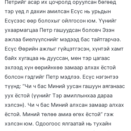
Петрийг асар их цочролд оруулсан бөгөөд
тэр үед л дахин амилсан Есүс нь урьдын
Есүсээс өөр болохыг ойлгосон юм. Үүнийг
ухаармагцаа Петр гашуудсан боловч Эзэн
ажлаа биелүүлснийг мэдээд бас тайтгарчээ.
Есүс Өөрийн ажлыг гүйцэтгэсэн, хүнтэй хамт
байх хугацаа нь дууссан, мөн тэр цагаас
эхлээд хүн өөрийнхөө замаар алхах ёстой
болсон гэдгийг Петр мэдлээ. Есүс нэгэнтээ
түүнд: “Чи ч бас Миний уусан гашуун аяганаас
уух ёстой (үүнийг Тэр амиллынхаа дараа
хэлсэн). Чи ч бас Миний алхсан замаар алхах
ёстой. Миний төлөө амиа өгөх ёстой” гэж
хэлсэн юм. Одоогоос ялгаатай нь тухайн