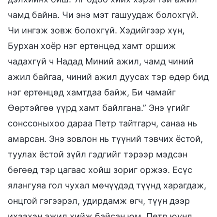
чамд байна. Чи энэ мэт гашуудаж болохгүй.
Чи ингэж зовж болохгүй. Хэдийгээр хүн,
Бурхан хоёр нэг ертөнцөд хамт оршиж
чадахгүй ч Надад Миний ажил, чамд чиний
ажил байгаа, чиний ажил дуусах тэр өдөр бид
нэг ертөнцөд хамтдаа байж, Би чамайг
Өөртэйгөө үүрд хамт байлгана.” Энэ үгийг
сонссоныхоо дараа Петр тайтгарч, санаа нь
амарсан. Энэ зовлон нь түүний тэвчих ёстой,
туулах ёстой зүйл гэдгийг тэрээр мэдсэн
бөгөөд тэр цагаас хойш зориг оржээ. Есүс
ялангуяа гол чухал мөчүүдэд түүнд харагдаж,
онцгой гэгээрэл, удирдамж өгч, түүн дээр
ихээхэн ажил хийж байсан юм. Петр юунд