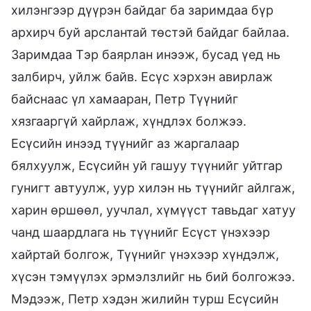
хилэнгээр дүүрэн байдаг ба заримдаа бүр
архирч буй арслантай төстэй байдаг байлаа.
Заримдаа Тэр баярлан инээж, бусад үед нь
залбирч, уйлж байв. Есүс хэрхэн авирлаж
байснаас үл хамааран, Петр Түүнийг
хязгааргүй хайрлаж, хүндлэх болжээ.
Есүсийн инээд түүнийг аз жаргалаар
бялхуулж, Есүсийн уй гашуу түүнийг уйтгар
гунигт автуулж, уур хилэн нь түүнийг айлгаж,
харин өршөөл, уучлал, хүмүүст тавьдаг хатуу
чанд шаардлага нь түүнийг Есүст үнэхээр
хайртай болгож, Түүнийг үнэхээр хүндэлж,
хүсэн тэмүүлэх эрмэлзлийг нь бий болгожээ.
Мэдээж, Петр хэдэн жилийн турш Есүсийн