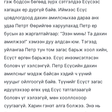
гэж бодсон бөгөөд зүрх сэтгэлдээ Есүсээс
хагацах ер дургүй байв. Иймээс Есүс
цовдлогдоод дахин амилсныхаа дараа анх
удаа Петрт Өөрийгөө харуулахад Петр ер
бусын аз жаргалтайгаар: “Эзэн минь! Та дахин
амилжээ!” хэмээн дуу алдсан юм. Тэгээд
уйлангаа Петр тун том загас барьж хоол хийн,
Есүст өргөн барьжээ. Есүс инээмсэглэсэн
боловч үг хэлсэнгүй. Петр Есүсийн дахин
амилсныг мэдэж байсан хэдий ч үүний
нууцыг ойлгоогүй байв. Түүнийг Есүст загас
идүүлэхээр өгөх үед Есүс татгалзаагүй
боловч үг хэлээгүй, мөн хооллохоор
суугаагүй. Харин гэнэт алга болжээ. Энэ нь