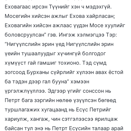
Еховагаас ирсэн Түүнийг хэн ч мэдэхгүй.
Мосегийн хийсэн ажлыг Ехова хайрласан;
Еховагийн хийсэн ажлаас үүдэн Мосе хуулийг
боловсруулсан” гэв. Ингэж хэлмэгцээ Тэр:
“Нигүүлслийн эрин үед Нигүүлслийн эрин
үеийн тушаалуудыг хүчингүй болгодог
хүмүүст гай гамшиг тохионо. Тэд сүмд
зогсоод Бурханы сүйрлийг хүлээн авах ёстой
ба тэдэн дээр гал бууна” хэмээн
үргэлжлүүллээ. Эдгээр үгийг сонссон нь
Петрт бага зэргийн нөлөө үзүүлсэн бөгөөд
туршлагажих хугацаанд нь Есүс Петрийг
хариулж, хангаж, чин сэтгэлээсээ ярилцаж
байсан тул энэ нь Петрт Есүсийн талаар арай