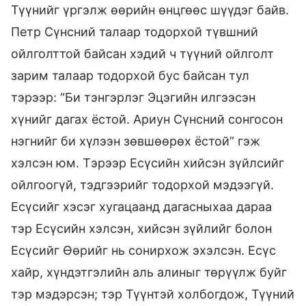
Түүнийг үргэлж өөрийн өнцгөөс шүүдэг байв.
Петр Сүнсний талаар тодорхой түвшний
ойлголттой байсан хэдий ч түүний ойлголт
зарим талаар тодорхой бус байсан тул
тэрээр: “Би тэнгэрлэг Эцэгийн илгээсэн
хүнийг дагах ёстой. Ариун Сүнсний сонгосон
нэгнийг би хүлээн зөвшөөрөх ёстой” гэж
хэлсэн юм. Тэрээр Есүсийн хийсэн зүйлсийг
ойлгоогүй, тэдгээрийг тодорхой мэдээгүй.
Есүсийг хэсэг хугацаанд дагасныхаа дараа
тэр Есүсийн хэлсэн, хийсэн зүйлийг болон
Есүсийг Өөрийг нь сонирхож эхэлсэн. Есүс
хайр, хүндэтгэлийн аль алиныг төрүүлж буйг
тэр мэдэрсэн; тэр Түүнтэй холбогдож, Түүний