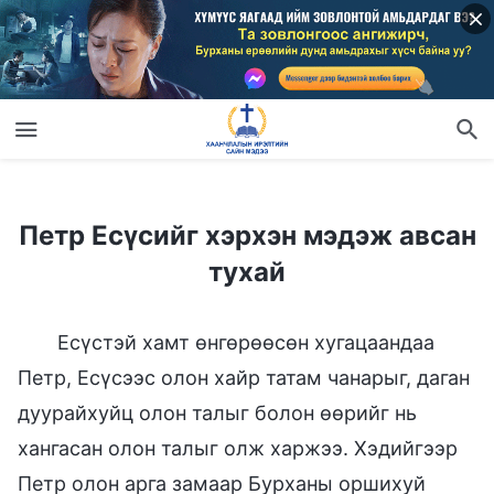
Петр Есүсийг хэрхэн мэдэж авсан тухай
Петр Есүсийг хэрхэн мэдэж авсан
тухай
Есүстэй хамт өнгөрөөсөн хугацаандаа
Петр, Есүсээс олон хайр татам чанарыг, даган
дуурайхуйц олон талыг болон өөрийг нь
хангасан олон талыг олж харжээ. Хэдийгээр
Петр олон арга замаар Бурханы оршихуй