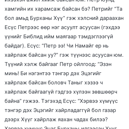
хамгийн их харамсаж байсан бэ? Петрийг “Та
бол амьд Бурханы Хүү” гэж хэлсний дараахан
Есүс Петрээс өөр нэг асуулт асуусан (гэхдээ
үүнийг Библид ийм маягаар тэмдэглээгүй
байдаг). Есүс: “Петр ээ! Чи Намайг ер нь
хайрлаж байсан уу?” гэж түүнээс асуусан юм.
Түүний хэлж байгааг Петр ойлгоод: “Эзэн
минь! Би нэгэнтээ тэнгэр дэх Эцэгийг
хайрлаж байсан боловч Таныг хэзээ ч
хайрлаж байгаагүй гэдгээ хүлээн зөвшөөрч
байна” гэжээ. Тэгэхэд Есүс: “Хэрвээ хүмүүс
тэнгэр дэх Эцэгийг хайрладаггүй бол газар
дээрх Хүүг хайрлаж яахан чадах билээ?
Хэрвээ хүмүүс Эцэг Бурханы илгээсэн Хүүг