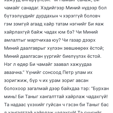
чамайг санадаг. Хэдийгээр Миний нүдээр бол
бүтээлүүдийг дурдахын ч хэрэггүй боловч
гэм зэмгүй агаад хайр татам нэгнийг Би яаж
хайрлахгүй байж чадах юм бэ? Чи Миний
амлалтыг мартчихаа юу? Чи газар дээрх
Миний даалгаврыг хүлээн зөвшөөрөх ёстой;
Миний даалгасан үүргийг биелүүлэх ёстой.
Нэг л өдөр Би чамайг заавал хажуудаа
аваачна.” Үүнийг сонсоод Петр улам их
зоригжиж, бүр ч их урам зориг авсан
болохоор загалмай дээр байхдаа тэр: “Бурхан
минь! Би Таныг хангалттай хайрлаж чадахгүй!
Та надаас үхэхийг гуйсан ч гэсэн би Таныг бас
л хангалттай хайрлаж чадахгүй! Та сүнсийг