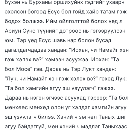
бүхэн нь Бурханы оршихуйнх гэдгийг ухаарч
эхэлсэн бөгөөд Есүс бол гойд хайр татам гэж
бодох болжээ. Ийм ойлголттой болох үед л
Ариун Сүнс түүнийг дотроос нь гэгээрүүлсэн
юм. Тэр үед Есүс шавь нар болон бусад
дагалдагчдадаа хандан: “Иохан, чи Намайг хэн
гэж хэлэх вэ?” хэмээн асуужээ. Иохан: “Та
бол Мосе” гэв. Дараа нь Тэр Лукт хандан:
“Лук, чи Намайг хэн гэж хэлэх вэ?” гэхэд Лук:
“Та бол хамгийн агуу эш үзүүлэгч” гэжээ.
Дараа нь нэгэн эгчээс асуухад тэрээр: “Та бол
мөнхөөс мөнхөд олон үг хэлдэг хамгийн агуу
эш үзүүлэгч билээ. Хэний ч зөгнөл Таных шиг
агуу байдаггүй, мөн хэний ч мэдлэг Таныхаас