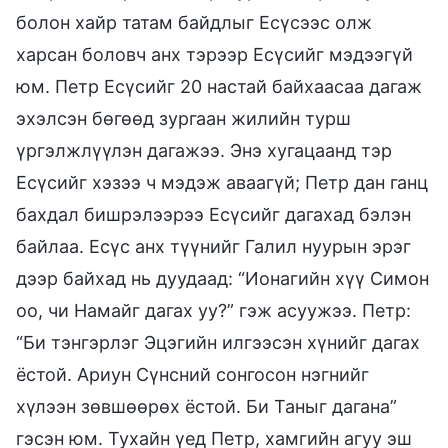
болон хайр татам байдлыг Есүсээс олж
харсан боловч анх тэрээр Есүсийг мэдээгүй
юм. Петр Есүсийг 20 настай байхаасаа дагаж
эхэлсэн бөгөөд зургаан жилийн турш
үргэлжлүүлэн дагажээ. Энэ хугацаанд тэр
Есүсийг хэзээ ч мэдэж аваагүй; Петр дан ганц
бахдал бишрэлээрээ Есүсийг дагахад бэлэн
байлаа. Есүс анх түүнийг Галил нуурын эрэг
дээр байхад нь дуудаад: “Ионагийн хүү Симон
оо, чи Намайг дагах уу?” гэж асуужээ. Петр:
“Би тэнгэрлэг Эцэгийн илгээсэн хүнийг дагах
ёстой. Ариун Сүнсний сонгосон нэгнийг
хүлээн зөвшөөрөх ёстой. Би Таныг дагана”
гэсэн юм. Тухайн үед Петр, хамгийн агуу эш