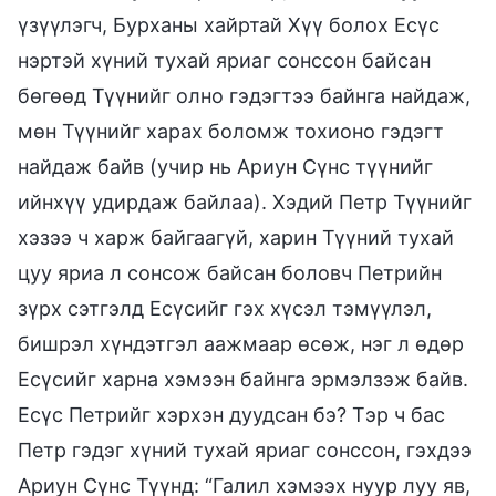
үзүүлэгч, Бурханы хайртай Хүү болох Есүс
нэртэй хүний тухай яриаг сонссон байсан
бөгөөд Түүнийг олно гэдэгтээ байнга найдаж,
мөн Түүнийг харах боломж тохионо гэдэгт
найдаж байв (учир нь Ариун Сүнс түүнийг
ийнхүү удирдаж байлаа). Хэдий Петр Түүнийг
хэзээ ч харж байгаагүй, харин Түүний тухай
цуу яриа л сонсож байсан боловч Петрийн
зүрх сэтгэлд Есүсийг гэх хүсэл тэмүүлэл,
бишрэл хүндэтгэл аажмаар өсөж, нэг л өдөр
Есүсийг харна хэмээн байнга эрмэлзэж байв.
Есүс Петрийг хэрхэн дуудсан бэ? Тэр ч бас
Петр гэдэг хүний тухай яриаг сонссон, гэхдээ
Ариун Сүнс Түүнд: “Галил хэмээх нуур луу яв,