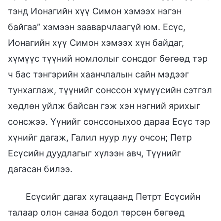
тэнд Ионагийн хүү Симон хэмээх нэгэн
байгаа” хэмээн зааварчлаагүй юм. Есүс,
Ионагийн хүү Симон хэмээх хүн байдаг,
хүмүүс түүний номлолыг сонсдог бөгөөд тэр
ч бас тэнгэрийн хаанчлалын сайн мэдээг
тунхаглаж, түүнийг сонссон хүмүүсийн сэтгэл
хөдлөн уйлж байсан гэж хэн нэгний ярихыг
сонсжээ. Үүнийг сонссоныхоо дараа Есүс тэр
хүнийг дагаж, Галил нуур луу очсон; Петр
Есүсийн дуудлагыг хүлээн авч, Түүнийг
дагасан билээ.
Есүсийг дагах хугацаанд Петрт Есүсийн
талаар олон санаа бодол төрсөн бөгөөд