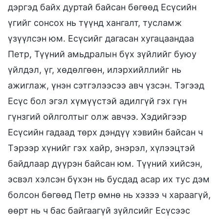
дэргэд байх дуртай байсан бөгөөд Есүсийн
үгийг сонсох нь түүнд хангалт, тусламж
үзүүлсэн юм. Есүсийг дагасан хугацаандаа
Петр, Түүний амьдралын бүх зүйлийг буюу
үйлдэл, үг, хөдөлгөөн, илэрхийллийг нь
ажиглаж, үнэн сэтгэлээсээ авч үзсэн. Тэгээд
Есүс бол эгэл хүмүүстэй адилгүй гэх гүн
гүнзгий ойлголтыг олж авчээ. Хэдийгээр
Есүсийн гадаад төрх дэндүү хэвийн байсан ч
Тэрээр хүнийг гэх хайр, энэрэл, хүлээцтэй
байдлаар дүүрэн байсан юм. Түүний хийсэн,
эсвэл хэлсэн бүхэн нь бусдад асар их тус дэм
болсон бөгөөд Петр өмнө нь хэзээ ч хараагүй,
өөрт нь ч бас байгаагүй зүйлсийг Есүсээс