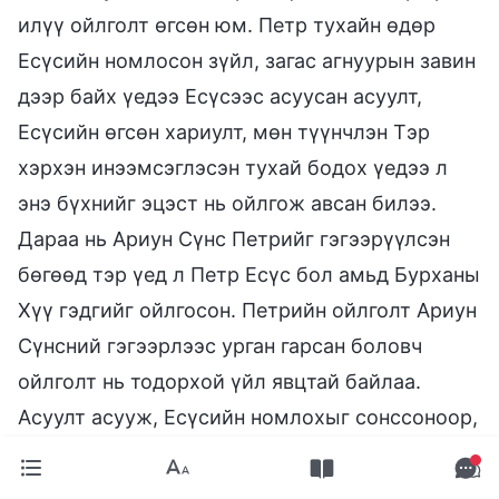
илүү ойлголт өгсөн юм. Петр тухайн өдөр
Есүсийн номлосон зүйл, загас агнуурын завин
дээр байх үедээ Есүсээс асуусан асуулт,
Есүсийн өгсөн хариулт, мөн түүнчлэн Тэр
хэрхэн инээмсэглэсэн тухай бодох үедээ л
энэ бүхнийг эцэст нь ойлгож авсан билээ.
Дараа нь Ариун Сүнс Петрийг гэгээрүүлсэн
бөгөөд тэр үед л Петр Есүс бол амьд Бурханы
Хүү гэдгийг ойлгосон. Петрийн ойлголт Ариун
Сүнсний гэгээрлээс урган гарсан боловч
ойлголт нь тодорхой үйл явцтай байлаа.
Асуулт асууж, Есүсийн номлохыг сонссоноор,
тэгээд Есүсийн онцгой нөхөрлөл, онцгой
хариулгыг хүлээн авснаар Петр, Есүс бол