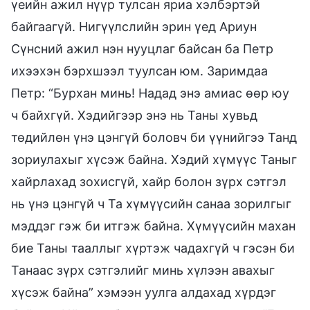
үеийн ажил нүүр тулсан яриа хэлбэртэй
байгаагүй. Нигүүлслийн эрин үед Ариун
Сүнсний ажил нэн нууцлаг байсан ба Петр
ихээхэн бэрхшээл туулсан юм. Заримдаа
Петр: “Бурхан минь! Надад энэ амиас өөр юу
ч байхгүй. Хэдийгээр энэ нь Таны хувьд
төдийлөн үнэ цэнгүй боловч би үүнийгээ Танд
зориулахыг хүсэж байна. Хэдий хүмүүс Таныг
хайрлахад зохисгүй, хайр болон зүрх сэтгэл
нь үнэ цэнгүй ч Та хүмүүсийн санаа зорилгыг
мэддэг гэж би итгэж байна. Хүмүүсийн махан
бие Таны тааллыг хүртэж чадахгүй ч гэсэн би
Танаас зүрх сэтгэлийг минь хүлээн авахыг
хүсэж байна” хэмээн уулга алдахад хүрдэг