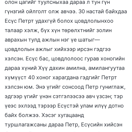
олон цагийг туулсныхаа дараа л тун гүн
гүнзгий ойлголт олж авчээ. 30 настай байхдаа
Есүс Петрт удахгүй болох цовдлолынхоо
талаар хэлж, бүх хүн төрөлхтнийг золин
аврахын тулд ажлын нэг үе шатыг—
цовдлолын ажлыг хийхээр ирсэн гэдгээ
хэлсэн. Есүс бас, цовдлолоос гурав хоногийн
дараа хүний Хүү дахин амилна, амилангуутаа
хүмүүст 40 хоног харагдана гэдгийг Петрт
хэлсэн юм. Энэ үгийг сонсоод Петр гуниглаж,
эдгээр үгийг үнэн сэтгэлээсээ авч үзсэн; тэр
үеэс эхлээд тэрээр Есүстэй улам илүү дотно
байх болжээ. Хэсэг хугацаанд
туршлагажсаны дараа Петр, Есүсийн хийсэн