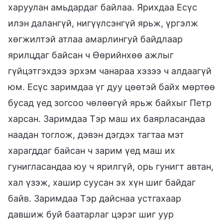
харуулан амьдардаг байлаа. Ярихдаа Есүс
илэн далангүй, нигүүлсэнгүй ярьж, үргэлж
хөгжилтэй атлаа амарлингуй байдлаар
ярилцдаг байсан ч Өөрийнхөө ажлыг
гүйцэтгэхдээ эрхэм чанараа хэзээ ч алдаагүй
юм. Есүс заримдаа үг дуу цөөтэй байх мөртөө
бусад үед зогсоо чөлөөгүй ярьж байхыг Петр
харсан. Заримдаа Тэр маш их баярласандаа
наадан тоглож, дэвэн дэгдэх тагтаа мэт
харагддаг байсан ч зарим үед маш их
гунигласандаа юу ч ярилгүй, орь гунигт автан,
хал үзэж, хашир суусан эх хүн шиг байдаг
байв. Заримдаа Тэр дайснаа устгахаар
давшиж буй баатарлаг цэрэг шиг уур