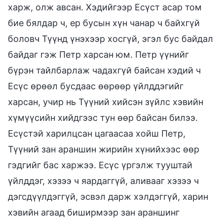
харж, олж авсан. Хэдийгээр Есүст асар том
бие бялдар ч, ер бусын хүн чанар ч байхгүй
боловч Түүнд үнэхээр хосгүй, эгэл бус байдал
байдаг гэж Петр харсан юм. Петр үүнийг
бүрэн тайлбарлаж чадахгүй байсан хэдий ч
Есүс өрөөл бусдаас өөрөөр үйлддэгийг
харсан, учир нь Түүний хийсэн зүйлс хэвийн
хүмүүсийн хийдгээс тун өөр байсан билээ.
Есүстэй харилцсан цагаасаа хойш Петр,
Түүний зан араншин жирийн хүнийхээс өөр
гэдгийг бас харжээ. Есүс үргэлж тууштай
үйлддэг, хэзээ ч яардаггүй, аливааг хэзээ ч
дэгсдүүлдэггүй, эсвэл дарж хэлдэггүй, харин
хэвийн агаад биширмээр зан араншинг