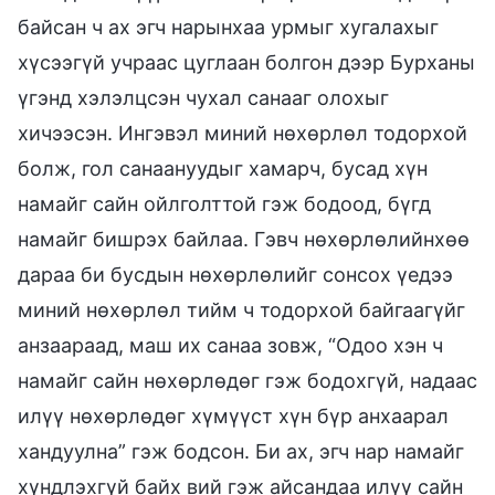
байсан ч ах эгч нарынхаа урмыг хугалахыг
хүсээгүй учраас цуглаан болгон дээр Бурханы
үгэнд хэлэлцсэн чухал санааг олохыг
хичээсэн. Ингэвэл миний нөхөрлөл тодорхой
болж, гол санаануудыг хамарч, бусад хүн
намайг сайн ойлголттой гэж бодоод, бүгд
намайг бишрэх байлаа. Гэвч нөхөрлөлийнхөө
дараа би бусдын нөхөрлөлийг сонсох үедээ
миний нөхөрлөл тийм ч тодорхой байгаагүйг
анзаараад, маш их санаа зовж, “Одоо хэн ч
намайг сайн нөхөрлөдөг гэж бодохгүй, надаас
илүү нөхөрлөдөг хүмүүст хүн бүр анхаарал
хандуулна” гэж бодсон. Би ах, эгч нар намайг
хүндлэхгүй байх вий гэж айсандаа илүү сайн