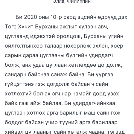
Элла, Филиппин
Би 2020 оны 10-р сард эцсийн өдрүүд дэх
Төгс Хүчит Бурханы ажлыг хүлээн авч,
цуглаанд идэвхтэй оролцож, Бурханы үгийн
ойлголтынхоо талаар нөхөрлөж эхлэн, хоёр
сарын дараа цуглааны бүлгийн удирдагч
болж, анх удаа цуглаан хөтлөхдөө догдолж,
сандарч байснаа санаж байна. Би үүргээ
гүйцэтгэнэ гэж догдолж байсан ч сайн
хөтлөхгүй бол ах эгч нар намайг дорд үзэх
байх гэж айж байлаа. Би удирдагчийнхаа
цуглаан хөтлөх арга барилыг маш сайн гэж
боддог байсан учир түүний арга барилаар
хийвэл цуглааныг сайн хөтөлж чадна, тэгээд