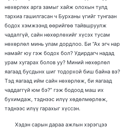
нөхөрлөх арга замыг хайж олохын тулд
тархиа гашилгасан ч Бурханы үгийг тунгаан
бодох хэмжээнд өөрийгөө тайвшруулж
чадалгүй, сайн нөхөрлөхийг хүсэх тусам
нөхөрлөл минь улам дордлоо. Би “Ах эгч нар
намайг юу гэж бодох бол? Удирдагч надад
урам хугарах болов уу? Миний нөхөрлөл
яагаад бусдынх шиг тодорхой биш байна вэ?
Тэд яагаад ийм сайн нөхөрлөж, би яагаад
чаддаггүй юм бэ?” гэж бодоод маш их
бухимдаж, тэднээс илүү хөдөлмөрлөж,
тэднээс илүү гарахыг хүссэн.
Хэдэн сарын дараа ажлын хэрэгцээ