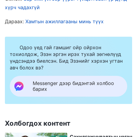
Бурханд залбирч, энэ буруу санаа зорилгоо
хүрч чадахгүй
хаяхад минь тусалж, намайг залж чиглүүлээч
Дараах:
Хамтын ажиллагааны минь түүх
гэж гуйлаа. Нэгэн өдөр би нэг туршлагын
гэрчлэлийн видеоноос Бурханы үгийн хэсгийг
харсан нь өөрийгөө бага зэрэг мэдэж авахад
Одоо үед гай гамшиг ойр ойрхон
минь тусалсан юм.
Төгс Хүчит Бурхан
ингэж
тохиолдож, Эзэн эргэн ирэх тухай зөгнөлүүд
үндсэндээ биелсэн. Бид Эзэнийг хэрхэн угтан
хэлсэн байдаг: “
Антихристүүд ерөөл
авч болох вэ?
хүртэхийн тулд үүргээ дурамжхан
гүйцэтгэдэг. Түүнчлэн тэд үүрэг
Messenger дээр бидэнтэй холбоо
барих
биелүүлснээр өөрсдийгөө харуулж,
хүндлүүлж чадах эсэх, аливаа нэг үүргийг
гүйцэтгэвэл Дээрх юм уу Бурхан мэдэх
эсэхийг лавладаг. Эдгээр нь бүгд үүргээ
Холбогдох контент
гүйцэтгэх үедээ тэдний бодолцон үздэг
Сахилгажуулалтын нэгэн