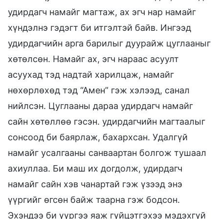
удирдагч намайг магтаж, ах эгч нар намайг
хүндэлнэ гэдэгт би итгэлтэй байв. Ингээд
удирдагчийн арга барилыг дуурайж цуглааныг
хөтөлсөн. Намайг ах, эгч нараас асуулт
асуухад тэд надтай харилцаж, намайг
нөхөрлөхөд тэд “Амен” гэж хэлээд, санал
нийлсэн. Цуглааны дараа удирдагч намайг
сайн хөтөллөө гэсэн. удирдагчийн магтаалыг
сонсоод би баярлаж, бахархсан. Удалгүй
намайг усалгааны санваартан болгож тушаал
ахиуллаа. Би маш их догдолж, удирдагч
намайг сайн хэв чанартай гэж үзээд энэ
үүргийг өгсөн байж таарна гэж бодсон.
Эхэндээ би үүргээ яаж гүйцэтгэхээ мэдэхгүй