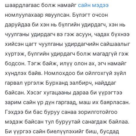
шаардлагаас болж намайг
сайн мэдээ
номлуулахаар явуулсан. Бүлэгт очсон
даруйдаа би хэн нь бүлгийн удирдагч, хэн нь
чуулганы удирдагч вэ гэж асуун, чадах бүхнээ
хийсэн цагт чуулганы удирдагчийн сайшаалыг
хүртэж, бүлгийн удирдагч болж магадгүй гэж
бодсон. Тэгж байж, илүү олон ах, эгч намайг
хүндлэх байв. Номлохдоо би ойлгохгүй зүйл
гарвал үргэлж Бурханд залбирч, найддаг
байсан. Хэсэг хугацааны дараа би үүрэгтээ
зарим сайн үр дүн гаргаад, маш их баярласан.
Гэхдээ би бас буруу санаа зорилготойгоо
мэдэж байсан тул буруутай санагдаж байлаа.
Би үүргээ сайн биелүүлэхийг биш, бусдад