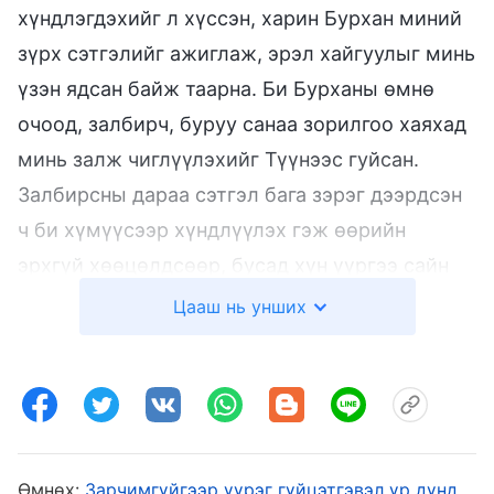
хүндлэгдэхийг л хүссэн, харин Бурхан миний
зүрх сэтгэлийг ажиглаж, эрэл хайгуулыг минь
үзэн ядсан байж таарна. Би Бурханы өмнө
очоод, залбирч, буруу санаа зорилгоо хаяхад
минь залж чиглүүлэхийг Түүнээс гуйсан.
Залбирсны дараа сэтгэл бага зэрэг дээрдсэн
ч би хүмүүсээр хүндлүүлэх гэж өөрийн
эрхгүй хөөцөлдсөөр, бусад хүн үүргээ сайн
гүйцэтгэж байгааг хараад тэднээс илүү
Цааш нь унших
гарахыг хүссэн. Ингэж бодох нь буруу гэдгийг
мэдэж байсан ч яаж ч чадаагүй. Би
хангалттай тайвширч үүргээ биелүүлж
чадалгүй, миний байдал улам дордож, үүргээ
гүйцэтгэхдээ үр дүнгүй болсон. Сүүлд нь би
Өмнөх:
Зарчимгүйгээр үүрэг гүйцэтгэвэл үр дүнд