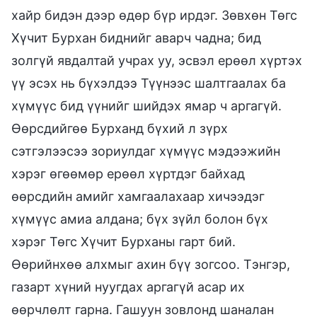
хайр бидэн дээр өдөр бүр ирдэг. Зөвхөн Төгс
Хүчит Бурхан биднийг аварч чадна; бид
золгүй явдалтай учрах уу, эсвэл ерөөл хүртэх
үү эсэх нь бүхэлдээ Түүнээс шалтгаалах ба
хүмүүс бид үүнийг шийдэх ямар ч аргагүй.
Өөрсдийгөө Бурханд бүхий л зүрх
сэтгэлээсээ зориулдаг хүмүүс мэдээжийн
хэрэг өгөөмөр ерөөл хүртдэг байхад
өөрсдийн амийг хамгаалахаар хичээдэг
хүмүүс амиа алдана; бүх зүйл болон бүх
хэрэг Төгс Хүчит Бурханы гарт бий.
Өөрийнхөө алхмыг ахин бүү зогсоо. Тэнгэр,
газарт хүний нуугдах аргагүй асар их
өөрчлөлт гарна. Гашуун зовлонд шаналан