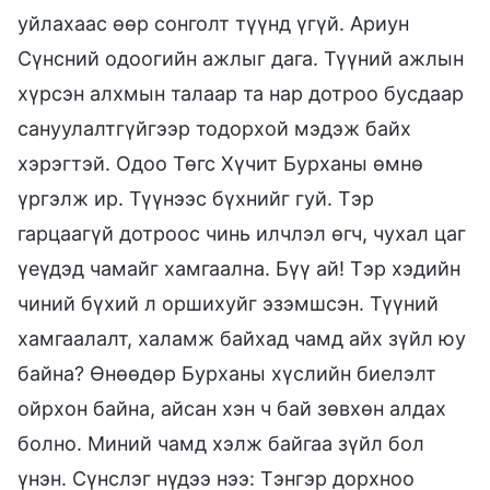
уйлахаас өөр сонголт түүнд үгүй. Ариун
Сүнсний одоогийн ажлыг дага. Түүний ажлын
хүрсэн алхмын талаар та нар дотроо бусдаар
сануулалтгүйгээр тодорхой мэдэж байх
хэрэгтэй. Одоо Төгс Хүчит Бурханы өмнө
үргэлж ир. Түүнээс бүхнийг гуй. Тэр
гарцаагүй дотроос чинь илчлэл өгч, чухал цаг
үеүдэд чамайг хамгаална. Бүү ай! Тэр хэдийн
чиний бүхий л оршихуйг эзэмшсэн. Түүний
хамгаалалт, халамж байхад чамд айх зүйл юу
байна? Өнөөдөр Бурханы хүслийн биелэлт
ойрхон байна, айсан хэн ч бай зөвхөн алдах
болно. Миний чамд хэлж байгаа зүйл бол
үнэн. Сүнслэг нүдээ нээ: Тэнгэр дорхноо