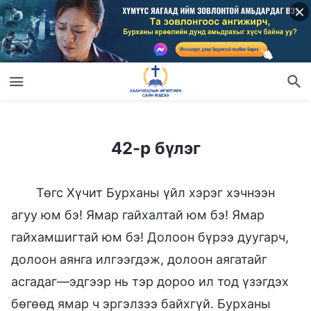
42-р бүлэг
42-р бүлэг
Төгс Хүчит Бурханы үйл хэрэг хэчнээн
агуу юм бэ! Ямар гайхалтай юм бэ! Ямар
гайхамшигтай юм бэ! Долоон бүрээ дуугарч,
долоон аянга илгээгдэж, долоон аягатайг
асгадаг—эдгээр нь тэр дороо ил тод үзэгдэх
бөгөөд ямар ч эргэлзээ байхгүй. Бурханы