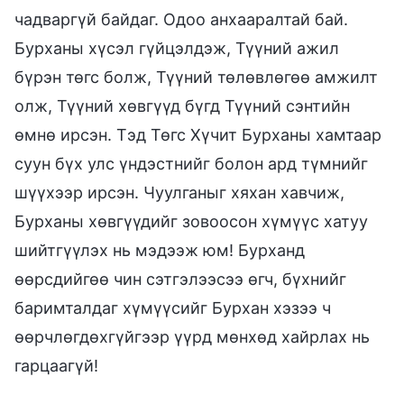
чадваргүй байдаг. Одоо анхааралтай бай.
Бурханы хүсэл гүйцэлдэж, Түүний ажил
бүрэн төгс болж, Түүний төлөвлөгөө амжилт
олж, Түүний хөвгүүд бүгд Түүний сэнтийн
өмнө ирсэн. Тэд Төгс Хүчит Бурханы хамтаар
суун бүх улс үндэстнийг болон ард түмнийг
шүүхээр ирсэн. Чуулганыг хяхан хавчиж,
Бурханы хөвгүүдийг зовоосон хүмүүс хатуу
шийтгүүлэх нь мэдээж юм! Бурханд
өөрсдийгөө чин сэтгэлээсээ өгч, бүхнийг
баримталдаг хүмүүсийг Бурхан хэзээ ч
өөрчлөгдөхгүйгээр үүрд мөнхөд хайрлах нь
гарцаагүй!