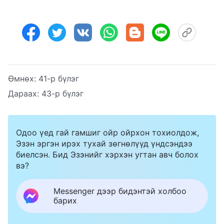
Өмнөх:
41-р бүлэг
Дараах:
43-р бүлэг
Одоо үед гай гамшиг ойр ойрхон тохиолдож,
Эзэн эргэн ирэх тухай зөгнөлүүд үндсэндээ
биелсэн. Бид Эзэнийг хэрхэн угтан авч болох
вэ?
Messenger дээр бидэнтэй холбоо
барих