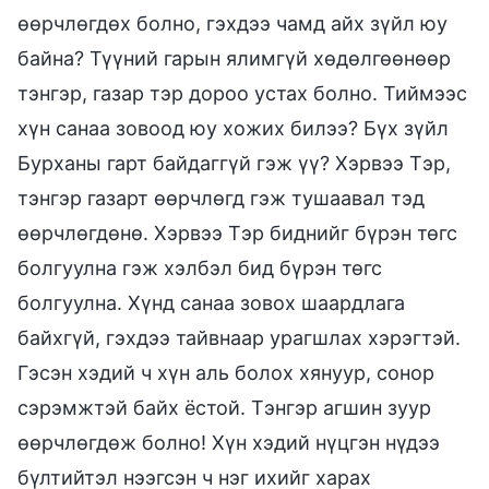
өөрчлөгдөх болно, гэхдээ чамд айх зүйл юу
байна? Түүний гарын ялимгүй хөдөлгөөнөөр
тэнгэр, газар тэр дороо устах болно. Тиймээс
хүн санаа зовоод юу хожих билээ? Бүх зүйл
Бурханы гарт байдаггүй гэж үү? Хэрвээ Тэр,
тэнгэр газарт өөрчлөгд гэж тушаавал тэд
өөрчлөгдөнө. Хэрвээ Тэр биднийг бүрэн төгс
болгуулна гэж хэлбэл бид бүрэн төгс
болгуулна. Хүнд санаа зовох шаардлага
байхгүй, гэхдээ тайвнаар урагшлах хэрэгтэй.
Гэсэн хэдий ч хүн аль болох хянуур, сонор
сэрэмжтэй байх ёстой. Тэнгэр агшин зуур
өөрчлөгдөж болно! Хүн хэдий нүцгэн нүдээ
бүлтийтэл нээгсэн ч нэг ихийг харах