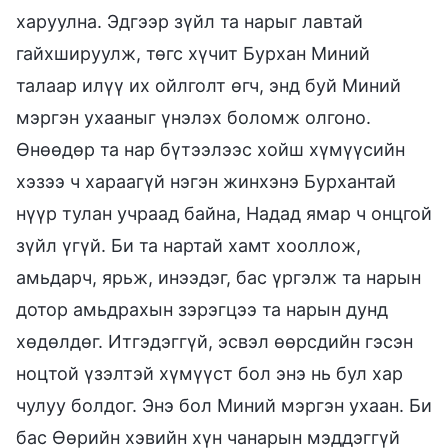
харуулна. Эдгээр зүйл та нарыг лавтай
гайхшируулж, төгс хүчит Бурхан Миний
талаар илүү их ойлголт өгч, энд буй Миний
мэргэн ухааныг үнэлэх боломж олгоно.
Өнөөдөр та нар бүтээлээс хойш хүмүүсийн
хэзээ ч хараагүй нэгэн жинхэнэ Бурхантай
нүүр тулан учраад байна, Надад ямар ч онцгой
зүйл үгүй. Би та нартай хамт хооллож,
амьдарч, ярьж, инээдэг, бас үргэлж та нарын
дотор амьдрахын зэрэгцээ та нарын дунд
хөдөлдөг. Итгэдэггүй, эсвэл өөрсдийн гэсэн
ноцтой үзэлтэй хүмүүст бол энэ нь бул хар
чулуу болдог. Энэ бол Миний мэргэн ухаан. Би
бас Өөрийн хэвийн хүн чанарын мэддэггүй