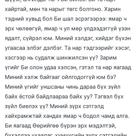
хайртай, мөн та нарыг төгс болгоно. Харин
тэдний хувьд бол Би шал эсрэгээрээ: ямар ч
эрх чөлөөгүй, ямар ч ул мөр үлдээдэггүй үзэн
ядалт, сүйрэл юм. Миний хэлдэг, хийдэг бүхэн
угаасаа элбэг дэлбэг. Та нар тэдгээрийг хэсэг,
хэсгээр нь судалж шинжилсэн үү? Зарим
үгийг Би олон удаа хэлсэн, гэтэл та нар яагаад
Миний хэлж байгааг ойлгодоггүй юм бэ?
Миний үгийг уншсаны чинь дараа бүх зүйл
байх ёстой байдлаараа байх уу? Тэгвэл бүх
зүйл биелэх үү? Миний зүрх сэтгэлд
хайхрамжтай хандах ямар ч бодол чамд алга.
Би яагаад Өөрийгөө бүрэн эрх мэдэлтэй,
бүхэлдээ ухаалаг, хүмүүсийн зүрх сэтгэлийн