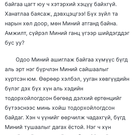
байгаа цагт юу ч хэтэрхий хэцүү байхгүй.
Ханатлаа баясаж, дэвхцэцгээ! Бүх зүйл та
нарын хөл доор, мөн Миний атганд байна.
Амжилт, сүйрэл Миний ганц үгээр шийдэгддэг
бус уу?
Одоо Миний ашиглаж байгаа хүмүүс бүгд
аль эрт нэг бүрчлэн Миний сайшаалыг
хүртсэн юм. Өөрөөр хэлбэл, ууган хөвгүүдийн
бүлэг дэх бүх хүн аль хэдийн
тодорхойлогдсон бөгөөд дэлхий ертөнцийг
бүтээснээс минь хойш тодорхойлогдсон
байдаг. Хэн ч үүнийг өөрчилж чадахгүй, бүгд
Миний тушаалыг дагах ёстой. Нэг ч хүн