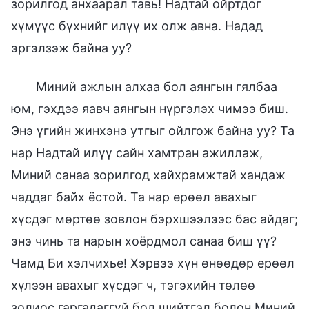
зорилгод анхаарал тавь! Надтай ойртдог
хүмүүс бүхнийг илүү их олж авна. Надад
эргэлзэж байна уу?
Миний ажлын алхаа бол аянгын гялбаа
юм, гэхдээ яавч аянгын нүргэлэх чимээ биш.
Энэ үгийн жинхэнэ утгыг ойлгож байна уу? Та
нар Надтай илүү сайн хамтран ажиллаж,
Миний санаа зорилгод хайхрамжтай хандаж
чаддаг байх ёстой. Та нар ерөөл авахыг
хүсдэг мөртөө зовлон бэрхшээлээс бас айдаг;
энэ чинь та нарын хоёрдмол санаа биш үү?
Чамд Би хэлчихье! Хэрвээ хүн өнөөдөр ерөөл
хүлээн авахыг хүсдэг ч, тэгэхийн төлөө
золиос гаргадаггүй бол шийтгэл болон Миний