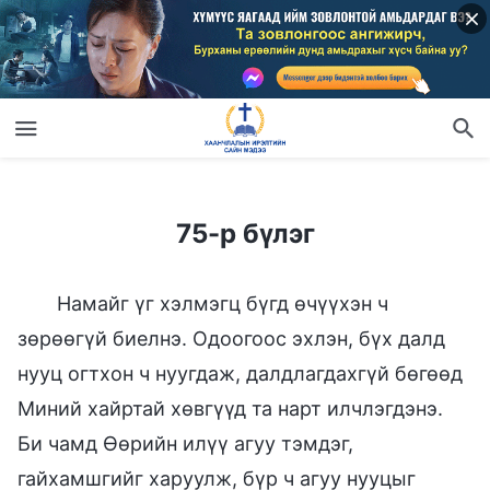
75-р бүлэг
75-р бүлэг
Намайг үг хэлмэгц бүгд өчүүхэн ч
зөрөөгүй биелнэ. Одоогоос эхлэн, бүх далд
нууц огтхон ч нуугдаж, далдлагдахгүй бөгөөд
Миний хайртай хөвгүүд та нарт илчлэгдэнэ.
Би чамд Өөрийн илүү агуу тэмдэг,
гайхамшгийг харуулж, бүр ч агуу нууцыг