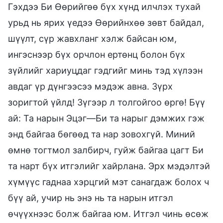
Гэхдээ Би Өөрийгөө бүх хүнд илчлэх тухай
урьд нь ярих үедээ Өөрийнхөө зөвт байдал,
шүүлт, сүр жавхланг хэлж байсан юм,
ингэснээр бүх орчлон ертөнц болон бүх
зүйлийг хариуцдаг гэдгийг минь тэд хүлээн
авдаг үр дүнгээсээ мэдэж авна. Зүрх
зоригтой үйлд! Зүгээр л толгойгоо өргө! Бүү
ай: Та нарын Эцэг—Би та нарыг дэмжих гэж
энд байгаа бөгөөд та нар зовохгүй. Миний
өмнө тогтмол залбирч, гуйж байгаа цагт Би
та нарт бүх итгэлийг хайрлана. Эрх мэдэлтэй
хүмүүс гаднаа хэрцгий мэт санагдаж болох ч
бүү ай, учир нь энэ нь та нарын итгэл
өчүүхнээс болж байгаа юм. Итгэл чинь өсөж