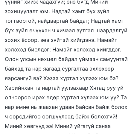
үүнийг хийж чадахгүй; энэ бүгд Миний
зохицуулалт юм. Надтай хамт бүх зүйл
тогтвортой, найдвартай байдаг; Надтай хамт
бүх зүйл өчүүхэн ч хичээл зүтгэл шаардалгүй
зохих ёсоор, зөв зүйтэй хийгдэнэ. Намайг
хэлэхэд биелдэг; Намайг хэлэхэд хийгддэг.
Олон улсын нөхцөл байдал үймээн самуунтай
байхад та нар яагаад сургалтаа эхлэхээр
яарсангүй вэ? Хэзээ хүртэл хүлээх юм бэ?
Харийнхан та нартай уулзахаар Хятад руу үй
олноороо ирэх өдөр хүртэл хүлээх юм уу? Та
нар өмнө нь жаахан удаан байсан байж болох
ч өөрсдийгөө өөгшүүлээд байж болохгүй!
Миний хөвгүүд ээ! Миний уйгагүй санаа