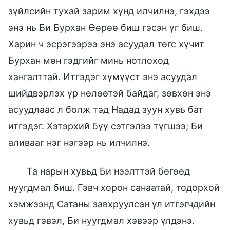
зүйлсийн тухай зарим хүнд илчилнэ, гэхдээ
энэ нь Би Бурхан Өөрөө биш гэсэн үг биш.
Харин ч эсрэгээрээ энэ асуудал төгс хүчит
Бурхан мөн гэдгийг минь нотлоход
хангалттай. Итгэдэг хүмүүст энэ асуудал
шийдвэрлэх үр нөлөөтэй байдаг, зөвхөн энэ
асуудлаас л болж тэд Надад зуун хувь бат
итгэдэг. Хэтэрхий бүү сэтгэлээ түгшээ; Би
аливааг нэг нэгээр нь илчилнэ.
Та нарын хувьд Би нээлттэй бөгөөд
нуугдмал биш. Гэвч хорон санаатай, тодорхой
хэмжээнд Сатаны завхруулсан үл итгэгчдийн
хувьд гэвэл, Би нуугдмал хэвээр үлдэнэ.