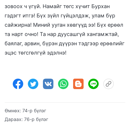
зовоох ч үгүй. Намайг төгс хүчит Бурхан
гэдэгт итгэ! Бүх зүйл гүйцэлдэж, улам бүр
сайжирна! Миний ууган хөвгүүд ээ! Бүх ерөөл
та нарт очно! Та нар дуусашгүй хангамжтай,
баялаг, арвин, бүрэн дүүрэн тэдгээр ерөөлийг
эцэс төгсгөлгүй эдэлнэ!
Өмнөх:
74-р бүлэг
Дараах:
76-р бүлэг