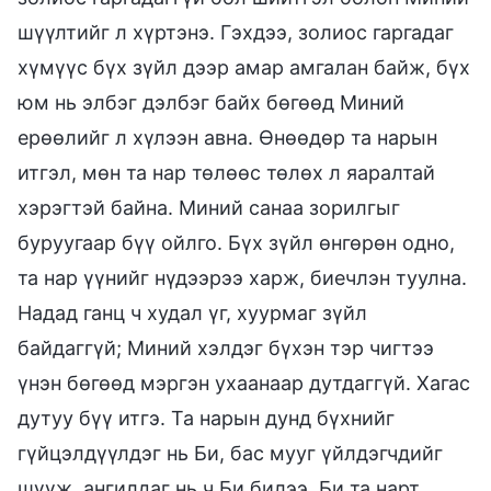
шүүлтийг л хүртэнэ. Гэхдээ, золиос гаргадаг
хүмүүс бүх зүйл дээр амар амгалан байж, бүх
юм нь элбэг дэлбэг байх бөгөөд Миний
ерөөлийг л хүлээн авна. Өнөөдөр та нарын
итгэл, мөн та нар төлөөс төлөх л яаралтай
хэрэгтэй байна. Миний санаа зорилгыг
буруугаар бүү ойлго. Бүх зүйл өнгөрөн одно,
та нар үүнийг нүдээрээ харж, биечлэн туулна.
Надад ганц ч худал үг, хуурмаг зүйл
байдаггүй; Миний хэлдэг бүхэн тэр чигтээ
үнэн бөгөөд мэргэн ухаанаар дутдаггүй. Хагас
дутуу бүү итгэ. Та нарын дунд бүхнийг
гүйцэлдүүлдэг нь Би, бас мууг үйлдэгчдийг
шүүж, ангилдаг нь ч Би билээ. Би та нарт