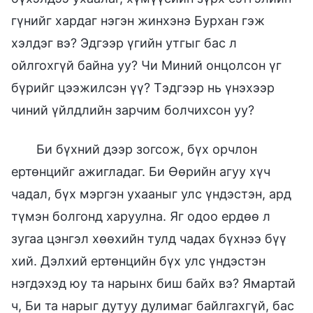
гүнийг хардаг нэгэн жинхэнэ Бурхан гэж
хэлдэг вэ? Эдгээр үгийн утгыг бас л
ойлгохгүй байна уу? Чи Миний онцолсон үг
бүрийг цээжилсэн үү? Тэдгээр нь үнэхээр
чиний үйлдлийн зарчим болчихсон уу?
Би бүхний дээр зогсож, бүх орчлон
ертөнцийг ажигладаг. Би Өөрийн агуу хүч
чадал, бүх мэргэн ухааныг улс үндэстэн, ард
түмэн болгонд харуулна. Яг одоо ердөө л
зугаа цэнгэл хөөхийн тулд чадах бүхнээ бүү
хий. Дэлхий ертөнцийн бүх улс үндэстэн
нэгдэхэд юу та нарынх биш байх вэ? Ямартай
ч, Би та нарыг дутуу дулимаг байлгахгүй, бас