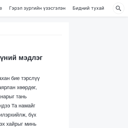
е
Гэрэл зургийн үзэсгэлэн
Бидний тухай
үүний мэдлэг
ахан бие тэрслүү
аярлан хөөрдөг,
анарыг тань
ндээ Та намайг
 илэрхийлж, бүх
гэх хайрыг минь