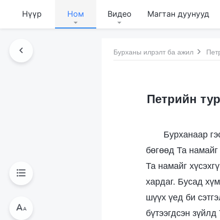
Нүүр
Ном
Видео
Магтан дуунууд
Бурханы илрэлт ба ажил
Петр
Петрийн тур
Бурханаар гэ
бөгөөд Та намайг 
Та намайг хүсэхгү
хардаг. Бусад хү
шүүх үед би сэтгэ
бүтээгдсэн зүйлд