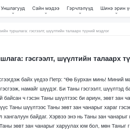
Уншлагууд
Сайн мэдээ
Гэрчлэлүүд
Шинэ эрин ү
ийн туршлага: гэсгээлт, шүүлтийн талаарх түүний мэдлэг
шлага: гэсгээлт, шүүлтийн талаарх т
сгээгдэж байх үедээ Петр: “Өө Бурхан минь! Миний м
гэсгээж, намайг шүүдэг. Би Таны гэсгээлт, шүүлтэд б
й байсан ч гэсэн Таны шүүлтээс би ариун, зөвт зан ч
мүүс Таны шүүлтээс Таны зөвт зан чанарыг хараг гэсэ
л хангалуун байдаг. Хэрвээ энэ нь Таны зан чанарыг
 Таны зөвт зан чанарыг харуулах юм бол, мөн Таныг 