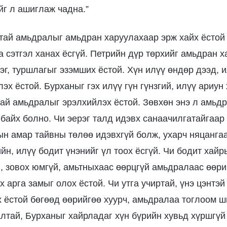
йг л ашиглаж чадна.”
ртай амьдралыг амьдран харуулахаар эрж хайх ёстой
 сэтгэл ханах ёсгүй. Петрийн дүр төрхийг амьдран 
г, туршлагыг эзэмших ёстой. Хүн илүү өндөр дээд, и
эх ёстой. Бурханыг гэх илүү гүн гүнзгий, илүү ариун 
ртай амьдралыг эрэлхийлэх ёстой. Зөвхөн энэ л амьдр
 байх болно. Чи эерэг талд идэвх санаачилгатайгаар
ын амар тайвны төлөө идэвхгүй болж, ухарч няцангаа 
н, илүү бодит үнэнийг үл тоох ёсгүй. Чи бодит хайр
, зовох юмгүй, амьтныхаас өөрцгүй амьдралаас өөр
х арга замыг олох ёстой. Чи утга учиртай, үнэ цэнтэ
 ёстой бөгөөд өөрийгөө хуурч, амьдралаа тоглоом ши
тай, Бурханыг хайрладаг хүн бүрийн хувьд хүршгүй 