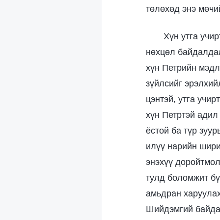
төлөхөд энэ мөчи
Хүн утга учи
нөхцөл байдалдаа
хүн Петрийн мэдлэ
зүйлсийг эрэлхийл
цэнтэй, утга учи
хүн Петртэй адил
ёстой ба түр зуур
илүү нарийн ширий
энэхүү доройтмол
тулд боломжит бү
амьдран харуулах
Шийдэмгий байдал