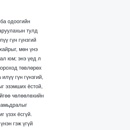
 ба одоогийн
харуулахын тулд
лүү гүн гүнзгий
хайрыг, мөн үнэ
ал юм; энэ үед л
 ороход төвлөрөх
илүү гүн гүнзгий,
ыг эзэмших ёстой,
ийгөө чөлөөлөхийн
й амьдралыг
г үзэх ёсгүй.
үнэн гэж үгүй