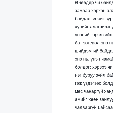
Өнөөдөр чи байлд
замаар хэрхэн ал
байдал, зориг зүр
хүнийг алагчилж 
үнэнийг эрэлхийл
бат зогсвол энэ н
шийдэмгий байдал
энэ нь, үнэн чама
болдог; хэрвээ ч
нэг буруу зүйл б
гэж үздэгээс бол
мөс чанаргүй хан
амийг хөөн зайлу
чадваргүй байсаа