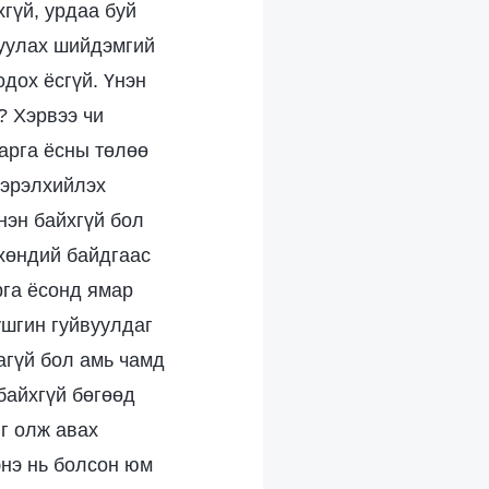
гүй, урдаа буй
гуулах шийдэмгий
одох ёсгүй. Үнэн
? Хэрвээ чи
арга ёсны төлөө
г эрэлхийлэх
нэн байхгүй бол
 хөндий байдгаас
рга ёсонд ямар
ушгин гуйвуулдаг
агүй бол амь чамд
байхгүй бөгөөд
йг олж авах
энэ нь болсон юм