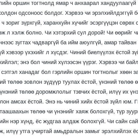
рлийн оршин тогтнолд ямар ч анхаарал хандуулаагүй
холдон одсоноос болдог. Хэрвээ чи эрэлхийлдэггүй б
 зориг зүрхгүй, харанхуйн хүчийг эсэргүүцэн сөрөх с
эж л хэлж болно. Чи хэтэрхий сул дорой! Чи өөрийг 
чнээс зугтах чадваргүй ба ийм аюулгүй, амар тайва
үй хэвээр үхэхийг л хүсдэг. Чиний биелүүлэх ёстой з
хийлэл; энэ бол чиний хүлээсэн үүрэг. Хэрвээ чи бай
 сэтгэл ханадаг бол гэрлийн оршин тогтнолыг хөөн з
ий төлөө зовлон зүдүүр туулах ёстой, үнэний төлөө 
 үнэний төлөө доромжлолыг тэвчих ёстой, илүү их үн
лон амсах ёстой. Энэ нь чиний хийх ёстой зүйл юм. 
таашаахын төлөө чи үнэнийг хаяж болохгүй, түр зу
йн нэр хүнд, ёс жудгаа алдаж болохгүй. Чи сайн сай
ж, илүү утга учиртай амьдралын замыг эрэлхийлэх ёс