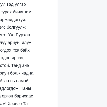
у? Тэд үлгэр
сурах бичиг юм;
чармайдаггүй.
өгс болгуулж
тр: “Өө Бурхан
лүү ариун, илүү
огдох гэж байх
 одоо ирлээ;
стой, Танд энэ
ариун болж чадна
йгаа нь намайг
овдлогдож, Таны
а өргөн барихаас
там! Хэрвээ Та