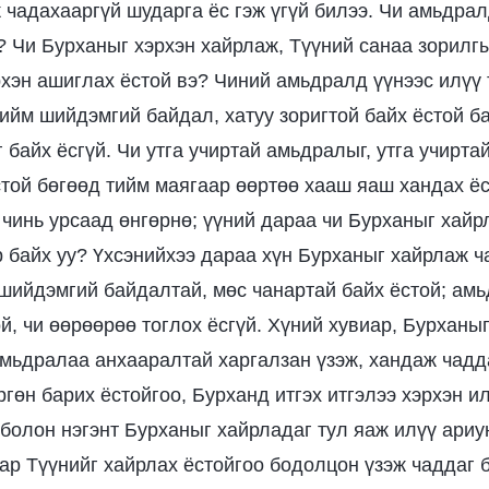
ж чадахааргүй шударга ёс гэж үгүй билээ. Чи амьдра
? Чи Бурханыг хэрхэн хайрлаж, Түүний санаа зорилг
рхэн ашиглах ёстой вэ? Чиний амьдралд үүнээс илүү 
тийм шийдэмгий байдал, хатуу зоригтой байх ёстой ба
 байх ёсгүй. Чи утга учиртай амьдралыг, утга учирта
стой бөгөөд тийм маягаар өөртөө хааш яаш хандах ёс
чинь урсаад өнгөрнө; үүний дараа чи Бурханыг хайр
 байх уу? Үхсэнийхээ дараа хүн Бурханыг хайрлаж ч
шийдэмгий байдалтай, мөс чанартай байх ёстой; амь
ой, чи өөрөөрөө тоглох ёсгүй. Хүний хувиар, Бурханы
амьдралаа анхааралтай харгалзан үзэж, хандаж чад
гөн барих ёстойгоо, Бурханд итгэх итгэлээ хэрхэн ил
 болон нэгэнт Бурханыг хайрладаг тул яаж илүү ариун
ар Түүнийг хайрлах ёстойгоо бодолцон үзэж чаддаг б