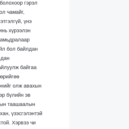
 болохоор гэрэл
ол чамайг,
этгэлгүй, үнэ
чинь хүрээлэн
н амьдралаар
үйл бол байлдан
лдан
айлуулж байгаа
өөрийгөө
энийг олж авахын
Гэр бүлийн эв
урын таашаалын
хан, үзэсгэлэнтэй
той. Хэрвээ чи