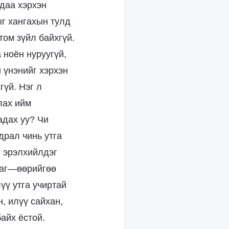
лдаа хэрхэн
ыг хангахын тулд
том зүйл байхгүй.
 ноён нуруугүй,
й үнэнийг хэрхэн
гүй. Нэг л
лах ийм
адах уу? Чи
драл чинь утга
г эрэлхийлдэг
даг—өөрийгөө
үү утга учиртай
, илүү сайхан,
айх ёстой.