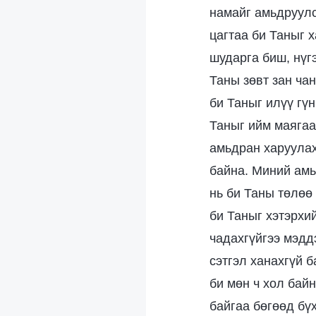
намайг амьдруулс
цагтаа би Таныг х
шударга биш, нүгэ
Таны зөвт зан ча
би Таныг илүү гүн
Таныг ийм маягаа
амьдран харуулах
байна. Миний амь
нь би Таны төлөө 
би Таныг хэтэрхи
чадахгүйгээ мэдд
сэтгэл ханахгүй 
би мөн ч хол бай
байгаа бөгөөд бү