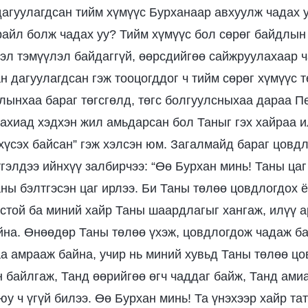
дагуулагдсан тийм хүмүүс Бурханаар авхуулж чадах у
райл болж чадах уу? Тийм хүмүүс бол сөрөг байдлын 
сэл тэмүүлэл байдаггүй, өөрсдийгөө сайжруулахаар 
н дагуулагдсан гэж тооцогддог ч тийм сөрөг хүмүүс т
лынхаа бараг төгсгөлд, төгс болгуулсныхаа дараа Пе
дахиад хэдхэн жил амьдарсан бол Таныг гэх хайраа и
 хүсэх байсан” гэж хэлсэн юм. Загалмайд бараг цовдл
тгэлдээ ийнхүү залбирчээ: “Өө Бурхан минь! Таны цаг
ны бэлтгэсэн цаг ирлээ. Би Таны төлөө цовдлогдох ё
ёстой ба миний хайр Таны шаардлагыг хангаж, илүү 
йна. Өнөөдөр Таны төлөө үхэж, цовдлогдож чадаж ба
а амрааж байна, учир нь миний хувьд Таны төлөө ц
н байлгаж, Танд өөрийгөө өгч чаддаг байж, Танд ами
юу ч үгүй билээ. Өө Бурхан минь! Та үнэхээр хайр та