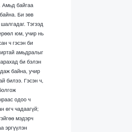
. Амьд байгаа
байна. Би зөв
 шалгадаг. Тэгээд
ерөөл юм, учир нь
ан ч гэсэн би
учиртай амьдралыг
харахад би бэлэн
даж байна, учир
й билээ. Гэсэн ч,
 болгож
чраас одоо ч
н өгч чадаагүй;
тэйгөө мэдэрч
аа эргүүлэн