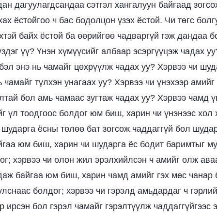
ан дагуулагдсандаа сэтгэл хангалуун байгаад зогсох
хах ёстойгоо ч бас бодолцон үзэх ёстой. Чи төгс бол
хтэй байх ёстой ба өөрийгөө чадваргүй гэж дандаа б
үздэг үү? Үнэн хүмүүсийг албаар эсэргүүцэж чадах уу
бэл энэ нь чамайг цөхрүүлж чадах уу? Хэрвээ чи шуд
ь чамайг түлхэн унагаах уу? Хэрвээ чи үнэхээр амий
тай бол амь чамаас зугтаж чадах уу? Хэрвээ чамд ү
йг үл тоодгоос болдог юм биш, харин чи үнэнээс хол
и шударга ёсны төлөө бат зогсож чаддаггүй бол шуда
айгаа юм биш, харин чи шударга ёс бодит баримтыг м
дог; хэрвээ чи олон жил эрэлхийлсэн ч амийг олж ава
даж байгаа юм биш, харин чамд амийг гэх мөс чанар 
улснаас болдог; хэрвээ чи гэрэлд амьдардаг ч гэрли
р ирсэн бол гэрэл чамайг гэрэлтүүлж чаддаггүйгээс 