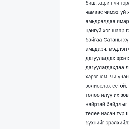
биш, харин чи гэ
чамаас чимээгүй 
амьдралдаа ямар ч
цэнгүй хог шаар г
байгаа Сатаны хү
амьдарч, мэдлэгг
дагуулагдах эрэл
дагуулагдахдаа л
хэрэг юм. Чи үнэн
золиослох ёстой,
төлөө илүү их зов
найртай байдлыг 
төлөө насан турши
бүхнийг эрэлхийл