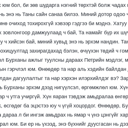
х юм бол, би зөв шударга нэгний төрхтэй болж чадах
нь энэ нь Таны сайн санаа билээ. Миний дотор одоо 
мнө очиход тохирохгүй хэвээр гэдгээ би мэднэ. Хатуу
х зовлонгоор дамжуулаад ч бай, Та намайг бүр их шү
у ч хийсэн бай, миний хувьд энэ нь эрхэм нандин. Т
зохицуултад захирагдахад бэлэн, өчүүхэн төдий ч го
ол Бурханы ажлыг туулсны дараах Петрийн мэдлэг, 
рын гэрчлэл юм. Өнөөдөр та нар аль хэдийн байлда
йлдан дагуулалтыг та нар хэрхэн илэрхийлдэг вэ? За
ь Бурханы эрхэм дээд нигүүлсэл, өргөмжлөл юм. Хү
ар ч утга учиргүй. Хүн яаран тэвдэж амьдралаа өнгөр
, өсгөдөг ба эцэстээ юу ч үгүй хоцордог. Өнөөдөр, 
 дараа л би ингэж амьдрах нь ямар ч үнэ цэнгүйг хар
рал юм. Би ер нь үхээд, энэ бүхнийг дуусгасан нь дэ