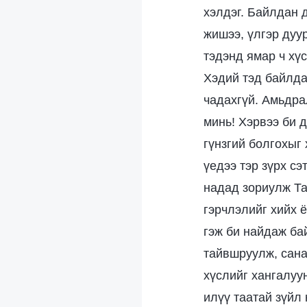
хэлдэг. Байлдан 
жишээ, үлгэр дуу
тэдэнд ямар ч хү
Хэдий тэд байлда
чадахгүй. Амьдра
минь! Хэрвээ би 
гүнзгий болгохыг
үедээ тэр зүрх сэ
надад зориулж Та
гэрчлэлийг хийх 
гэж би найдаж ба
тайвшруулж, сана
хүслийг хангалуу
илүү таатай зүйл 