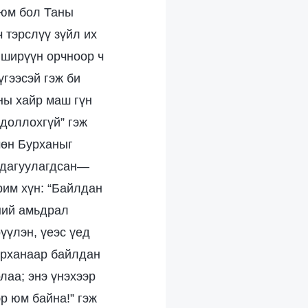
 юм бол Таны
ч тэрслүү зүйл их
 ширүүн орчноор ч
үгээсэй гэж би
аны хайр маш гүн
мдоллохгүй” гэж
мөн Бурханыг
н дагуулагдсан—
рим хүн: “Байлдан
ний амьдрал
үүлэн, үеэс үед
Бурханаар байлдан
лаа; энэ үнэхээр
эр юм байна!” гэж