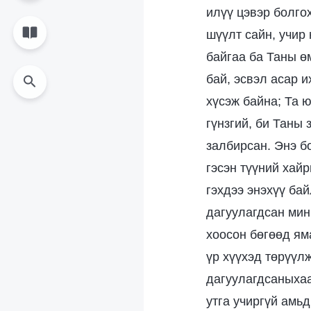
илүү цэвэр болго
шүүлт сайн, учир 
байгаа ба Таны ө
бай, эсвэл асар и
хүсэж байна; Та ю
гүнзгий, би Таны 
залбирсан. Энэ б
гэсэн түүний хай
гэхдээ энэхүү ба
дагуулагдсан мин
хоосон бөгөөд ям
үр хүүхэд төрүүлж
дагуулагдсаныхаа
утга учиргүй амьд