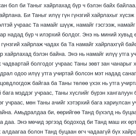
ан бол би Таныг хайрлахад бүр ч бэлэн байх байлаа
айрлана. Би Таныг илүү гүн гүнзгий хайрлахыг хүсэж 
лтэй учраас Та намайг шүүж, намайг гэсгээж, намайг
нар надад бүр ч илэрхий болдог. Энэ нь миний хувьд 
 гүнзгий хайрлаж чадах ба Та намайг хайрлахгүй байс
р хайрлахад бэлэн байна. Энэ нь намайг илүү утга 
 чадвартай болгодог учраас Таны зөвт зан чанарыг 
драл одоо илүү утга учиртай болсон мэт надад санаг
цовдлогдож байгаа ба Таны төлөө үхэх нь утга учирта
й бага мэддэг учраас, Таны хүслийг бүрэн хангалуун
эг учраас, мөн Таны ачийг хэтэрхий бага хариулсан у
байна. Амьдралдаа би, өөрийгөө Танд бүхэлд нь буцаа
на даа. Энэ мөчид эргээд бодоход би Танд маш их өр
х алдаагаа болон Танд буцаан өгч чадаагүй бүх хайр