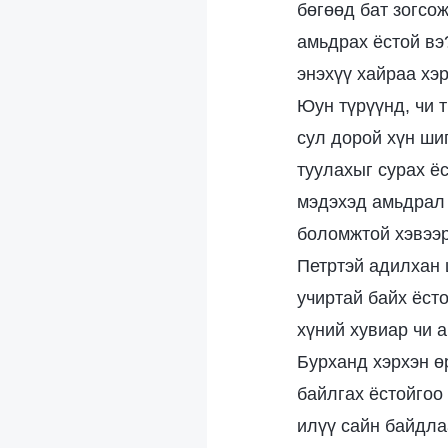
бөгөөд бат зогсо
амьдрах ёстой вэ
энэхүү хайраа хэ
Юун түрүүнд, чи 
сул дорой хүн шиг
туулахыг сурах ё
мэдэхэд амьдрал 
боломжтой хэвээр
Петртэй адилхан 
учиртай байх ёст
хүний хувиар чи 
Бурханд хэрхэн өр
байлгах ёстойгоо
илүү сайн байдла