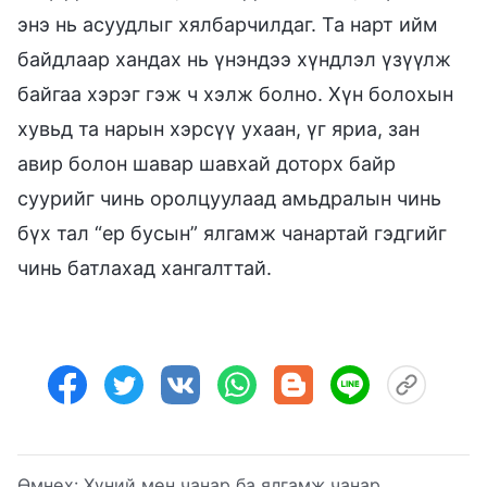
энэ нь асуудлыг хялбарчилдаг. Та нарт ийм
байдлаар хандах нь үнэндээ хүндлэл үзүүлж
байгаа хэрэг гэж ч хэлж болно. Хүн болохын
хувьд та нарын хэрсүү ухаан, үг яриа, зан
авир болон шавар шавхай доторх байр
суурийг чинь оролцуулаад амьдралын чинь
бүх тал “ер бусын” ялгамж чанартай гэдгийг
чинь батлахад хангалттай.
Өмнөх:
Хүний мөн чанар ба ялгамж чанар