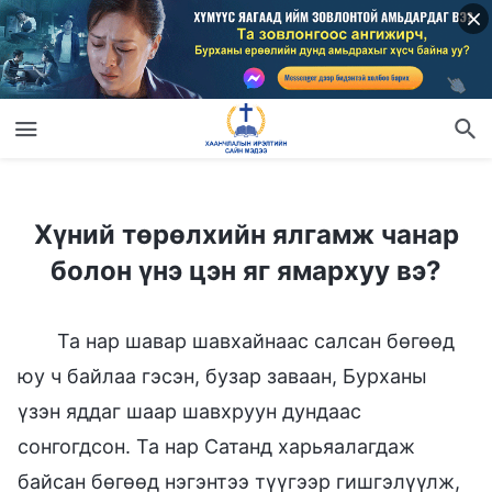
Хүний төрөлхийн ялгамж чанар болон үнэ цэн яг ямархуу вэ?
Хүний төрөлхийн ялгамж чанар
болон үнэ цэн яг ямархуу вэ?
Та нар шавар шавхайнаас салсан бөгөөд
юу ч байлаа гэсэн, бузар заваан, Бурханы
үзэн яддаг шаар шавхруун дундаас
сонгогдсон. Та нар Сатанд харьяалагдаж
байсан бөгөөд нэгэнтээ түүгээр гишгэлүүлж,