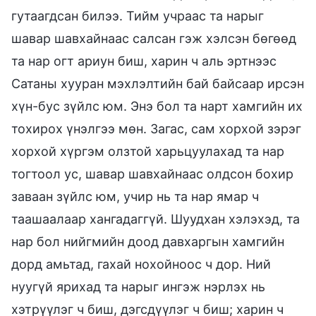
гутаагдсан билээ. Тийм учраас та нарыг
шавар шавхайнаас салсан гэж хэлсэн бөгөөд
та нар огт ариун биш, харин ч аль эртнээс
Сатаны хууран мэхлэлтийн бай байсаар ирсэн
хүн-бус зүйлс юм. Энэ бол та нарт хамгийн их
тохирох үнэлгээ мөн. Загас, сам хорхой зэрэг
хорхой хүргэм олзтой харьцуулахад та нар
тогтоол ус, шавар шавхайнаас олдсон бохир
заваан зүйлс юм, учир нь та нар ямар ч
таашаалаар хангадаггүй. Шуудхан хэлэхэд, та
нар бол нийгмийн доод давхаргын хамгийн
дорд амьтад, гахай нохойноос ч дор. Ний
нуугүй ярихад та нарыг ингэж нэрлэх нь
хэтрүүлэг ч биш, дэгсдүүлэг ч биш; харин ч