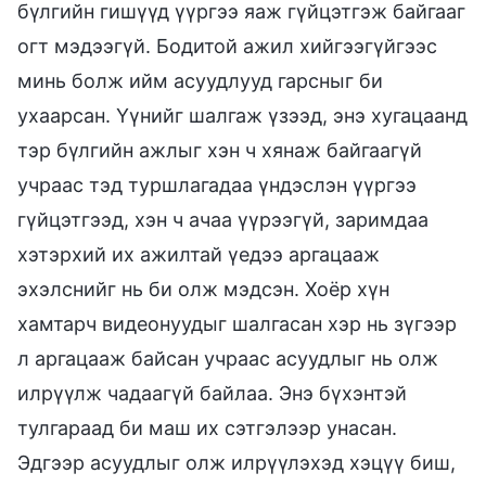
бүлгийн гишүүд үүргээ яаж гүйцэтгэж байгааг
огт мэдээгүй. Бодитой ажил хийгээгүйгээс
минь болж ийм асуудлууд гарсныг би
ухаарсан. Үүнийг шалгаж үзээд, энэ хугацаанд
тэр бүлгийн ажлыг хэн ч хянаж байгаагүй
учраас тэд туршлагадаа үндэслэн үүргээ
гүйцэтгээд, хэн ч ачаа үүрээгүй, заримдаа
хэтэрхий их ажилтай үедээ аргацааж
эхэлснийг нь би олж мэдсэн. Хоёр хүн
хамтарч видеонуудыг шалгасан хэр нь зүгээр
л аргацааж байсан учраас асуудлыг нь олж
илрүүлж чадаагүй байлаа. Энэ бүхэнтэй
тулгараад би маш их сэтгэлээр унасан.
Эдгээр асуудлыг олж илрүүлэхэд хэцүү биш,