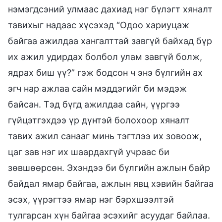
нэмэгдсэний улмаас дахиад нэг бүлэгт хяналт
тавихыг надаас хүсэхэд “Одоо хариуцаж
байгаа ажилдаа хангалттай завгүй байхад бүр
их ажил удирдах болбол улам завгүй болж,
ядрах биш үү?” гэж бодсон ч энэ бүлгийн ах
эгч нар ажлаа сайн мэддэгийг би мэдэж
байсан. Тэд бүгд ажилдаа сайн, үүргээ
гүйцэтгэхдээ үр дүнтэй болохоор хяналт
тавих ажил санааг минь тэгтлээ их зовоож,
цаг зав нэг их шаардахгүй учраас би
зөвшөөрсөн. Эхэндээ би бүлгийн ажлын байр
байдал ямар байгаа, ажлын явц хэвийн байгаа
эсэх, үүрэгтээ ямар нэг бэрхшээлтэй
тулгарсан хүн байгаа эсэхийг асуудаг байлаа.