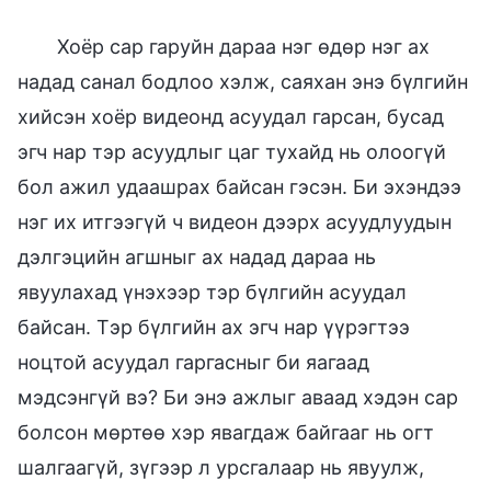
Хоёр сар гаруйн дараа нэг өдөр нэг ах
надад санал бодлоо хэлж, саяхан энэ бүлгийн
хийсэн хоёр видеонд асуудал гарсан, бусад
эгч нар тэр асуудлыг цаг тухайд нь олоогүй
бол ажил удаашрах байсан гэсэн. Би эхэндээ
нэг их итгээгүй ч видеон дээрх асуудлуудын
дэлгэцийн агшныг ах надад дараа нь
явуулахад үнэхээр тэр бүлгийн асуудал
байсан. Тэр бүлгийн ах эгч нар үүрэгтээ
ноцтой асуудал гаргасныг би яагаад
мэдсэнгүй вэ? Би энэ ажлыг аваад хэдэн сар
болсон мөртөө хэр явагдаж байгааг нь огт
шалгаагүй, зүгээр л урсгалаар нь явуулж,