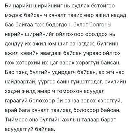
Би нарийн ширийнийг нь судлах ёстойгоо
мэдэж байсан ч хяналт тавих өөр ажил надад
бас байгаа гэж бодогдон, бүлэг болгоны
нарийн ширийнийг ойлгохоор оролдох нь
дэндүү их ажил юм шиг санагдаж, бүлгийн
ажил хэвийн явагдаж байсан учраас ойлгох
гэж хэтэрхий их цаг зарах хэрэггүй байсан.
Бас тэнд бүлгийн удирдагч байсан, ах эгч нар
найдвартай, үүргээ сайн гүйцэтгэдэг, сүүлийн
хэдэн жилд ямар ч томоохон асуудал
гараагүй болохоор би санаа зовох хэрэггүй,
арай бага хяналт тавихад болохоор байсан.
Тиймээс энэ бүлгийн ажлын талаар бараг
асуудаггүй байлаа.