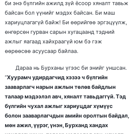
би энэ бүлгийн ажилд зүй ёсоор хяналт тавьж
байсан бол үүнийг мэдэх байсан. Би маш
хариуцлагагүй байж! Би өөрийгөө эргэцүүлж,
өнгөрсөн гурван сарын хугацаанд тэдний
ажлыг яагаад хайхраагүй юм бэ гэж
өөрөөсөө асуусаар байлаа.
Дараа нь Бурханы үгээс би энийг уншсан.
“
Хуурамч удирдагчид хэзээ ч бүлгийн
зааварлагч нарын ажлын төлөв байдлын
талаар мэдээлэл авч, хяналт тавьдаггүй. Тэд
бүлгийн чухал ажлыг хариуцдаг хүмүүс
болон зааварлагчдын амийн оролтын байдал,
мөн ажил, үүрэг, үнэн, Бурханд хандах