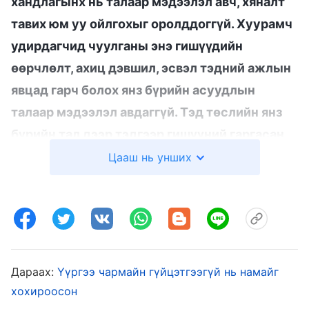
хандлагынх нь талаар мэдээлэл авч, хяналт
тавих юм уу ойлгохыг оролддоггүй. Хуурамч
удирдагчид чуулганы энэ гишүүдийн
өөрчлөлт, ахиц дэвшил, эсвэл тэдний ажлын
явцад гарч болох янз бүрийн асуудлын
талаар мэдээлэл авдаггүй. Тэд төслийн янз
бүрийн тал дээр тэдгээр гишүүний гаргасан
алдаа, гажуудал нь чуулганы ажил болон
Цааш нь унших
Бурханы сонгосон хүмүүст ямар нөлөө
үзүүлснийг ялангуяа мэддэггүй. Эдгээр
алдаа, гажуудлыг залруулсан эсэх талаар
хуурамч удирдагчид юу ч мэддэггүй. Хэрэв
эдгээр нөхцөл байдлын нарийн ширийнийг
Дараах:
Үүргээ чармайн гүйцэтгээгүй нь намайг
ойлгодоггүй бол асуудал гарч ирэхэд тэд
хохироосон