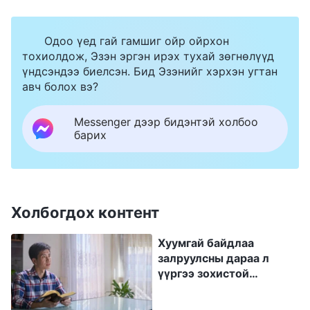
маш идэвхгүй байх болно. Хуурамч
удирдагчид эдгээр нарийн ширийн зүйлийг
Одоо үед гай гамшиг ойр ойрхон
огт анхаардаггүй. Тэд бүлгийн зааварлагчдыг
тохиолдож, Эзэн эргэн ирэх тухай зөгнөлүүд
зохицуулж, бүх ажлыг тэдэнд хариуцуулж
үндсэндээ биелсэн. Бид Эзэнийг хэрхэн угтан
авч болох вэ?
өгөөд л өөрсдийнх нь ажил дууссан гэж
үздэг. Ингээд ажил нь дууслаа, дараа
Messenger дээр бидэнтэй холбоо
дараагийн аливаа асуудал өөрт нь огт
барих
хамаагүй гэж итгэдэг. Хуурамч удирдагчид
бүлэг тус бүрийн зааварлагчийг зааварлаж,
удирдаж, хяналт тавьж чаддаггүй учраас, энэ
Холбогдох контент
талбар дээр хариуцлагаа биелүүлж
Хуумгай байдлаа
чаддаггүй учраас ажил нурдаг. Удирдагч,
залруулсны дараа л
ажилчны хувьд хайхрамжгүй байна гэдэг нь
үүргээ зохистой
биелүүлж чадна
энэ юм. Бурхан хүний дотоод сэтгэлийг