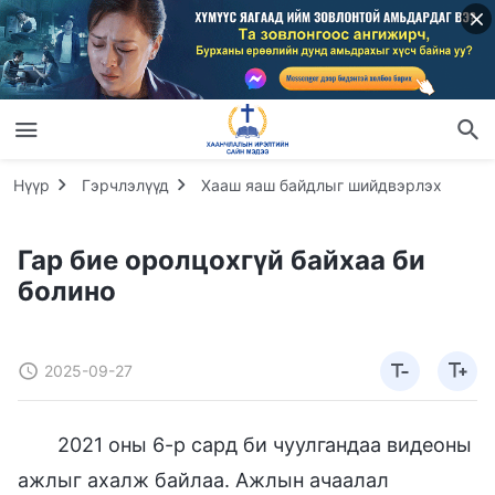
Нүүр
Гэрчлэлүүд
Хааш яаш байдлыг шийдвэрлэх
Гар бие оролцохгүй байхаа би
болино
2025-09-27
2021 оны 6-р сард би чуулгандаа видеоны
ажлыг ахалж байлаа. Ажлын ачаалал