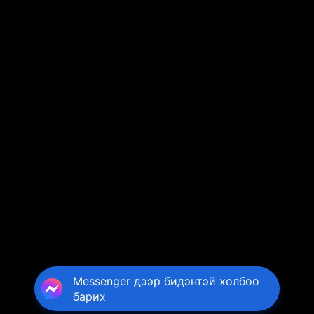
Messenger дээр бидэнтэй холбоо
барих