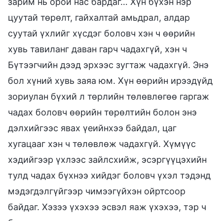
зарим нь орой нас бардаг… Хүн бүхэн нэр
цуутай төрөлт, гайхалтай амьдрал, алдар
суутай үхлийг хүсдэг боловч хэн ч өөрийн
хувь тавиланг даван гарч чадахгүй, хэн ч
Бүтээгчийн дээд эрхээс зугтаж чадахгүй. Энэ
бол хүний хувь заяа юм. Хүн өөрийн ирээдүйд
зориулан бүхий л төрлийн төлөвлөгөө гаргаж
чадах боловч өөрийн төрөлтийн болон энэ
дэлхийгээс явах үеийнхээ байдал, цаг
хугацааг хэн ч төлөвлөж чадахгүй. Хүмүүс
хэдийгээр үхлээс зайлсхийж, эсэргүүцэхийн
тулд чадах бүхнээ хийдэг боловч үхэл тэдэнд
мэдэгдэлгүйгээр чимээгүйхэн ойртсоор
байдаг. Хэзээ үхэхээ эсвэл яаж үхэхээ, тэр ч