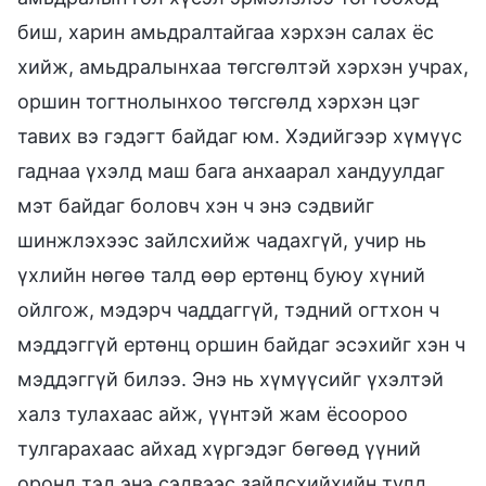
биш, харин амьдралтайгаа хэрхэн салах ёс
хийж, амьдралынхаа төгсгөлтэй хэрхэн учрах,
оршин тогтнолынхоо төгсгөлд хэрхэн цэг
тавих вэ гэдэгт байдаг юм. Хэдийгээр хүмүүс
гаднаа үхэлд маш бага анхаарал хандуулдаг
мэт байдаг боловч хэн ч энэ сэдвийг
шинжлэхээс зайлсхийж чадахгүй, учир нь
үхлийн нөгөө талд өөр ертөнц буюу хүний
ойлгож, мэдэрч чаддаггүй, тэдний огтхон ч
мэддэггүй ертөнц оршин байдаг эсэхийг хэн ч
мэддэггүй билээ. Энэ нь хүмүүсийг үхэлтэй
халз тулахаас айж, үүнтэй жам ёсоороо
тулгарахаас айхад хүргэдэг бөгөөд үүний
оронд тэд энэ сэдвээс зайлсхийхийн тулд