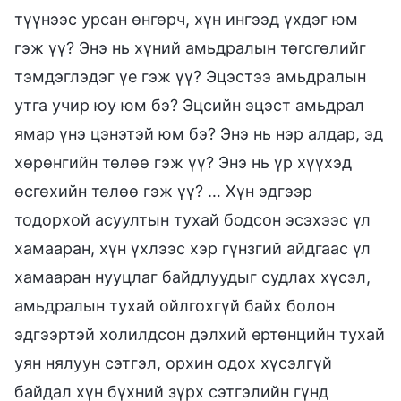
түүнээс урсан өнгөрч, хүн ингээд үхдэг юм
гэж үү? Энэ нь хүний амьдралын төгсгөлийг
тэмдэглэдэг үе гэж үү? Эцэстээ амьдралын
утга учир юу юм бэ? Эцсийн эцэст амьдрал
ямар үнэ цэнэтэй юм бэ? Энэ нь нэр алдар, эд
хөрөнгийн төлөө гэж үү? Энэ нь үр хүүхэд
өсгөхийн төлөө гэж үү? … Хүн эдгээр
тодорхой асуултын тухай бодсон эсэхээс үл
хамааран, хүн үхлээс хэр гүнзгий айдгаас үл
хамааран нууцлаг байдлуудыг судлах хүсэл,
амьдралын тухай ойлгохгүй байх болон
эдгээртэй холилдсон дэлхий ертөнцийн тухай
уян нялуун сэтгэл, орхин одох хүсэлгүй
байдал хүн бүхний зүрх сэтгэлийн гүнд