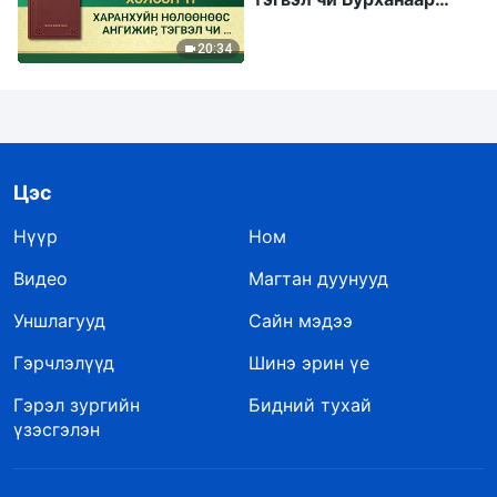
авхуулна"
20:34
Цэс
Нүүр
Ном
Видео
Магтан дуунууд
Уншлагууд
Сайн мэдээ
Гэрчлэлүүд
Шинэ эрин үе
Гэрэл зургийн
Бидний тухай
үзэсгэлэн