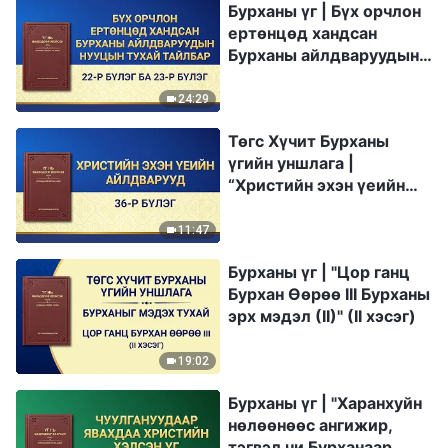
Бурханы үг | Бүх орчлон
ертөнцөд хандсан
Бурханы айлдваруудын
нууцын тухай тайлбар:
22-р бүлэг ба 23-р бүлэг
24:29
Төгс Хүчит Бурханы
үгийн уншлага |
“Христийн эхэн үеийн
айлдварууд: 36-р бүлэг”
11:47
Бурханы үг | "Цор ганц
Бурхан Өөрөө III Бурханы
эрх мэдэл (II)" (II хэсэг)
19:02
Бурханы үг | "Харанхуйн
нөлөөнөөс ангижир,
тэгвэл чи Бурханаар