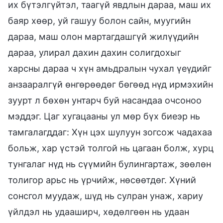
их бүтэлгүйтэл, таагүй явдлын дараа, маш их
баяр хөөр, уй гашуу болон сайн, муугийн
дараа, маш олон мартагдашгүй жилүүдийн
дараа, улирал дахин дахин солигдохыг
харсны дараа ч хүн амьдралын чухал үеүдийг
анзааралгүй өнгөрөөдөг бөгөөд нүд ирмэхийн
зуурт л бөхөн унтарч буй насандаа очсоноо
мэддэг. Цаг хугацааны ул мөр бүх биеэр нь
тамгалагддаг: Хүн цэх шулуун зогсож чадахаа
больж, хар үстэй толгой нь цагаан болж, хурц
тунгалаг нүд нь сүүмийн булингартаж, зөөлөн
толигор арьс нь үрчийж, нөсөөтдөг. Хүний
сонсгол муудаж, шүд нь сулран унаж, хариу
үйлдэл нь удааширч, хөдөлгөөн нь удаан