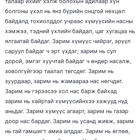
талаар ихийг хэлж болохын адилаар хүн
болгоны үхэл нь янз бүрийн онцгой нөхцөл
байдалд тохиолддог учраас хүмүүсийн насны
хэмжээ, тэдний үхлийн байдал, цаг хугацаа нь
ялгаатай байдаг. Зарим хүмүүс чийрэг, эрүүл
саруул байдаг ч эрт үхдэг; зарим нь сул
дорой, эмгэг хуучтай байдаг ч өндөр насалж,
зоволгүйгээр таалал төгсдөг. Зарим нь
зуурдаар, зарим нь жамаараа нас нөгчдөг.
Зарим нь гэрээсээ хол нас барж байхад
зарим нь хайртай хүмүүсийнхээ хажууд нүд
аньдаг. Зарим хүмүүс агаарт, зарим нь газар
доор нас бардаг. Зарим нь усанд живж, зарим
нь гай гамшигт амиа алддаг. Зарим нь өглөө,