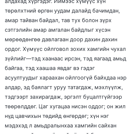
алдахад хүргэдэг. Иймээс хүмүүс хүн
төрөлхтний өргөн уудам далайд бачимдан,
амар тайван байдал, тав тух болон зүрх
сэтгэлийн амар амгалан байдлыг хүсэн
мөрөөдөнгөө давлагаан доор дахин дахин
ордог. Хүмүүс ойлговол зохих хамгийн чухал
зүйлийг—тэд хаанаас ирсэн, тэд яагаад амьд
байгаа, тэд хаашаа явдаг вэ гэдэг
асуултуудыг хараахан ойлгоогүй байхдаа нэр
алдар, эд баялагт уруу татагдаж, мэхлүүлж,
тэдгээрт захирагдаж, эргэлт буцалтгүйгээр
төөрөлддөг. Цаг хугацаа нисэн оддог; он жил
нүд цавчихын төдийд өнгөрдөг; хүн нэг
мэдэхэд л амьдралынхаа хамгийн сайхан