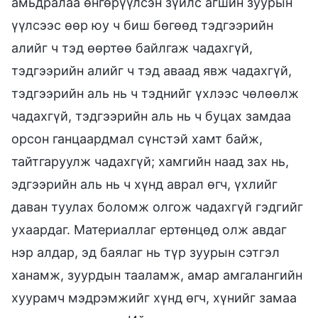
амьдралаа өнгөрүүлсэн зүйлс агшин зуурын
үүлсээс өөр юу ч биш бөгөөд тэдгээрийн
алийг ч тэд өөртөө байлгаж чадахгүй,
тэдгээрийн алийг ч тэд аваад явж чадахгүй,
тэдгээрийн аль нь ч тэднийг үхлээс чөлөөлж
чадахгүй, тэдгээрийн аль нь ч буцах замдаа
орсон ганцаардмал сүнстэй хамт байж,
тайтгаруулж чадахгүй; хамгийн наад зах нь,
эдгээрийн аль нь ч хүнд аврал өгч, үхлийг
даван туулах боломж олгож чадахгүй гэдгийг
ухаардаг. Материаллаг ертөнцөд олж авдаг
нэр алдар, эд баялаг нь түр зуурын сэтгэл
ханамж, зуурдын тааламж, амар амгалангийн
хуурамч мэдрэмжийг хүнд өгч, хүнийг замаа