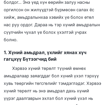
болдог… Энэ үед хүн өөрийн залуу насны
оргилсон он жилүүдтэй бүрмөсөн салах ёс
хийж, амьдралынхаа хэвийх үе болох өтөл
нас руу ордог. Дараа нь тэр хүний амьдралын
сүүлчийн чухал үе болох үхэлтэй учрах
болно.
1. Хүний амьдрал, үхлийг хянах хүч
гагцхүү Бүтээгчид бий
Хэрвээ хүний төрөлт түүний өмнөх
амьдралаар заяагддаг бол хүний үхэл тэрхүү
хувь төөргийн төгсгөлийг тэмдэглэдэг. Хэрвээ
хүний төрөлт нь энэ амьдрал дахь хүний
үүрэг даалгаврын эхлэл бол хүний үхэл нь