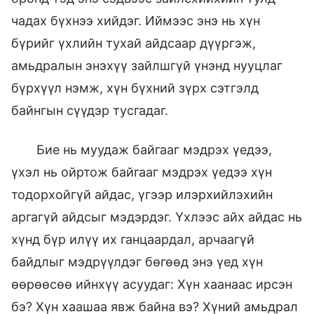
чадах бүхнээ хийдэг. Иймээс энэ нь хүн
бүрийг үхлийн тухай айдсаар дүүргэж,
амьдралын энэхүү зайлшгүй үнэнд нууцлаг
бүрхүүл нэмж, хүн бүхний зүрх сэтгэлд
байнгын сүүдэр тусгадаг.
Бие нь муудаж байгааг мэдрэх үедээ,
үхэл нь ойртож байгааг мэдрэх үедээ хүн
тодорхойгүй айдас, үгээр илэрхийлэхийн
аргагүй айдсыг мэдэрдэг. Үхлээс айх айдас нь
хүнд бүр илүү их ганцаардал, арчаагүй
байдлыг мэдрүүлдэг бөгөөд энэ үед хүн
өөрөөсөө ийнхүү асуудаг: Хүн хаанаас ирсэн
бэ? Хүн хаашаа явж байна вэ? Хүний амьдрал