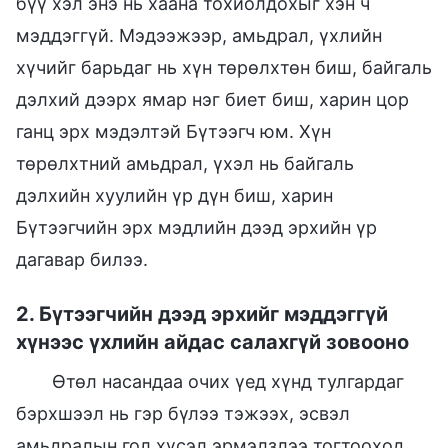
бүү хэл энэ нь хаана тохиолдохыг хэн ч
мэддэггүй. Мэдээжээр, амьдрал, үхлийн
хүчийг барьдаг нь хүн төрөлхтөн биш, байгаль
дэлхий дээрх ямар нэг биет биш, харин цор
ганц эрх мэдэлтэй Бүтээгч юм. Хүн
төрөлхтний амьдрал, үхэл нь байгаль
дэлхийн хуулийн үр дүн биш, харин
Бүтээгчийн эрх мэдлийн дээд эрхийн үр
дагавар билээ.
2. Бүтээгчийн дээд эрхийг мэддэггүй
хүнээс үхлийн айдас салахгүй зовооно
Өтөл насандаа очих үед хүнд тулгардаг
бэрхшээл нь гэр бүлээ тэжээх, эсвэл
амьдралын гол хүсэл эрмэлзлээ тогтооход