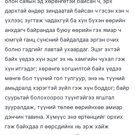
олон саяын эд хөрөнгөтэй байсан ч, эрх
дархтай өндөр зиндаатай байсан ч гэсэн хэн ч
үхлээс зугтаж чадахгүй ба хүн бүхэн өөрийн
анхдагч байрандаа буюу өөрийн гэх ямар ч
юмгүй ганц сүнсний байдалдаа эргэн очих
болно гэдгийг лавтай ухаардаг. Эцэг эхтэй
байх үедээ хүн эцэг эх нь хамгийн чухал гэж
хүн итгэдэг; хөрөнгө хогшилтой байх үедээ
мөнгө бол түүний гол тулгуур, энэ нь түүний
амьдралд хэрэгтэй зүйл гэж хүн боддог; байр
суурьтай болохоороо түүнтэйгээ ягштал
зууралдаж, түүний төлөө өөрийнхөө амиар
дэнчин тавина. Хүмүүс энэ ертөнцийг орхих
гэж байхдаа л өөрсдийнх нь эрж хайж