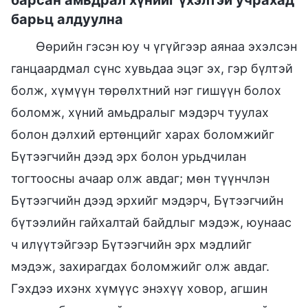
барьц алдуулна
Өөрийн гэсэн юу ч үгүйгээр аянаа эхэлсэн
ганцаардмал сүнс хувьдаа эцэг эх, гэр бүлтэй
болж, хүмүүн төрөлхтний нэг гишүүн болох
боломж, хүний амьдралыг мэдэрч туулах
болон дэлхий ертөнцийг харах боломжийг
Бүтээгчийн дээд эрх болон урьдчилан
тогтоосны ачаар олж авдаг; мөн түүнчлэн
Бүтээгчийн дээд эрхийг мэдэрч, Бүтээгчийн
бүтээлийн гайхалтай байдлыг мэдэж, юунаас
ч илүүтэйгээр Бүтээгчийн эрх мэдлийг
мэдэж, захирагдах боломжийг олж авдаг.
Гэхдээ ихэнх хүмүүс энэхүү ховор, агшин