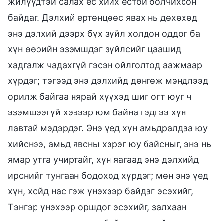
жилүүдтэй салах ёс хийх ёстой болчихсон
байдаг. Дэлхий ертөнцөөс явах нь дөхөхөд
энэ дэлхий дээрх бүх зүйл холдон оддог ба
хүн өөрийн эзэмшдэг зүйлсийг цаашид
хадгалж чадахгүй гэсэн ойлголтод аажмаар
хүрдэг; тэгээд энэ дэлхийд дөнгөж мэндлээд
орилж байгаа нярай хүүхэд шиг огт юуг ч
эзэмшээгүй хэвээр юм байна гэдгээ хүн
лавтай мэдэрдэг. Энэ үед хүн амьдралдаа юу
хийснээ, амьд явсны хэрэг юу байсныг, энэ нь
ямар утга учиртайг, хүн яагаад энэ дэлхийд
ирснийг тунгаан бодоход хүрдэг; мөн энэ үед
хүн, хойд нас гэж үнэхээр байдаг эсэхийг,
Тэнгэр үнэхээр оршдог эсэхийг, залхаан