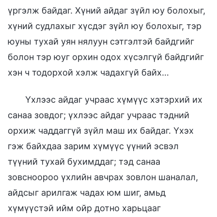
үргэлж байдаг. Хүний айдаг зүйл юу болохыг,
хүний судлахыг хүсдэг зүйл юу болохыг, тэр
юуны тухай уян нялуун сэтгэлтэй байдгийг
болон тэр юуг орхин одох хүсэлгүй байдгийг
хэн ч тодорхой хэлж чадахгүй байх…
Үхлээс айдаг учраас хүмүүс хэтэрхий их
санаа зовдог; үхлээс айдаг учраас тэдний
орхиж чаддаггүй зүйл маш их байдаг. Үхэх
гэж байхдаа зарим хүмүүс үүний эсвэл
түүний тухай бухимддаг; тэд санаа
зовсноороо үхлийн авчрах зовлон шаналал,
айдсыг арилгаж чадах юм шиг, амьд
хүмүүстэй ийм ойр дотно харьцааг