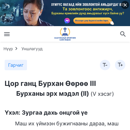
Нүүр
Уншлагууд
Гарчиг
Цор ганц Бурхан Өөрөө III
Бурханы эрх мэдэл (II)
(V хэсэг)
Үхэл: Зургаа дахь онцгой үе
Маш их үймээн бужигнааны дараа, маш