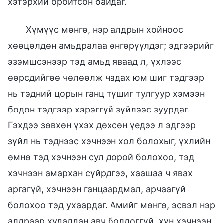
хэтэрхий оройтсон байдаг.
Хүмүүс мөнгө, нэр алдрын хойноос
хөөцөлдөн амьдралаа өнгөрүүлдэг; эдгээрийг
эзэмшсэнээр тэд амьд яваад л, үхлээс
өөрсдийгөө чөлөөлж чадах юм шиг тэдгээр
нь тэдний цорын ганц түшиг тулгуур хэмээн
бодон тэдгээр хэрэггүй зүйлээс зуурдаг.
Гэхдээ зөвхөн үхэх дөхсөн үедээ л эдгээр
зүйл нь тэднээс хэчнээн хол болохыг, үхлийн
өмнө тэд хэчнээн сул дорой болохоо, тэд
хэчнээн амархан сүйрдгээ, хаашаа ч явах
аргагүй, хэчнээн ганцаардмал, арчаагүй
болохоо тэд ухаардаг. Амийг мөнгө, эсвэл нэр
алдраар худалдан авч болдоггүй, хүн хэчнээн