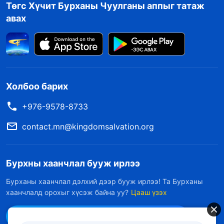
Төгс Хүчит Бурханы Чуулганы аппыг татаж
авах
Холбоо барих
+976-9578-8733
contact.mn@kingdomsalvation.org
Бурхны хаанчлал бууж ирлээ
Бурханы хаанчлал дэлхий дээр бууж ирлээ! Та Бурханы
хаанчлалд орохыг хүсэж байна уу?
Цааш үзэх
Messenger дээр бидэнтэй холбоо барих