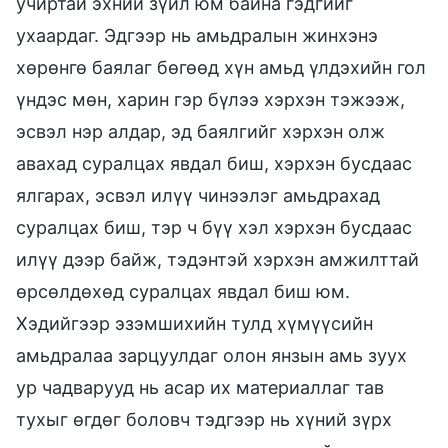
учиртай эхний зүйл юм байна гэдгийг
ухаардаг. Эдгээр нь амьдралын жинхэнэ
хөрөнгө баялаг бөгөөд хүн амьд үлдэхийн гол
үндэс мөн, харин гэр бүлээ хэрхэн тэжээж,
эсвэл нэр алдар, эд баялгийг хэрхэн олж
авахад суралцах явдал биш, хэрхэн бусдаас
ялгарах, эсвэл илүү чинээлэг амьдрахад
суралцах биш, тэр ч бүү хэл хэрхэн бусдаас
илүү дээр байж, тэдэнтэй хэрхэн амжилттай
өрсөлдөхөд суралцах явдал биш юм.
Хэдийгээр эзэмшихийн тулд хүмүүсийн
амьдралаа зарцуулдаг олон янзын амь зуух
ур чадварууд нь асар их материаллаг тав
тухыг өгдөг боловч тэдгээр нь хүний зүрх