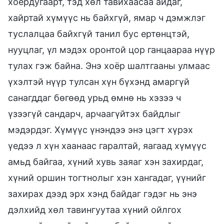
хоёрдугаарт, тэд хөл тавихаасаа айдаг,
хайртай хүмүүс нь байхгүй, ямар ч дэмжлэг
туслалцаа байхгүй танил бус ертөнцтэй,
нууцлаг, үл мэдэх оронтой цор ганцаараа нүүр
тулах гэж байна. Энэ хоёр шалтгааны улмаас
үхэлтэй нүүр тулсан хүн бүхэнд амаргүй
санагддаг бөгөөд урьд өмнө нь хэзээ ч
үзээгүй сандарч, арчаагүйтэх байдлыг
мэдэрдэг. Хүмүүс үнэндээ энэ цэгт хүрэх
үедээ л хүн хаанаас гаралтай, яагаад хүмүүс
амьд байгаа, хүний хувь заяаг хэн захирдаг,
хүний оршин тогтнолыг хэн хангадаг, үүнийг
захирах дээд эрх хэнд байдаг гэдэг нь энэ
дэлхийд хөл тавингуутаа хүний ойлгох