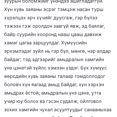
зуурын боломжийг үнэндээ ашигладаггүй.
Хүн хувь заяаны эсрэг тэмцэж насан турш
хүрэлцэх эрч хүчийг дуусгаж, гэр бүлээ
тэжээх гэж оролдон завгүй явж, эд баялаг,
байр суурийн хооронд нааш цааш давхиж
хамаг цагаа зарцуулдаг. Хүмүүсийн
эрхэмлэдэг зүйл нь гэр бүл, мөнгө, нэр алдар
байдаг; тэд эдгээрийг амьдралын хамгийн
үнэ цэнэтэй зүйлс хэмээн үздэг. Бүх хүмүүс
өөрсдийн хувь заяаны талаар гомдоллодог
боловч хүн яагаад амьд байдаг, хүн хэрхэн
амьдрах ёстой, амьдралын үнэ цэнэ, утга
учир юу болох вэ гэсэн судалж, ойлговол
зохих хамгийн чухал асуултуудыг санааныхаа