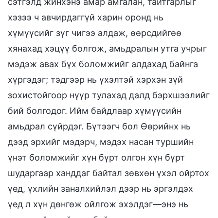
сэтгэлд жинхэнэ амар амгалан, тайтгарлыг
хэзээ ч авчирдаггүй харин оронд нь
хүмүүсийг зүг чигээ алдаж, өөрсдийгөө
хянахад хэцүү болгож, амьдралын утга учрыг
мэдэж авах бүх боломжийг алдахад байнга
хүргэдэг; тэдгээр нь үхэлтэй хэрхэн зүй
зохистойгоор нүүр тулахад далд бэрхшээлийг
бий болгодог. Ийм байдлаар хүмүүсийн
амьдрал сүйрдэг. Бүтээгч бол Өөрийнх нь
дээд эрхийг мэдэрч, мэдэх насан туршийн
үнэт боломжийг хүн бүрт олгон хүн бүрт
шударгаар ханддаг байтал зөвхөн үхэл ойртох
үед, үхлийн заналхийлэл дээр нь эргэлдэх
үед л хүн дөнгөж ойлгож эхэлдэг—энэ нь