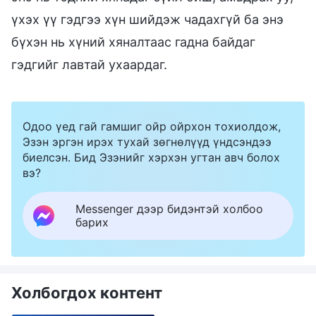
үхэх үү гэдгээ хүн шийдэж чадахгүй ба энэ
бүхэн нь хүний хяналтаас гадна байдаг
гэдгийг лавтай ухаардаг.
Одоо үед гай гамшиг ойр ойрхон тохиолдож,
Эзэн эргэн ирэх тухай зөгнөлүүд үндсэндээ
биелсэн. Бид Эзэнийг хэрхэн угтан авч болох
вэ?
Messenger дээр бидэнтэй холбоо
барих
Холбогдох контент