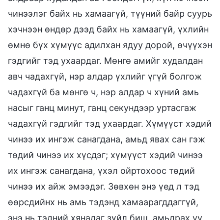
чинээлэг байх нь хамаагүй, түүний байр суурь
хэчнээн өндөр дээд байх нь хамаагүй, үхлийн
өмнө бүх хүмүүс адилхан ядуу дорой, өчүүхэн
гэдгийг тэд ухаардаг. Мөнгө амийг худалдан
авч чадахгүй, нэр алдар үхлийг үгүй болгож
чадахгүй ба мөнгө ч, нэр алдар ч хүний амь
насыг ганц минут, ганц секундээр уртасгаж
чадахгүй гэдгийг тэд ухаардаг. Хүмүүст хэдий
чинээ их ингэж санагдана, амьд явах сан гэж
төдий чинээ их хүсдэг; хүмүүст хэдий чинээ
их ингэж санагдана, үхэл ойртохоос төдий
чинээ их айж эмээдэг. Зөвхөн энэ үед л тэд
өөрсдийнх нь амь тэдэнд хамаарагддаггүй,
энэ нь тэдний хянадаг зүйл биш, амьдрах уу,