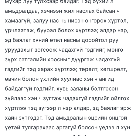
мухар луу түлхсээр байдаг. Тэд бүхий л
амьдралдаа, хэчнээн жил наслах байсан ч
хамаагүй, залуу нас нь нисэн өнгөрөх хүртэл,
үрчлээтэж, буурал болох хүртлээ; алдар нэр,
эд баялаг хүний өтөл насны доройтол руу
уруудахыг зогсоож чадахгүй гэдгийг, мөнгө
зүрх сэтгэлийн хоосныг дүүргэж чадахгүй
гэдгийг тэд харах хүртлээ; төрөлт, хөгшрөлт,
өвчин болон үхлийн хуулиас хэн ч ангид
байдаггүй гэдгийг, хувь заяаны бэлтгэсэн
зүйлээс хэн ч зугтаж чадахгүй гэдгийг ойлгох
хүртлээ тэд зүгээр л нэр алдар, эд баялаг эрж
хайн зүтгэдэг. Тэд амьдралын эцсийн онцгой
үетэй тулгарахаас аргагүй болсон үедээ л хүн