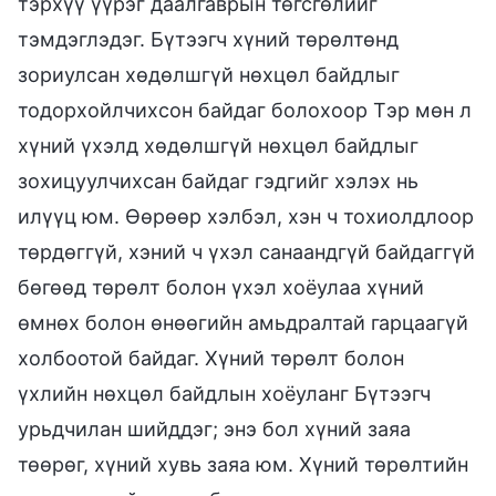
тэрхүү үүрэг даалгаврын төгсгөлийг
тэмдэглэдэг. Бүтээгч хүний төрөлтөнд
зориулсан хөдөлшгүй нөхцөл байдлыг
тодорхойлчихсон байдаг болохоор Тэр мөн л
хүний үхэлд хөдөлшгүй нөхцөл байдлыг
зохицуулчихсан байдаг гэдгийг хэлэх нь
илүүц юм. Өөрөөр хэлбэл, хэн ч тохиолдлоор
төрдөггүй, хэний ч үхэл санаандгүй байдаггүй
бөгөөд төрөлт болон үхэл хоёулаа хүний
өмнөх болон өнөөгийн амьдралтай гарцаагүй
холбоотой байдаг. Хүний төрөлт болон
үхлийн нөхцөл байдлын хоёуланг Бүтээгч
урьдчилан шийддэг; энэ бол хүний заяа
төөрөг, хүний хувь заяа юм. Хүний төрөлтийн