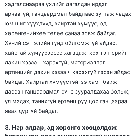
хадгалснаараа үхлийг дагалдан ирдэг
арчаагүй, ганцаардмал байдлаас зугтаж чадах
юм шиг хүүхдүүд, хайртай хүмүүс, эд
хөрөнгөнийхөө төлөө санаа зовж байдаг.
Хүний сэтгэлийн гүнд ойлгомжгүй айдас,
хайртай хүмүүсээсээ хагацаж, хөх тэнгэрийг
дахин хэзээ ч харахгүй, материаллаг
ертөнцийг дахин хэзээ ч харахгүй гэсэн айдас
байдаг. Хайртай хүмүүстэйгээ хамт байж
дассан ганцаардмал сүнс зууралдахаа больж,
үл мэдэх, танихгүй ертөнц рүү цор ганцаараа
явах дургүй байдаг.
3. Нэр алдар, эд хөрөнгө хөөцөлдөж
барсан амьдрал хүнийг үхэлтэй учрахад