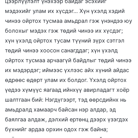
цээрлүүлэлт үнэхээр байдаг эсэхийг
мэдэхийг улам их хүсдэг… Хүн үхэлд хэдий
чинээ ойртох тусмаа амьдрал гэж үнэндээ юу
болохыг мэдэх гэж төдий чинээ их хүсдэг;
хүн үхэлд ойртох тусам түүний зүрх сэтгэл
төдий чинээ хоосон санагддаг; хүн үхэлд
ойртох тусмаа арчаагүй байдлыг төдий чинээ
их мэдэрдэг; иймээс үхлээс айх хүний айдас
өдрөөс өдөрт улам их болдог. Үхэлд ойртох
үедээ хүмүүс яагаад ийнхүү авирладагт хоёр
шалтгаан бий: Нэгдүгээрт, тэд өөрсдийнх нь
амьдралд хамаарч байсан нэр алдар, эд
баялгаа алдаж, дэлхий ертөнц дээрх үзэгдэх
бүхнийг ардаа орхин одох гэж байна;