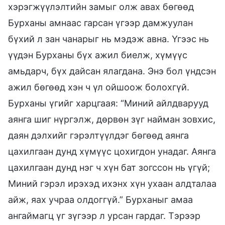
хэрэгжүүлэлтийн замыг олж авах бөгөөд
Бурханы амнаас гарсан үгээр дамжуулан
бүхий л зан чанарыг нь мэдэж авна. Үгээс нь
үүдэн Бурханы бүх ажил биелж, хүмүүс
амьдарч, бүх дайсан ялагдана. Энэ бол үндсэн
ажил бөгөөд хэн ч үл ойшоож болохгүй.
Бурханы үгийг харцгаая: “Миний айлдварууд
аянга шиг нүргэлж, дөрвөн зүг найман зовхис,
даян дэлхийг гэрэлтүүлдэг бөгөөд аянга
цахилгаан дунд хүмүүс цохигдон унадаг. Аянга
цахилгаан дунд нэг ч хүн бат зогссон нь үгүй;
Миний гэрэл ирэхэд ихэнх хүн ухаан алдталаа
айж, яах учраа олдоггүй.” Бурханыг амаа
ангаймагц үг зүгээр л урсан гардаг. Тэрээр