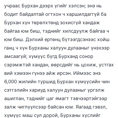
учраас Бурхан дээрх үгийг хэлсэн; энэ нь
бодит байдалтай огтхон ч харшилдаггүй ба
Бурхан хүн төрөлхтөнд зохисгүй хандаж
байгаа юм биш, тэднийг хилсдүүлж байгаа ч
юм биш. Дэлхий ертөнц бүтээгдсэнээс хойш
ганц ч хүн Бурханы халуун дулааныг үнэхээр
амсаагүй; хүмүүс бүгд Бурханд сонор
сэрэмжтэй хандан, өөрсдийг нь цохиж, устгах
вий хэмээн гүнээ айж ирсэн. Иймээс энэ
6,000 жилийн туршид Бурхан хүмүүсийн чин
сэтгэлийн хариуд халуун дулааныг үргэлж
ашиглан, тэднийг цаг ямагт тэвчээртэйгээр
залж чиглүүлсээр байсан юм. Яагаад гэвэл,
хүмүүс маш сул дорой, Бурханы хүслийг