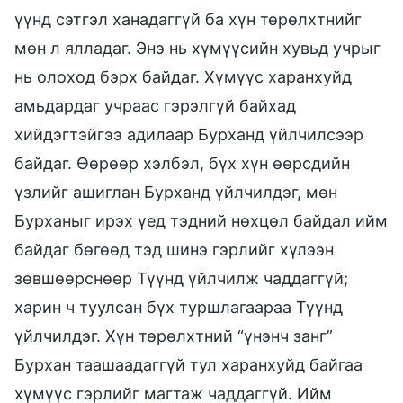
үүнд сэтгэл ханадаггүй ба хүн төрөлхтнийг
мөн л ялладаг. Энэ нь хүмүүсийн хувьд учрыг
нь олоход бэрх байдаг. Хүмүүс харанхуйд
амьдардаг учраас гэрэлгүй байхад
хийдэгтэйгээ адилаар Бурханд үйлчилсээр
байдаг. Өөрөөр хэлбэл, бүх хүн өөрсдийн
үзлийг ашиглан Бурханд үйлчилдэг, мөн
Бурханыг ирэх үед тэдний нөхцөл байдал ийм
байдаг бөгөөд тэд шинэ гэрлийг хүлээн
зөвшөөрснөөр Түүнд үйлчилж чаддаггүй;
харин ч туулсан бүх туршлагаараа Түүнд
үйлчилдэг. Хүн төрөлхтний “үнэнч занг”
Бурхан таашаадаггүй тул харанхуйд байгаа
хүмүүс гэрлийг магтаж чаддаггүй. Ийм