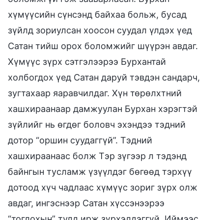
хүмүүсийн сүнсэнд байхаа больж, бусад
зүйлд зориулсан хоосон суудал үлдэх үед
Сатан тийш орох боломжийг шүүрэн авдаг.
Хүмүүс зүрх сэтгэлээрээ Бурхантай
холбогдох үед Сатан даруй тэвдэн сандарч,
зугтахаар яаравчилдаг. Хүн төрөлхтний
хашхираанаар дамжуулан Бурхан хэрэгтэй
зүйлийг нь өгдөг боловч эхэндээ тэдний
дотор “оршин суудаггүй”. Тэдний
хашхираанаас болж Тэр зүгээр л тэдэнд
байнгын тусламж үзүүлдэг бөгөөд тэрхүү
дотоод хүч чадлаас хүмүүс зориг зүрх олж
авдаг, ингэснээр Сатан хүссэнээрээ
“тоглохын” тулд ирж зүрхэлдэггүй. Иймээс,