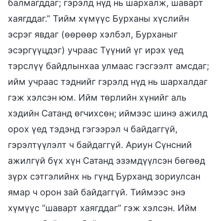
балмагддаг; гэрэлд нүд нь шархалж, шаварт
хаягддаг.” Тийм хүмүүс Бурханы хүслийн
эсрэг явдаг (өөрөөр хэлбэл, Бурханыг
эсэргүүцдэг) учраас Түүний үг ирэх үед
тэрслүү байдлынхаа улмаас гэсгээлт амсдаг;
ийм учраас тэднийг гэрэлд нүд нь шархалдаг
гэж хэлсэн юм. Ийм төрлийн хүнийг аль
хэдийн Сатанд өгчихсөн; иймээс шинэ ажилд
орох үед тэдэнд гэгээрэл ч байдаггүй,
гэрэлтүүлэлт ч байдаггүй. Ариун Сүнсний
ажилгүй бүх хүн Сатанд эзэмдүүлсэн бөгөөд
зүрх сэтгэлийнх нь гүнд Бурханд зориулсан
ямар ч орон зай байдаггүй. Тиймээс энэ
хүмүүс “шаварт хаягддаг” гэж хэлсэн. Ийм