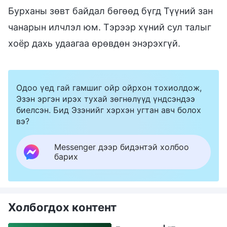
Бурханы зөвт байдал бөгөөд бүгд Түүний зан
чанарын илчлэл юм. Тэрээр хүний сул талыг
хоёр дахь удаагаа өрөвдөн энэрэхгүй.
Одоо үед гай гамшиг ойр ойрхон тохиолдож,
Эзэн эргэн ирэх тухай зөгнөлүүд үндсэндээ
биелсэн. Бид Эзэнийг хэрхэн угтан авч болох
вэ?
Messenger дээр бидэнтэй холбоо
барих
Холбогдох контент