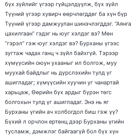
бүх зүйлийг үгээр гүйцэлдүүлж, бүх зүйл
Түүний үгээр хувирч өөрчлөгддөг ба хүн бүр
Түүний үгээр дамжуулан шинэчлэгддэг. “Аянга
цахилгаан” гэдэг нь юуг хэлдэг вэ? Мөн
“гэрэл” гэж юуг хэлдэг вэ? Бурханы үгээс
зугтаж чадах ганц ч зүйл байхгүй. Тэрээр
хүмүүсийн оюун ухааныг ил болгож, муу
муухай байдлыг нь дүрслэхийн тулд үг
ашигладаг; хүмүүсийн хуучин уг чанартай
харьцаж, Өөрийн бүх ардыг бүрэн төгс
болгохын тулд үг ашигладаг. Энэ нь яг
Бурханы үгийн ач холбогдол биш гэж үү?
Бүхий л орчлон ертөнц дээр Бурханы үгийн
тусламж, дэмжлэг байгаагүй бол бүх хүн