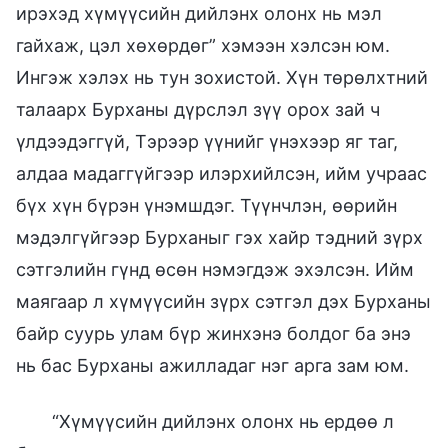
ирэхэд хүмүүсийн дийлэнх олонх нь мэл
гайхаж, цэл хөхөрдөг” хэмээн хэлсэн юм.
Ингэж хэлэх нь тун зохистой. Хүн төрөлхтний
талаарх Бурханы дүрслэл зүү орох зай ч
үлдээдэггүй, Тэрээр үүнийг үнэхээр яг таг,
алдаа мадаггүйгээр илэрхийлсэн, ийм учраас
бүх хүн бүрэн үнэмшдэг. Түүнчлэн, өөрийн
мэдэлгүйгээр Бурханыг гэх хайр тэдний зүрх
сэтгэлийн гүнд өсөн нэмэгдэж эхэлсэн. Ийм
маягаар л хүмүүсийн зүрх сэтгэл дэх Бурханы
байр суурь улам бүр жинхэнэ болдог ба энэ
нь бас Бурханы ажилладаг нэг арга зам юм.
“Хүмүүсийн дийлэнх олонх нь ердөө л