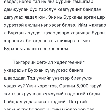
явдал; нөгөө тал нь янз бүрийн гамшгаар
дамжуулан бүх тэрслүү хөвгүүдийг байлдан
дагуулах явдал юм. Энэ нь Бурханы өргөн цар
хүрээтэй ажлын нэг хэсэг билээ. Ийм маягаар
л Бурханы хүсдэг газар дээрх хаанчлал бүрэн
хэрэгжих бөгөөд энэ нь шижир алт мэт
Бурханы ажлын нэг хэсэг юм.
Тэнгэрийн хөгжил хөдөлгөөнийг
ухаарахыг Бурхан хүмүүсээс байнга
шаарддаг. Тэд үүнийг үнэхээр биелүүлж
чадах уу? Үнэн хэрэгтээ, Сатаны 5,900 гаруй
жил завхруулсан хүмүүсийн одоогийн бодит
байдалд үндэслэвэл тэднийг Петртэй
харьцуулж болохгүй; тийм болохоор тэд