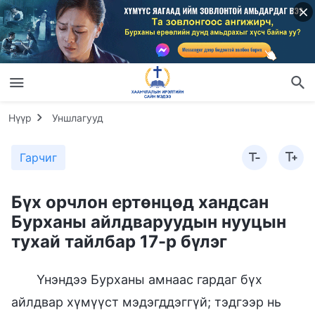
Нүүр
Уншлагууд
Гарчиг
Бүх орчлон ертөнцөд хандсан
Бурханы айлдваруудын нууцын
тухай тайлбар 17-р бүлэг
Үнэндээ Бурханы амнаас гардаг бүх
айлдвар хүмүүст мэдэгддэггүй; тэдгээр нь