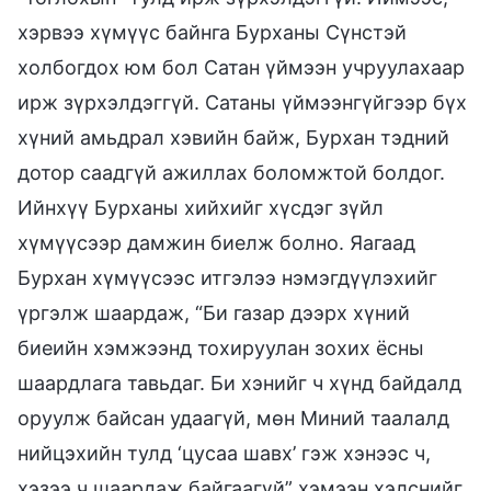
хэрвээ хүмүүс байнга Бурханы Сүнстэй
холбогдох юм бол Сатан үймээн учруулахаар
ирж зүрхэлдэггүй. Сатаны үймээнгүйгээр бүх
хүний амьдрал хэвийн байж, Бурхан тэдний
дотор саадгүй ажиллах боломжтой болдог.
Ийнхүү Бурханы хийхийг хүсдэг зүйл
хүмүүсээр дамжин биелж болно. Яагаад
Бурхан хүмүүсээс итгэлээ нэмэгдүүлэхийг
үргэлж шаардаж, “Би газар дээрх хүний
биеийн хэмжээнд тохируулан зохих ёсны
шаардлага тавьдаг. Би хэнийг ч хүнд байдалд
оруулж байсан удаагүй, мөн Миний таалалд
нийцэхийн тулд ‘цусаа шавх’ гэж хэнээс ч,
хэзээ ч шаардаж байгаагүй” хэмээн хэлснийг