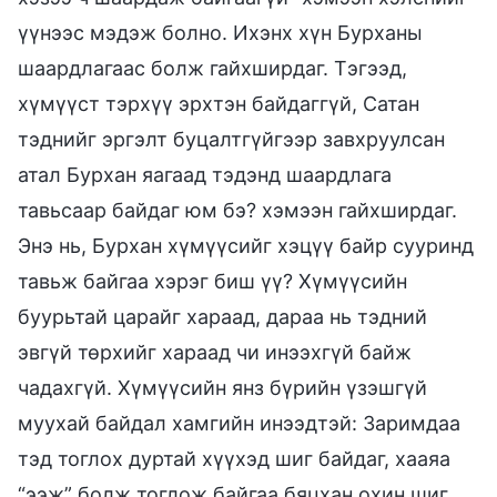
үүнээс мэдэж болно. Ихэнх хүн Бурханы
шаардлагаас болж гайхширдаг. Тэгээд,
хүмүүст тэрхүү эрхтэн байдаггүй, Сатан
тэднийг эргэлт буцалтгүйгээр завхруулсан
атал Бурхан яагаад тэдэнд шаардлага
тавьсаар байдаг юм бэ? хэмээн гайхширдаг.
Энэ нь, Бурхан хүмүүсийг хэцүү байр сууринд
тавьж байгаа хэрэг биш үү? Хүмүүсийн
буурьтай царайг хараад, дараа нь тэдний
эвгүй төрхийг хараад чи инээхгүй байж
чадахгүй. Хүмүүсийн янз бүрийн үзэшгүй
муухай байдал хамгийн инээдтэй: Заримдаа
тэд тоглох дуртай хүүхэд шиг байдаг, хааяа
“ээж” болж тоглож байгаа бяцхан охин шиг