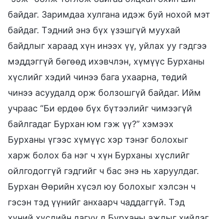
байдаг. Заримдаа хулгана идэж буй нохой мэт
байдаг. Тэдний энэ бүх үзэшгүй муухай
байдлыг хараад хүн инээх үү, уйлах уу гэдгээ
мэддэггүй бөгөөд ихэвчлэн, хүмүүс Бурханы
хүслийг хэдий чинээ бага ухаарна, төдий
чинээ асуудалд орж болзошгүй байдаг. Ийм
учраас “Би ердөө бүх бүтээлийг чимээгүй
байлгадаг Бурхан юм гэж үү?” хэмээх
Бурханы үгээс хүмүүс хэр тэнэг болохыг
харж болох ба нэг ч хүн Бурханы хүслийг
ойлгодоггүй гэдгийг ч бас энэ нь харуулдаг.
Бурхан Өөрийн хүсэл юу болохыг хэлсэн ч
гэсэн тэд үүнийг анхаарч чаддаггүй. Тэд
хүний хүслийн дагуу л Бурханы ажлыг хийдэг.