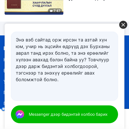
Хаанчлалын сүлд
дуулал"
7:47
Энэ вэб сайтад орж ирсэн та азтай хүн
юм, учир нь эцсийн өдрүүд дэх Бурханы
Цэс
аврал танд ирэх болно, та энэ ерѳѳлийг
Нүүр
Ном
хүлээн авахад бэлэн байна уу? Товчлуур
дээр дарж бидэнтэй холбогдоорой,
Видео
Магтан дуунууд
тэгснээр та энэхүү ерѳѳлийг авах
боломжтой болно.
Уншлагууд
Сайн мэдээ
Гэрчлэлүүд
Шинэ эрин үе
Гэрэл зургийн
Бидний тухай
үзэсгэлэн
Бүх орчлон ертөнцөд хандсан Бурханы айлдваруудын нууцын тухай тайлбар 17-р бүлэг
Messenger дээр бидэнтэй холбоо барих
00:20
26:27