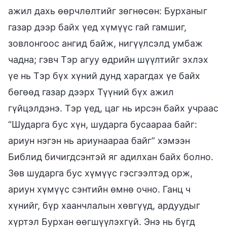
ажил дахь өөрчлөлтийг зөгнөсөн: Бурханыг
газар дээр байх үед хүмүүс гай гамшиг,
зовлонгоос ангид байж, нигүүлсэлд умбаж
чадна; гэвч Тэр агуу өдрийн шүүлтийг эхлэх
үе нь Тэр бүх хүний дунд харагдах үе байх
бөгөөд газар дээрх Түүний бүх ажил
гүйцэлдэнэ. Тэр үед, цаг нь ирсэн байх учраас
“Шударга бус хүн, шударга бусаараа байг:
ариун нэгэн нь ариунаараа байг” хэмээн
Библид бичигдсэнтэй яг адилхан байх болно.
Зөв шударга бус хүмүүс гэсгээлтэд орж,
ариун хүмүүс сэнтийн өмнө очно. Ганц ч
хүнийг, бүр хаанчлалын хөвгүүд, ардуудыг
хүртэл Бурхан өөгшүүлэхгүй. Энэ нь бүгд