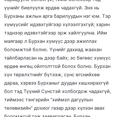
үүнийг биелүүлж ердөө чадахгүй. Энэ нь
Бурханы ажлын арга барилуудын нэг юм. Тэр
хүмүүсийг идэвхгүйгээр хүлээлгэхгүй; харин
тэднээр идэвхтэйгээр эрж хайлгуулна. Ийм
маягаар л Бурхан хүмүүс дээр ажиллах
боломжтой болно. Үүнийг дахиад жаахан
тайлбарласан нь дээр байх; эс бөгөөс хүмүүс
ердөө өнгөц ойлголттой болох болно. Бурхан
хүн төрөлхтнийг бүтээж, сүнс өгснийхөө
дараа, хэрвээ Бурханыг дуудан хашхирахгүй
бол тэд Түүний Сүнстэй холбогдож чадахгүй,
тиймээс тэнгэрийн “хиймэл дагуулын
телевизийн” дохиог газар дээр хүлээн авах
боломжгүй гэж зааварласан. Бурхан