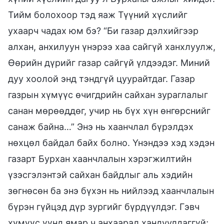
Тийм болохоор тэд яаж Түүний хүслийг
ухаарч чадах юм бэ? “Би газар дэлхийгээр
алхан, анхилуун үнэрээ хаа сайгүй ханхлуулж,
Өөрийн дүрийг газар сайгүй үлдээдэг. Миний
дуу хоолой энд тэндгүй цуурайтдаг. Газар
газрын хүмүүс өчигдрийн сайхан зураглалыг
санан мөрөөддөг, учир нь бүх хүн өнгөрснийг
санаж байна…” Энэ нь хаанчлал бүрэлдэх
нөхцөл байдал байх болно. Үнэндээ хэд хэдэн
газарт Бурхан хаанчлалын хэрэгжилтийн
үзэсгэлэнтэй сайхан байдлыг аль хэдийн
зөгнөсөн ба энэ бүхэн нь нийлээд хаанчлалын
бүрэн гүйцэд дүр зургийг бүрдүүлдэг. Гэвч
хүмүүс үүнд ямар ч анхаарал хандуулдаггүй;