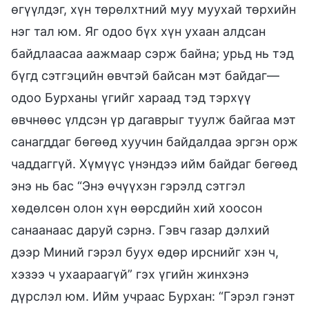
өгүүлдэг, хүн төрөлхтний муу муухай төрхийн
нэг тал юм. Яг одоо бүх хүн ухаан алдсан
байдлаасаа аажмаар сэрж байна; урьд нь тэд
бүгд сэтгэцийн өвчтэй байсан мэт байдаг—
одоо Бурханы үгийг хараад тэд тэрхүү
өвчнөөс үлдсэн үр дагаврыг туулж байгаа мэт
санагддаг бөгөөд хуучин байдалдаа эргэн орж
чаддаггүй. Хүмүүс үнэндээ ийм байдаг бөгөөд
энэ нь бас “Энэ өчүүхэн гэрэлд сэтгэл
хөдөлсөн олон хүн өөрсдийн хий хоосон
санаанаас даруй сэрнэ. Гэвч газар дэлхий
дээр Миний гэрэл буух өдөр ирснийг хэн ч,
хэзээ ч ухаараагүй” гэх үгийн жинхэнэ
дүрслэл юм. Ийм учраас Бурхан: “Гэрэл гэнэт