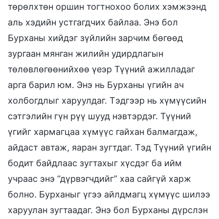
төрөлхтөн оршин тогтнохоо болих хэмжээнд
аль хэдийн устгагдчих байлаа. Энэ бол
Бурханы хийдэг зүйлийн зарчим бөгөөд
зургаан мянган жилийн удирдлагын
төлөвлөгөөнийхөө үеэр Түүний ажилладаг
арга барил юм. Энэ нь Бурханы үгийн ач
холбогдлыг харуулдаг. Тэдгээр нь хүмүүсийн
сэтгэлийн гүн рүү шууд нэвтэрдэг. Түүний
үгийг хармагцаа хүмүүс гайхан балмагдаж,
айдаст автаж, яаран зугтдаг. Тэд Түүний үгийн
бодит байдлаас зугтахыг хүсдэг ба ийм
учраас энэ “дүрвэгчдийг” хаа сайгүй харж
болно. Бурханыг үгээ айлдмагц хүмүүс шилээ
харуулан зугтаадаг. Энэ бол Бурханы дүрслэн