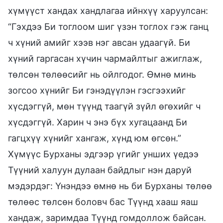
хүмүүст хандах хандлагаа ийнхүү харуулсан:
“Гэхдээ Би тоглоом шиг үзэн тоглох гэж ганц
ч хүний амийг хээв нэг авсан удаагүй. Би
хүний гаргасан хүчин чармайлтыг ажиглаж,
төлсөн төлөөсийг нь ойлгодог. Өмнө минь
зогсоо хүнийг Би гэнэдүүлэн гэсгээхийг
хүсдэггүй, мөн түүнд таагүй зүйл өгөхийг ч
хүсдэггүй. Харин ч энэ бүх хугацаанд Би
гагцхүү хүнийг хангаж, хүнд юм өгсөн.”
Хүмүүс Бурханы эдгээр үгийг унших үедээ
Түүний халуун дулаан байдлыг нэн даруй
мэдэрдэг: Үнэндээ өмнө нь би Бурханы төлөө
төлөөс төлсөн боловч бас Түүнд хааш яаш
хандаж, заримдаа Түүнд гомдоллож байсан.