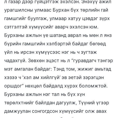
л газар дээр гүйцэтгэж эхэлсэн. Энэхүү ажил
урагшилсны улмаас Бурхан бүх төрлийн гай
гамшгийг буулгаж, улмаар хатуу цэвдэг зүрх
сэтгэлтэй хүмүүсийг аварч эхэлсэн юм.
Бурханы ажлын үе шатанд аврал нь мөн л янз
бүрийн гамшгийн хэлбэртэй байдаг бөгөөд
үйл нь ирсэн хүмүүсээс нэг нь ч зугтаж
чадахгүй. Зөвхөн эцэст нь л “гуравдагч тэнгэр
мэт амгалан байдаг: Тэнд том, жижиг амьтад
хэзээ ч ‘хэл ам хийлгүй’ эв эетэй зэрэгцэн
оршдог” нөхцөл байдалд хүрэх боломжтой.
Бурханы ажлын нэг тал нь бүх хүн
төрөлхтнийг байлдан дагуулж, Түүний үгээр
дамжуулан сонгогдсон хүмүүсийг олж авах