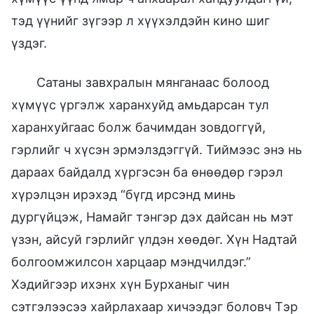
тэд үүнийг зүгээр л хүүхэлдэйн кино шиг
үздэг.
Сатаны завхралын мянганаас болоод
хүмүүс үргэлж харанхуйд амьдарсан тул
харанхуйгаас болж бачимдан зовдоггүй,
гэрлийг ч хүсэн эрмэлздэггүй. Тиймээс энэ нь
дараах байдалд хүргэсэн ба өнөөдөр гэрэл
хүрэлцэн ирэхэд “бүгд ирсэнд минь
дургүйцэж, Намайг тэнгэр дэх дайсан нь мэт
үзэн, айсуй гэрлийг үлдэн хөөдөг. Хүн Надтай
болгоомжилсон харцаар мэндчилдэг.”
Хэдийгээр ихэнх хүн Бурханыг чин
сэтгэлээсээ хайрлахаар хичээдэг боловч Тэр