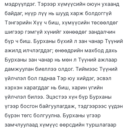
мэдрүүлдэг. Тэрээр хүмүүсийн оюун ухаанд
байдаг, нүүр лүү нь шууд харж болдоггүй
Тэнгэрийн Хүү ч биш, хүмүүсийн төсөөлдөг
шигээр гэмгүй хүнийг хөнөөдөг зандалчин
бүр ч биш. Бурханы бүхий л зан чанар Түүний
ажилд илчлэгддэг; өнөөдрийн махбод дахь
Бурханы зан чанар нь мөн л Түүний ажлаар
дамжуулан биеллээ олдог. Тиймээс Түүний
үйлчлэл бол гаднаа Тэр юу хийдэг, эсвэл
хэрхэн харагддаг нь биш, харин үгийн
үйлчлэл билээ. Эцэстээ хүн бүр Бурханы
үгээр босгон байгуулагдаж, тэдгээрээс үүдэн
бүрэн төгс болгуулна. Бурханы үгээр
замчлуулаад хүмүүс өөрсдийн туршлагаар