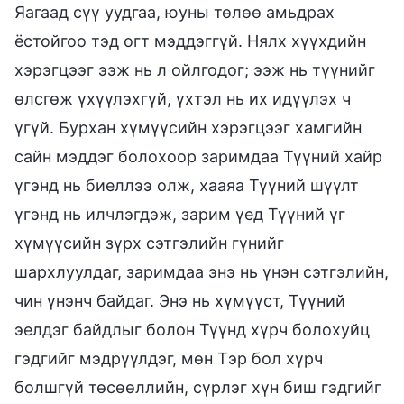
Яагаад сүү уудгаа, юуны төлөө амьдрах
ёстойгоо тэд огт мэддэггүй. Нялх хүүхдийн
хэрэгцээг ээж нь л ойлгодог; ээж нь түүнийг
өлсгөж үхүүлэхгүй, үхтэл нь их идүүлэх ч
үгүй. Бурхан хүмүүсийн хэрэгцээг хамгийн
сайн мэддэг болохоор заримдаа Түүний хайр
үгэнд нь биеллээ олж, хааяа Түүний шүүлт
үгэнд нь илчлэгдэж, зарим үед Түүний үг
хүмүүсийн зүрх сэтгэлийн гүнийг
шархлуулдаг, заримдаа энэ нь үнэн сэтгэлийн,
чин үнэнч байдаг. Энэ нь хүмүүст, Түүний
эелдэг байдлыг болон Түүнд хүрч болохуйц
гэдгийг мэдрүүлдэг, мөн Тэр бол хүрч
болшгүй төсөөллийн, сүрлэг хүн биш гэдгийг