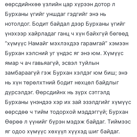
өөрсдийнхөө үзлийн цар хүрээн дотор л
Бурханы үгийг уншдаг гэдгийг энэ нь
нотолдог. Бодит байдал дээр Бурханы үгийг
үнэхээр хайрладаг ганц ч хүн байхгүй бөгөөд
“хүмүүс Намайг мэхлэхдээ гарамгай” хэмээн
Бурхан хэлсний уг үндэс яг энэ юм. Хүмүүс
ямар ч ач гавьяагүй, эсвэл туйлын
замбараагүй гэж Бурхан хэлдэг юм биш; энэ
нь хүн төрөлхтний бодит нөхцөл байдлыг
дүрсэлдэг. Өөрсдийнх нь зүрх сэтгэлд
Бурханы үнэндээ хэр их зай эзэлдгийг хүмүүс
өөрсдөө ч тийм тодорхой мэддэггүй; Бурхан
Өөрөө л үүнийг бүрэн мэдэж байдаг. Тиймээс
яг одоо хүмүүс хөхүүл хүүхэд шиг байдаг.