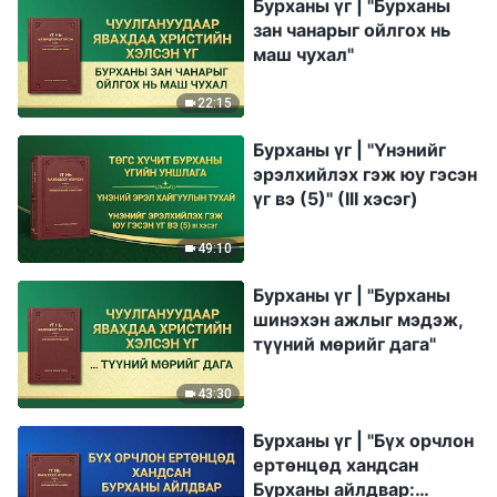
Бурханы үг | "Бурханы
зан чанарыг ойлгох нь
маш чухал"
22:15
Бурханы үг | "Үнэнийг
эрэлхийлэх гэж юу гэсэн
үг вэ (5)" (III хэсэг)
49:10
Бурханы үг | "Бурханы
шинэхэн ажлыг мэдэж,
түүний мөрийг дага"
43:30
Бурханы үг | "Бүх орчлон
ертөнцөд хандсан
Бурханы айлдвар: