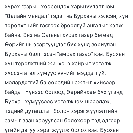
хүрэх газрын хоорондох харьцуулалт юм.
“Далайн мандал” гэдэг нь Бурханы хэлсэн, хүн
төрөлхтнийг гэсгээх ёроолгүй ангалыг хэлж
байна. Энэ нь Сатаны хүрэх газар бөгөөд
Өөрийг нь эсэргүүцдэг бүх хүнд зориулан
Бурханы бэлтгэсэн “амрах газар” юм. Бурхан
хүн төрөлхтний жинхэнэ хайрыг үргэлж
хүссэн атал хүмүүс үүнийг мэддэггүй,
мэдэрдэггүй ба өөрсдийн ажлыг хийсээр
байдаг. Үүнээс болоод Өөрийнхөө бүх үгэнд
Бурхан хүмүүсээс үргэлж юм шаардаж,
тэдний дутагдлыг болон хэрэгжүүлэлтийн
замыг заан харуулсан болохоор тэд эдгээр
үгийн дагуу хэрэгжүүлж болох юм. Бурхан