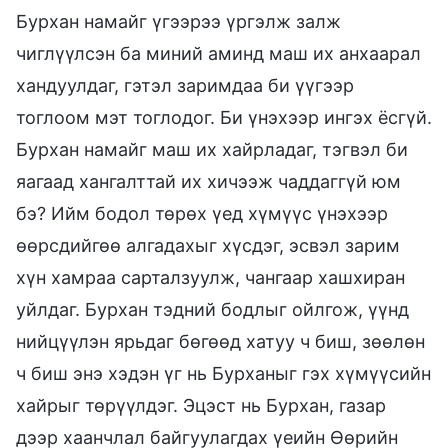
Бурхан намайг үгээрээ үргэлж залж
чиглүүлсэн ба миний аминд маш их анхаарал
хандуулдаг, гэтэл заримдаа би үүгээр
тоглоом мэт тоглодог. Би үнэхээр ингэх ёсгүй.
Бурхан намайг маш их хайрладаг, тэгвэл би
яагаад хангалттай их хичээж чаддаггүй юм
бэ? Ийм бодол төрөх үед хүмүүс үнэхээр
өөрсдийгөө алгадахыг хүсдэг, эсвэл зарим
хүн хамраа сарталзуулж, чангаар хашхиран
уйлдаг. Бурхан тэдний бодлыг ойлгож, үүнд
нийцүүлэн ярьдаг бөгөөд хатуу ч биш, зөөлөн
ч биш энэ хэдэн үг нь Бурханыг гэх хүмүүсийн
хайрыг төрүүлдэг. Эцэст нь Бурхан, газар
дээр хаанчлал байгуулагдах үеийн Өөрийн