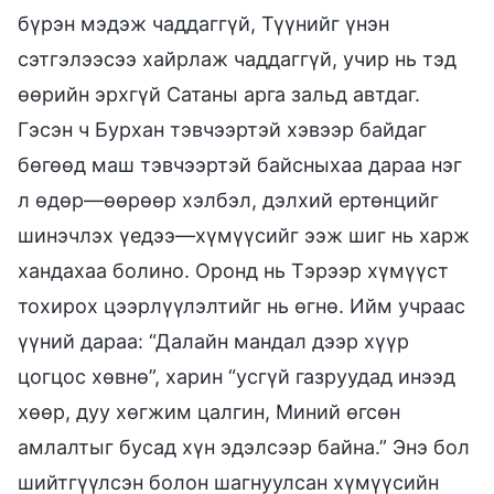
бүрэн мэдэж чаддаггүй, Түүнийг үнэн
сэтгэлээсээ хайрлаж чаддаггүй, учир нь тэд
өөрийн эрхгүй Сатаны арга зальд автдаг.
Гэсэн ч Бурхан тэвчээртэй хэвээр байдаг
бөгөөд маш тэвчээртэй байсныхаа дараа нэг
л өдөр—өөрөөр хэлбэл, дэлхий ертөнцийг
шинэчлэх үедээ—хүмүүсийг ээж шиг нь харж
хандахаа болино. Оронд нь Тэрээр хүмүүст
тохирох цээрлүүлэлтийг нь өгнө. Ийм учраас
үүний дараа: “Далайн мандал дээр хүүр
цогцос хөвнө”, харин “усгүй газруудад инээд
хөөр, дуу хөгжим цалгин, Миний өгсөн
амлалтыг бусад хүн эдэлсээр байна.” Энэ бол
шийтгүүлсэн болон шагнуулсан хүмүүсийн