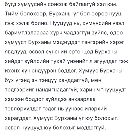
бүгд хүмүүсийн сонсож байгаагүй хэл юм.
Тийм болохоор, Бурханы үг бол өөрөө нууц
гэж хэлж болно. Нууцууд нь, хүмүүсийн үзэл
баримтлалаараа хүрч чаддаггүй зүйлс, одоо
хүмүүст Бурханы мэдэгддэг тэнгэрийн хэрэг
явдлууд, эсвэл сүнсний ертөнцөд Бурханы
хийдэг зүйлсийн тухай үнэнийг л агуулдаг гэж
ихэнх хүн эндүүрэн боддог. Хүмүүс Бурханы
бүх үгэнд эн тэнцүү ханддаггүй, мөн
тэдгээрийг нандигнадаггүй; харин ч “нууцууд”
хэмээн боддог зүйлдээ анхаарлаа
төвлөрүүлдэг гэдэг нь үүнээс илэрхий
харагддаг. Хүмүүс Бурханы үг юу болохыг,
эсвэл нууцууд юу болохыг мэддэггүй;