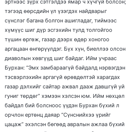
эртнээс зүрх сэтгэлдээ ямар ч хүчгүй болсон;
тэгээд өөрсдийн үл үзэгдэх найдварыг
сүнслэг багана болгон ашигладаг, тиймээс
хүмүүс шиг дүр эсгэхийн тулд толгойгоо
түшин өргөж, газар дээрх өдөр хоногоо
аргацаан өнгөрүүлдэг. Бүх хүн, биеллээ олсон
диаволын хөвгүүд шиг байдаг. Ийм учраас
Бурхан: “Эмх замбараагүй байдалд нэрвэгдэн
тэсвэрлэхийн аргагүй өрөвдөлтэй харагдах
газар дэлхийг сайтар ажвал дааж давшгүй уй
гуниг төрдөг” хэмээн хэлсэн юм. Ийм нөхцөл
байдал бий болсноос үүдэн Бурхан бүхий л
орчлон ертөнц даяар “Сүнснийхээ үрийг
цацаж” эхэлсэн бөгөөд авралын ажлаа бүхий