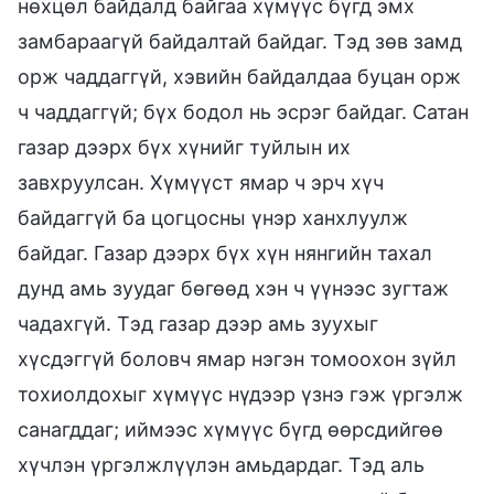
нөхцөл байдалд байгаа хүмүүс бүгд эмх
замбараагүй байдалтай байдаг. Тэд зөв замд
орж чаддаггүй, хэвийн байдалдаа буцан орж
ч чаддаггүй; бүх бодол нь эсрэг байдаг. Сатан
газар дээрх бүх хүнийг туйлын их
завхруулсан. Хүмүүст ямар ч эрч хүч
байдаггүй ба цогцосны үнэр ханхлуулж
байдаг. Газар дээрх бүх хүн нянгийн тахал
дунд амь зуудаг бөгөөд хэн ч үүнээс зугтаж
чадахгүй. Тэд газар дээр амь зуухыг
хүсдэггүй боловч ямар нэгэн томоохон зүйл
тохиолдохыг хүмүүс нүдээр үзнэ гэж үргэлж
санагддаг; иймээс хүмүүс бүгд өөрсдийгөө
хүчлэн үргэлжлүүлэн амьдардаг. Тэд аль