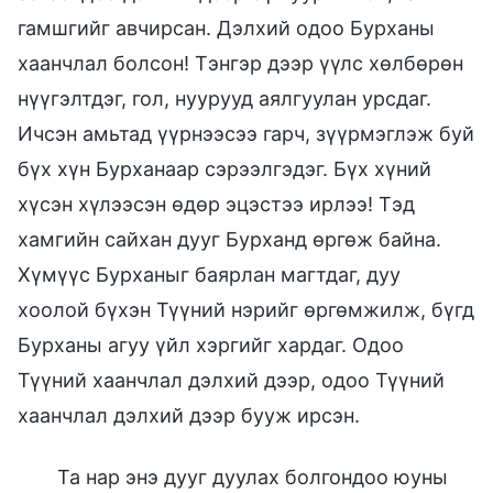
гамшгийг авчирсан. Дэлхий одоо Бурханы
хаанчлал болсон! Тэнгэр дээр үүлс хөлбөрөн
нүүгэлтдэг, гол, нуурууд аялгуулан урсдаг.
Ичсэн амьтад үүрнээсээ гарч, зүүрмэглэж буй
бүх хүн Бурханаар сэрээлгэдэг. Бүх хүний
хүсэн хүлээсэн өдөр эцэстээ ирлээ! Тэд
хамгийн сайхан дууг Бурханд өргөж байна.
Хүмүүс Бурханыг баярлан магтдаг, дуу
хоолой бүхэн Түүний нэрийг өргөмжилж, бүгд
Бурханы агуу үйл хэргийг хардаг. Одоо
Түүний хаанчлал дэлхий дээр, одоо Түүний
хаанчлал дэлхий дээр бууж ирсэн.
Та нар энэ дууг дуулах болгондоо юуны