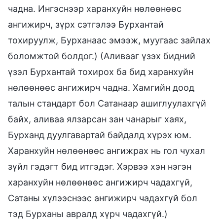
чадна. Ингэснээр харанхуйн нөлөөнөөс
ангижирч, зүрх сэтгэлээ Бурхантай
тохируулж, Бурханаас эмээж, муугаас зайлах
боломжтой болдог.) (Аливааг үзэх бидний
үзэл Бурхантай тохирох ба бид харанхуйн
нөлөөнөөс ангижирч чадна. Хамгийн доод
талын стандарт бол Сатанаар ашиглуулахгүй
байх, аливаа ялзарсан зан чанарыг хаях,
Бурханд дуулгавартай байдалд хүрэх юм.
Харанхуйн нөлөөнөөс ангижрах нь гол чухал
зүйл гэдэгт бид итгэдэг. Хэрвээ хэн нэгэн
харанхуйн нөлөөнөөс ангижирч чадахгүй,
Сатаны хүлээснээс ангижирч чадахгүй бол
тэд Бурханы авралд хүрч чадахгүй.)