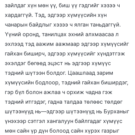
зайлдаг хүн мөн үү, биш үү гэдгийг хэзээ ч
хардаггүй. Тэд, эдгээр хүмүүсийн хүн
чанарын байдлыг хэзээ ч ялган таньдаггүй.
Үүний оронд, танилцах эхний алхмаасаа л
эхлээд тэд аажим аажмаар эдгээр хүмүүсийг
гайхан биширч, эдгээр хүмүүсийг хүндэтгэж
эхэлдэг бөгөөд эцэст нь эдгээр хүмүүс
тэдний шүтээн болдог. Цаашлаад зарим
хүмүүсийн бодлоор, тэдний гайхан биширдэг,
гэр бүл болон ажлаа ч орхиж чадна гэж
тэдний итгэдэг, гадна талдаа төлөөс төлдөг
шүтээнүүд нь—эдгээр шүтээнүүд нь Бурханыг
үнэхээр сэтгэл хангалуун байлгадаг хүмүүс
мөн сайн үр дүн болоод сайн хүрэх газрыг