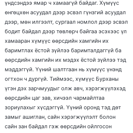
үндсэндээ ямар ч хамаагүй байдаг. Хүмүүс
өнгөцхөн асуудал дээр эсвэл гүнзгий асуудал
дээр, мөн илгээлт, сургаал номлол дээр эсвэл
бодит байдал дээр төвлөрч байгаа эсэхээс үл
хамааран хүмүүс өөрсдийн хамгийн их
баримтлах ёстой зүйлээ баримталдаггүй ба
өөрсдийн хамгийн их мэдэх ёстой зүйлээ тэд
мэддэггүй. Үүний шалтгаан нь хүмүүс үнэнд
огтхон ч дургүй. Тиймээс, хүмүүс Бурханы
үгэн дэх зарчмуудыг олж авч, хэрэгжүүлэхэд
өөрсдийн цаг зав, хичээл чармайлтаа
зориулахыг хүсдэггүй. Үүний оронд тэд дөт
замыг ашиглан, сайн хэрэгжүүлэлт болон
сайн зан байдал гэж өөрсдийн ойлгосон