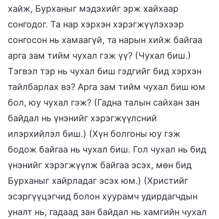
хайж, Бурханыг мэдэхийг эрж хайхаар
сонгодог. Та нар хэрхэн хэрэгжүүлэхээр
сонгосон нь хамаагүй, та нарын хийж байгаа
арга зам тийм чухал гэж үү? (Чухал биш.)
Тэгвэл тэр нь чухал биш гэдгийг бид хэрхэн
тайлбарлах вэ? Арга зам тийм чухал биш юм
бол, юу чухал гэж? (Гадна талын сайхан зан
байдал нь үнэнийг хэрэгжүүлсний
илэрхийлэл биш.) (Хүн болгоны юу гэж
бодож байгаа нь чухал биш. Гол чухал нь бид
үнэнийг хэрэгжүүлж байгаа эсэх, мөн бид
Бурханыг хайрладаг эсэх юм.) (Христийг
эсэргүүцэгчид болон хуурамч удирдагчдын
уналт нь, гадаад зан байдал нь хамгийн чухал