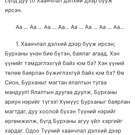
сүлд дуу (I) Хаанчлал дэлхий дээр бууж
ирсэн.
Аа … Аа … Аа … Аа… Аа … Аа … Аа … Аа…
1. Хаанчлал дэлхий дээр бууж ирсэн;
Бурханы үнэн бие бүтэн, баялаг агаад. Хэн
үүнийг тэмдэглэхгүй байх юм бэ? Хэн үүний
төлөө баярлан бүжиглэхгүй байх юм бэ? Өө
Сион, Бурханыг магтан ялалтын тугаа
мандуул! Ялалтын дуугаа дуулж, Бурханы
ариун нэрийг түгээ! Хүмүүс Бурханыг баярлан
магтдаг, дуу хоолой бүхэн Түүний нэрийг
өргөмжилж, бүгд Бурханы агуу үйл хэргийг
хардаг. Одоо Түүний хаанчлал дэлхий дээр