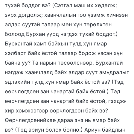
тухай боддог вэ? (Сэтгэл маш их хөдөлж;
зүрх догдолж; хаанчлалын гоо үзэмж хичнээн
алдар суутай талаар мөн хүн төрөлхтөн
болоод Бурхан үүрд нэгдэх тухай боддог.)
Бурхантай хамт байхын тулд хүн ямар
хэлбэрт байх ёстой талаар бодож үзсэн хүн
байна уу? Та нарын төсөөлснөөр, Бурхантай
нэгдэж хаанчлалд байх алдар суут амьдралыг
эдлэхийн тулд хүн ямар байх ёстой вэ? (Тэд
өөрчлөгдсөн зан чанартай байх ёстой.) Тэд
өөрчлөгдсөн зан чанартай байх ёстой, гэхдээ
хир хэмжээгээр өөрчлөгдсөн байх вэ?
Өөрчлөгдсөнийхөө дараа энэ нь ямар байх
вэ? (Тэд ариун болох болно.) Ариун байдлын