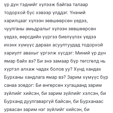
үр дүн тэднийг хүлээж байгаа талаар
тодорхой бус хэвээр үлддэг. Үнэний
харилцааг хүлээн зөвшөөрсөн үедээ,
чуулганы амьдралыг хүлээн зөвшөөрсөн
үедээ, өөрсдийн үүргээ биелүүлэх үедээ
ихэнх хүмүүс дараах асуултуудад тодорхой
хариулт авахыг үргэлж хүсдэг: Миний үр дүн
ямар байх вэ? Би энэ замаар бүр төгсгөлд нь
хүртэл алхаж чадах болов уу? Хүнд хандах
Бурханы хандлага ямар вэ? Зарим хүмүүс бүр
санаа зовдог: Би өнгөрсөн хугацаанд зарим
зүйлийг хийсэн, би зарим зүйлийг хэлсэн, би
Бурханд дуулгаваргүй байсан, би Бурханаас
урвасан зарим нэг зүйлийг хийсэн, би