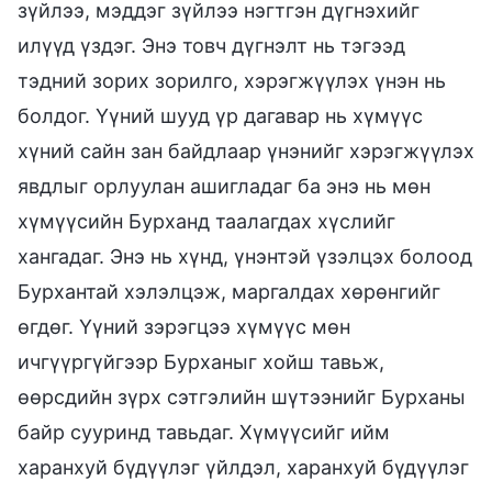
зүйлээ, мэддэг зүйлээ нэгтгэн дүгнэхийг
илүүд үздэг. Энэ товч дүгнэлт нь тэгээд
тэдний зорих зорилго, хэрэгжүүлэх үнэн нь
болдог. Үүний шууд үр дагавар нь хүмүүс
хүний сайн зан байдлаар үнэнийг хэрэгжүүлэх
явдлыг орлуулан ашигладаг ба энэ нь мөн
хүмүүсийн Бурханд таалагдах хүслийг
хангадаг. Энэ нь хүнд, үнэнтэй үзэлцэх болоод
Бурхантай хэлэлцэж, маргалдах хөрөнгийг
өгдөг. Үүний зэрэгцээ хүмүүс мөн
ичгүүргүйгээр Бурханыг хойш тавьж,
өөрсдийн зүрх сэтгэлийн шүтээнийг Бурханы
байр сууринд тавьдаг. Хүмүүсийг ийм
харанхуй бүдүүлэг үйлдэл, харанхуй бүдүүлэг