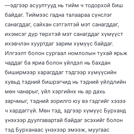
—эдгээр асуултууд нь тийм ч тодорхой биш
байдаг. Тиймээс гадна талаараа сүнслэг
санагддаг, сайхан сэтгэлтэй мэт санагддаг,
ихэмсэг дүр төрхтэй мэт санагддаг хүмүүст
ихэвчлэн хууртдаг зарим хүмүүс байдаг.
Илгээлт болон сургаал номлолын тухай ярьж
чаддаг ба яриа болон үйлдэл нь бахдан
биширмээр харагддаг тэдгээр хүмүүсийн
хувьд тэдний бишрэгчид нь тэдний үйлдлийн
мөн чанарыг, үйл хэргийнх нь ар дахь
зарчмыг, тэдний зорилго юу вэ гэдгийг хэзээ
ч хардаггүй. Мөн тэд, эдгээр хүмүүс Бурханд
үнэхээр дуулгавартай байдаг эсэхийг болон
тэд Бурханаас үнэхээр эмээж, муугаас