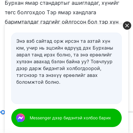
Бурхан ямар стандартыг ашигладаг, хүнийг
төгс болгохдоо Тэр ямар хандлага
баримталдаг гэдгийг ойлгосон бол тэр хүн
өөрийн хувийн үзэл бодлоо тээсээр байж
чадах уу? Тэд зүгээр л явж, өөр хүнийг шүтэж
Энэ вэб сайтад орж ирсэн та азтай хүн
юм, учир нь эцсийн өдрүүд дэх Бурханы
чадах уу? Энгийн хүн тэдний шүтээн нь болж
аврал танд ирэх болно, та энэ ерѳѳлийг
чадах уу? Хэрвээ хүн Бурханы цаад санааг
хүлээн авахад бэлэн байна уу? Товчлуур
дээр дарж бидэнтэй холбогдоорой,
ойлгодог бол тэдний үзэл бодол түүнээс арай
тэгснээр та энэхүү ерѳѳлийг авах
илүү ухаалаг байх юм. Тэд ялзруулагдсан
боломжтой болно.
хүнийг дур зоргоороо шүтэхгүй, мөн үнэнийг
хэрэгжүүлэх замаар алхах зуураа хэдхэн
энгийн дүрэм журам, зарчмыг дур зоргоороо
баримтлах нь үнэнийг хэрэгжүүлэхтэй
Бурханы зан чанар болон Түүний ажлын үр дүнг хэрхэн мэдэх вэ
Messenger дээр бидэнтэй холбоо барих
00:20
44:14
адилхан гэж тэд итгэхгүй.