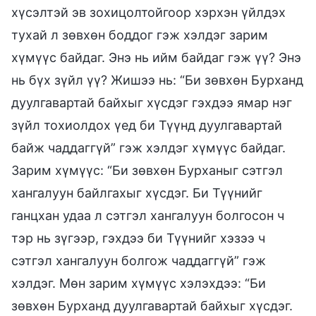
хүсэлтэй эв зохицолтойгоор хэрхэн үйлдэх
тухай л зөвхөн боддог гэж хэлдэг зарим
хүмүүс байдаг. Энэ нь ийм байдаг гэж үү? Энэ
нь бүх зүйл үү? Жишээ нь: “Би зөвхөн Бурханд
дуулгавартай байхыг хүсдэг гэхдээ ямар нэг
зүйл тохиолдох үед би Түүнд дуулгавартай
байж чаддаггүй” гэж хэлдэг хүмүүс байдаг.
Зарим хүмүүс: “Би зөвхөн Бурханыг сэтгэл
хангалуун байлгахыг хүсдэг. Би Түүнийг
ганцхан удаа л сэтгэл хангалуун болгосон ч
тэр нь зүгээр, гэхдээ би Түүнийг хэзээ ч
сэтгэл хангалуун болгож чаддаггүй” гэж
хэлдэг. Мөн зарим хүмүүс хэлэхдээ: “Би
зөвхөн Бурханд дуулгавартай байхыг хүсдэг.