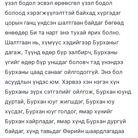
үзэл бодол эсвэл өрөөсгөл үзэл бодол
болоод хэрэгжүүлэлттэй байхад хүргэдэг
цорын ганц үндсэн шалтгаан байдаг бөгөөд
өнөөдөр Би та нарт энэ тухай ярих болно.
Шалтгаан нь, хүмүүс хэдийгээр Бурханыг
дагаж, Түүнд өдөр бүр залбирч, Бурханы
үгийг өдөр бүр уншдаг боловч тэд үнэндээ
Бурханы цаад санааг ойлгодоггүй. Энэ бол
асуудлын үндэс юм. Хэрвээ хэн нэгэн хүн
Бурханы зүрх сэтгэлийг ойлгож, Бурхан юунд
дуртай, Бурхан юуг жигшдэг, Бурхан юу
хүсдэг, Бурхан юуг голдог, ямар хүнийг
Бурхан хайрладаг, ямар хүнд Бурхан дургүй
байдаг, хүнд тавьдаг Өөрийн шаардлагадаа