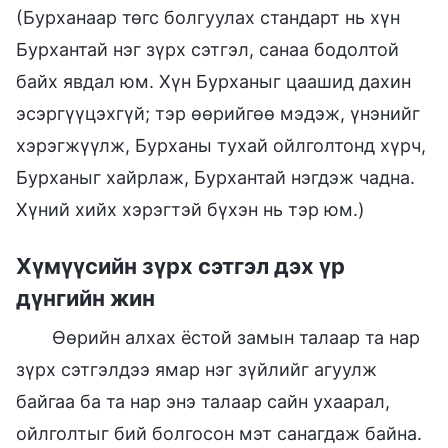
(Бурханаар төгс болгуулах стандарт нь хүн
Бурхантай нэг зүрх сэтгэл, санаа бодолтой
байх явдал юм. Хүн Бурханыг цаашид дахин
эсэргүүцэхгүй; тэр өөрийгөө мэдэж, үнэнийг
хэрэгжүүлж, Бурханы тухай ойлголтонд хүрч,
Бурханыг хайрлаж, Бурхантай нэгдэж чадна.
Хүний хийх хэрэгтэй бүхэн нь тэр юм.)
Хүмүүсийн зүрх сэтгэл дэх үр
дүнгийн жин
Өөрийн алхах ёстой замын талаар та нар
зүрх сэтгэлдээ ямар нэг зүйлийг агуулж
байгаа ба та нар энэ талаар сайн ухаарал,
ойлголтыг бий болгосон мэт санагдаж байна.