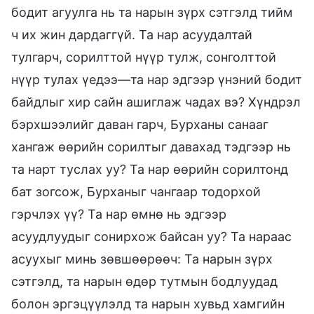
бодит агуулга нь та нарын зүрх сэтгэлд тийм
ч их жин дардаггүй. Та нар асуудалтай
тулгарч, сорилттой нүүр тулж, сонголттой
нүүр тулах үедээ—та нар эдгээр үнэний бодит
байдлыг хир сайн ашиглаж чадах вэ? Хүндрэл
бэрхшээлийг даван гарч, Бурханы санааг
хангаж өөрийн сорилтыг давахад тэдгээр нь
та нарт туслах уу? Та нар өөрийн сорилтонд
бат зогсож, Бурханыг чангаар тодорхой
гэрчлэх үү? Та нар өмнө нь эдгээр
асуудлуудыг сонирхож байсан уу? Та нараас
асуухыг минь зөвшөөрөөч: Та нарын зүрх
сэтгэлд, та нарын өдөр тутмын бодлуудад
болон эргэцүүлэлд та нарын хувьд хамгийн