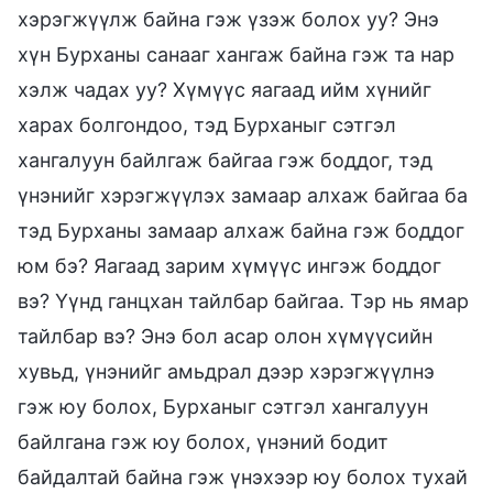
хэрэгжүүлж байна гэж үзэж болох уу? Энэ
хүн Бурханы санааг хангаж байна гэж та нар
хэлж чадах уу? Хүмүүс яагаад ийм хүнийг
харах болгондоо, тэд Бурханыг сэтгэл
хангалуун байлгаж байгаа гэж боддог, тэд
үнэнийг хэрэгжүүлэх замаар алхаж байгаа ба
тэд Бурханы замаар алхаж байна гэж боддог
юм бэ? Яагаад зарим хүмүүс ингэж боддог
вэ? Үүнд ганцхан тайлбар байгаа. Тэр нь ямар
тайлбар вэ? Энэ бол асар олон хүмүүсийн
хувьд, үнэнийг амьдрал дээр хэрэгжүүлнэ
гэж юу болох, Бурханыг сэтгэл хангалуун
байлгана гэж юу болох, үнэний бодит
байдалтай байна гэж үнэхээр юу болох тухай