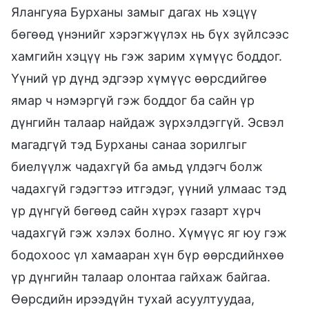
Ялангуяа Бурханы замыг дагах нь хэцүү
бөгөөд үнэнийг хэрэгжүүлэх нь бүх зүйлсээс
хамгийн хэцүү нь гэж зарим хүмүүс боддог.
Үүний үр дүнд эдгээр хүмүүс өөрсдийгөө
ямар ч нэмэргүй гэж боддог ба сайн үр
дүнгийн талаар найдаж зүрхэлдэггүй. Эсвэл
магадгүй тэд Бурханы санаа зорилгыг
биелүүлж чадахгүй ба амьд үлдэгч болж
чадахгүй гэдэгтээ итгэдэг, үүний улмаас тэд
үр дүнгүй бөгөөд сайн хүрэх газарт хүрч
чадахгүй гэж хэлэх болно. Хүмүүс яг юу гэж
бодохоос үл хамааран хүн бүр өөрсдийнхөө
үр дүнгийн талаар олонтаа гайхаж байгаа.
Өөрсдийн ирээдүйн тухай асуултуудаа,