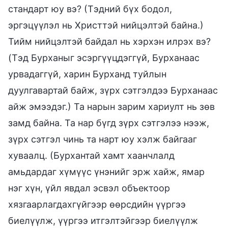
стандарт юу вэ? (Тэдний бүх бодол,
эргэцүүлэл нь Христтэй нийцэлтэй байна.)
Тийм нийцэлтэй байдал нь хэрхэн илрэх вэ?
(Тэд Бурханыг эсэргүүцдэггүй, Бурханаас
урвадаггүй, харин Бурханд туйлын
дуулгавартай байж, зүрх сэтгэлдээ Бурханаас
айж эмээдэг.) Та нарын зарим хариулт нь зөв
замд байна. Та нар бүгд зүрх сэтгэлээ нээж,
зүрх сэтгэл чинь та нарт юу хэлж байгааг
хуваалц. (Бурхантай хамт хаанчлалд
амьдардаг хүмүүс үнэнийг эрж хайж, ямар
нэг хүн, үйл явдал эсвэл объектоор
хязгаарлагдахгүйгээр өөрсдийн үүргээ
биелүүлж, үүргээ итгэлтэйгээр биелүүлж