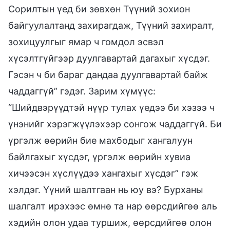
Сорилтын үед би зөвхөн Түүний зохион
байгуулалтанд захирагдаж, Түүний захиралт,
зохицуулгыг ямар ч гомдол эсвэл
хүсэлтгүйгээр дуулгавартай дагахыг хүсдэг.
Гэсэн ч би бараг дандаа дуулгавартай байж
чаддаггүй” гэдэг. Зарим хүмүүс:
“Шийдвэрүүдтэй нүүр тулах үедээ би хэзээ ч
үнэнийг хэрэгжүүлэхээр сонгож чаддаггүй. Би
үргэлж өөрийн бие махбодыг хангалуун
байлгахыг хүсдэг, үргэлж өөрийн хувиа
хичээсэн хүслүүдээ хангахыг хүсдэг” гэж
хэлдэг. Үүний шалтгаан нь юу вэ? Бурханы
шалгалт ирэхээс өмнө та нар өөрсдийгөө аль
хэдийн олон удаа туршиж, өөрсдийгөө олон