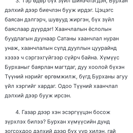
3. Тэр өдөр бүх зүйл шинэчлэгдэн, Бурхан
дэлхий дээр биечлэн бууж ирдэг. Цэцэгс
баясан дэлгэрч, шувууд жиргэн, бүх зүйл
баяслаар дүүрдэг! Хаанчлалын ёслолын
буудлагын дуунаар Сатаны хаанчлал нуран
унаж, хаанчлалын сүлд дууллын цуурайнд
хэзээ ч сэргэхгүйгээр сүйрч байна. Хүмүүс
Бурханыг баярлан магтдаг, дуу хоолой бүхэн
Түүний нэрийг өргөмжилж, бүгд Бурханы агуу
үйл хэргийг хардаг. Одоо Түүний хаанчлал
дэлхий дээр бууж ирсэн.
4. Газар дээр хэн эсэргүүцэн босож
зүрхлэх билээ? Бурхан хүмүүсийн дунд
зогсохдоо дэлхий дээр бүх уур хилэн, гай