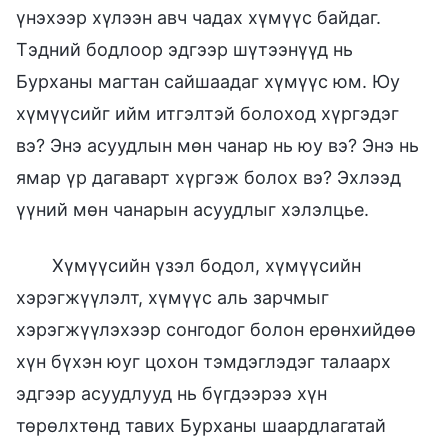
үнэхээр хүлээн авч чадах хүмүүс байдаг.
Тэдний бодлоор эдгээр шүтээнүүд нь
Бурханы магтан сайшаадаг хүмүүс юм. Юу
хүмүүсийг ийм итгэлтэй болоход хүргэдэг
вэ? Энэ асуудлын мөн чанар нь юу вэ? Энэ нь
ямар үр дагаварт хүргэж болох вэ? Эхлээд
үүний мөн чанарын асуудлыг хэлэлцье.
Хүмүүсийн үзэл бодол, хүмүүсийн
хэрэгжүүлэлт, хүмүүс аль зарчмыг
хэрэгжүүлэхээр сонгодог болон ерөнхийдөө
хүн бүхэн юуг цохон тэмдэглэдэг талаарх
эдгээр асуудлууд нь бүгдээрээ хүн
төрөлхтөнд тавих Бурханы шаардлагатай