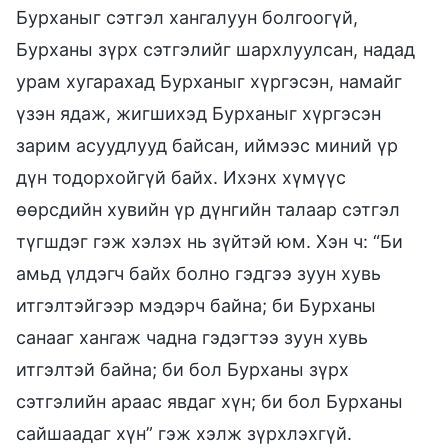
Бурханыг сэтгэл хангалуун болгоогүй,
Бурханы зүрх сэтгэлийг шархлуулсан, надад
урам хугарахад Бурханыг хүргэсэн, намайг
үзэн ядаж, жигшихэд Бурханыг хүргэсэн
зарим асуудлууд байсан, иймээс миний үр
дүн тодорхойгүй байх. Ихэнх хүмүүс
өөрсдийн хувийн үр дүнгийн талаар сэтгэл
түгшдэг гэж хэлэх нь зүйтэй юм. Хэн ч: “Би
амьд үлдэгч байх болно гэдгээ зуун хувь
итгэлтэйгээр мэдэрч байна; би Бурханы
санааг хангаж чадна гэдэгтээ зуун хувь
итгэлтэй байна; би бол Бурханы зүрх
сэтгэлийн араас явдаг хүн; би бол Бурханы
сайшаадаг хүн” гэж хэлж зүрхлэхгүй.