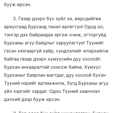
бууж ирсэн.
2. Газар дээрх бүх зүйл ээ, өөрсдийгөө
ариусгаад Бурханд тахил ѳргѳгтүн! Одод оо,
тэнгэр дэх байрандаа эргэж очиж, огторгуйд
Бурханы агуу байдлыг харуулагтун! Түүнийг
гэсэн хязгааргүй хайр, хүндлэлийг илэрхийлж
байгаа газар дээрх хүмүүсийн дуу хоолойг.
Бурхан анхааралтай сонсож байна. Хүмүүс
Бурханыг баярлан магтдаг, дуу хоолой бүхэн
Түүний нэрийг өргөмжилж, бүгд Бурханы агуу
үйл хэргийг хардаг. Одоо Түүний хаанчлал
дэлхий дээр бууж ирсэн.