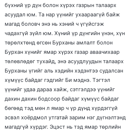
бүхний үр дүн болон хүрэх газрын талаарх
асуудал юм. Та нар үүнийг ухаараагүй байж
магад боловч энэ нь хэний ч үгүйсгэж
чадахгүй зүйл юм. Хүний үр дүнгийн үнэн, хүн
төрөлхтөнд өгсөн Бурханы амлалт болон
Бурхан хүнийг ямар хүрэх газар аваачихаар
төлөвлөдөг тухайд, энэ асуудлуудын талаарх
Бурханы үгийг аль хэдийн хэдэнтээ судалсан
хүмүүс байдаг гэдгийг Би мэднэ. Тэгтэл
үүнийг удаа дараа хайж, сэтгэлдээ үүнийг
дахин дахин бодсоор байдаг хүмүүс байдаг
бөгөөд тэд мөн л ямар ч үр дүнд хүрдэггүй
эсвэл хоёрдмол утгатай зарим нэг дүгнэлтэнд
магадгүй хүрдэг. Эцэст нь тэд ямар төрлийн