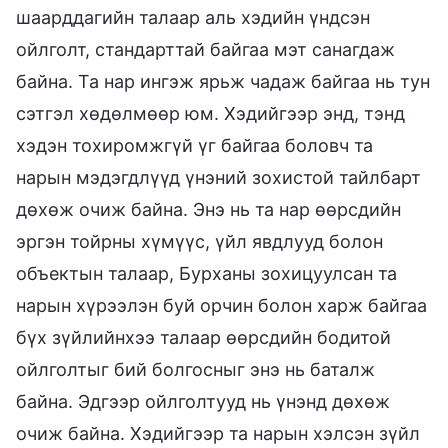
шаарддагийн талаар аль хэдийн үндсэн
ойлголт, стандарттай байгаа мэт санагдаж
байна. Та нар ингэж ярьж чадаж байгаа нь тун
сэтгэл хөдөлмөөр юм. Хэдийгээр энд, тэнд
хэдэн тохиромжгүй үг байгаа боловч та
нарын мэдэгдлүүд үнэний зохистой тайлбарт
дөхөж очиж байна. Энэ нь та нар өөрсдийн
эргэн тойрны хүмүүс, үйл явдлууд болон
объектын талаар, Бурханы зохицуулсан та
нарын хүрээлэн буй орчин болон харж байгаа
бүх зүйлийнхээ талаар өөрсдийн бодитой
ойлголтыг бий болгосныг энэ нь баталж
байна. Эдгээр ойлголтууд нь үнэнд дөхөж
очиж байна. Хэдийгээр та нарын хэлсэн зүйл