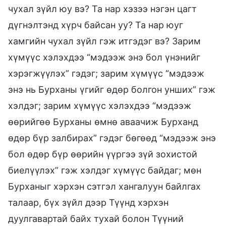
чухал зүйл юу вэ? Та нар хэзээ нэгэн цагт
дүгнэлтэнд хүрч байсан уу? Та нар юуг
хамгийн чухал зүйл гэж итгэдэг вэ? Зарим
хүмүүс хэлэхдээ “мэдээж энэ бол үнэнийг
хэрэгжүүлэх” гэдэг; зарим хүмүүс “мэдээж
энэ нь Бурханы үгийг өдөр болгон унших” гэж
хэлдэг; зарим хүмүүс хэлэхдээ “мэдээж
өөрийгөө Бурханы өмнө аваачиж Бурханд
өдөр бүр залбирах” гэдэг бөгөөд “мэдээж энэ
бол өдөр бүр өөрийн үүргээ зүй зохистой
биелүүлэх” гэж хэлдэг хүмүүс байдаг; мөн
Бурханыг хэрхэн сэтгэл хангалуун байлгах
талаар, бүх зүйл дээр Түүнд хэрхэн
дуулгавартай байх тухай болон Түүний