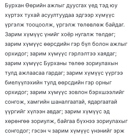
Бурхан Өөрийн ажлыг дуусгах үед тэд юу
хүртэх тухай асуултуудаа эдгээр хүмүүс
үргэлж тооцоолж, үргэлж төлөвлөж байдаг.
Зарим хүмүүс үнийг хоёр нугалж төлдөг;
зарим хүмүүс өөрсдийн гэр бүл болон ажлыг
орхидог; зарим хүмүүс гэрлэлтээ хаядаг;
зарим хүмүүс Бурханы төлөө зориулахын
тулд ажлаасаа гардаг; зарим хүмүүс үүргээ
биелүүлэхийн тулд өөрсдийн гэр орныг
орхидог; зарим хүмүүс зовлон бэрхшээлийг
сонгож, хамгийн шаналгаатай, ядаргаатай
үүргийг хүлээн авдаг; зарим хүмүүс эд
хөрөнгөө зориулж, байгаа бүхнээ зориулахыг
сонгодог; гэсэн ч зарим хүмүүс үнэнийг эрж