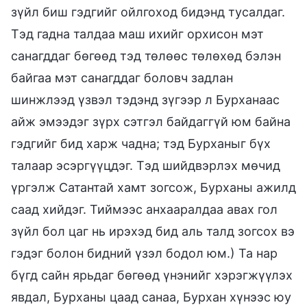
зүйл биш гэдгийг ойлгоход бидэнд тусалдаг.
Тэд гадна талдаа маш ихийг орхисон мэт
санагддаг бөгөөд тэд төлөөс төлөхөд бэлэн
байгаа мэт санагддаг боловч задлан
шинжлээд үзвэл тэдэнд зүгээр л Бурханаас
айж эмээдэг зүрх сэтгэл байдаггүй юм байна
гэдгийг бид харж чадна; тэд Бурханыг бүх
талаар эсэргүүцдэг. Тэд шийдвэрлэх мөчид
үргэлж Сатантай хамт зогсож, Бурханы ажилд
саад хийдэг. Тиймээс анхааралдаа авах гол
зүйл бол цаг нь ирэхэд бид аль талд зогсох вэ
гэдэг болон бидний үзэл бодол юм.) Та нар
бүгд сайн ярьдаг бөгөөд үнэнийг хэрэгжүүлэх
явдал, Бурханы цаад санаа, Бурхан хүнээс юу