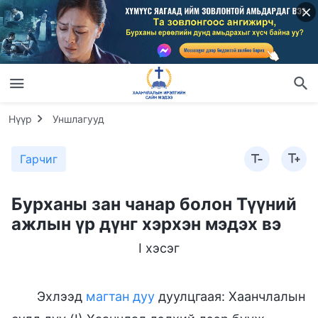
Нүүр
Уншлагууд
Гарчиг
Бурханы зан чанар болон Түүний
ажлын үр дүнг хэрхэн мэдэх вэ
I хэсэг
Эхлээд
магтан дуу
дуулцгаая: Хаанчлалын