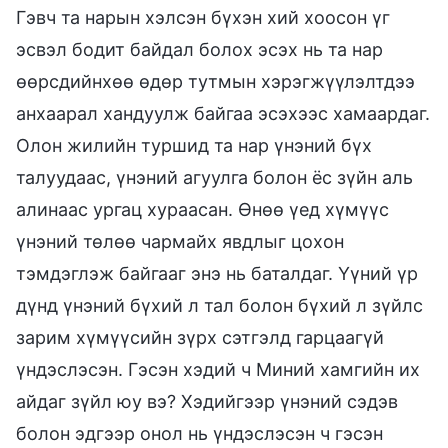
Гэвч та нарын хэлсэн бүхэн хий хоосон үг
эсвэл бодит байдал болох эсэх нь та нар
өөрсдийнхөө өдөр тутмын хэрэгжүүлэлтдээ
анхаарал хандуулж байгаа эсэхээс хамаардаг.
Олон жилийн туршид та нар үнэний бүх
талуудаас, үнэний агуулга болон ёс зүйн аль
алинаас ургац хураасан. Өнөө үед хүмүүс
үнэний төлөө чармайх явдлыг цохон
тэмдэглэж байгааг энэ нь баталдаг. Үүний үр
дүнд үнэний бүхий л тал болон бүхий л зүйлс
зарим хүмүүсийн зүрх сэтгэлд гарцаагүй
үндэслэсэн. Гэсэн хэдий ч Миний хамгийн их
айдаг зүйл юу вэ? Хэдийгээр үнэний сэдэв
болон эдгээр онол нь үндэслэсэн ч гэсэн