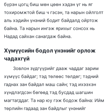
бүрэн цогц биш мөн цөөн хэдэн үг нь яг
тохиромжтой биш ч гэсэн, та нарын ойлголт
аль хэдийн үнэний бодит байдалд ойртож
байна. Та нарын ингэж ярихыг сонсох нь
Надад сайхан санагдаж байна.
Хүмүүсийн бодол үнэнийг орлож
чадахгүй
Зовлон зүдгүүрийг дааж чаддаг зарим
хүмүүс байдаг; тэд төлөөс төлдөг; тэдний
гаднах зан байдал маш сайн; тэд ихээхэн
хүндлэгдсэн бөгөөд тэд бусдад шагшин
магтагддаг. Та нар юу гэж бодож байна: Ийм
төрлийн гадаад зан байдлыг үнэнийг