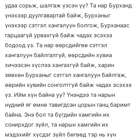
удаа сорьж, шалгаж үзсэн үү? Та нар Бурханд
үнэхээр дуулгавартай байж, Бурханыг
үнэхээр сэтгэл хангалуун болгож, Бурханаас
гарцаагүй урвахгүй байж чадах эсэхээ
бодоод үз. Та нар өөрсдийгөө сэтгэл
хангалуун байлгалгүй, өөрсдийн хувиа
хичээсэн хүслээ хангахгүй байж, харин
зөвхөн Бурханыг сэтгэл хангалуун байлгаж,
өөрийн хувийн сонголтгүй байж чадах эсэхээ
үз. Ийм хүн байна уу? Үнэндээ та нарын
нүдний яг өмнө тавигдсан цорын ганц баримт
байна. Энэ бол та бүгдийн хамгийн их
сонирхдог зүйл, та нарын хамгийн их
мэдэхийг хүсдэг зүйл бөгөөд тэр нь хүн