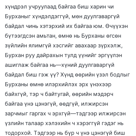
хүндрэл учруулаад байгаа биш харин чи
Бурханыг хүндэлдэггүй, мөн дуулгаваргүй
байдал чинь хэтэрхий их байгаа юм. Өчүүхэн
бүтээгдсэн амьтан, өмнө нь Бурханы өгсөн
зүйлийн ялимгүй хэсгийг авахаар зүрхэлж,
Бурхан руу дайрахын тулд үүнийг эргүүлэн
ашиглаж байгаа нь—хүний дуулгаваргүй
байдал биш гэж үү? Хүнд өөрийн үзэл бодлыг
Бурханы өмнө илэрхийлэх эрх үнэхээр
байхгүй, тэр ч байтугай, өөрийн мэдэрч
байгаа үнэ цэнэгүй, өөдгүй, илжирсэн
зарчмыг гаргах ч эрхгүй—тэдгээр илжирсэн
үзлийн талаар хэлэхийн ч хэрэггүй гэдэг нь
тодорхой. Тэдгээр нь бүр ч үнэ цэнэгүй биш