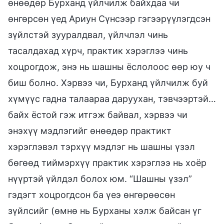
өнөөдөр Бурханд үйлчилж байхдаа чи
өнгөрсөн үед Ариун Сүнсээр гэгээрүүлэгдсэн
зүйлстэй зууралдвал, үйлчлэл чинь
тасалдахад хүрч, практик хэрэглээ чинь
хоцрогдож, энэ нь шашны ёслолоос өөр юу ч
биш болно. Хэрвээ чи, Бурханд үйлчилж буй
хүмүүс гадна талаараа даруухан, тэвчээртэй…
байх ёстой гэж итгэж байвал, хэрвээ чи
энэхүү мэдлэгийг өнөөдөр практикт
хэрэглэвэл тэрхүү мэдлэг нь шашны үзэл
бөгөөд тиймэрхүү практик хэрэглээ нь хоёр
нүүртэй үйлдэл болох юм. “Шашны үзэл”
гэдэгт хоцрогдсон ба үеэ өнгөрөөсөн
зүйлсийг (өмнө нь Бурханы хэлж байсан үг