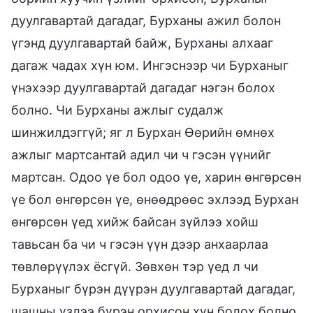
дуулгавартай дагадаг, Бурханы ажил болон
үгэнд дуулгавартай байж, Бурханы алхааг
дагаж чадах хүн юм. Ингэснээр чи Бурханыг
үнэхээр дуулгавартай дагадаг нэгэн болох
болно. Чи Бурханы ажлыг судалж
шинжилдэггүй; яг л Бурхан Өөрийн өмнөх
ажлыг мартсантай адил чи ч гэсэн үүнийг
мартсан. Одоо үе бол одоо үе, харин өнгөрсөн
үе бол өнгөрсөн үе, өнөөдрөөс эхлээд Бурхан
өнгөрсөн үед хийж байсан зүйлээ хойш
тавьсан ба чи ч гэсэн үүн дээр анхаарлаа
төвлөрүүлэх ёсгүй. Зөвхөн тэр үед л чи
Бурханыг бүрэн дүүрэн дуулгавартай дагадаг,
шашны үзлээ бүрэн орхисон хүн болох болно.