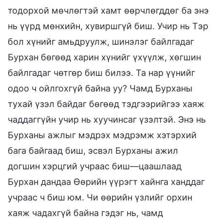
тодорхой мөчлөгтэй хамт өөрчлөгддөг ба энэ
нь үүрд мөнхийн, хувиршгүй биш. Учир нь Тэр
бол хүнийг амьдруулж, шинэлэг байлгадаг
Бурхан бөгөөд харин хүнийг үхүүлж, хөгшин
байлгадаг чөтгөр биш билээ. Та нар үүнийг
одоо ч ойлгохгүй байна уу? Чамд Бурханы
тухай үзэл байдаг бөгөөд тэдгээрийгээ хаяж
чаддаггүйн учир нь хуучинсаг үзэлтэй. Энэ нь
Бурханы ажлыг мэдрэх мэдрэмж хэтэрхий
бага байгаад биш, эсвэл Бурханы ажил
догшин хэрцгий учраас биш—цаашлаад
Бурхан дандаа Өөрийн үүрэгт хайнга ханддаг
учраас ч биш юм. Чи өөрийн үзлийг орхин
хаяж чадахгүй байна гэдэг нь, чамд