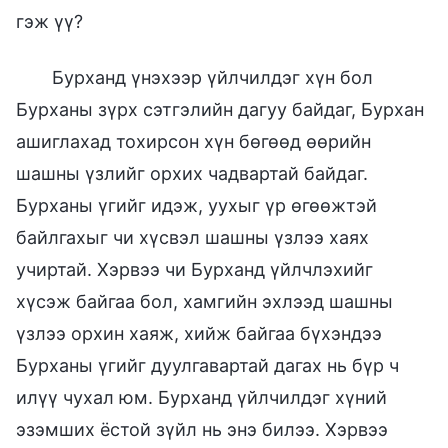
гэж үү?
Бурханд үнэхээр үйлчилдэг хүн бол
Бурханы зүрх сэтгэлийн дагуу байдаг, Бурхан
ашиглахад тохирсон хүн бөгөөд өөрийн
шашны үзлийг орхих чадвартай байдаг.
Бурханы үгийг идэж, уухыг үр өгөөжтэй
байлгахыг чи хүсвэл шашны үзлээ хаях
учиртай. Хэрвээ чи Бурханд үйлчлэхийг
хүсэж байгаа бол, хамгийн эхлээд шашны
үзлээ орхин хаяж, хийж байгаа бүхэндээ
Бурханы үгийг дуулгавартай дагах нь бүр ч
илүү чухал юм. Бурханд үйлчилдэг хүний
эзэмших ёстой зүйл нь энэ билээ. Хэрвээ