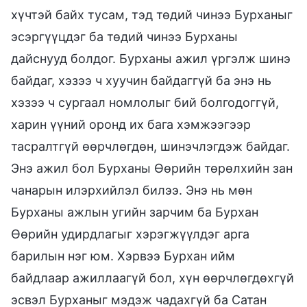
хүчтэй байх тусам, тэд төдий чинээ Бурханыг
эсэргүүцдэг ба төдий чинээ Бурханы
дайснууд болдог. Бурханы ажил үргэлж шинэ
байдаг, хэзээ ч хуучин байдаггүй ба энэ нь
хэзээ ч сургаал номлолыг бий болгодоггүй,
харин үүний оронд их бага хэмжээгээр
тасралтгүй өөрчлөгдөн, шинэчлэгдэж байдаг.
Энэ ажил бол Бурханы Өөрийн төрөлхийн зан
чанарын илэрхийлэл билээ. Энэ нь мөн
Бурханы ажлын угийн зарчим ба Бурхан
Өөрийн удирдлагыг хэрэгжүүлдэг арга
барилын нэг юм. Хэрвээ Бурхан ийм
байдлаар ажиллаагүй бол, хүн өөрчлөгдөхгүй
эсвэл Бурханыг мэдэж чадахгүй ба Сатан