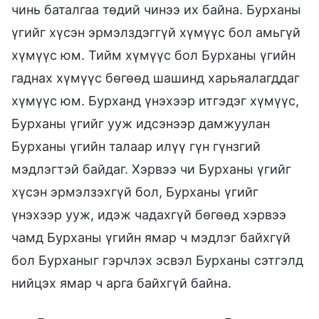
чинь баталгаа төдий чинээ их байна. Бурханы
үгийг хүсэн эрмэлздэггүй хүмүүс бол амьгүй
хүмүүс юм. Тийм хүмүүс бол Бурханы үгийн
гаднах хүмүүс бөгөөд шашинд харьяалагддаг
хүмүүс юм. Бурханд үнэхээр итгэдэг хүмүүс,
Бурханы үгийг ууж идсэнээр дамжуулан
Бурханы үгийн талаар илүү гүн гүнзгий
мэдлэгтэй байдаг. Хэрвээ чи Бурханы үгийг
хүсэн эрмэлзэхгүй бол, Бурханы үгийг
үнэхээр ууж, идэж чадахгүй бөгөөд хэрвээ
чамд Бурханы үгийн ямар ч мэдлэг байхгүй
бол Бурханыг гэрчлэх эсвэл Бурханы сэтгэлд
нийцэх ямар ч арга байхгүй байна.