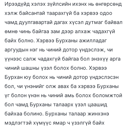
Ирээдүйд хэлэх зүйлсийн ихэнх нь өнгөрсөнд
хэлж байсантай таарахгүй ба хэрвээ одоо
чамд дуулгавартай дагах хүсэл дутмаг байвал
өмнө чинь байгаа зам дээр алхаж чадахгүй
байх болно. Хэрвээ Бурханы ажилладаг
аргуудын нэг нь чиний дотор үндэслэж, чи
үүнээс салж чадахгүй байгаа бол энэхүү арга
чиний шашны үзэл болох болно. Хэрвээ
Бурхан юу болох нь чиний дотор үндэслэсэн
бол, чи үнэнийг олж авах ба хэрвээ Бурханы
үг болон үнэн нь чиний амь болох боломжтой
бол чамд Бурханы талаарх үзэл цаашид
байхаа болино. Бурханы талаар жинхэнэ
мэдлэгтэй хүмүүс ямар ч үзэлгүй байх