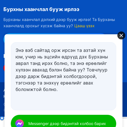
Бурхны хаанчлал бууж ирлээ
Бурханы хаанчлал дэлхий дээр бууж ирлээ! Та Бурханы
хаанчлалд орохыг хүсэж байна уу?
Цааш үзэх
Messenger дээр бидэнтэй холбоо барих
Энэ вэб сайтад орж ирсэн та азтай хүн
Биднийг дагах
юм, учир нь эцсийн өдрүүд дэх Бурханы
аврал танд ирэх болно, та энэ ерѳѳлийг
хүлээн авахад бэлэн байна уу? Товчлуур
дээр дарж бидэнтэй холбогдоорой,
тэгснээр та энэхүү ерѳѳлийг авах
боломжтой болно.
Ашиглалтын нөхцөлүүд
Нууцлалын бодлого
Кредит
Күүкийн бодлого
Copyright © 2026
Төгс Хүчит Бурханы Чуулган
. Бүх
эрх хуулиар хамгаалагдсан.
Бурханы өнөөдрийн ажлыг мэдэж байгаа хүмүүс л Бурханд үйлчилж чадна
Messenger дээр бидэнтэй холбоо барих