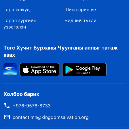
Гэрчлэлүүд
Шинэ эрин үе
Гэрэл зургийн
Бидний тухай
үзэсгэлэн
Төгс Хүчит Бурханы Чуулганы аппыг татаж
авах
Холбоо барих
+976-9578-8733
contact.mn@kingdomsalvation.org