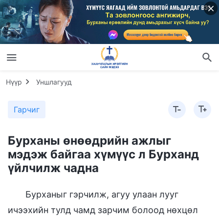
Нүүр
Уншлагууд
Гарчиг
Бурханы өнөөдрийн ажлыг
мэдэж байгаа хүмүүс л Бурханд
үйлчилж чадна
Бурханыг гэрчилж, агуу улаан лууг
ичээхийн тулд чамд зарчим болоод нөхцөл