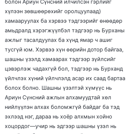
болон Ариун Сүнсний илчилсэн гэрлийг
хүлээн зөвшөөрөхийг оролцуулаад)
хамааруулах ба хэрвээ тэдгээрийг өнөөдөр
амьдралд хэрэгжүүлбэл тэдгээр нь Бурханы
ажлыг тасалдуулах ба хүнд ямар ч ашиг
тусгүй юм. Хэрвээ хүн өөрийн дотор байгаа,
шашны үзэлд хамаарах тэдгээр зүйлсийг
цэвэрлэж чадахгүй бол, тэдгээр нь Бурханд
үйлчлэх хүний үйлчлэлд асар их саад бартаа
болох болно. Шашны үзэлтэй хүмүүс нь
Ариун Сүнсний ажлын алхамуудтай хөл
нийлүүлэн алхах боломжгүй байдаг ба тэд
эхлээд нэг, дараа нь хоёр алхмын хойно
хоцордог—учир нь эдгээр шашны үзэл нь