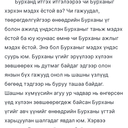
Бурханд итгэх итгэлээрээ чи Бурханыг
хэрхэн мэдэх ёстой вэ? Чи гажуудал,
төөрөгдөлгүйгээр өнөөдрийн Бурханы үг
болон ажилд үндэслэн Бурханыг таньж мэдэх
ёстой ба юу юунаас өмнө чи Бурханы ажлыг
мэдэх ёстой. Энэ бол Бурханыг мэдэх үндэс
суурь юм. Бурханы үгийг эрүүлээр хүлээн
зөвшөөрөх нь дутмаг байдаг эдгээр олон
янзын бүх гажууд онол нь шашны үзлүүд
бөгөөд тэдгээр нь буруу ташаа байдаг.
Шашны хүмүүсийн агуу ур чадвар нь өнгөрсөн
үед хүлээн зөвшөөрөгдөж байсан Бурханы
үгийг авч үүнийг өнөөдрийн Бурханы үгтэй
харьцуулан шалгадаг явдал юм. Хэрвээ