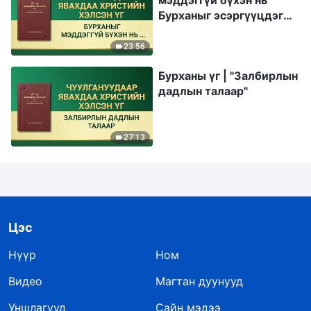
мэддэггүй бүхэн нь
Бурханыг эсэргүүцдэг
хүмүүс юм"
23:56
Бурханы үг | "Залбирлын
дадлын талаар"
27:13
Цэс
Нүүр
Ном
Видео
Магтан дуунууд
Уншлагууд
Сайн мэдээ