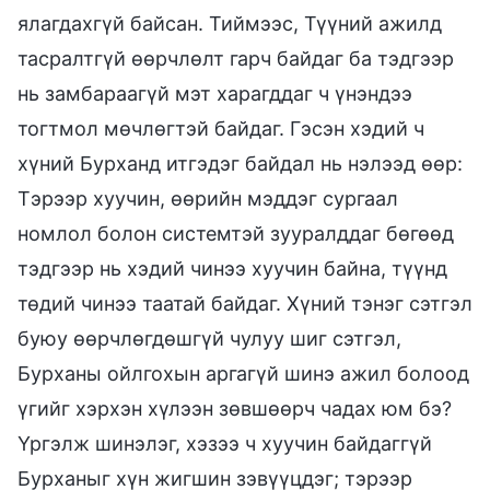
ялагдахгүй байсан. Тиймээс, Түүний ажилд
тасралтгүй өөрчлөлт гарч байдаг ба тэдгээр
нь замбараагүй мэт харагддаг ч үнэндээ
тогтмол мөчлөгтэй байдаг. Гэсэн хэдий ч
хүний Бурханд итгэдэг байдал нь нэлээд өөр:
Тэрээр хуучин, өөрийн мэддэг сургаал
номлол болон системтэй зууралддаг бөгөөд
тэдгээр нь хэдий чинээ хуучин байна, түүнд
төдий чинээ таатай байдаг. Хүний тэнэг сэтгэл
буюу өөрчлөгдөшгүй чулуу шиг сэтгэл,
Бурханы ойлгохын аргагүй шинэ ажил болоод
үгийг хэрхэн хүлээн зөвшөөрч чадах юм бэ?
Үргэлж шинэлэг, хэзээ ч хуучин байдаггүй
Бурханыг хүн жигшин зэвүүцдэг; тэрээр