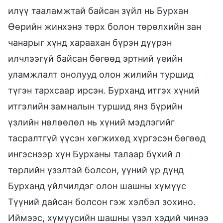
илүү тааламжтай байсан зүйл нь Бурхан
Өөрийн жинхэнэ төрх болон төрөлхийн зан
чанарыг хүнд хараахан бүрэн дүүрэн
илчлээгүй байсан бөгөөд эртний үеийн
уламжлалт онолууд олон жилийн туршид
түгэн тархсаар ирсэн. Бурханд итгэх хүний
итгэлийн замналын туршид янз бүрийн
үзлийн нөлөөлөл нь хүний мэдлэгийг
тасралтгүй үүсэн хөгжихөд хүргэсэн бөгөөд
ингэснээр хүн Бурханы талаар бүхий л
төрлийн үзэлтэй болсон, үүний үр дүнд
Бурханд үйлчилдэг олон шашны хүмүүс
Түүний дайсан болсон гэж хэлбэл зохино.
Иймээс, хүмүүсийн шашны үзэл хэдий чинээ