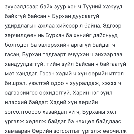
зууралдсаар байх зуур хэн ч Түүний хажууд
байхгүй байсан ч Бурхан дуусаагүй
удирдлагын ажлаа хийсээр л байна. Эдгээр
зөрчилдөөн нь Бурхан ба хүнийг дайснууд
болгодог ба эвлэрэхийн аргагүй байдаг ч
гэсэн, Бурхан тэдгээрт өчүүхэн ч анхаарлаа
хандуулдаггүй, тийм зүйл байсан ч байгаагүй
мэт ханддаг. Гэсэн хэдий ч хүн өөрийн итгэл
бишрэл, үзэлтэй одоо ч зууралдаж, хэзээ ч
эдгээрийгээ орхидоггүй. Харин нэг зүйл
илэрхий байдаг: Хэдий хүн өөрийн
зогсолтоосоо хазайдаггүй ч, Бурханы хөл
үргэлж хөдөлж байдаг ба нөхцөл байдлаас
хамааран Өөрийн зогсолтыг үргэлж өөрчилж