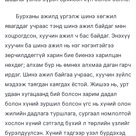
Бурханы ажилд үргэлж шинэ хөгжил
явагддаг учраас тэнд шинэ ажил байдаг мөн
хоцрогдсон, хуучин ажил ч бас байдаг. Энэхүү
хуучин ба шинэ ажил нь нэг нэгэнтэйгээ
зөрчилддөггүй харин бие биенээ харилцан
нөхдөг; алхам бүр нь өмнөх алхмаа даган гарч
ирдэг. Шинэ ажил байгаа учраас, хуучин зүйлс
мэдээж таягдан хаягдах ёстой. Жишээ нь, урт
удаан хугацаанд бий болсон зарим дадал
болон хүний зуршил болсон үгс нь хүний олон
жилийн дадлага туршлага, сургаал номлолтой
хослон хүний сэтгэлд бүхий л төрлийн үзлийг
бүрэлдүүлсэн. Хүний тэдгээр үзэл бүрдэхэд