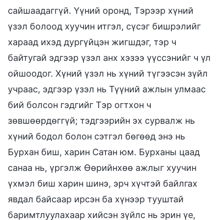
сайшаадаггүй. Үүний оронд, Тэрээр хүний
үзэл болоод хуучин итгэл, сүсэг бишрэлийг
хараад ихэд дургүйцэн жигшдэг, тэр ч
байтугай эдгээр үзэл анх хэзээ үүссэнийг ч үл
ойшоодог. Хүний үзэл нь хүний түгээсэн зүйл
учраас, эдгээр үзэл нь Түүний ажлын улмаас
бий болсон гэдгийг Тэр огтхон ч
зөвшөөрдөггүй; тэдгээрийн эх сурвалж нь
хүний бодол болон сэтгэл бөгөөд энэ нь
Бурхан биш, харин Сатан юм. Бурханы цаад
санаа нь, үргэлж Өөрийнхөө ажлыг хуучин
үхмэл биш харин шинэ, эрч хүчтэй байлгах
явдал байсаар ирсэн ба хүнээр тууштай
баримтлуулахаар хийсэн зүйлс нь эрин үе,