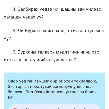
4. Залбирах үедээ чи, шашны зан үйлээс
хагацаж чадах уу?
5. Чи Бурхан ашиглахад тохирсон хүн мөн
үү?
6. Бурханы талаарх мэдлэгийн чинь хэр
их нь шашны үзлийг агуулдаг вэ?
Одоо үед гай гамшиг ойр ойрхон тохиолдож,
Эзэн эргэн ирэх тухай зөгнөлүүд үндсэндээ
биелсэн. Бид Эзэнийг хэрхэн угтан авч болох
вэ?