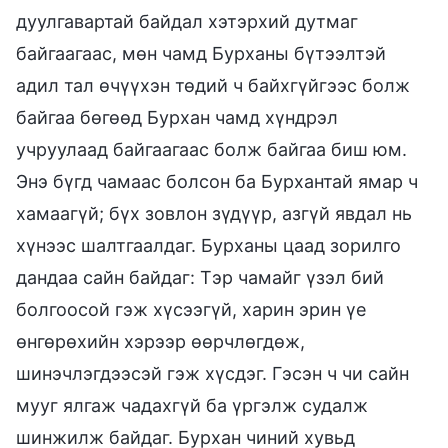
дуулгавартай байдал хэтэрхий дутмаг
байгаагаас, мөн чамд Бурханы бүтээлтэй
адил тал өчүүхэн төдий ч байхгүйгээс болж
байгаа бөгөөд Бурхан чамд хүндрэл
учруулаад байгаагаас болж байгаа биш юм.
Энэ бүгд чамаас болсон ба Бурхантай ямар ч
хамаагүй; бүх зовлон зүдүүр, азгүй явдал нь
хүнээс шалтгаалдаг. Бурханы цаад зорилго
дандаа сайн байдаг: Тэр чамайг үзэл бий
болгоосой гэж хүсээгүй, харин эрин үе
өнгөрөхийн хэрээр өөрчлөгдөж,
шинэчлэгдээсэй гэж хүсдэг. Гэсэн ч чи сайн
мууг ялгаж чадахгүй ба үргэлж судалж
шинжилж байдаг. Бурхан чиний хувьд