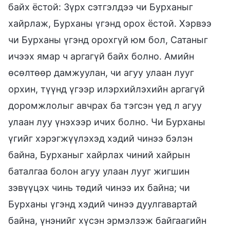
байх ёстой: Зүрх сэтгэлдээ чи Бурханыг
хайрлаж, Бурханы үгэнд орох ёстой. Хэрвээ
чи Бурханы үгэнд орохгүй юм бол, Сатаныг
ичээх ямар ч аргагүй байх болно. Амийн
өсөлтөөр дамжуулан, чи агуу улаан лууг
орхин, түүнд үгээр илэрхийлэхийн аргагүй
доромжлолыг авчрах ба тэгсэн үед л агуу
улаан луу үнэхээр ичих болно. Чи Бурханы
үгийг хэрэгжүүлэхэд хэдий чинээ бэлэн
байна, Бурханыг хайрлах чиний хайрын
баталгаа болон агуу улаан лууг жигшин
зэвүүцэх чинь төдий чинээ их байна; чи
Бурханы үгэнд хэдий чинээ дуулгавартай
байна, үнэнийг хүсэн эрмэлзэж байгаагийн