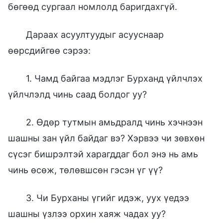
бөгөөд сургаал номлолд баригдахгүй.
Дараах асуултуудыг асууснаар
өөрсдийгөө сэрээ:
1. Чамд байгаа мэдлэг Бурханд үйлчлэх
үйлчлэлд чинь саад болдог уу?
2. Өдөр тутмын амьдралд чинь хэчнээн
шашны зан үйл байдаг вэ? Хэрвээ чи зөвхөн
сүсэг бишрэлтэй харагддаг бол энэ нь амь
чинь өсөж, төлөвшсөн гэсэн үг үү?
3. Чи Бурханы үгийг идэж, уух үедээ
шашны үзлээ орхин хаяж чадах уу?