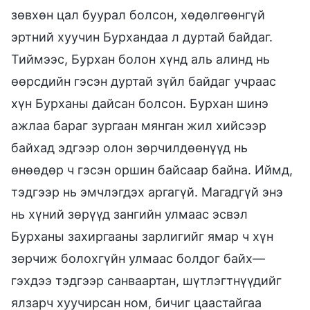
зөвхөн цал буурал болсон, хөдөлгөөнгүй
эртний хуучин Бурхандаа л дуртай байдаг.
Тиймээс, Бурхан болон хүнд аль алинд нь
өөрсдийн гэсэн дуртай зүйл байдаг учраас
хүн Бурханы дайсан болсон. Бурхан шинэ
ажлаа бараг зургаан мянган жил хийсээр
байхад эдгээр олон зөрчилдөөнүүд нь
өнөөдөр ч гэсэн оршин байсаар байна. Иймд,
тэдгээр нь эмчлэгдэх аргагүй. Магадгүй энэ
нь хүний зөрүүд зангийн улмаас эсвэл
Бурханы захиргааны зарлигийг ямар ч хүн
зөрчиж болохгүйн улмаас болдог байх—
гэхдээ тэдгээр санваартан, шүтлэгтнүүдийг
ялзарч хуучирсан ном, бичиг цаастайгаа