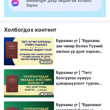
Messenger дээр бидэнтэй холбоо
барих
Холбогдох контент
Бурханы үг | "Бурханы
зан чанар болон Түүний
ажлын үр дүнг хэрхэн
мэдэх вэ" (I хэсэг)
44:32
Бурханы үг | "Төгс
болгуулах хүмүүс
цэвэршүүлэлт туулах
ёстой" (I хэсэг)
29:14
Бурханы үг | "Бурханыг