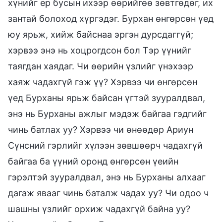
хүнийг ер бусын ихээр өөрийгөө зөвтгөдөг, их
зантай болоход хүргэдэг. Бурхан өнгөрсөн үед
юу ярьж, хийж байснаа эргэн дурсдаггүй;
хэрвээ энэ нь хоцрогдсон бол Тэр үүнийг
таягдан хаядаг. Чи өөрийн үзлийг үнэхээр
хаяж чадахгүй гэж үү? Хэрвээ чи өнгөрсөн
үед Бурханы ярьж байсан үгтэй зууралдвал,
энэ нь Бурханы ажлыг мэдэж байгаа гэдгийг
чинь батлах уу? Хэрвээ чи өнөөдөр Ариун
Сүнсний гэрлийг хүлээн зөвшөөрч чадахгүй
байгаа ба үүний оронд өнгөрсөн үеийн
гэрэлтэй зууралдвал, энэ нь Бурханы алхааг
дагаж явааг чинь баталж чадах уу? Чи одоо ч
шашны үзлийг орхиж чадахгүй байна уу?