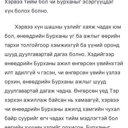
Хэрвээ тийм бол чи Бурханыг эсэргүүцдэг
хүн болох болно.
Хэрвээ хүн шашны үзлийг хаяж чадах юм
бол, өнөөдрийн Бурханы үг ба ажлыг өөрийн
тархи толгойгоор хэмжихгүй ба үүний оронд
шууд дуулгавартай дагах болно. Хэдийгээр
өнөөдрийн Бурханы ажил өнгөрсөн үеийнхтэй
илт адилгүй ч гэсэн, чи өнгөрсөн үеийн үзлээ
орхин, өнөөдрийн Бурханы ажлыг шууд
дуулгавартай дагаж чадна. Өнгөрсөн үед Тэр
хэрхэн ажиллаж байсан нь хамаагүй, хэрвээ
чи өнөөдрийн Бурханы ажилд хамгийн чухал
байр суурийг өгч чадах тийм мэдлэгтэй бол
өөрийн хуучин үзлийг орхисон, Бурханыг