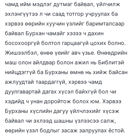
чамд ийм мэдлэг дутмаг байвал, үйлчилж
эхлэнгүүтээ л чи саад тотгор учруулах ба
хэрвээ өөрийн хуучин үзлийг баримталсаар
байвал Бурхан чамайг хэзээ ч дахин
босохооргүй болтол гарцаагүй цохих болно.
Жишээлбэл, өнөө үеийг авч үзье. Өнөөдрийн
маш олон айлдвар болон ажил нь Библитэй
нийцдэггүй ба Бурханы өмнө нь хийж байсан
ажлуудтай таардаггүй, хэрвээ чамд
дуулгавартай дагах хүсэл байхгүй бол чи
хэдийд ч унан доройтож болох юм. Хэрвээ
Бурханы хүслийн дагуу үйлчлэхийг хүсэж
байвал чи эхлээд шашны үзлээсээ салж,
өөрийн үзэл бодлыг засаж залруулах ёстой.