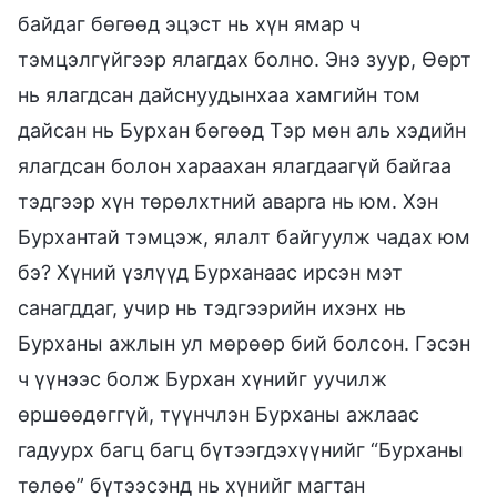
байдаг бөгөөд эцэст нь хүн ямар ч
тэмцэлгүйгээр ялагдах болно. Энэ зуур, Өөрт
нь ялагдсан дайснуудынхаа хамгийн том
дайсан нь Бурхан бөгөөд Тэр мөн аль хэдийн
ялагдсан болон хараахан ялагдаагүй байгаа
тэдгээр хүн төрөлхтний аварга нь юм. Хэн
Бурхантай тэмцэж, ялалт байгуулж чадах юм
бэ? Хүний үзлүүд Бурханаас ирсэн мэт
санагддаг, учир нь тэдгээрийн ихэнх нь
Бурханы ажлын ул мөрөөр бий болсон. Гэсэн
ч үүнээс болж Бурхан хүнийг уучилж
өршөөдөггүй, түүнчлэн Бурханы ажлаас
гадуурх багц багц бүтээгдэхүүнийг “Бурханы
төлөө” бүтээсэнд нь хүнийг магтан