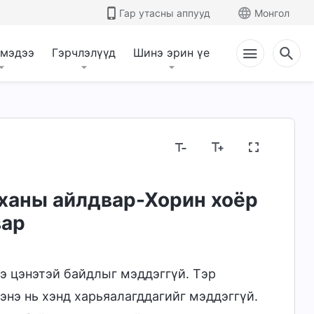
Гар утасны аппууд
Монгол
 мэдээ
Гэрчлэлүүд
Шинэ эрин үе
рханы айлдвар-Хорин хоёр
вар
нэ цэнэтэй байдлыг мэддэггүй. Тэр
энэ нь хэнд харьяалагддагийг мэддэггүй.