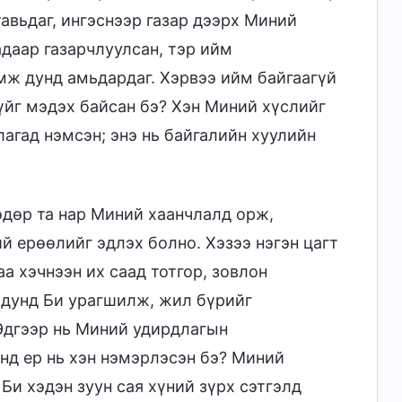
авьдаг, ингэснээр газар дээрх Миний
даар газарчлуулсан, тэр ийм
мж дунд амьдардаг. Хэрвээ ийм байгаагүй
үйг мэдэх байсан бэ? Хэн Миний хүслийг
агад нэмсэн; энэ нь байгалийн хуулийн
өдөр та нар Миний хаанчлалд орж,
й ерөөлийг эдлэх болно. Хэзээ нэгэн цагт
а хэчнээн их саад тотгор, зовлон
н дунд Би урагшилж, жил бүрийг
 Эдгээр нь Миний удирдлагын
нд ер нь хэн нэмэрлэсэн бэ? Миний
Би хэдэн зуун сая хүний зүрх сэтгэлд