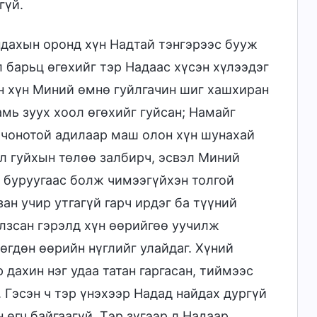
гүй.
дахын оронд хүн Надтай тэнгэрээс бууж
л барьц өгөхийг тэр Надаас хүсэн хүлээдэг
н хүн Миний өмнө гуйлгачин шиг хашхиран
амь зуух хоол өгөхийг гуйсан; Намайг
 чонотой адилаар маш олон хүн шунахай
ал гуйхын төлөө залбирч, эсвэл Миний
 буруугаас болж чимээгүйхэн толгой
зан учир утгагүй гарч ирдэг ба түүний
алзсан гэрэлд хүн өөрийгөө уучилж
өгдөн өөрийн нүглийг улайдаг. Хүний
 дахин нэг удаа татан гаргасан, тиймээс
 Гэсэн ч тэр үнэхээр Надад найдах дургүй
 өгч байгаагүй. Тэр зүгээр л Надаар