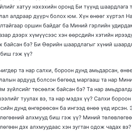
үйлийг хатуу нэхэхийн оронд Би түүнд шаардлага т
лал алдраар дүүрч болох юм. Хүн өнөөг хүртэл На
лтайгаар оршин байдаг ба Миний гэрлийн удирда
газар дээрх хүмүүсээс хэн өөрсдийн хэтийн ирээд
х байсан бэ? Би Өөрийн шаардлагыг хүний шаардл
 биш гэж үү?
чигдөр та нар салхи, бороон дунд амьдарсан, өнө
лалын ардууд болсон бөгөөд маргааш та нар Мини
йм зүйлсийг төсөөлж байсан бэ? Та нар амьдралда
ээлийг туулах вэ, та нар мэдэх үү? Салхи бороо
сийн дунд өнгөрөөсөн ба ингээд өнөө үед ирсэн.
лөгөөний алхмууд биш гэж үү? Миний төлөвлөгөө
лөгөөн дэх алхмуудаас хэн зугтан одож чадах вэ? 