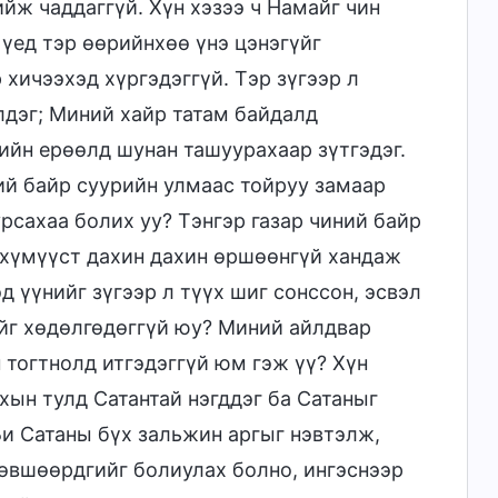
йж чаддаггүй. Хүн хэзээ ч Намайг чин
үед тэр өөрийнхөө үнэ цэнэгүйг
 хичээхэд хүргэдэггүй. Тэр зүгээр л
лдэг; Миний хайр татам байдалд
ийн ерөөлд шунан ташуурахаар зүтгэдэг.
ний байр суурийн улмаас тойруу замаар
урсахаа болих уу? Тэнгэр газар чиний байр
 хүмүүст дахин дахин өршөөнгүй хандаж
д үүнийг зүгээр л түүх шиг сонссон, эсвэл
ийг хөдөлгөдөггүй юу? Миний айлдвар
 тогтнолд итгэдэггүй юм гэж үү? Хүн
хын тулд Сатантай нэгддэг ба Сатаныг
Би Сатаны бүх зальжин аргыг нэвтэлж,
зөвшөөрдгийг болиулах болно, ингэснээр