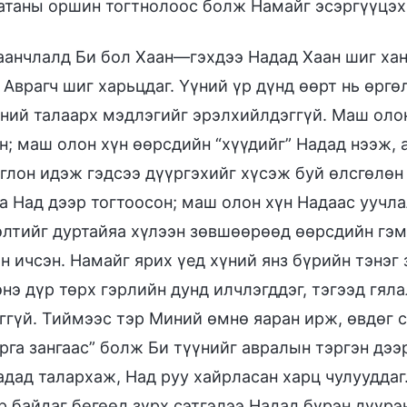
атаны оршин тогтнолоос болж Намайг эсэргүүцэх
аанчлалд Би бол Хаан—гэхдээ Надад Хаан шиг хан
 Аврагч шиг харьцдаг. Үүний үр дүнд өөрт нь өргө
ний талаарх мэдлэгийг эрэлхийлдэггүй. Маш оло
н; маш олон хүн өөрсдийн “хүүдийг” Надад нээж, 
глон идэж гэдсээ дүүргэхийг хүсэж буй өлсгөлөн
а Над дээр тогтоосон; маш олон хүн Надаас уучл
элтийг дуртайяа хүлээн зөвшөөрөөд өөрсдийн гэм
н ичсэн. Намайг ярих үед хүний янз бүрийн тэнэг 
нэ дүр төрх гэрлийн дунд илчлэгддэг, тэгээд гял
ггүй. Тиймээс тэр Миний өмнө яаран ирж, өвдөг с
рга зангаас” болж Би түүнийг авралын тэргэн дээр
адад талархаж, Над руу хайрласан харц чулууддаг.
р байдаг бөгөөд зүрх сэтгэлээ Надад бүрэн дүүрэн