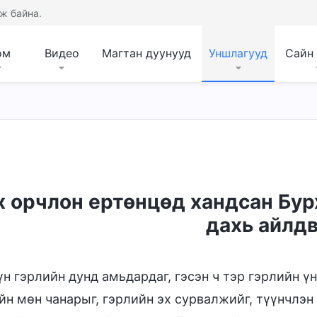
ж байна.
ом
Видео
Магтан дуунууд
Уншлагууд
Сайн
х орчлон ертөнцөд хандсан Бу
дахь айлд
үн гэрлийн дунд амьдардаг, гэсэн ч тэр гэрлийн ү
йн мөн чанарыг, гэрлийн эх сурвалжийг, түүнчлэн 