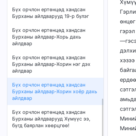
Хүмүү
Бүх орчлон ертөнцөд хандсан
Гэрли
Бурханы айлдварууд 19-р бүлэг
өнцөг
Бүх орчлон ертөнцөд хандсан
гэрэл
Бурханы айлдвар-Хорь дахь
—гэсэ
айлдвар
дэлхи
Бүх орчлон ертөнцөд хандсан
хэзээ
Бурханы айлдвар-Хорин нэг дэх
байга
айлдвар
ердөө
Бүх орчлон ертөнцөд хандсан
сэтгэ
Бурханы айлдвар-Хорин хоёр дахь
айлдвар
амьда
сэтгэ
Бүх орчлон ертөнцөд хандсан
Миний
Бурханы айлдварууд Хүмүүс ээ,
бүгд баярлан хөөрцгөө!
Миний