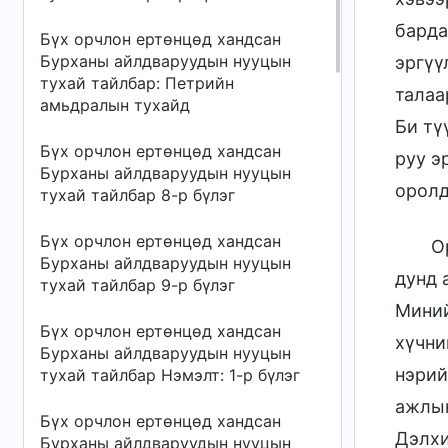
барда
Бүх орчлон ертөнцөд хандсан
Бурханы айлдваруудын нууцын
эргүү
тухай тайлбар: Петрийн
талаа
амьдралын тухайд
Би тү
Бүх орчлон ертөнцөд хандсан
руу э
Бурханы айлдваруудын нууцын
оролд
тухай тайлбар 8-р бүлэг
Бүх орчлон ертөнцөд хандсан
О
Бурханы айлдваруудын нууцын
дунд 
тухай тайлбар 9-р бүлэг
Миний
Бүх орчлон ертөнцөд хандсан
хүчни
Бурханы айлдваруудын нууцын
нэрий
тухай тайлбар Нэмэлт: 1-р бүлэг
ажлын
Бүх орчлон ертөнцөд хандсан
Дэлхи
Бурханы айлдваруудын нууцын