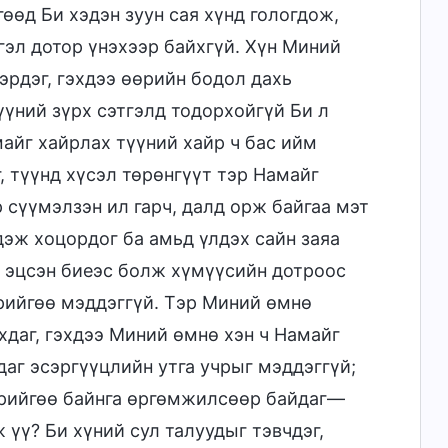
гөөд Би хэдэн зуун сая хүнд гологдож,
эл дотор үнэхээр байхгүй. Хүн Миний
эрдэг, гэхдээ өөрийн бодол дахь
үний зүрх сэтгэлд тодорхойгүй Би л
майг хайрлах түүний хайр ч бас ийм
, түүнд хүсэл төрөнгүүт тэр Намайг
 сүүмэлзэн ил гарч, далд орж байгаа мэт
дэж хоцордог ба амьд үлдэх сайн заяа
ж эцсэн биеэс болж хүмүүсийн дотроос
өрийгөө мэддэггүй. Тэр Миний өмнө
хдаг, гэхдээ Миний өмнө хэн ч Намайг
даг эсэргүүцлийн утга учрыг мэддэггүй;
өрийгөө байнга өргөмжилсөөр байдаг—
 үү? Би хүний сул талуудыг тэвчдэг,