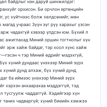
цөл байдлыг нэн даруй шинжилдэг:
аранхуйг орхисон. Би орчлон ертөнцийн
г, ус хүйтнээс болж хөлдсөнийг, мөн
 магад учраас Зүүн зүг рүү харахыг үзсэн
харж чадахгүй хэвээр үлдсэн юм. Бүхий л
аас ажиглахад Миний оршин тогтнолыг хүн
лийг эрж хайж байдаг, тэр хоол хүнс хайж
г—гэсэн ч тэр Миний өдрийг мэдэхгүй,
 Бүх хүний дундаас үнэхээр Миний зүрх
х хүний дунд алхаж, бүх хүний дунд
айдаг ба иймээс үнэхээр Миний зүрх
йг хэрхэн анхаарахаа мэддэггүй, тэд
л тусгуулж чаддаггүй. Хэдийгээр хүн
г таних чадваргүй; хүний биеийн хэмжээ