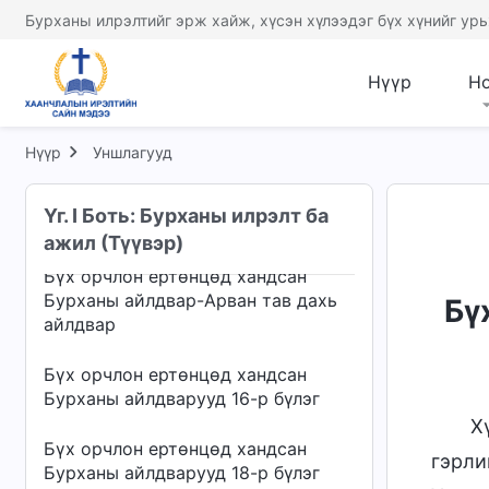
Бурханы айлдвар-Арван хоёр дахь
Бурханы илрэлтийг эрж хайж, хүсэн хүлээдэг бүх хүнийг урь
айлдвар
Бүх орчлон ертөнцөд хандсан
Нүүр
Н
Бурханы айлдвар-Арван гурав
дахь айлдвар
Нүүр
Уншлагууд
Бүх орчлон ертөнцөд хандсан
Бурханы айлдвар-Арван дөрөв дэх
Үг. I Боть: Бурханы илрэлт ба
айлдвар
ажил (Түүвэр)
Бүх орчлон ертөнцөд хандсан
Бурханы айлдвар-Арван тав дахь
Бү
айлдвар
Бүх орчлон ертөнцөд хандсан
Бурханы айлдварууд 16-р бүлэг
Х
Бүх орчлон ертөнцөд хандсан
гэрли
Бурханы айлдварууд 18-р бүлэг