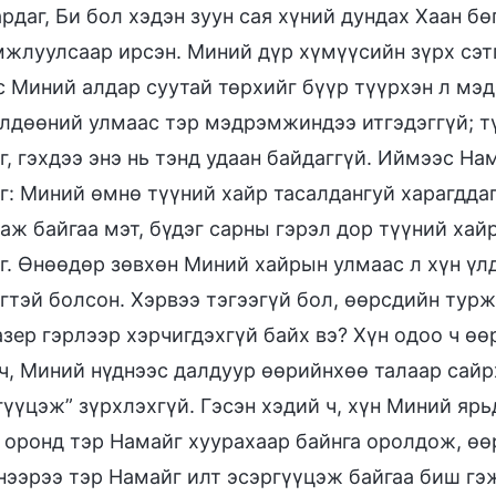
рдаг, Би бол хэдэн зуун сая хүний дундах Хаан бө
жлуулсаар ирсэн. Миний дүр хүмүүсийн зүрх сэтг
с Миний алдар суутай төрхийг бүүр түүрхэн л мэд
лдөөний улмаас тэр мэдрэмжиндээ итгэдэггүй; тү
г, гэхдээ энэ нь тэнд удаан байдаггүй. Иймээс На
г: Миний өмнө түүний хайр тасалдангуй харагддаг
аж байгаа мэт, бүдэг сарны гэрэл дор түүний хайр
г. Өнөөдөр зөвхөн Миний хайрын улмаас л хүн үл
гтэй болсон. Хэрвээ тэгээгүй бол, өөрсдийн тур
азер гэрлээр хэрчигдэхгүй байх вэ? Хүн одоо ч ө
ч, Миний нүднээс далдуур өөрийнхөө талаар сайр
гүүцэж” зүрхлэхгүй. Гэсэн хэдий ч, хүн Миний ярь
 оронд тэр Намайг хуурахаар байнга оролдож, ө
нээрээ тэр Намайг илт эсэргүүцэж байгаа биш гэж