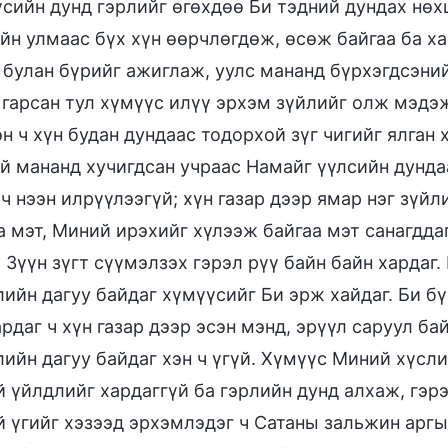
сийн дунд гэрлийг өгөхдөө Би тэдний дундах нөх
йн улмаас бүх хүн өөрчлөгдөж, өсөж байгаа ба х
 булан бүрийг ажиглаж, уулс мананд бүрхэгдсэний
 гарсан тул хүмүүс илүү эрхэм зүйлийг олж мэдэж
н ч хүн будан дундаас тодорхой зүг чигийг ялган 
й мананд хучигдсан учраас Намайг үүлсийн дунд
 ч нээн илрүүлээгүй; хүн газар дээр ямар нэг зүй
а мэт, Миний ирэхийг хүлээж байгаа мэт санагдда
 Зүүн зүгт сүүмэлзэх гэрэл рүү байн байн хардаг.
лийн дагуу байдаг хүмүүсийг Би эрж хайдаг. Би бү
рдаг ч хүн газар дээр эсэн мэнд, эрүүл саруул б
лийн дагуу байдаг хэн ч үгүй. Хүмүүс Миний хүсли
 үйлдлийг хардаггүй ба гэрлийн дунд алхаж, гэрэ
 үгийг хэзээд эрхэмлэдэг ч Сатаны зальжин аргы