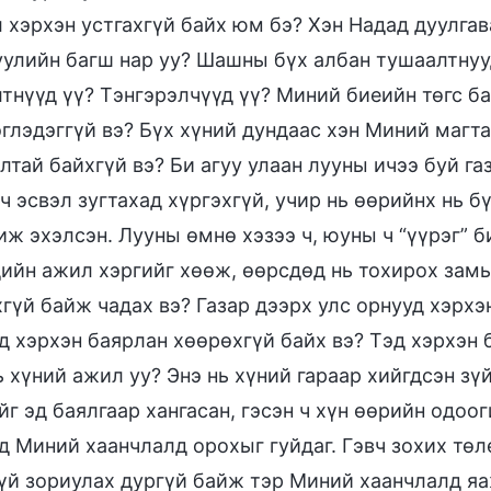
 хэрхэн устгахгүй байх юм бэ? Хэн Надад дуулга
уулийн багш нар уу? Шашны бүх албан тушаалтнууд
тнүүд үү? Тэнгэрэлчүүд үү? Миний биеийн төгс ба
глэдэггүй вэ? Бүх хүний дундаас хэн Миний магта
лтай байхгүй вэ? Би агуу улаан лууны ичээ буй га
ч эсвэл зугтахад хүргэхгүй, учир нь өөрийнх нь б
ж эхэлсэн. Лууны өмнө хэзээ ч, юуны ч “үүрэг” б
ийн ажил хэргийг хөөж, өөрсдөд нь тохирох замыг
гүй байж чадах вэ? Газар дээрх улс орнууд хэрхэ
д хэрхэн баярлан хөөрөхгүй байх вэ? Тэд хэрхэн 
ь хүний ажил уу? Энэ нь хүний гараар хийгдсэн зү
йг эд баялгаар хангасан, гэсэн ч хүн өөрийн одоо
д Миний хаанчлалд орохыг гуйдаг. Гэвч зохих төл
үй зориулах дургүй байж тэр Миний хаанчлалд я