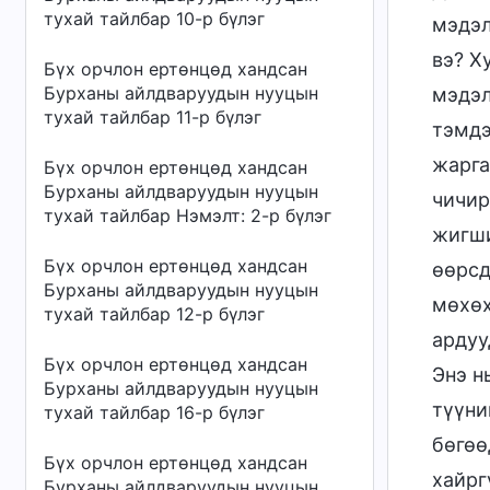
тухай тайлбар 10-р бүлэг
мэдэл
вэ? Х
Бүх орчлон ертөнцөд хандсан
Бурханы айлдваруудын нууцын
мэдэл
тухай тайлбар 11-р бүлэг
тэмдэ
жарга
Бүх орчлон ертөнцөд хандсан
Бурханы айлдваруудын нууцын
чичир
тухай тайлбар Нэмэлт: 2-р бүлэг
жигши
Бүх орчлон ертөнцөд хандсан
өөрсд
Бурханы айлдваруудын нууцын
мөхөх
тухай тайлбар 12-р бүлэг
ардуу
Бүх орчлон ертөнцөд хандсан
Энэ н
Бурханы айлдваруудын нууцын
түүни
тухай тайлбар 16-р бүлэг
бөгөө
Бүх орчлон ертөнцөд хандсан
хайрг
Бурханы айлдваруудын нууцын