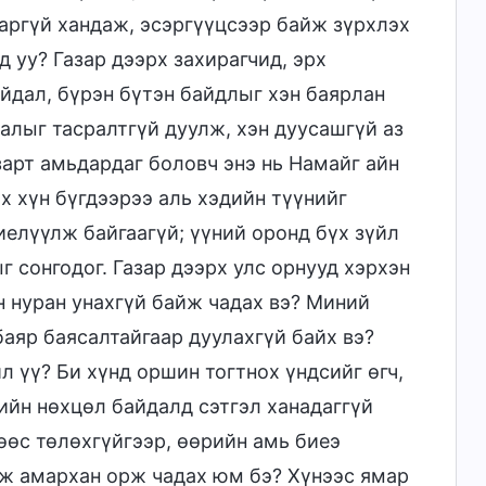
варгүй хандаж, эсэргүүцсээр байж зүрхлэх
 уу? Газар дээрх захирагчид, эрх
йдал, бүрэн бүтэн байдлыг хэн баярлан
алыг тасралтгүй дуулж, хэн дуусашгүй аз
зарт амьдардаг боловч энэ нь Намайг айн
үх хүн бүгдээрээ аль хэдийн түүнийг
иелүүлж байгаагүй; үүний оронд бүх зүйл
 сонгодог. Газар дээрх улс орнууд хэрхэн
н нуран унахгүй байж чадах вэ? Миний
баяр баясалтайгаар дуулахгүй байх вэ?
йл үү? Би хүнд оршин тогтнох үндсийг өгч,
гийн нөхцөл байдалд сэтгэл ханадаггүй
өөс төлөхгүйгээр, өөрийн амь биеэ
аж амархан орж чадах юм бэ? Хүнээс ямар