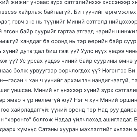
хий жижиг учраас зүрх сэтгэлийнхээ хүссэнээр хи
лээсээ хайрлаж байгаагүй. Би түүнийг өргөмжлөх 
дэг, гэвч энэ нь түүнийг Миний сэтгэлд нийцэхээр
 өгсөн байр суурийг гартаа атгаад нарийн шинжи
мжгүй ханддаг ба оронд нь тэр өөрийн байр суур
ь хүний дутагдал биш гэж үү? Уулс нүүх үедээ чи
гэж үү? Ус урсах үедээ чиний байр суурины өмнө 
наас болж урвуугаар өөрчлөгдөх үү? Нэгэнтээ Би
н—гэсэн ч хэн ч үүнийг эрхэмлэн нандигнаагүй, тэ
шиг уншсан. Миний үг үнэхээр хүний зүрх сэтгэл
эр ямар ч үр нөлөөгүй юу? Нэг ч хүн Миний оршин
гөө хайрладаггүй: үүний оронд тэр Над руу дайра
н “хөрөнгө” болгож Надад үйлчлэхэд ашигладаг. 
 дээрх хүмүүс Сатаны хууран мэхлэлтийг хүлээн 