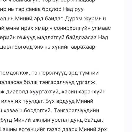
ир нь тэр санаа бодлоо Над руу
тгэл нь Миний ард байдаг. Дүрэм журмын
ий өмнө ирэх ямар ч сонирхолгүйн улмаас
 өөрийн гөжүүд мэдлэггүй байдлаасаа Над
ршөөл бөгөөд энэ нь хүнийг аврахаар
тэмдэглэж, тэнгэрэлчүүд ард түмний
лчлэлээсээ болж тэнгэрэлчүүд үргэлж
лж диаволд хууртахгүй, харин харанхуйн
илүү их туулдаг. Бүх ардууд Миний
ч хэзээ ч босдоггүй. Тэнгэрэлчүүдийн
бүгд Миний ажлын урсгал дунд байдаг.
Шашны ертөнцийг газар дээрх Миний эрх