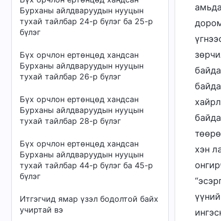
амьда
Бурханы айлдваруудын нууцын
тухай тайлбар 24-р бүлэг ба 25-р
дором
бүлэг
үгнээ
зөрчи
Бүх орчлон ертөнцөд хандсан
Бурханы айлдваруудын нууцын
байда
тухай тайлбар 26-р бүлэг
байда
Бүх орчлон ертөнцөд хандсан
хайрл
Бурханы айлдваруудын нууцын
байда
тухай тайлбар 28-р бүлэг
төөрө
Бүх орчлон ертөнцөд хандсан
хэн л
Бурханы айлдваруудын нууцын
онгир
тухай тайлбар 44-р бүлэг ба 45-р
бүлэг
“эсэр
үүний
Итгэгчид ямар үзэл бодолтой байх
учиртай вэ
ингэс