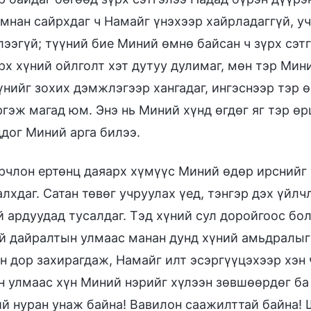
мнан сайрхдаг ч Намайг үнэхээр хайрладаггүй, уч
лээгүй; түүний бие Миний өмнө байсан ч зүрх сэ
рх хүний ойлголт хэт дутуу дулимаг, мөн тэр Мин
үнийг зохих дэмжлэгээр хангадаг, ингэснээр тэр
ргэж магад юм. Энэ нь Миний хүнд өгдөг яг тэр ө
дог Миний арга билээ.
рчлон ертөнц даяарх хүмүүс Миний өдөр ирснийг 
алхдаг. Сатан төвөг учруулах үед, тэнгэр дэх үй
 ардуудад тусалдаг. Тэд хүний сул доройгоос бо
й дайралтын улмаас манан дунд хүний амьдралыг 
н дор захирагдаж, Намайг илт эсэргүүцэхээр хэн 
 улмаас хүн Миний нэрийг хүлээн зөвшөөрдөг ба 
й нуран унаж байна! Вавилон саажилттай байна! 