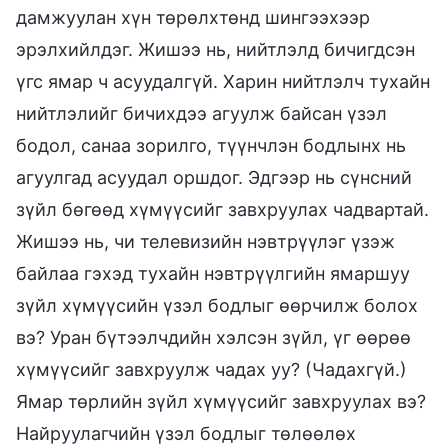
дамжуулан хүн төрөлхтөнд шингээхээр
эрэлхийлдэг. Жишээ нь, нийтлэлд бичигдсэн
үгс ямар ч асуудалгүй. Харин нийтлэлч тухайн
нийтлэлийг бичихдээ агуулж байсан үзэл
бодол, санаа зорилго, түүнчлэн бодлынх нь
агуулгад асуудал оршдог. Эдгээр нь сүнсний
зүйл бөгөөд хүмүүсийг завхруулах чадвартай.
Жишээ нь, чи телевизийн нэвтрүүлэг үзэж
байлаа гэхэд тухайн нэвтрүүлгийн ямаршуу
зүйл хүмүүсийн үзэл бодлыг өөрчилж болох
вэ? Уран бүтээлчдийн хэлсэн зүйл, үг өөрөө
хүмүүсийг завхруулж чадах уу? (Чадахгүй.)
Ямар төрлийн зүйл хүмүүсийг завхруулах вэ?
Найруулагчийн үзэл бодлыг төлөөлөх