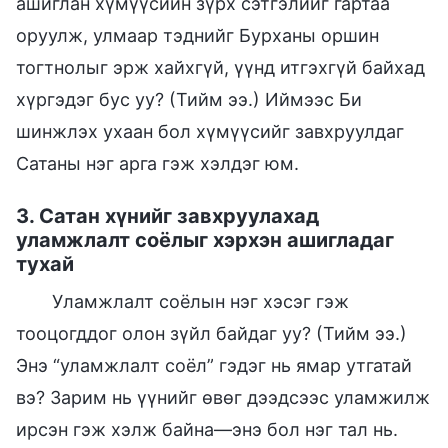
ашиглан хүмүүсийн зүрх сэтгэлийг гартаа
оруулж, улмаар тэднийг Бурханы оршин
тогтнолыг эрж хайхгүй, үүнд итгэхгүй байхад
хүргэдэг бус уу? (Тийм ээ.) Иймээс Би
шинжлэх ухаан бол хүмүүсийг завхруулдаг
Сатаны нэг арга гэж хэлдэг юм.
3. Сатан хүнийг завхруулахад
уламжлалт соёлыг хэрхэн ашигладаг
тухай
Уламжлалт соёлын нэг хэсэг гэж
тооцогддог олон зүйл байдаг уу? (Тийм ээ.)
Энэ “уламжлалт соёл” гэдэг нь ямар утгатай
вэ? Зарим нь үүнийг өвөг дээдсээс уламжилж
ирсэн гэж хэлж байна—энэ бол нэг тал нь.