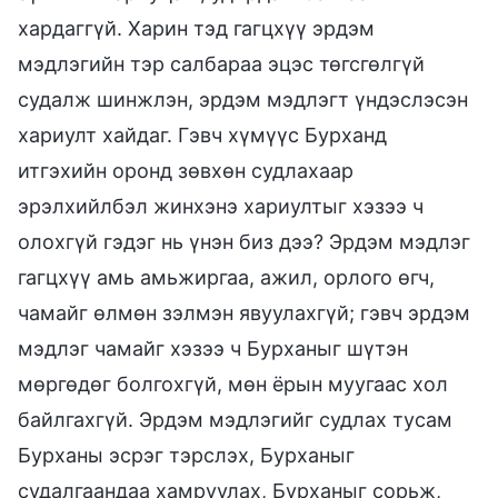
хардаггүй. Харин тэд гагцхүү эрдэм
мэдлэгийн тэр салбараа эцэс төгсгөлгүй
судалж шинжлэн, эрдэм мэдлэгт үндэслэсэн
хариулт хайдаг. Гэвч хүмүүс Бурханд
итгэхийн оронд зөвхөн судлахаар
эрэлхийлбэл жинхэнэ хариултыг хэзээ ч
олохгүй гэдэг нь үнэн биз дээ? Эрдэм мэдлэг
гагцхүү амь амьжиргаа, ажил, орлого өгч,
чамайг өлмөн зэлмэн явуулахгүй; гэвч эрдэм
мэдлэг чамайг хэзээ ч Бурханыг шүтэн
мөргөдөг болгохгүй, мөн ёрын муугаас хол
байлгахгүй. Эрдэм мэдлэгийг судлах тусам
Бурханы эсрэг тэрслэх, Бурханыг
судалгаандаа хамруулах, Бурханыг сорьж,