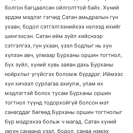
болгон багцаалсан ойлголттой байх. Хүний
эрдэм мэдлэг гэгчид Сатан амьдралын гүн
ухаан, бодол сэтгэлгээнийхээ нэлээд ихийг
шингээсэн. Сатан ийм зүйл хийснээр
сэтгэлгээ, гүн ухаан, үзэл бодлыг нь хүн
хүлээн авч, улмаар Бурханы оршин тогтнол,
бүх зүйл, хүний хувь заяан дахь Бурханы
ноёрхлыг үгүйсгэх боломж бүрддэг. Иймээс
хүн хичээл сурлагаа ахиулж, улам их
мэдлэгтэй болох тусам Бурханы оршин
тогтнол түүнд тодорхойгүй болсон мэт
санагддаг бөгөөд Бурханы оршин тогтнолыг
бүр мэдрэхээ больж ч магад. Сатан хүний
оюун санаанд үзэл, бодол, санаа нэмэх