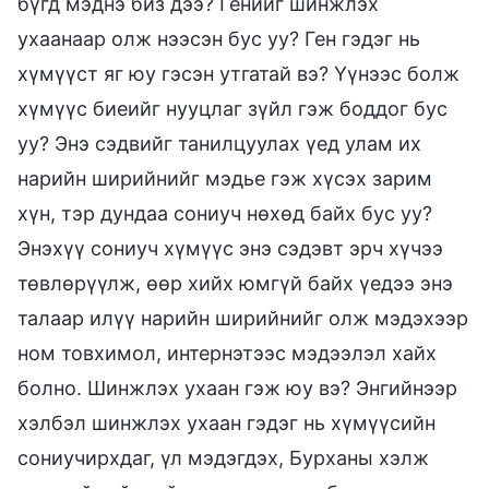
бүгд мэднэ биз дээ? Генийг шинжлэх
ухаанаар олж нээсэн бус уу? Ген гэдэг нь
хүмүүст яг юу гэсэн утгатай вэ? Үүнээс болж
хүмүүс биеийг нууцлаг зүйл гэж боддог бус
уу? Энэ сэдвийг танилцуулах үед улам их
нарийн ширийнийг мэдье гэж хүсэх зарим
хүн, тэр дундаа сониуч нөхөд байх бус уу?
Энэхүү сониуч хүмүүс энэ сэдэвт эрч хүчээ
төвлөрүүлж, өөр хийх юмгүй байх үедээ энэ
талаар илүү нарийн ширийнийг олж мэдэхээр
ном товхимол, интернэтээс мэдээлэл хайх
болно. Шинжлэх ухаан гэж юу вэ? Энгийнээр
хэлбэл шинжлэх ухаан гэдэг нь хүмүүсийн
сониучирхдаг, үл мэдэгдэх, Бурханы хэлж