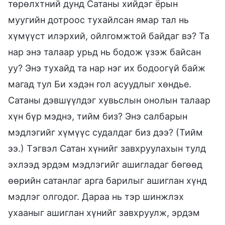
төрөлхтний дунд Сатаны хийдэг ёрын
муугийн дотроос тухайлсан ямар тал нь
хүмүүст илэрхий, ойлгомжтой байдаг вэ? Та
нар энэ талаар урьд нь бодож үзэж байсан
уу? Энэ тухайд та нар нэг их бодоогүй байж
магад тул Би хэдэн гол асуудлыг хөндье.
Сатаны дэвшүүлдэг хувьслын онолын талаар
хүн бүр мэднэ, тийм биз? Энэ салбарын
мэдлэгийг хүмүүс судалдаг биз дээ? (Тийм
ээ.) Тэгвэл Сатан хүнийг завхруулахын тулд
эхлээд эрдэм мэдлэгийг ашигладаг бөгөөд
өөрийн сатанлаг арга барилыг ашиглан хүнд
мэдлэг олгодог. Дараа нь тэр шинжлэх
ухааныг ашиглан хүнийг завхруулж, эрдэм