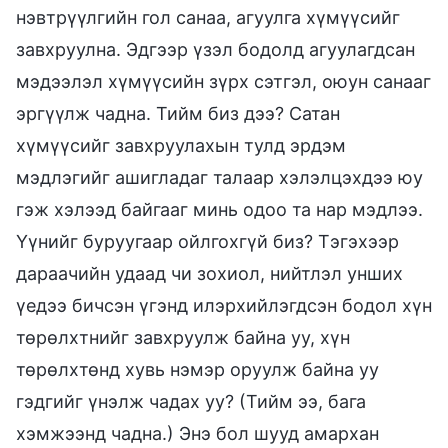
нэвтрүүлгийн гол санаа, агуулга хүмүүсийг
завхруулна. Эдгээр үзэл бодолд агуулагдсан
мэдээлэл хүмүүсийн зүрх сэтгэл, оюун санааг
эргүүлж чадна. Тийм биз дээ? Сатан
хүмүүсийг завхруулахын тулд эрдэм
мэдлэгийг ашигладаг талаар хэлэлцэхдээ юу
гэж хэлээд байгааг минь одоо та нар мэдлээ.
Үүнийг буруугаар ойлгохгүй биз? Тэгэхээр
дараачийн удаад чи зохиол, нийтлэл унших
үедээ бичсэн үгэнд илэрхийлэгдсэн бодол хүн
төрөлхтнийг завхруулж байна уу, хүн
төрөлхтөнд хувь нэмэр оруулж байна уу
гэдгийг үнэлж чадах уу? (Тийм ээ, бага
хэмжээнд чадна.) Энэ бол шууд амархан