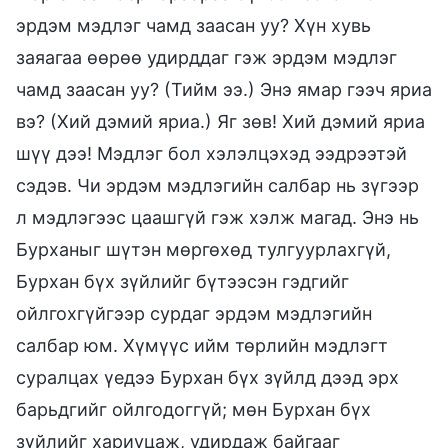
эрдэм мэдлэг чамд заасан уу? Хүн хувь
заяагаа өөрөө удирддаг гэж эрдэм мэдлэг
чамд заасан уу? (Тийм ээ.) Энэ ямар гээч яриа
вэ? (Хий дэмий яриа.) Яг зөв! Хий дэмий яриа
шүү дээ! Мэдлэг бол хэлэлцэхэд ээдрээтэй
сэдэв. Чи эрдэм мэдлэгийн салбар нь зүгээр
л мэдлэгээс цаашгүй гэж хэлж магад. Энэ нь
Бурханыг шүтэн мөргөхөд тулгуурлахгүй,
Бурхан бүх зүйлийг бүтээсэн гэдгийг
ойлгохгүйгээр сурдаг эрдэм мэдлэгийн
салбар юм. Хүмүүс ийм төрлийн мэдлэгт
суралцах үедээ Бурхан бүх зүйлд дээд эрх
барьдгийг ойлгодоггүй; мөн Бурхан бүх
зүйлийг хариуцаж, удирдаж байгааг