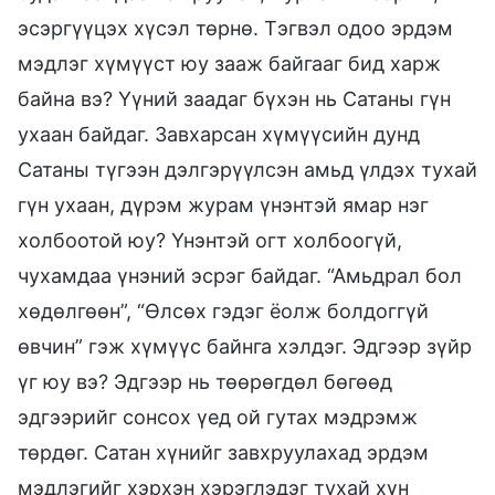
эсэргүүцэх хүсэл төрнө. Тэгвэл одоо эрдэм
мэдлэг хүмүүст юу зааж байгааг бид харж
байна вэ? Үүний заадаг бүхэн нь Сатаны гүн
ухаан байдаг. Завхарсан хүмүүсийн дунд
Сатаны түгээн дэлгэрүүлсэн амьд үлдэх тухай
гүн ухаан, дүрэм журам үнэнтэй ямар нэг
холбоотой юу? Үнэнтэй огт холбоогүй,
чухамдаа үнэний эсрэг байдаг. “Амьдрал бол
хөдөлгөөн”, “Өлсөх гэдэг ёолж болдоггүй
өвчин” гэж хүмүүс байнга хэлдэг. Эдгээр зүйр
үг юу вэ? Эдгээр нь төөрөгдөл бөгөөд
эдгээрийг сонсох үед ой гутах мэдрэмж
төрдөг. Сатан хүнийг завхруулахад эрдэм
мэдлэгийг хэрхэн хэрэглэдэг тухай хүн