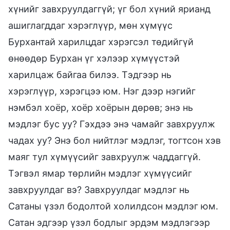
хүнийг завхруулдаггүй; үг бол хүний ярианд
ашиглагддаг хэрэглүүр, мөн хүмүүс
Бурхантай харилцдаг хэрэгсэл төдийгүй
өнөөдөр Бурхан үг хэлээр хүмүүстэй
харилцаж байгаа билээ. Тэдгээр нь
хэрэглүүр, хэрэгцээ юм. Нэг дээр нэгийг
нэмбэл хоёр, хоёр хоёрын дөрөв; энэ нь
мэдлэг бус уу? Гэхдээ энэ чамайг завхруулж
чадах уу? Энэ бол нийтлэг мэдлэг, тогтсон хэв
маяг тул хүмүүсийг завхруулж чаддаггүй.
Тэгвэл ямар төрлийн мэдлэг хүмүүсийг
завхруулдаг вэ? Завхруулдаг мэдлэг нь
Сатаны үзэл бодолтой холилдсон мэдлэг юм.
Сатан эдгээр үзэл бодлыг эрдэм мэдлэгээр