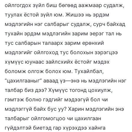
ойлгогдох зүйл биш бөгөөд аажмаар судалж,
туулах ёстой зүйл юм. Жишээ нь эрдэм
мэдлэгийн нэг салбарыг судалж, сурч байхад
тухайн эрдэм мэдлэгийн зарим эерэг тал нь
тус салбарын талаарх зарим ерөнхий
мэдлэгийг ойлгоход тус болохын зэрэгцээ
хүмүүс юунаас зайлсхийх ёстойг мэдэх
боломж олгож болох юм. Тухайлбал,
“цахилгааныг” аваад үз—энэ нь мэдлэгийн нэг
талбар биз дээ? Хүмүүс тогонд цохиулж,
гэмтэж болно гэдгийг мэдээгүй бол чи
мэдлэггүй байх бус уу? Харин мэдлэгийн энэ
талбарыг ойлгомогцоо чи цахилгаан
гүйдэлтэй биетэд гар хүрэхдээ хайнга