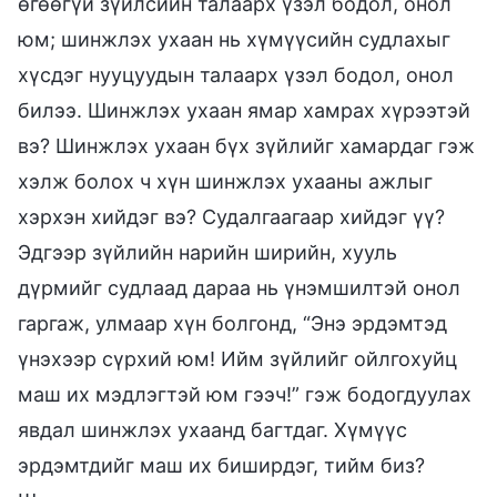
өгөөгүй зүйлсийн талаарх үзэл бодол, онол
юм; шинжлэх ухаан нь хүмүүсийн судлахыг
хүсдэг нууцуудын талаарх үзэл бодол, онол
билээ. Шинжлэх ухаан ямар хамрах хүрээтэй
вэ? Шинжлэх ухаан бүх зүйлийг хамардаг гэж
хэлж болох ч хүн шинжлэх ухааны ажлыг
хэрхэн хийдэг вэ? Судалгаагаар хийдэг үү?
Эдгээр зүйлийн нарийн ширийн, хууль
дүрмийг судлаад дараа нь үнэмшилтэй онол
гаргаж, улмаар хүн болгонд, “Энэ эрдэмтэд
үнэхээр сүрхий юм! Ийм зүйлийг ойлгохуйц
маш их мэдлэгтэй юм гээч!” гэж бодогдуулах
явдал шинжлэх ухаанд багтдаг. Хүмүүс
эрдэмтдийг маш их биширдэг, тийм биз?