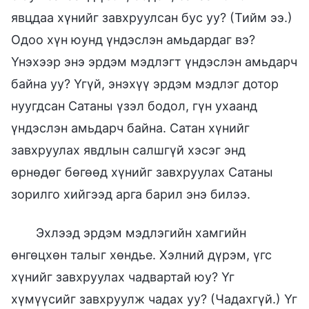
явцдаа хүнийг завхруулсан бус уу? (Тийм ээ.)
Одоо хүн юунд үндэслэн амьдардаг вэ?
Үнэхээр энэ эрдэм мэдлэгт үндэслэн амьдарч
байна уу? Үгүй, энэхүү эрдэм мэдлэг дотор
нуугдсан Сатаны үзэл бодол, гүн ухаанд
үндэслэн амьдарч байна. Сатан хүнийг
завхруулах явдлын салшгүй хэсэг энд
өрнөдөг бөгөөд хүнийг завхруулах Сатаны
зорилго хийгээд арга барил энэ билээ.
Эхлээд эрдэм мэдлэгийн хамгийн
өнгөцхөн талыг хөндье. Хэлний дүрэм, үгс
хүнийг завхруулах чадвартай юу? Үг
хүмүүсийг завхруулж чадах уу? (Чадахгүй.) Үг