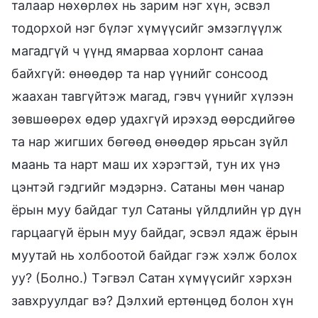
талаар нөхөрлөх нь зарим нэг хүн, эсвэл
тодорхой нэг бүлэг хүмүүсийг эмзэглүүлж
магадгүй ч үүнд ямарваа хорлонт санаа
байхгүй: өнөөдөр та нар үүнийг сонсоод
жаахан тавгүйтэж магад, гэвч үүнийг хүлээн
зөвшөөрөх өдөр удахгүй ирэхэд өөрсдийгөө
та нар жигших бөгөөд өнөөдөр ярьсан зүйл
маань та нарт маш их хэрэгтэй, тун их үнэ
цэнтэй гэдгийг мэдэрнэ. Сатаны мөн чанар
ёрын муу байдаг тул Сатаны үйлдлийн үр дүн
гарцаагүй ёрын муу байдаг, эсвэл ядаж ёрын
муутай нь холбоотой байдаг гэж хэлж болох
уу? (Болно.) Тэгвэл Сатан хүмүүсийг хэрхэн
завхруулдаг вэ? Дэлхий ертөнцөд болон хүн