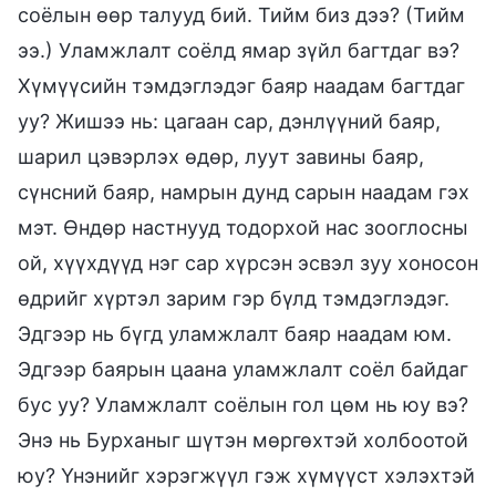
соёлын өөр талууд бий. Тийм биз дээ? (Тийм
ээ.) Уламжлалт соёлд ямар зүйл багтдаг вэ?
Хүмүүсийн тэмдэглэдэг баяр наадам багтдаг
уу? Жишээ нь: цагаан сар, дэнлүүний баяр,
шарил цэвэрлэх өдөр, луут завины баяр,
сүнсний баяр, намрын дунд сарын наадам гэх
мэт. Өндөр настнууд тодорхой нас зооглосны
ой, хүүхдүүд нэг сар хүрсэн эсвэл зуу хоносон
өдрийг хүртэл зарим гэр бүлд тэмдэглэдэг.
Эдгээр нь бүгд уламжлалт баяр наадам юм.
Эдгээр баярын цаана уламжлалт соёл байдаг
бус уу? Уламжлалт соёлын гол цөм нь юу вэ?
Энэ нь Бурханыг шүтэн мөргөхтэй холбоотой
юу? Үнэнийг хэрэгжүүл гэж хүмүүст хэлэхтэй