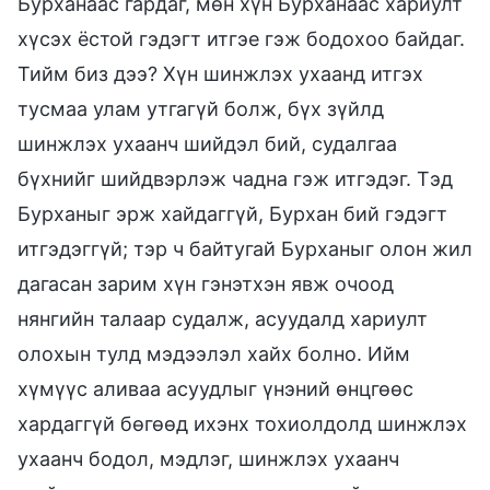
Бурханаас гардаг, мөн хүн Бурханаас хариулт
хүсэх ёстой гэдэгт итгэе гэж бодохоо байдаг.
Тийм биз дээ? Хүн шинжлэх ухаанд итгэх
тусмаа улам утгагүй болж, бүх зүйлд
шинжлэх ухаанч шийдэл бий, судалгаа
бүхнийг шийдвэрлэж чадна гэж итгэдэг. Тэд
Бурханыг эрж хайдаггүй, Бурхан бий гэдэгт
итгэдэггүй; тэр ч байтугай Бурханыг олон жил
дагасан зарим хүн гэнэтхэн явж очоод
нянгийн талаар судалж, асуудалд хариулт
олохын тулд мэдээлэл хайх болно. Ийм
хүмүүс аливаа асуудлыг үнэний өнцгөөс
хардаггүй бөгөөд ихэнх тохиолдолд шинжлэх
ухаанч бодол, мэдлэг, шинжлэх ухаанч