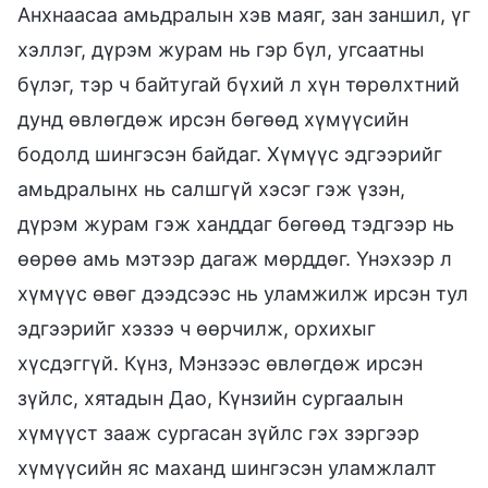
Анхнаасаа амьдралын хэв маяг, зан заншил, үг
хэллэг, дүрэм журам нь гэр бүл, угсаатны
бүлэг, тэр ч байтугай бүхий л хүн төрөлхтний
дунд өвлөгдөж ирсэн бөгөөд хүмүүсийн
бодолд шингэсэн байдаг. Хүмүүс эдгээрийг
амьдралынх нь салшгүй хэсэг гэж үзэн,
дүрэм журам гэж ханддаг бөгөөд тэдгээр нь
өөрөө амь мэтээр дагаж мөрддөг. Үнэхээр л
хүмүүс өвөг дээдсээс нь уламжилж ирсэн тул
эдгээрийг хэзээ ч өөрчилж, орхихыг
хүсдэггүй. Күнз, Мэнзээс өвлөгдөж ирсэн
зүйлс, хятадын Дао, Күнзийн сургаалын
хүмүүст зааж сургасан зүйлс гэх зэргээр
хүмүүсийн яс маханд шингэсэн уламжлалт