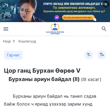
Нүүр
Уншлагууд
Гарчиг
Цор ганц Бурхан Өөрөө V
Бурханы ариун байдал (II)
(III хэсэг)
Бурханы ариун байдал нь танил сэдэв
байж болох ч яриад үзэхээр зарим хүнд