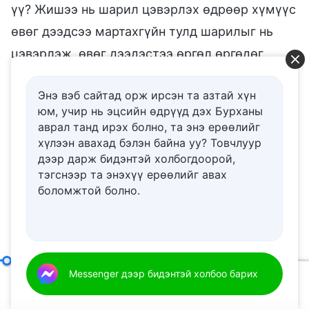
үү? Жишээ нь шарил цэвэрлэх өдрөөр хүмүүс
өвөг дээдсээ мартахгүйн тулд шарилыг нь
цэвэрлэж, өвөг дээдэстээ өргөл өргөдөг.
Түүнчлэн Сатан хүмүүст эх оронч байхыг
Энэ вэб сайтад орж ирсэн та азтай хүн
сануулдгийн нэг жишээ нь луут завины баяр
юм, учир нь эцсийн өдрүүд дэх Бурханы
юм. Тэгвэл намрын дунд сарын наадам яадаг
аврал танд ирэх болно, та энэ ерѳѳлийг
вэ? (Гэр бүлийнхнийг цуглуулдаг.) Гэр бүлийн
хүлээн авахад бэлэн байна уу? Товчлуур
дээр дарж бидэнтэй холбогдоорой,
цугларалтын цаад нөхцөл байдал нь юу вэ?
тэгснээр та энэхүү ерѳѳлийг авах
Үүний шалтгаан юу вэ? Сэтгэлээсээ ярилцаж,
боломжтой болно.
сэтгэлээрээ холбогдох явдал. Мэдээж цагаан
сарын битүүнийг тэмдэглэнэ үү, дэнлүүний
баярыг тэмдэглэнэ үү хамаагүй, эдгээр
тэмдэглэлт явдлын цаад шалтгааныг
Цор ганц Бурхан Өөрөө V
Messenger дээр бидэнтэй холбоо барих
00:20
48:25
тайлбарлах олон арга бий. Яаж ч