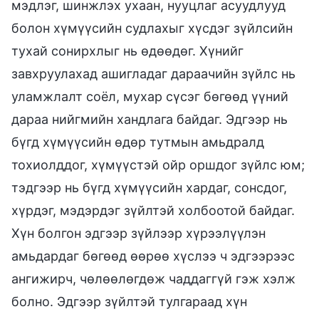
мэдлэг, шинжлэх ухаан, нууцлаг асуудлууд
болон хүмүүсийн судлахыг хүсдэг зүйлсийн
тухай сонирхлыг нь өдөөдөг. Хүнийг
завхруулахад ашигладаг дараачийн зүйлс нь
уламжлалт соёл, мухар сүсэг бөгөөд үүний
дараа нийгмийн хандлага байдаг. Эдгээр нь
бүгд хүмүүсийн өдөр тутмын амьдралд
тохиолддог, хүмүүстэй ойр оршдог зүйлс юм;
тэдгээр нь бүгд хүмүүсийн хардаг, сонсдог,
хүрдэг, мэдэрдэг зүйлтэй холбоотой байдаг.
Хүн болгон эдгээр зүйлээр хүрээлүүлэн
амьдардаг бөгөөд өөрөө хүслээ ч эдгээрээс
ангижирч, чөлөөлөгдөж чаддаггүй гэж хэлж
болно. Эдгээр зүйлтэй тулгараад хүн