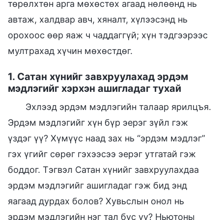
төрөлхтөн арга мөхөстөх агаад нөлөөнд нь
автаж, халдвар авч, хяналт, хүлээсэнд нь
орохоос өөр яаж ч чаддаггүй; хүн тэдгээрээс
мултрахад хүчин мөхөстдөг.
1. Сатан хүнийг завхруулахад эрдэм
мэдлэгийг хэрхэн ашигладаг тухай
Эхлээд эрдэм мэдлэгийн талаар ярилцъя.
Эрдэм мэдлэгийг хүн бүр эерэг зүйл гэж
үздэг үү? Хүмүүс наад зах нь “эрдэм мэдлэг”
гэх үгийг сөрөг гэхээсээ эерэг утгатай гэж
боддог. Тэгвэл Сатан хүнийг завхруулахдаа
эрдэм мэдлэгийг ашигладаг гэж бид энд
яагаад дурдах болов? Хувьслын онол нь
эрдэм мэдлэгийн нэг тал бус уу? Ньютоны