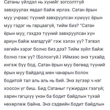
Сатаны үйлдэл нь хүнийг зогсолтгүй
завхруулах явдал байж ирлээ. Сатан ёрын
муу учраас түүний завхруулсан хүмүүс ёрын
муу гэдэг нь гарцаагүй, тийм биз? “Сатан
ёрын муу, гэхдээ түүний завхруулсан хүн
ариун байж магадгүй” гэж хэлэх үү? Тэгвэл
хөгийн хэрэг болно биз дээ? Тийм зүйл байж
болно гэж үү? (Болохгүй.) Иймээс энэ тухайд
ингэж бүү бод. Сатан ёрын муу бөгөөд түүний
ёрын муу байдалд мөн чанарын болон
бодитой тал аль аль нь бий. Энэ зүгээр ч нэг
хоосон үг биш. Бид Сатаныг гүжирдэх гээгүй;
харин гагцхүү үнэн ба бодит байдлын тухай
нөхөрлөж байна. Энэ сэдвийн бодит байдлын