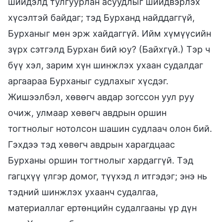
шийдэлд тулгуурлан асуудлыг шийдвэрлэх
хүсэлтэй байдаг; тэд Бурханд найддаггүй,
Бурханыг мөн эрж хайдаггүй. Ийм хүмүүсийн
зүрх сэтгэлд Бурхан бий юу? (Байхгүй.) Тэр ч
бүү хэл, зарим хүн шинжлэх ухаан судалдаг
аргаараа Бурханыг судлахыг хүсдэг.
Жишээлбэл, хөвөгч авдар зогссон уул руу
очиж, улмаар хөвөгч авдрын оршин
тогтнолыг нотолсон шашин судлаач олон бий.
Гэхдээ тэд хөвөгч авдрын харагдцаас
Бурханы оршин тогтнолыг хардаггүй. Тэд
гагцхүү үлгэр домог, түүхэд л итгэдэг; энэ нь
тэдний шинжлэх ухаанч судалгаа,
материаллаг ертөнцийн судалгааны үр дүн