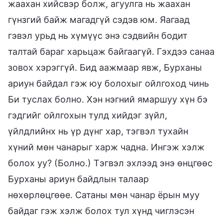
жаахан хийсвэр болж, агуулга нь жаахан
гүнзгий байж магадгүй сэдэв юм. Яагаад
гэвэл урьд нь хүмүүс энэ сэдвийн бодит
талтай бараг харьцаж байгаагүй. Гэхдээ санаа
зовох хэрэггүй. Бид аажмаар явж, Бурханы
ариун байдал гэж юу болохыг ойлгоход чинь
Би туслах болно. Хэн нэгний ямаршуу хүн бэ
гэдгийг ойлгохын тулд хийдэг зүйл,
үйлдлийнх нь үр дүнг хар, тэгвэл тухайн
хүний мөн чанарыг харж чадна. Ингэж хэлж
болох уу? (Болно.) Тэгвэл эхлээд энэ өнцгөөс
Бурханы ариун байдлын талаар
нөхөрлөцгөөе. Сатаны мөн чанар ёрын муу
байдаг гэж хэлж болох тул хүнд чиглэсэн