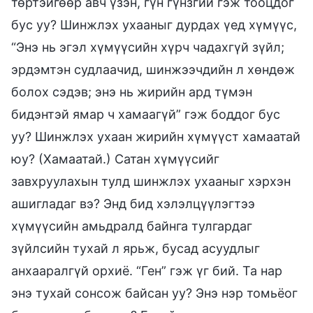
төртэйгөөр авч үзэн, гүн гүнзгий гэж тооцдог
бус уу? Шинжлэх ухааныг дурдах үед хүмүүс,
“Энэ нь эгэл хүмүүсийн хүрч чадахгүй зүйл;
эрдэмтэн судлаачид, шинжээчдийн л хөндөж
болох сэдэв; энэ нь жирийн ард түмэн
бидэнтэй ямар ч хамаагүй” гэж боддог бус
уу? Шинжлэх ухаан жирийн хүмүүст хамаатай
юу? (Хамаатай.) Сатан хүмүүсийг
завхруулахын тулд шинжлэх ухааныг хэрхэн
ашигладаг вэ? Энд бид хэлэлцүүлэгтээ
хүмүүсийн амьдралд байнга тулгардаг
зүйлсийн тухай л ярьж, бусад асуудлыг
анхааралгүй орхиё. “Ген” гэж үг бий. Та нар
энэ тухай сонсож байсан уу? Энэ нэр томьёог