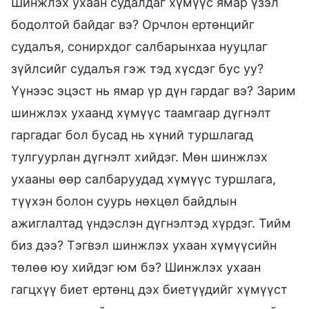
Шинжлэх ухаан судалдаг хүмүүс ямар үзэл
бодолтой байдаг вэ? Орчлон ертөнцийг
судалъя, сонирхдог салбарынхаа нууцлаг
зүйлсийг судалъя гэж тэд хүсдэг бус уу?
Үүнээс эцэст нь ямар үр дүн гардаг вэ? Зарим
шинжлэх ухаанд хүмүүс таамгаар дүгнэлт
гаргадаг бол бусад нь хүний туршлагад
тулгуурлан дүгнэлт хийдэг. Мөн шинжлэх
ухааны өөр салбаруудад хүмүүс туршлага,
түүхэн болон суурь нөхцөл байдлын
ажиглалтад үндэслэн дүгнэлтэд хүрдэг. Тийм
биз дээ? Тэгвэл шинжлэх ухаан хүмүүсийн
төлөө юу хийдэг юм бэ? Шинжлэх ухаан
гагцхүү биет ертөнц дэх биетүүдийг хүмүүст