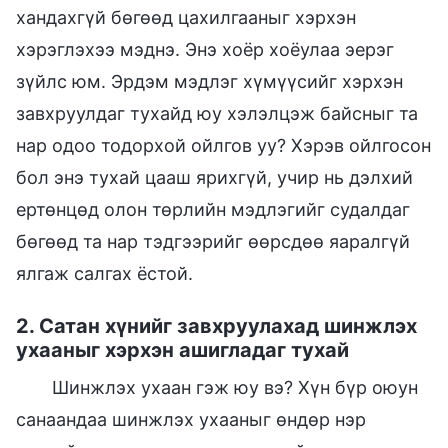
хандахгүй бөгөөд цахилгааныг хэрхэн
хэрэглэхээ мэднэ. Энэ хоёр хоёулаа эерэг
зүйлс юм. Эрдэм мэдлэг хүмүүсийг хэрхэн
завхруулдаг тухайд юу хэлэлцэж байсныг та
нар одоо тодорхой ойлгов уу? Хэрэв ойлгосон
бол энэ тухай цааш ярихгүй, учир нь дэлхий
ертөнцөд олон төрлийн мэдлэгийг судалдаг
бөгөөд та нар тэдгээрийг өөрсдөө яаралгүй
ялгаж салгах ёстой.
2. Сатан хүнийг завхруулахад шинжлэх
ухааныг хэрхэн ашигладаг тухай
Шинжлэх ухаан гэж юу вэ? Хүн бүр оюун
санаандаа шинжлэх ухааныг өндөр нэр