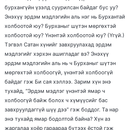
бурхангүйн үзэлд суурилсан байдаг бус уу?
Энэхүү эрдэм мэдлэгийн аль нэг нь Бурхантай
холбоотой юу? Бурханыг шүтэн мөргөхтэй
холбоотой юу? Үнэнтэй холбоотой юу? (Үгүй.)
Тэгвэл Сатан хүнийг завхруулахад эрдэм
мэдлэгийг хэрхэн ашигладаг вэ? Энэхүү
эрдэм мэдлэгийн аль нь ч Бурханыг шүтэн
мөргөхтэй холбоогүй, үнэнтэй холбоогүй
байдаг гэж Би сая хэллээ. Зарим хүн энэ
тухайд, “Эрдэм мэдлэг үнэнтэй ямар ч
холбоогүй байж болох ч хүмүүсийг бас
завхруулдаггүй шүү дээ” гэж боддог. Та нар
энэ тухайд ямар бодолтой байна? Хүн аз
жаргалаа хоёр гараараа бүтээх ёстой гэж