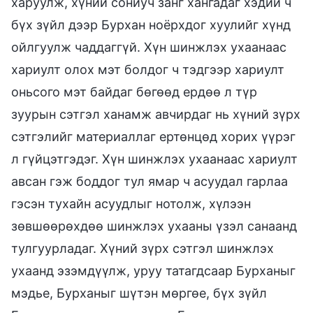
харуулж, хүний сониуч занг хангадаг хэдий ч
бүх зүйл дээр Бурхан ноёрхдог хуулийг хүнд
ойлгуулж чаддаггүй. Хүн шинжлэх ухаанаас
хариулт олох мэт болдог ч тэдгээр хариулт
оньсого мэт байдаг бөгөөд ердөө л түр
зуурын сэтгэл ханамж авчирдаг нь хүний зүрх
сэтгэлийг материаллаг ертөнцөд хорих үүрэг
л гүйцэтгэдэг. Хүн шинжлэх ухаанаас хариулт
авсан гэж боддог тул ямар ч асуудал гарлаа
гэсэн тухайн асуудлыг нотолж, хүлээн
зөвшөөрөхдөө шинжлэх ухааны үзэл санаанд
тулгуурладаг. Хүний зүрх сэтгэл шинжлэх
ухаанд эзэмдүүлж, уруу татагдсаар Бурханыг
мэдье, Бурханыг шүтэн мөргөе, бүх зүйл