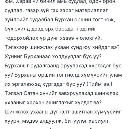
юм. Хэрэв чи бичил амь судлал, одон орон
судлал, газар зүй гэх зэрэг материаллаг
зүйлсийг судалбал Бурхан оршин тогтнож,
бүх зүйлд дээд эрх барьдаг гэдгийг
тодорхойлох үр дүнг хэзээ ч олохгүй.
Тэгэхээр шинжлэх ухаан хүнд юу хийдэг вэ?
Хүнийг Бурханаас холдуулдаг бус уу?
Бурханыг судалгаанд оруулахад хүргэдэг бус
уу? Бурханы оршин тогтнолд хүмүүсийг улам
их эргэлзэхэд хүргэдэг бус уу? (Тийм ээ.)
Тэгвэл Сатан хүнийг завхруулахад шинжлэх
ухааныг хэрхэн ашиглахыг хүсдэг вэ?
Шинжлэх ухааны дүгнэлт ашиглан хүмүүсийг
хуурч, мэдээ алдуулж, битүүлэг хариулт