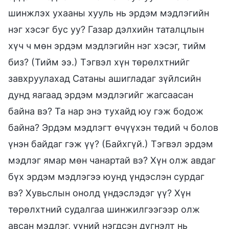
шинжлэх ухааны хууль нь эрдэм мэдлэгийн
нэг хэсэг бус уу? Газар дэлхийн таталцлын
хүч ч мөн эрдэм мэдлэгийн нэг хэсэг, тийм
биз? (Тийм ээ.) Тэгвэл хүн төрөлхтнийг
завхруулахад Сатаны ашигладаг зүйлсийн
дунд яагаад эрдэм мэдлэгийг жагсаасан
байна вэ? Та нар энэ тухайд юу гэж бодож
байна? Эрдэм мэдлэгт өчүүхэн төдий ч болов
үнэн байдаг гэж үү? (Байхгүй.) Тэгвэл эрдэм
мэдлэг ямар мөн чанартай вэ? Хүн олж авдаг
бүх эрдэм мэдлэгээ юунд үндэслэн сурдаг
вэ? Хувьслын онолд үндэслэдэг үү? Хүн
төрөлхтний судалгаа шинжилгээгээр олж
авсан мэдлэг, үүний нэгдсэн дүгнэлт нь