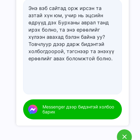
Энэ вэб сайтад орж ирсэн та
азтай хүн юм, учир нь эцсийн
өдрүүд дэх Бурханы аврал танд
ирэх болно, та энэ ерѳѳлийг
хүлээн авахад бэлэн байна уу?
Товчлуур дээр дарж бидэнтэй
холбогдоорой, тэгснээр та энэхүү
ерѳѳлийг авах боломжтой болно.
Messenger дээр бидэнтэй холбоо
барих