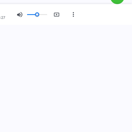
:27
Шинэ эрин үе
Гэрэл зургийн үзэсгэлэн
члал бууж ирлээ
л дэлхий дээр бууж ирлээ! Та Бурханы хаанчлалд
йна уу?
Цааш үзэх
дээр бидэнтэй холбоо барих
ах