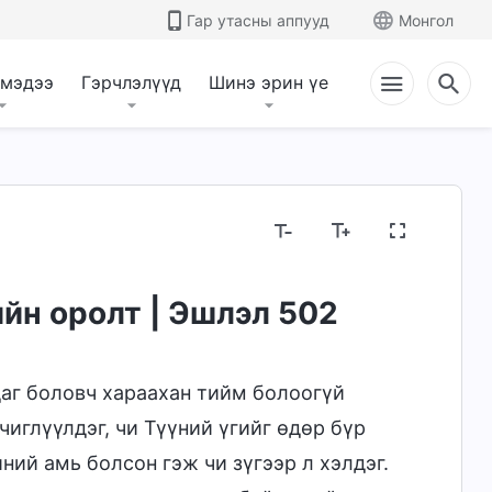
Гар утасны аппууд
Монгол
 мэдээ
Гэрчлэлүүд
Шинэ эрин үе
йн оролт | Эшлэл 502
аг боловч хараахан тийм болоогүй
чиглүүлдэг, чи Түүний үгийг өдөр бүр
ний амь болсон гэж чи зүгээр л хэлдэг.