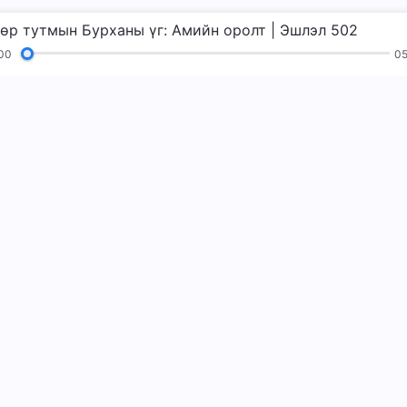
өр тутмын Бурханы үг: Амийн оролт | Эшлэл 502
00
05
д
Уншлагууд
Сайн мэдээ
Гэрчлэлүүд
аж авах
Бурхны хаан
Бурханы хаанчла
орохыг хүсэж ба
Messenger 
Биднийг даг