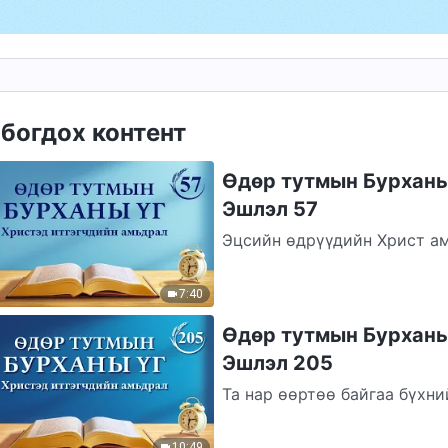
богдох контент
Өдөр тутмын Бурханы 
Эшлэл 57
Эцсийн өдрүүдийн Христ ам
үнэний замыг авчирдаг. Энэ
нөгөөтэйгүүр...
7:40
Өдөр тутмын Бурханы 
Эшлэл 205
Та нар өөртөө байгаа бүхни
Надад ашиг тус болох ажил 
байгаа...
10:49