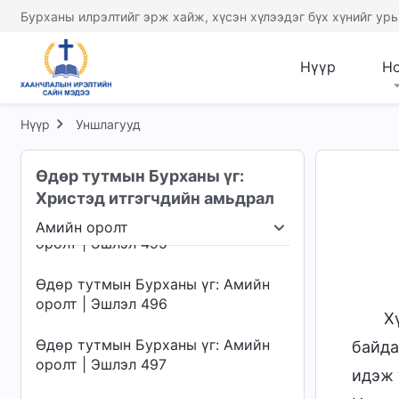
оролт | Эшлэл 491
Бурханы илрэлтийг эрж хайж, хүсэн хүлээдэг бүх хүнийг урь
Өдөр тутмын Бурханы үг: Амийн
оролт | Эшлэл 492
Нүүр
Н
Өдөр тутмын Бурханы үг: Амийн
оролт | Эшлэл 493
Нүүр
Уншлагууд
Өдөр тутмын Бурханы үг: Амийн
Өдөр тутмын Бурханы үг:
оролт | Эшлэл 494
Христэд итгэгчдийн амьдрал
Өдөр тутмын Бурханы үг: Амийн
Амийн оролт
оролт | Эшлэл 495
члэх нь
Амийн оролт
Хүрэх газар ба төгсгө
Өдөр тутмын Бурханы үг: Амийн
оролт | Эшлэл 496
Х
Өдөр тутмын Бурханы үг: Амийн
байда
оролт | Эшлэл 497
идэж 