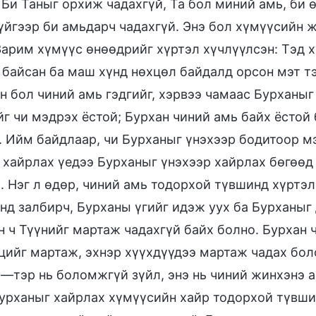
 Би Таныг орхиж чадахгүй, Та бол миний амь, би ө
үйгээр би амьдарч чадахгүй. Энэ бол хүмүүсийн 
Зарим хүмүүс өнөөдрийг хүртэл хүчлүүлсэн: Тэд х
 байсан ба маш хүнд нөхцөл байдалд орсон мэт т
н бол чиний амь гэдгийг, хэрвээ чамаас Бурханыг
йг чи мэдрэх ёстой; Бурхан чиний амь байх ёстой
. Ийм байдлаар, чи Бурханыг үнэхээр бодитоор мэ
 хайрлах үедээ Бурханыг үнэхээр хайрлах бөгөөд 
. Нэг л өдөр, чиний амь тодорхой түвшинд хүртэ
нд залбирч, Бурханы үгийг идэж уух ба Бурханыг
н ч Түүнийг мартаж чадахгүй байх болно. Бурхан 
цийг мартаж, эхнэр хүүхдүүдээ мартаж чадах бол
—тэр нь боломжгүй зүйл, энэ нь чиний жинхэнэ 
урханыг хайрлах хүмүүсийн хайр тодорхой түвшин