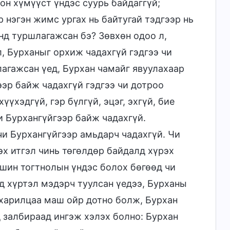
он хүмүүст үндэс суурь байдаггүй;
 нэгэн жимс ургах нь байтугай тэдгээр нь
нд туршлагажсан бэ? Зөвхөн одоо л,
л, Бурханыг орхиж чадахгүй гэдгээ чи
лагажсан үед, Бурхан чамайг явуулахаар
ээр байж чадахгүй гэдгээ чи дотроо
үүхэдгүй, гэр бүлгүй, эцэг, эхгүй, бие
и Бурхангүйгээр байж чадахгүй.
чи Бурхангүйгээр амьдарч чадахгүй. Чи
эх итгэл чинь төгөлдөр байдалд хүрэх
ршин тогтнолын үндэс болох бөгөөд чи
д хүртэл мэдэрч туулсан үедээ, Бурханы
 харилцаа маш ойр дотно болж, Бурхан
д залбираад ингэж хэлэх болно: Бурхан