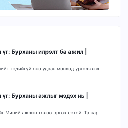
үг: Бурханы илрэлт ба ажил |
ийг төдийгүй өнө удаан мөнхөд үргэлжлэх,
 үнэн бол хүн амийг олж авах зам,
үг: Бурханы ажлыг мэдэх нь |
йг Миний ажлын төлөө өргөх ёстой. Та нар
хийх ёстой. Та нарын хувьд тодорхой бус