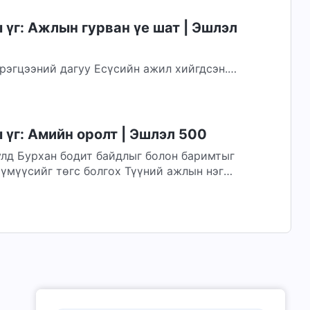
үг: Ажлын гурван үе шат | Эшлэл
рэгцээний дагуу Есүсийн ажил хийгдсэн.
тнийг золин аврах, тэдний нүглийг уучлах
үг: Амийн оролт | Эшлэл 500
улд Бурхан бодит байдлыг болон баримтыг
хүмүүсийг төгс болгох Түүний ажлын нэг