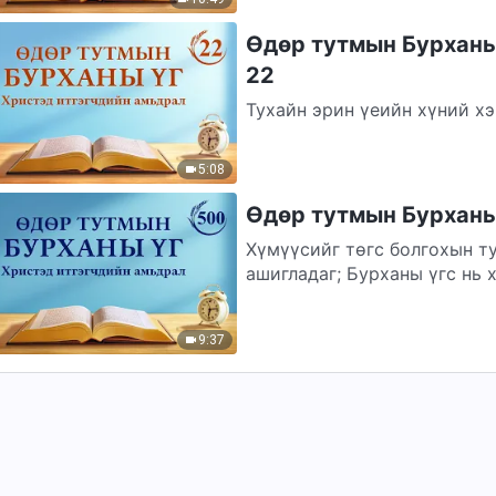
Өдөр тутмын Бурханы 
22
Тухайн эрин үеийн хүний хэ
Түүний үүрэг нь хүн төрөлх
явдал...
5:08
Өдөр тутмын Бурханы 
Хүмүүсийг төгс болгохын т
ашигладаг; Бурханы үгс нь 
хэсгийг...
9:37