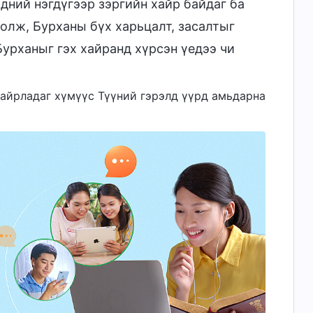
дний нэгдүгээр зэргийн хайр байдаг ба
олж, Бурханы бүх харьцалт, засалтыг
Бурханыг гэх хайранд хүрсэн үедээ чи
 хайрладаг хүмүүс Түүний гэрэлд үүрд амьдарна