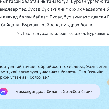
ныг гэсэн хайртай нь тэнцэхгүй, Бурхан үргэлж тэ
айдлаар тэд бусад бүх зүйлийг орхих чадвартай б
н авахад бэлэн байдаг. Бусад бүх зүйлээс давсан 
 байдалд, Бурханы хайранд амьдрах болно.
Үг. I Боть: Бурханы илрэлт ба ажил. Бурханыг
доо үед гай гамшиг ойр ойрхон тохиолдож, Эзэн эргэн
эх тухай зөгнөлүүд үндсэндээ биелсэн. Бид Эзэнийг
рхэн угтан авч болох вэ?
Messenger дээр бидэнтэй холбоо барих