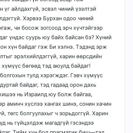
н үг айлдахгүй, эсвэл чиний үзэлтэй
лдэггүй. Хэрвээ Бурхан одоо чиний
нгаж, чи босож зогсоод эрч хүчтэйгээр
аг үндэс суурь юу байх байсан бэ? Хүний
он хүн байдаг гэж Би хэлнэ. Тэдэнд эрж
олтыг эрэлхийлдэггүй, харин өөрсдийн
хүмүүс бөгөөд тэд аюулд байдаг!
 болгохын тулд хэрэгждэг. Гэвч хүмүүс
уртай байдаг, тэд гадаад орон дахь
 жишээ нь Израилд юу болж байгаа,
эр аминч хүслээ хангах шинэ, сонин хачин
й, төгс болгуулахыг ч зорьдоггүй. Харин
үд нь гүйцэлдэж магадгүй гэсэндээ
йдаг. Тийм хүн бол прагматик биш—тэд