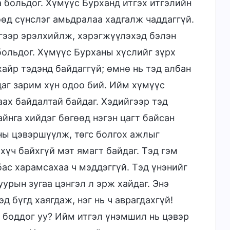
 больдог. Хүмүүс Бурханд итгэх итгэлийн
өөд сүнслэг амьдралаа хадгалж чаддаггүй.
йгээр эрэлхийлж, хэрэгжүүлэхэд бэлэн
больдог. Хүмүүс Бурханы хүслийг зүрх
хайр тэдэнд байдаггүй; өмнө нь тэд албан
даг зарим хүн одоо бий. Ийм хүмүүс
аах байдалтай байдаг. Хэдийгээр тэд
йнга хийдэг бөгөөд нэгэн цагт байсан
аны цэвэршүүлж, төгс болгох ажлыг
хүч байхгүй мэт ямагт байдаг. Тэд гэм
бас харамсахаа ч мэддэггүй. Тэд үнэнийг
уурын зугаа цэнгэл л эрж хайдаг. Энэ
д бүгд хаягдаж, нэг нь ч аврагдахгүй!
и боддог уу? Ийм итгэл үнэмшил нь цэвэр