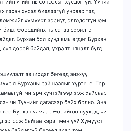
элтийн үгийг нь сонсохыг хүсдэггүй. Үүний
ах гэсэн хүсэл биелээгүй учраас тэд
боломжийг хүмүүст зориуд олгодоггүй юм
м биш. Өөрсдийнх нь санаа зорилго
айдаг. Бурхан бол хүнд амь өгдөг Бурхан
 сул дорой байдал, ухралт няцалт бүгд
ршүүлэлт авчирдаг бөгөөд энэхүү
мүүс л Бурханы сайшаалыг хүртэнэ. Тэр
хамаагүй, чи эрч хүчтэйгээр эрж хайсаар
сэн чи Түүнийг дагасаар байх болно. Энэ
рвээ Бурхан чамаас Өөрийгөө нуухад, чи
д зогсож байгаа хэрэг мөн үү? Хүмүүст
жээ байдаггүй бөгөөд асар том