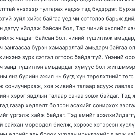
лттай үнэхээр тулгарах үедээ тэд бүдэрдэг. Бурха
хгүй зүйл хийж байгаа үед чи сэтгэлээ барьж дий
н дагуу үйлдэж байсан бол, Тэр чиний хүслийг ха
ийлж чаддаг байсан бол, чиний түшиглэж амьдард
ч зангаасаа бүрэн хамааралтай амьдарч байгаа ол
жинхэнэ зүрх сэтгэл огтоос байдаггүй. Үнэний ор
ч занд түшиглэн амьдардаг хүмүүс бол жигшмээр 
ны янз бүрийн ажил нь бүгд хүн төрөлхтнийг төгс
ж сониучирхаж, хов живийн талаар асууж лавлах д
ийн хэрэг явдлын талаар санаа зовж байдаг. Тэд
тэд газар хөдлөлт болсон эсэхийг сонирхох зэргэ
ийг үргэлж хайж байдаг. Тэд амийг эрэлхийлдэггү
й сайхан мөрөөдөл биелж, хэрээс хэтэрсэн хүслү
ны өдрийг аль болох хурдан ирүүлэхийг л эрж ха