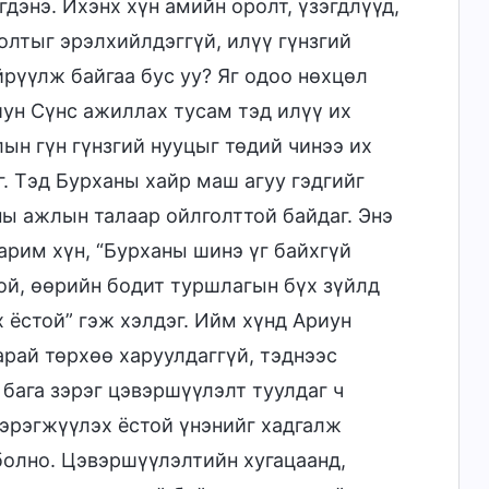
дэнэ. Ихэнх хүн амийн оролт, үзэгдлүүд,
олтыг эрэлхийлдэггүй, илүү гүнзгий
рүүлж байгаа бус уу? Яг одоо нөхцөл
иун Сүнс ажиллах тусам тэд илүү их
ын гүн гүнзгий нууцыг төдий чинээ их
г. Тэд Бурханы хайр маш агуу гэдгийг
ны ажлын талаар ойлголттой байдаг. Энэ
арим хүн, “Бурханы шинэ үг байхгүй
той, өөрийн бодит туршлагын бүх зүйлд
 ёстой” гэж хэлдэг. Ийм хүнд Ариун
арай төрхөө харуулдаггүй, тэднээс
 бага зэрэг цэвэршүүлэлт туулдаг ч
хэрэгжүүлэх ёстой үнэнийг хадгалж
болно. Цэвэршүүлэлтийн хугацаанд,