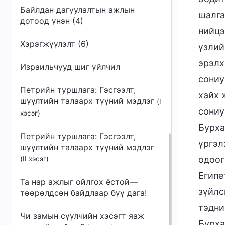
Байлдан дагуулалтын ажлын
шалга
дотоод үнэн (4)
нийцэ
Хэрэгжүүлэлт (6)
үзлий
эрэлх
Израильчууд шиг үйлчил
сониу
Петрийн туршлага: Гэсгээлт,
хайх 
шүүлтийн талаарх түүний мэдлэг
(I
сониу
хэсэг)
Бурха
Петрийн туршлага: Гэсгээлт,
үргэл
шүүлтийн талаарх түүний мэдлэг
одоог
(II хэсэг)
Египе
Та нар ажлыг ойлгох ёстой—
зүйлс
төөрөлдсөн байдлаар бүү дага!
тэдни
Чи замын сүүлчийн хэсэгт яаж
Бурха