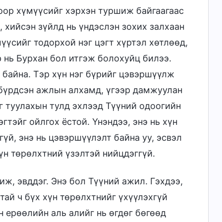
гоор хүмүүсийг хэрхэн туршиж байгаагаас
, хийсэн зүйлд нь үндэслэн зохих залхаан
үүсийг тодорхой нэг цэгт хүртэл хөтлөөд,
р нь Бурхан бол итгэж болохуйц билээ.
байна. Тэр хүн нэг бүрийг цэвэршүүлж
 бүрдсэн ажлын алхамд, үгээр дамжуулан
 туулахын тулд эхлээд Түүний одоогийн
тэйг ойлгох ёстой. Үнэндээ, энэ нь хүн
үй, энэ нь цэвэршүүлэлт байна уу, эсвэл
хүн төрөлхтний үзэлтэй нийцдэггүй.
ж, эвддэг. Энэ бол Түүний ажил. Гэхдээ,
ай ч бүх хүн төрөлхтнийг үхүүлэхгүй
н ерөөлийн аль алийг нь өгдөг бөгөөд