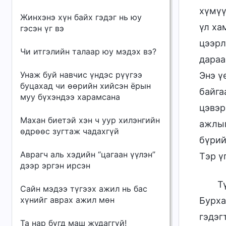
хүмүү
Жинхэнэ хүн байх гэдэг нь юу
үл ха
гэсэн үг вэ
цээрл
Чи итгэлийн талаар юу мэдэх вэ?
дараа
Унаж буй навчис үндэс рүүгээ
Энэ ү
буцахад чи өөрийн хийсэн ёрын
байга
муу бүхэндээ харамсана
цэвэр
Махан биетэй хэн ч уур хилэнгийн
ажлыг
өдрөөс зугтаж чадахгүй
бүрий
Аврагч аль хэдийн “цагаан үүлэн”
Тэр ү
дээр эргэн ирсэн
Т
Сайн мэдээ түгээх ажил нь бас
хүнийг аврах ажил мөн
Бурха
гэдэг
Та нар бүгд маш жудаггүй!