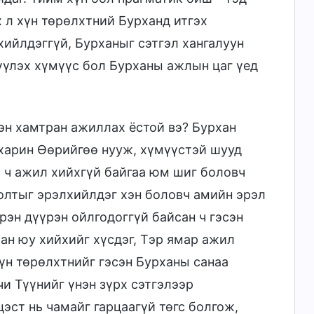
 л хүн төрөлхтний Бурханд итгэх
хийлдэггүй, Бурханыг сэтгэл хангалуун
үүлэх хүмүүс бол Бурханы ажлын цаг үед
эн хамтран ажиллах ёстой вэ? Бурхан
 харин Өөрийгөө нууж, хүмүүстэй шууд
р ч ажил хийхгүй байгаа юм шиг боловч
олтыг эрэлхийлдэг хэн боловч амийн эрэл
эн дүүрэн ойлгодоггүй байсан ч гэсэн
ан юу хийхийг хүсдэг, Тэр ямар ажил
хүн төрөлхтнийг гэсэн Бурханы санаа
чи Түүнийг үнэн зүрх сэтгэлээр
эст нь чамайг гарцаагүй төгс болгож,