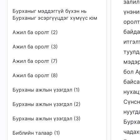
залил
Бурханыг мэддэггүй бүхэн нь
үнэни
Бурханыг эсэргүүцдэг хүмүүс юм
оролт
байда
Ажил ба оролт (2)
итгэл
Ажил ба оролт (3)
туулд
Ажил ба оролт (7)
мэдэр
бол А
Ажил ба оролт (8)
байса
Бурханы ажлын үзэгдэл (1)
нухац
Сүнсн
Бурханы ажлын үзэгдэл (2)
нуугд
Бурханы ажлын үзэгдэл (3)
Бурха
чадах
Библийн талаар (1)