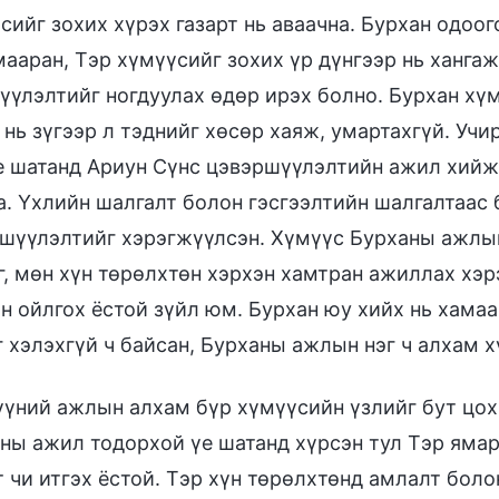
сийг зохих хүрэх газарт нь аваачна. Бурхан одоо
мааран, Тэр хүмүүсийг зохих үр дүнгээр нь хангаж
үүлэлтийг ногдуулах өдөр ирэх болно. Бурхан хүм
 нь зүгээр л тэднийг хөсөр хаяж, умартахгүй. Учи
е шатанд Ариун Сүнс цэвэршүүлэлтийн ажил хийж 
а. Үхлийн шалгалт болон гэсгээлтийн шалгалтаас
шүүлэлтийг хэрэгжүүлсэн. Хүмүүс Бурханы ажлыг
, мөн хүн төрөлхтөн хэрхэн хамтран ажиллах хэрэг
н ойлгох ёстой зүйл юм. Бурхан юу хийх нь хамааг
г хэлэхгүй ч байсан, Бурханы ажлын нэг ч алхам 
үүний ажлын алхам бүр хүмүүсийн үзлийг бут цохи
ны ажил тодорхой үе шатанд хүрсэн тул Тэр ямарт
т чи итгэх ёстой. Тэр хүн төрөлхтөнд амлалт боло