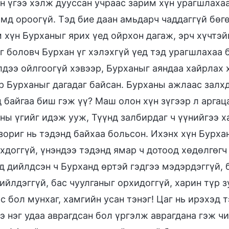
н үгээ хэлж дууссан учраас зарим хүн урагшлахаа
амд ороогүй. Тэд бие даан амьдарч чаддаггүй бөг
 хүн Бурханыг ярих үед ойрхон дагаж, эрч хүчтэ
г боловч Бурхан үг хэлэхгүй үед тэд урагшлахаа 
лдээ ойлгоогүй хэвээр, Бурханыг аяндаа хайрлах 
р Бурханыг дагадаг байсан. Бурханы ажлаас залх
 байгаа биш гэж үү? Маш олон хүн зүгээр л аргац
ны үгийг идэж ууж, Түүнд залбирдаг ч үүнийгээ ха
зориг нь тэдэнд байхаа больсон. Ихэнх хүн Бурх
хдоггүй, үнэндээ тэдэнд ямар ч дотоод хөдөлгөгч 
д дийлдсэн ч Бурханд өртэй гэдгээ мэдэрдэггүй, 
ийлдэггүй, бас чуулганыг орхидоггүй, харин түр з
с бол мунхаг, хамгийн усан тэнэг! Цаг нь ирэхэд тэ
э нэг удаа аврагдсан бол үргэлж аврагдана гэж ч