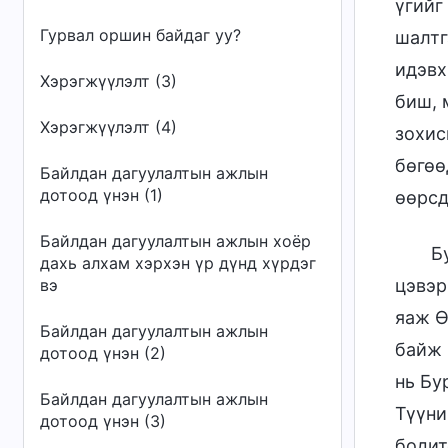
үгийг
Гурвал оршин байдаг уу?
шалтг
идэвх
Хэрэгжүүлэлт (3)
биш, 
Хэрэгжүүлэлт (4)
зохис
бөгөө
Байлдан дагуулалтын ажлын
дотоод үнэн (1)
өөрсд
Байлдан дагуулалтын ажлын хоёр
Б
дахь алхам хэрхэн үр дүнд хүрдэг
вэ
цэвэр
яаж Ө
Байлдан дагуулалтын ажлын
байж 
дотоод үнэн (2)
нь Бу
Байлдан дагуулалтын ажлын
Түүни
дотоод үнэн (3)
бодит