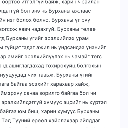
 өөртөө итгэлгүй байж, харин ч зайлан
лдаггүй бол энэ нь Бурханы ажлаас
йн нэг болох болно. Бурханы үг рүү
зогсож яавч чадахгүй. Бурханы төлөө
үгд Бурханы үгийг эрэлхийлэх урам
ы гүйцэтгэдэг ажил нь үндсэндээ үнэнийг
ар амийг эрэлхийлүүлэх нь чамайг төгс
ханд ашиглагдахад тохирохуйц болгохын
нууцуудад чих тавьж, Бурханы үгийг
лага байгаа эсэхийг харахаар хайж,
 иймэрхүү санаа зорилго байгаа бол чи
 эрэлхийлдэггүй хүмүүс эцсийг нь хүртэл
й байгаа юм биш, харин хүмүүс Бурханы
 Тэд Түүний ерөөл хайрлахаар айлддаг