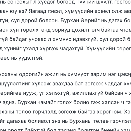
 нь сонсохыг л хүсдэг бөгөөд Түүний шүүлт, гэсгэ
аан юу вэ? Яагаад гэвэл, хүмүүсийн ерөөл олж ав
гүй, сул дорой болсон. Бурхан Өөрийг нь дагах 
мөн хүн төрөлхтөнд зориуд цохилт өгч байгаа ч ю
гүй байдаг учраас л хүмүүс идэвхгүй, сул дорой б
д хүнийг үхэлд хүргэж чадахгүй. Хүмүүсийн сөрөг,
өөс нь үүдэлтэй.
урханы одоогийн ажил нь хүмүүст зарим нэг цэвэ
шүүлэлтийг хүлээж авахдаа бат зогсож чаддаг хү
өрийгөө нууж, үг хэлэхгүй, ажиллахгүй байсан ч 
чадна. Бурхан чамайг голох болно гэж хэлсэн ч гэ
рханы төлөө гэрчлэлд зогсож байгаа хэрэг юм. Хэ
йг дагахаа боливол энэ нь Бурханы төлөө гэрчлэл
ой оролт байхгүй бол тэдэнд бодитой биеийн хэм