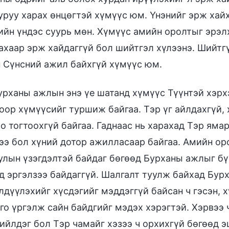
уруу харах өнцөгтэй хүмүүс юм. Үнэнийг эрж хайх
ийн үндэс суурь мөн. Хүмүүс амийн оролтыг эрэл
ахаар эрж хайдаггүй бол шийтгэл хүлээнэ. Шийтг
 Сүнсний ажил байхгүй хүмүүс юм.
урханы ажлын энэ үе шатанд хүмүүс Түүнтэй хэрх
оор хүмүүсийг туршиж байгаа. Тэр үг айлдахгүй,
о тогтоохгүй байгаа. Гаднаас нь харахад Тэр яма
ээ бол хүний дотор ажилласаар байгаа. Амийн ор
улын үзэгдэлтэй байдаг бөгөөд Бурханы ажлыг бүр
д эргэлзээ байдаггүй. Шалгалт туулж байхад Бурх
лдүүлэхийг хүсдэгийг мэддэггүй байсан ч гэсэн, 
го үргэлж сайн байдгийг мэдэх хэрэгтэй. Хэрвээ 
ийлдэг бол Тэр чамайг хэзээ ч орхихгүй бөгөөд эц