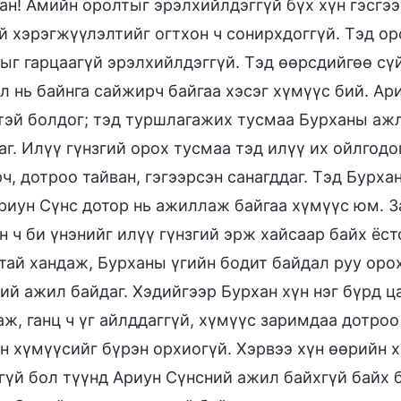
ан! Амийн оролтыг эрэлхийлдэггүй бүх хүн гэсгээг
й хэрэгжүүлэлтийг огтхон ч сонирхдоггүй. Тэд ор
ыг гарцаагүй эрэлхийлдэггүй. Тэд өөрсдийгөө сүй
л нь байнга сайжирч байгаа хэсэг хүмүүс бий. Ар
тэй болдог; тэд туршлагажих тусмаа Бурханы ажл
аг. Илүү гүнзгий орох тусмаа тэд илүү их ойлгодо
ч, дотроо тайван, гэгээрсэн санагддаг. Тэд Бурха
риун Сүнс дотор нь ажиллаж байгаа хүмүүс юм. З
н ч би үнэнийг илүү гүнзгий эрж хайсаар байх ёс
тай хандаж, Бурханы үгийн бодит байдал руу орох
ий ажил байдаг. Хэдийгээр Бурхан хүн нэг бүрд ц
аж, ганц ч үг айлддаггүй, хүмүүс заримдаа дотроо
н хүмүүсийг бүрэн орхиогүй. Хэрвээ хүн өөрийн 
гүй бол түүнд Ариун Сүнсний ажил байхгүй байх 