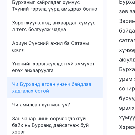
Бурха
Бурханыг хайрладаг хүмүүс
Түүний гэрэлд үүрд амьдрах болно
зөв з
Зарим
Хэрэгжүүлэлтэд анхаардаг хүмүүс
л төгс болгуулж чадна
байда
сэтгэ
Ариун Сүнсний ажил ба Сатаны
ажил
хүчээ
аюулд
Үнэнийг хэрэгжүүлдэггүй хүмүүст
Бурха
өгөх анхааруулга
урам 
Чи Бурханд өгсөн үнэнч байдлаа
сонир
хадгалах ёстой
буруу
Чи амилсан хүн мөн үү?
эрэлх
хүмүү
Зан чанар чинь өөрчлөгдөхгүй
байх нь Бурханд дайсагнаж буй
Хэрвэ
хэрэг