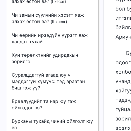
алхах ёстой вэ?
(I хэсэг)
бол б
Чи замын сүүлчийн хэсэгт яаж
итгэл
алхах ёстой вэ?
(II хэсэг)
байлг
Чи өөрийн ирээдүйн үүрэгт яаж
Ариун
хандах тухай
Б
Хүн төрөлхтнийг удирдахын
зорилго
одоог
холбо
Суралцдаггүй агаад юу ч
үнэнд
мэддэггүй хүмүүс: тэд араатан
биш гэж үү?
хайгу
тэдэн
Ерөөлүүдийг та нар юу гэж
ойлгодог вэ?
гүйцэ
зорил
Бурханы тухайд чиний ойлголт юу
вэ
эрэлх