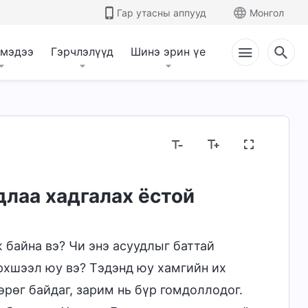
Гар утасны аппууд
Монгол
 мэдээ
Гэрчлэлүүд
Шинэ эрин үе
длаа хадгалах ёстой
 байна вэ? Чи энэ асуудлыг баттай
эрхшээл юу вэ? Тэдэнд юу хамгийн их
өрөг байдаг, зарим нь бүр гомдоллодог.