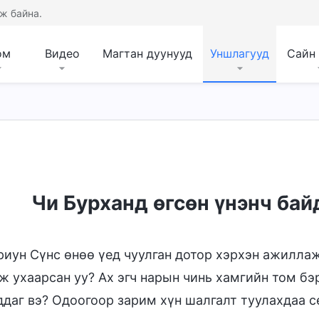
ж байна.
ом
Видео
Магтан дуунууд
Уншлагууд
Сайн
Чи Бурханд өгсөн үнэнч бай
риун Сүнс өнөө үед чуулган дотор хэрхэн ажиллаж
ж ухаарсан уу? Ах эгч нарын чинь хамгийн том б
ддаг вэ? Одоогоор зарим хүн шалгалт туулахдаа с