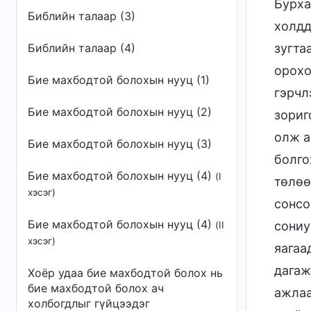
Бурха
Библийн талаар (3)
холдд
Библийн талаар (4)
зугта
орохо
Бие махбодтой болохын нууц (1)
гэрчл
Бие махбодтой болохын нууц (2)
зориг
олж а
Бие махбодтой болохын нууц (3)
болго
Бие махбодтой болохын нууц (4)
(I
төлөө
хэсэг)
сонсо
Бие махбодтой болохын нууц (4)
сониу
(II
хэсэг)
яагаа
дагаж
Хоёр удаа бие махбодтой болох нь
бие махбодтой болох ач
ажлаа
холбогдлыг гүйцээдэг