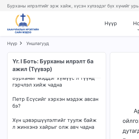
Бурханы илрэлтийг эрж хайж, хүсэн хүлээдэг бүх хүнийг урь
Зовлонт шалгалтыг туулснаар л
Бурханы хайр татам байдлыг
мэдэж болно
Нүүр
Н
Бурханыг хайрлах нь л үнэхээр
Бурханд итгэж буй хэрэг
Нүүр
Уншлагууд
“Мянган жилийн хаанчлал ирсэн”
Үг. I Боть: Бурханы илрэлт ба
тухай товч яриа
ажил (Түүвэр)
Бурханыг мэддэг хүмүүс л түүнд
гэрчлэл хийж чадна
Петр Есүсийг хэрхэн мэдэж авсан
бэ?
А
Хүн цэвэршүүлэлтийг туулж байж
ойлго
л жинхэнэ хайрыг олж авч чадна
дутаг