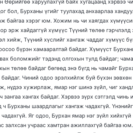
н Өөрийгөө харуулахгүй байх хугацаанд хэрвээ чи
ог бол, Бурханы үгийг туулахад анхаарлаа хандуу
аж байгаа хэрэг юм. Хожим нь чи хаягдах хүмүүси
ор эрж хайдаггүй хүмүүс Түүний төлөө гэрчлэлд 
эл хийж, Түүний хүслийг хангаж чаддаг хүмүүс б
оосоо бүрэн хамааралтай байдаг. Хүмүүст Бурхан
вах боломжийг тэдэнд олгохын тулд байдаг; чама
хын төлөө байдаг бөгөөд энэ бүгд нь чамайг Бур
 байдаг. Чиний одоо эрэлхийлж буй бүхэн зөвхөн 
ж, нүдээ хужирлаж, ямар нэг шинэ зүйл, чиг ханд
ч зангаа хангах байдаг. Хэрвээ зүрх сэтгэлд чинь
д ч Бурханы шаардлагыг хангаж чадахгүй. Үнэнийг
 чадахгүй. Яг одоо, Бурхан ямар нэг зүйл хийхгү
с залхсан учраас хамтран ажиллахгүй байгаа юм.