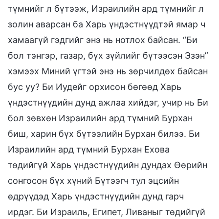
түмнийг л бүтээж, Израилийн ард түмнийг л
золин аварсан ба Харь үндэстнүүдтэй ямар ч
хамаагүй гэдгийг энэ нь нотлох байсан. “Би
бол тэнгэр, газар, бүх зүйлийг бүтээсэн Эзэн”
хэмээх Миний үгтэй энэ нь зөрчилдөх байсан
бус уу? Би Иудейг орхисон бөгөөд Харь
үндэстнүүдийн дунд ажлаа хийдэг, учир нь Би
бол зөвхөн Израилийн ард түмний Бурхан
биш, харин бүх бүтээлийн Бурхан билээ. Би
Израилийн ард түмний Бурхан Ехова
төдийгүй Харь үндэстнүүдийн дундах Өөрийн
сонгосон бүх хүний Бүтээгч тул эцсийн
өдрүүдэд Харь үндэстнүүдийн дунд гарч
ирдэг. Би Израиль, Египет, Ливаныг төдийгүй