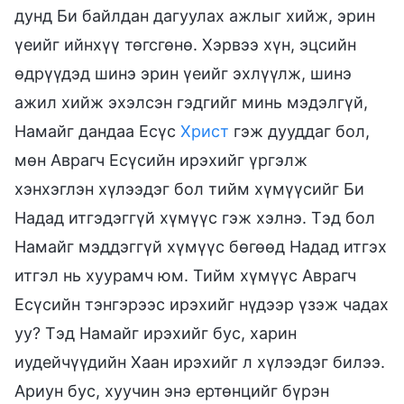
дунд Би байлдан дагуулах ажлыг хийж, эрин
үеийг ийнхүү төгсгөнө. Хэрвээ хүн, эцсийн
өдрүүдэд шинэ эрин үеийг эхлүүлж, шинэ
ажил хийж эхэлсэн гэдгийг минь мэдэлгүй,
Намайг дандаа Есүс
Христ
гэж дууддаг бол,
мөн Аврагч Есүсийн ирэхийг үргэлж
хэнхэглэн хүлээдэг бол тийм хүмүүсийг Би
Надад итгэдэггүй хүмүүс гэж хэлнэ. Тэд бол
Намайг мэддэггүй хүмүүс бөгөөд Надад итгэх
итгэл нь хуурамч юм. Тийм хүмүүс Аврагч
Есүсийн тэнгэрээс ирэхийг нүдээр үзэж чадах
уу? Тэд Намайг ирэхийг бус, харин
иудейчүүдийн Хаан ирэхийг л хүлээдэг билээ.
Ариун бус, хуучин энэ ертөнцийг бүрэн