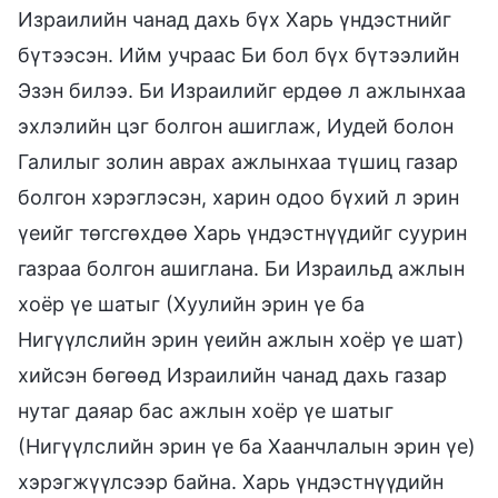
Израилийн чанад дахь бүх Харь үндэстнийг
бүтээсэн. Ийм учраас Би бол бүх бүтээлийн
Эзэн билээ. Би Израилийг ердөө л ажлынхаа
эхлэлийн цэг болгон ашиглаж, Иудей болон
Галилыг золин аврах ажлынхаа түшиц газар
болгон хэрэглэсэн, харин одоо бүхий л эрин
үеийг төгсгөхдөө Харь үндэстнүүдийг суурин
газраа болгон ашиглана. Би Израильд ажлын
хоёр үе шатыг (Хуулийн эрин үе ба
Нигүүлслийн эрин үеийн ажлын хоёр үе шат)
хийсэн бөгөөд Израилийн чанад дахь газар
нутаг даяар бас ажлын хоёр үе шатыг
(Нигүүлслийн эрин үе ба Хаанчлалын эрин үе)
хэрэгжүүлсээр байна. Харь үндэстнүүдийн