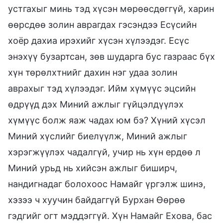
устгахыг минь тэд хүсэн мөрөөсдөггүй, харин
өөрсдөө золин аврагдах гэсэндээ Есүсийн
хоёр дахиа ирэхийг хүсэн хүлээдэг. Есүс
энэхүү бузартсан, зөв шударга бус газраас бүх
хүн төрөлхтнийг дахин нэг удаа золин
аврахыг тэд хүлээдэг. Ийм хүмүүс эцсийн
өдрүүд дэх Миний ажлыг гүйцэлдүүлэх
хүмүүс болж яаж чадах юм бэ? Хүний хүсэл
Миний хүслийг биелүүлж, Миний ажлыг
хэрэгжүүлэх чадалгүй, учир нь хүн ердөө л
Миний урьд нь хийсэн ажлыг биширч,
нандигнадаг болохоос Намайг үргэлж шинэ,
хэзээ ч хуучин байдаггүй Бурхан Өөрөө
гэдгийг огт мэддэггүй. Хүн Намайг Ехова, бас