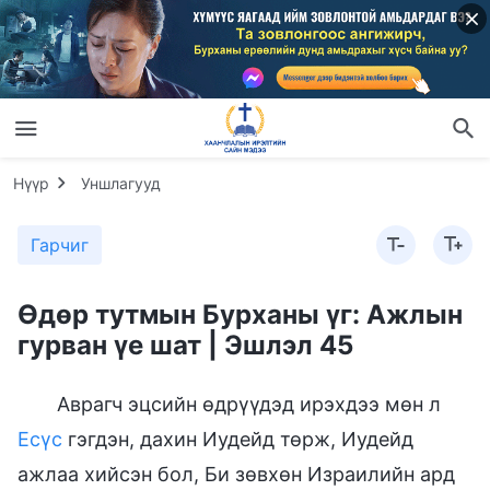
Нүүр
Уншлагууд
Гарчиг
Өдөр тутмын Бурханы үг: Ажлын
гурван үе шат | Эшлэл 45
Аврагч эцсийн өдрүүдэд ирэхдээ мөн л
Есүс
гэгдэн, дахин Иудейд төрж, Иудейд
ажлаа хийсэн бол, Би зөвхөн Израилийн ард