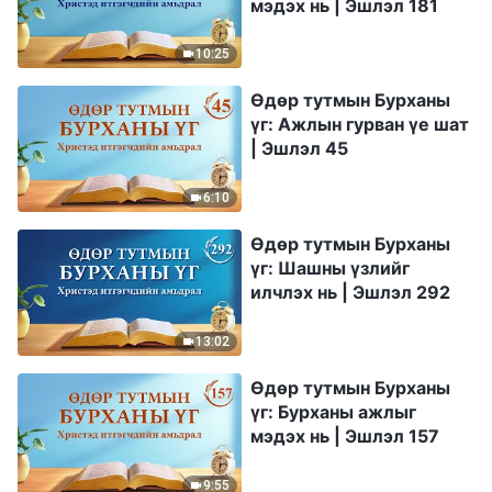
мэдэх нь | Эшлэл 181
10:25
Өдөр тутмын Бурханы
үг: Ажлын гурван үе шат
| Эшлэл 45
6:10
Өдөр тутмын Бурханы
үг: Шашны үзлийг
илчлэх нь | Эшлэл 292
13:02
Өдөр тутмын Бурханы
үг: Бурханы ажлыг
мэдэх нь | Эшлэл 157
9:55