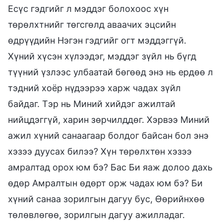
Есүс гэдгийг л мэддэг болохоос хүн
төрөлхтнийг төгсгөлд аваачих эцсийн
өдрүүдийн Нэгэн гэдгийг огт мэддэггүй.
Хүний хүсэн хүлээдэг, мэддэг зүйл нь бүгд
түүний үзлээс улбаатай бөгөөд энэ нь ердөө л
тэдний хоёр нүдээрээ харж чадах зүйл
байдаг. Тэр нь Миний хийдэг ажилтай
нийцдэггүй, харин зөрчилддөг. Хэрвээ Миний
ажил хүний санаагаар болдог байсан бол энэ
хэзээ дуусах билээ? Хүн төрөлхтөн хэзээ
амралтад орох юм бэ? Бас Би яаж долоо дахь
өдөр Амралтын өдөрт орж чадах юм бэ? Би
хүний санаа зорилгын дагуу бус, Өөрийнхөө
төлөвлөгөө, зорилгын дагуу ажилладаг.