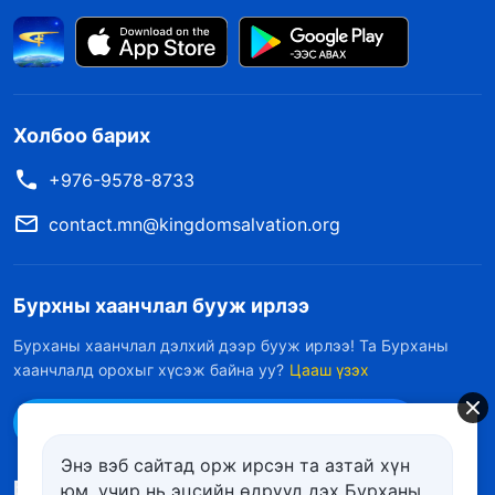
Холбоо барих
+976-9578-8733
contact.mn@kingdomsalvation.org
Бурхны хаанчлал бууж ирлээ
Бурханы хаанчлал дэлхий дээр бууж ирлээ! Та Бурханы
хаанчлалд орохыг хүсэж байна уу?
Цааш үзэх
Messenger дээр бидэнтэй холбоо барих
Энэ вэб сайтад орж ирсэн та азтай хүн
Биднийг дагах
юм, учир нь эцсийн өдрүүд дэх Бурханы