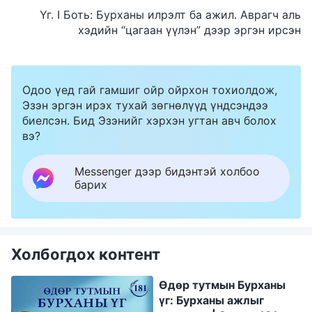
Үг. I Боть: Бурханы илрэлт ба ажил. Аврагч аль
хэдийн “цагаан үүлэн” дээр эргэн ирсэн
Одоо үед гай гамшиг ойр ойрхон тохиолдож,
Эзэн эргэн ирэх тухай зөгнөлүүд үндсэндээ
биелсэн. Бид Эзэнийг хэрхэн угтан авч болох
вэ?
Messenger дээр бидэнтэй холбоо
барих
Холбогдох контент
Өдөр тутмын Бурханы
үг: Бурханы ажлыг