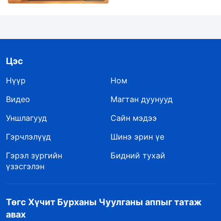
Цэс
Нүүр
Ном
Видео
Магтан дуунууд
Уншлагууд
Сайн мэдээ
Гэрчлэлүүд
Шинэ эрин үе
Гэрэл зургийн
Бидний тухай
үзэсгэлэн
Төгс Хүчит Бурханы Чуулганы аппыг татаж
авах