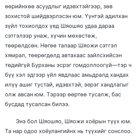
өөрийнхөө асуудлыг идэвхтэйгээр, зөв
зохистой шийдвэрлэсэн юм. Үүнтэй адилхан
зүйл тохиолдох үед Шяошяо удаа дараа
сэтгэлээр унаж, хүчин мөхөстөж,
төөрөлдсөн. Нөгөө талаар Шяожи сэтгэл
хямрал, төөрөгдөлд автахаас зайлсхийсэн
төдийгүй Бурханы эсрэг гомдоллоогүй—тэр ч
бүү хэл эдгээр үйл явдлаас амьдралд хандах
илүү ашиг тустай, идэвхтэй, эерэг хандлагыг
олж авсан юм. Тэрээр өөртөө тусалж, бас
бусдад тусалсан билээ.
Энэ бол Шяошяо, Шяожи хоёрын түүх юм.
Та нар одоо хоёулангийнх нь түүхийг сонслоо.