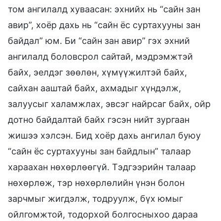
том ангилалд хуваасан: эхнийх нь “сайн зан
авир”, хоёр дахь нь “сайн ёс суртахууны зан
байдал” юм. Би “сайн зан авир” гэх эхний
ангилалд боловсрол сайтай, мэдрэмжтэй
байх, эелдэг зөөлөн, хүмүүжилтэй байх,
сайхан ааштай байх, ахмадыг хүндэлж,
залуусыг халамжлах, эвсэг найрсаг байх, ойр
дотно байдалтай байх гэсэн нийт зургаан
жишээ хэлсэн. Бид хоёр дахь ангилал буюу
“сайн ёс суртахууны зан байдлын” талаар
хараахан нөхөрлөөгүй. Тэдгээрийн талаар
нөхөрлөж, тэр нөхөрлөлийн үнэн болон
зарчмыг жигдэлж, тодруулж, бүх юмыг
ойлгомжтой, тодорхой болгосныхоо дараа