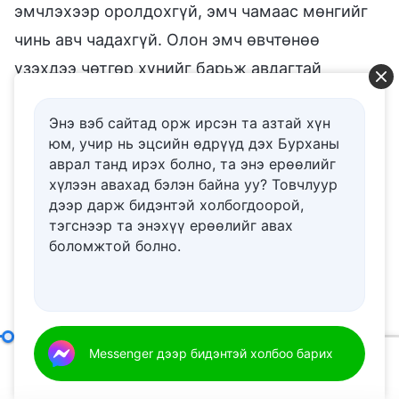
эмчлэхээр оролдохгүй, эмч чамаас мөнгийг
чинь авч чадахгүй. Олон эмч өвчтөнөө
үзэхдээ чөтгөр хүнийг барьж авдагтай
адилаар барьж аваад, тавьж явуулалгүй чанга
Энэ вэб сайтад орж ирсэн та азтай хүн
зуурдаг. Энэ бол ихэнх эмч нарын
юм, учир нь эцсийн өдрүүд дэх Бурханы
өвчтөнүүддээ хэрэглэдэг түгээмэл арга юм.
аврал танд ирэх болно, та энэ ерѳѳлийг
Тэд эхлээд хэчнээн алдартай болохоо,
хүлээн авахад бэлэн байна уу? Товчлуур
дээр дарж бидэнтэй холбогдоорой,
анагаах ухаанд хэр сайн гэдгээ, хэчнээн олон
тэгснээр та энэхүү ерѳѳлийг авах
хүнийг эдгээснээ, ямар өвчнийг эмчилснээ,
боломжтой болно.
анагаах ухаанаар хэр удаан ажиллаж
байгаагаа чамд хэлдэг. Тэд чамайг өөртөө
итгүүлж, шууд суугаад, эмчилгээг нь хүлээн
авахад хүргэдэг. Дараа нь тэд чамд хүнд
Үнэнийг эрэлхийлэх гэж юу гэсэн үг вэ (4)
Messenger дээр бидэнтэй холбоо барих
(I хэсэг)
00:20
01:01:20
өвчин тусах гэж байна, эмчилгээ хийлгэхгүй