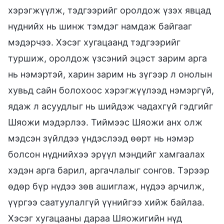
хэрэгжүүлж, тэдгээрийг оролдож үзэх явцад
нүднийх нь шинж тэмдэг намдаж байгааг
мэдэрчээ. Хэсэг хугацаанд тэдгээрийг
туршиж, оролдож үзсэний эцэст зарим арга
нь нэмэртэй, харин зарим нь зүгээр л онолын
хувьд сайн болохоос хэрэгжүүлээд нэмэргүй,
ядаж л асуудлыг нь шийдэж чадахгүй гэдгийг
Шяожи мэдэрлээ. Тиймээс Шяожи анх олж
мэдсэн зүйлдээ үндэслээд өөрт нь нэмэр
болсон нүднийхээ эрүүл мэндийг хамгаалах
хэдэн арга барил, аргачлалыг сонгов. Тэрээр
өдөр бүр нүдээ зөв ашиглаж, нүдээ арчилж,
үүргээ саатуулалгүй үүнийгээ хийж байлаа.
Хэсэг хугацааны дараа Шяожигийн нүд