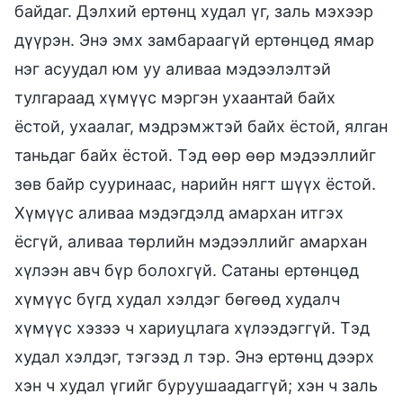
байдаг. Дэлхий ертөнц худал үг, заль мэхээр
дүүрэн. Энэ эмх замбараагүй ертөнцөд ямар
нэг асуудал юм уу аливаа мэдээлэлтэй
тулгараад хүмүүс мэргэн ухаантай байх
ёстой, ухаалаг, мэдрэмжтэй байх ёстой, ялган
таньдаг байх ёстой. Тэд өөр өөр мэдээллийг
зөв байр сууринаас, нарийн нягт шүүх ёстой.
Хүмүүс аливаа мэдэгдэлд амархан итгэх
ёсгүй, аливаа төрлийн мэдээллийг амархан
хүлээн авч бүр болохгүй. Сатаны ертөнцөд
хүмүүс бүгд худал хэлдэг бөгөөд худалч
хүмүүс хэзээ ч хариуцлага хүлээдэггүй. Тэд
худал хэлдэг, тэгээд л тэр. Энэ ертөнц дээрх
хэн ч худал үгийг буруушаадаггүй; хэн ч заль