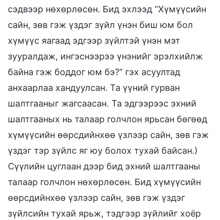
сэдвээр нөхөрлөсөн. Бид эхлээд “Хүмүүсийн
сайн, зөв гэж үздэг зүйл үнэн биш юм бол
хүмүүс яагаад эдгээр зүйлтэй үнэн мэт
зууралдаж, ингэснээрээ үнэнийг эрэлхийлж
байна гэж боддог юм бэ?” гэх асуултад
анхаарлаа хандуулсан. Та үүний гурван
шалтгааныг жагсаасан. Та эдгээрээс эхний
шалтгааных нь талаар голчлон ярьсан бөгөөд
хүмүүсийн өөрсдийнхөө үзлээр сайн, зөв гэж
үздэг тэр зүйлс яг юу болох тухай байсан.)
Сүүлийн цуглаан дээр бид эхний шалтгааны
талаар голчлон нөхөрлөсөн. Бид хүмүүсийн
өөрсдийнхөө үзлээр сайн, зөв гэж үздэг
зүйлсийн тухай ярьж, тэдгээр зүйлийг хоёр