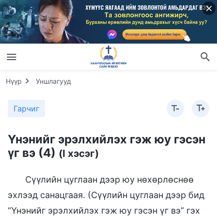
Нүүр
Уншлагууд
Гарчиг
Үнэнийг эрэлхийлэх гэж юу гэсэн
үг вэ (4)
(I хэсэг)
Сүүлийн цуглаан дээр юу нөхөрлөснөө
эхлээд санацгаая. (Сүүлийн цуглаан дээр бид
“Үнэнийг эрэлхийлэх гэж юу гэсэн үг вэ” гэх