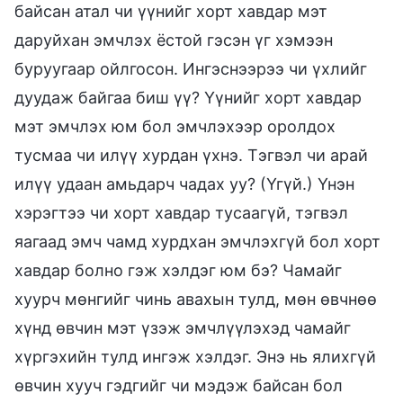
байсан атал чи үүнийг хорт хавдар мэт
даруйхан эмчлэх ёстой гэсэн үг хэмээн
буруугаар ойлгосон. Ингэснээрээ чи үхлийг
дуудаж байгаа биш үү? Үүнийг хорт хавдар
мэт эмчлэх юм бол эмчлэхээр оролдох
тусмаа чи илүү хурдан үхнэ. Тэгвэл чи арай
илүү удаан амьдарч чадах уу? (Үгүй.) Үнэн
хэрэгтээ чи хорт хавдар тусаагүй, тэгвэл
яагаад эмч чамд хурдхан эмчлэхгүй бол хорт
хавдар болно гэж хэлдэг юм бэ? Чамайг
хуурч мөнгийг чинь авахын тулд, мөн өвчнөө
хүнд өвчин мэт үзэж эмчлүүлэхэд чамайг
хүргэхийн тулд ингэж хэлдэг. Энэ нь ялихгүй
өвчин хууч гэдгийг чи мэдэж байсан бол