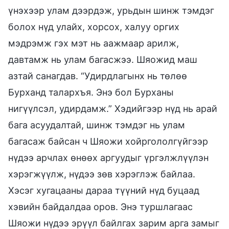
үнэхээр улам дээрдэж, урьдын шинж тэмдэг
болох нүд улайх, хорсох, халуу оргих
мэдрэмж гэх мэт нь аажмаар арилж,
давтамж нь улам багасжээ. Шяожид маш
азтай санагдав. “Удирдлагынх нь төлөө
Бурханд талархъя. Энэ бол Бурханы
нигүүлсэл, удирдамж.” Хэдийгээр нүд нь арай
бага асуудалтай, шинж тэмдэг нь улам
багасаж байсан ч Шяожи хойргололгүйгээр
нүдээ арчлах өнөөх аргуудыг үргэлжлүүлэн
хэрэгжүүлж, нүдээ зөв хэрэглэж байлаа.
Хэсэг хугацааны дараа түүний нүд буцаад
хэвийн байдалдаа оров. Энэ туршлагаас
Шяожи нүдээ эрүүл байлгах зарим арга замыг