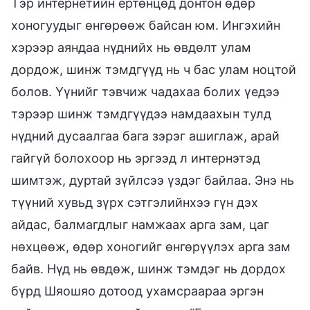
Тэр интернетийн ертөнцөд донтон өдөр
хоногуудыг өнгөрөөж байсан юм. Ингэхийн
хэрээр аяндаа нүднийх нь өвдөлт улам
дордож, шинж тэмдгүүд нь ч бас улам ноцтой
болов. Үүнийг тэвчиж чадахаа болих үедээ
тэрээр шинж тэмдгүүдээ намдаахын тулд
нүдний дусаалгаа бага зэрэг ашиглаж, арай
гайгүй болохоор нь эргээд л интернэтэд
шимтэж, дуртай зүйлсээ үздэг байлаа. Энэ нь
түүний хувьд зүрх сэтгэлийнхээ гүн дэх
айдас, балмагдлыг намжаах арга зам, цаг
нөхцөөж, өдөр хоногийг өнгөрүүлэх арга зам
байв. Нүд нь өвдөж, шинж тэмдэг нь дордох
бүрд Шяошяо дотоод ухамсраараа эргэн