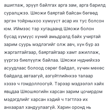
ашиглаж, эрүүл байлгах арга зам, арга барилд
суралцжээ. Шяожи баяртай байсан бөгөөд
эргэн тойрныхоо хүмүүст асар их тус болсон
юм. Иймээс тэр хугацаанд Шяожи болон
бусад хүмүүс хүний амьдралд байх учиртай
зарим суурь мэдлэгийг олж авч, хүн бүр аз
жаргалтайгаар, баяртайгаар хамт ажиллаж,
үүргээ биелүүлж байлаа. Шяожи нүднийхээ
асуудлаас болоод сөрөг байдал, хүчин мөхөс
байдалд автаагүй, азгүйтлийнхээ талаар
хэзээ ч гомдоллоогүй. Тэрээр мэдээлэл хайх
явцдаа Шяошяогийн харсан зарим цочирдом
мэдэгдлийг харсан хэдий ч тэгтлээ их
анхаарал хандуулаагүй. Харин оронд нь