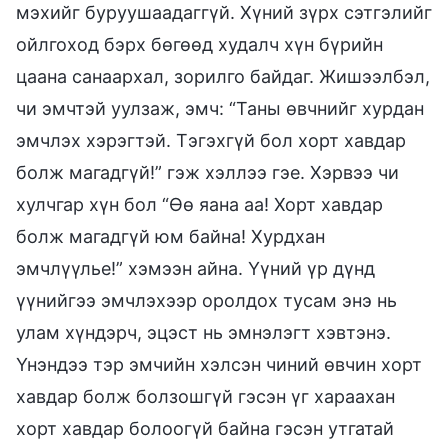
мэхийг буруушаадаггүй. Хүний зүрх сэтгэлийг
ойлгоход бэрх бөгөөд худалч хүн бүрийн
цаана санаархал, зорилго байдаг. Жишээлбэл,
чи эмчтэй уулзаж, эмч: “Таны өвчнийг хурдан
эмчлэх хэрэгтэй. Тэгэхгүй бол хорт хавдар
болж магадгүй!” гэж хэллээ гэе. Хэрвээ чи
хулчгар хүн бол “Өө яана аа! Хорт хавдар
болж магадгүй юм байна! Хурдхан
эмчлүүлье!” хэмээн айна. Үүний үр дүнд
үүнийгээ эмчлэхээр оролдох тусам энэ нь
улам хүндэрч, эцэст нь эмнэлэгт хэвтэнэ.
Үнэндээ тэр эмчийн хэлсэн чиний өвчин хорт
хавдар болж болзошгүй гэсэн үг хараахан
хорт хавдар болоогүй байна гэсэн утгатай