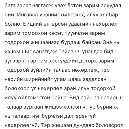
бага зэрэг нягталж үзэх ёстой зарим асуудал
бий. Ингэвэл үнэнийг ойлгоход илүү хялбар
болно. Бидний өнгөрсөн удаагийн нөхөрлөл
зарим томоохон хэсэг, түүнчлэн зарим
тодорхой жишээнээс бүрдэж байсан. Энэ нь
их юм шиг санагдаж байсан ч үнэндээ бид
зүгээр л тэр том хэсгүүдийн доторх зарим
тодорхой зүйлийн талаар нөхөрлөж, тэр
нарийн ширийнийг улам цааш задалсан
болохоор уг нөхөрлөл арай илүү тодорхой,
илүү ойлгомжтой байна. Бид сайн зан авирын
талаар зургаан жишээ хэлсэн ч тус бүрийнх
нь талаар, нэг бүрчлэн дэлгэрэнгүй
нөхөрлөөгүй. Тэр жишээн дундаас боловсрол