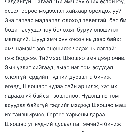
чадсангүй. Тэгээд “Би эмч рүү очих ёстой юу,
эсвэл өөрөө мэдээлэл хайхаар оролдох уу?
Энэ талаар мэдээлэл олоход төвөгтэй, бас би
бодит асуудал юу болохыг буруу оношилж
магадгүй. Шууд эмч рүү очсон нь дээр байх;
эмч намайг зөв оношилж чадах нь лавтай”
гэж боджээ. Тиймээс Шяошяо эмч дээр очив.
Эмч үзлэг хийгээд, ямар нэг том асуудал
ололгүй, ердийн нүдний дусаалга бичиж
өгөөд, Шяошяог нүдээ сайн арчилж, хэт их
ядраахгүй байхыг зөвлөлөө. Нүдэнд нь том
асуудал байхгүй гэдгийг мэдээд Шяошяо маш
их тайвширчээ. Гэртээ харьсны дараа
Шяошяо уг нүдний дусаалгыг эмчийн бичиж