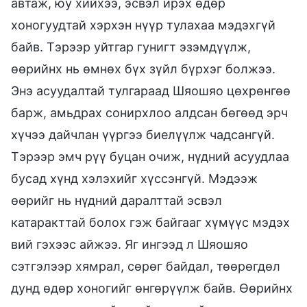
автаж, юу хийхээ, эсвэл ирэх өдөр
хоногуудтай хэрхэн нүүр тулахаа мэдэхгүй
байв. Тэрээр уйтгар гунигт эзэмдүүлж,
өөрийнх нь өмнөх бүх зүйл бүрхэг болжээ.
Энэ асуудалтай тулгараад Шяошяо цөхрөнгөө
барж, амьдрах сонирхлоо алдсан бөгөөд эрч
хүчээ дайчлан үүргээ биелүүлж чадсангүй.
Тэрээр эмч рүү буцан очиж, нүдний асуудлаа
бусад хүнд хэлэхийг хүссэнгүй. Мэдээж
өөрийг нь нүдний даралттай эсвэл
катаракттай болох гэж байгааг хүмүүс мэдэх
вий гэхээс айжээ. Яг ингээд л Шяошяо
сэтгэлээр хямрал, сөрөг байдал, төөрөгдөл
дунд өдөр хоногийг өнгөрүүлж байв. Өөрийнх