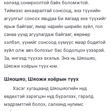
нэлээд сонирхолтой байх боломжтой.
Тиймээс анхааралтай сонсоод, энэ түүхийн
агуулгыг сонсох явцдаа Би яагаад энэ түүхийг
ярьж байгааг, ямар нарийн ширийн зүйл, гол
санаа үүнд агуулагдаж байгааг, өөрөөр
хэлбэл, үүнийг сонсоод хүмүүс ямар бодитой
зүйл олж авч болохыг бас бодолцон үзээрэй.
За, ингээд түүхээ эхэлье. Энэ нь Шяошяо,
Шяожи хоёрын түүх юм.
Шяошяо, Шяожи хоёрын түүх
Хэсэг хугацаанд Шяошяогийн нүд
өвдөхтэй зэрэгцэн нүд бүрэлзэх, гэрэлд
мэдрэмтгий болох, салхинд нулимс