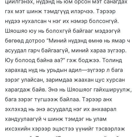
цийлгэнэх, нүдэнд нь юм орсон мэт санагдах
гэх мэт шинж тэмдгүүд илэрчээ. Тэрээр
нүдээ нухалсан ч нэг их нэмэр болсонгүй.
Шяошяо юу нь болохгүй байгааг мэдээгүй
бөгөөд дотроо “Миний нүдэнд өмнө нь ямар ч
асуудал гарч байгаагүй, миний хараа зүгээр.
Юу болоод байна аа?” гэж боджээ. Толинд
харахад нүд нь урьдын адил—зүгээр л бага
зэрэг улайсан, заримдаа жаахан цус хурсан
харагдаж байв. Энэ нь Шяошяог гайхшируулж,
бага зэрэг түгшээж байлаа. Тэрээр анх
эхлэхэд нь энэ асуудалд нэг их анхаарал
хандуулаагүй ч шинж тэмдэг нь улам
ихсэхийн хэрээр эцэстээ үүнийг тэсвэрлэж