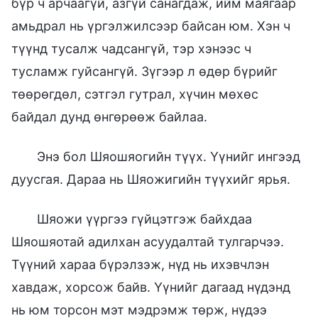
бүр ч арчаагүй, азгүй санагдаж, ийм маягаар
амьдрал нь үргэлжилсээр байсан юм. Хэн ч
түүнд тусалж чадсангүй, тэр хэнээс ч
тусламж гуйсангүй. Зүгээр л өдөр бүрийг
төөрөгдөл, сэтгэл гутрал, хүчин мөхөс
байдал дунд өнгөрөөж байлаа.
Энэ бол Шяошяогийн түүх. Үүнийг ингээд
дуусгая. Дараа нь Шяожигийн түүхийг ярья.
Шяожи үүргээ гүйцэтгэж байхдаа
Шяошяотай адилхан асуудалтай тулгарчээ.
Түүний хараа бүрэлзэж, нүд нь ихэвчлэн
хавдаж, хорсож байв. Үүнийг дагаад нүдэнд
нь юм торсон мэт мэдрэмж төрж, нүдээ