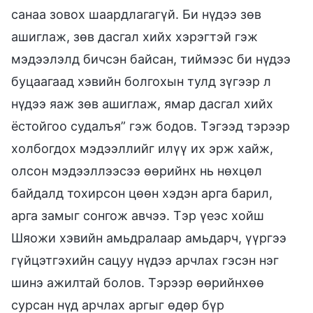
санаа зовох шаардлагагүй. Би нүдээ зөв
ашиглаж, зөв дасгал хийх хэрэгтэй гэж
мэдээлэлд бичсэн байсан, тиймээс би нүдээ
буцаагаад хэвийн болгохын тулд зүгээр л
нүдээ яаж зөв ашиглаж, ямар дасгал хийх
ёстойгоо судалъя” гэж бодов. Тэгээд тэрээр
холбогдох мэдээллийг илүү их эрж хайж,
олсон мэдээллээсээ өөрийнх нь нөхцөл
байдалд тохирсон цөөн хэдэн арга барил,
арга замыг сонгож авчээ. Тэр үеэс хойш
Шяожи хэвийн амьдралаар амьдарч, үүргээ
гүйцэтгэхийн сацуу нүдээ арчлах гэсэн нэг
шинэ ажилтай болов. Тэрээр өөрийнхөө
сурсан нүд арчлах аргыг өдөр бүр