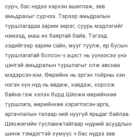
сурч, бас нүдээ хэрхэн ашиглаж, зөв
амьдрахыг сурчээ. Тэрээр амьдралын
туршлагадаа зарим эерэг, суурь мэдлэгийг
нэмээд, маш их баяртай байв. Тэгээд
хэдийгээр зарим сайн, мууг туулж, ер бусын
туршлагатай болсон ч эцэст нь үүнээсээ үнэ
цэнтэй амьдралын туршлагыг олж авснаа
мэдэрсэн юм. Өөрийнх нь эргэн тойрны хэн
нэгэн хүн нүд нь өвдөж, хавдаж, хорсож
байна гэж хэлэх бүрд Шяожи өөрийнхөө
туршлага, өөрийнхөө хэрэглэсэн арга,
аргачлалын талаар ний нуугүй ярьдаг байлаа.
Шяожигийн тусламжтайгаар нүдний асуудлын
шинж тэмдэгтэй хүмүүс ч бас нүдээ зөв