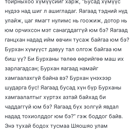
тойрныхоо хүмүүсийг харж, “Бусад хүмүүс
нүдээ над шиг л ашигладаг. Яагаад тэдний нүд
улайж, цаг ямагт нулимс нь гоожиж, дотор нь
юм орчихсон мэт санагддаггүй юм бэ? Яагаад
ганцхан надад ийм өвчин тусаж байгаа юм бэ?
Бурхан хүмүүст давуу тал олгож байгаа юм
биш үү? Би Бурханы төлөө өөрийгөө маш их
зарлагадсан; Бурхан яагаад намайг
хамгаалахгүй байна вэ? Бурхан үнэхээр
шударга бус! Яагаад бусад хүн бүр Бурханы
хамгаалалтыг хүртэх азтай байхад би
чаддаггүй юм бэ? Яагаад бүх золгүй явдал
надад тохиолддог юм бэ?” гэж боддог байв.
Энэ тухай бодох тусмаа Шяошяо улам