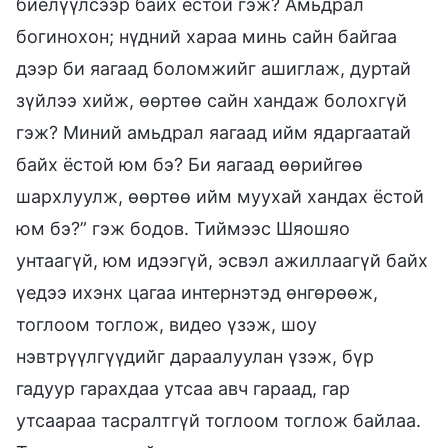
биелүүлсээр байх ёстой гэж? Амьдрал
богинохон; нүдний хараа минь сайн байгаа
дээр би яагаад боломжийг ашиглаж, дуртай
зүйлээ хийж, өөртөө сайн хандаж болохгүй
гэж? Миний амьдрал яагаад ийм ядаргаатай
байх ёстой юм бэ? Би яагаад өөрийгөө
шархлуулж, өөртөө ийм муухай хандах ёстой
юм бэ?” гэж бодов. Тиймээс Шяошяо
унтаагүй, юм идээгүй, эсвэл ажиллаагүй байх
үедээ ихэнх цагаа интернэтэд өнгөрөөж,
тоглоом тоглож, видео үзэж, шоу
нэвтрүүлгүүдийг дараалуулан үзэж, бүр
гадуур гарахдаа утсаа авч гараад, гар
утсаараа тасралтгүй тоглоом тоглож байлаа.