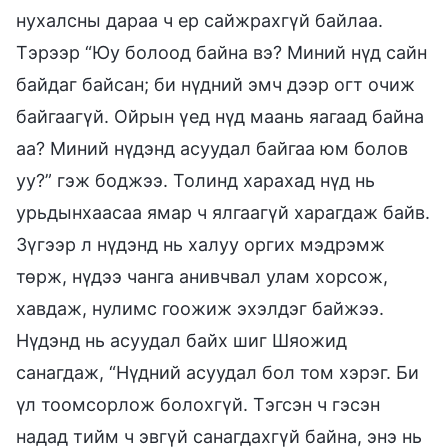
нухалсны дараа ч ер сайжрахгүй байлаа.
Тэрээр “Юу болоод байна вэ? Миний нүд сайн
байдаг байсан; би нүдний эмч дээр огт очиж
байгаагүй. Ойрын үед нүд маань яагаад байна
аа? Миний нүдэнд асуудал байгаа юм болов
уу?” гэж боджээ. Толинд харахад нүд нь
урьдынхаасаа ямар ч ялгаагүй харагдаж байв.
Зүгээр л нүдэнд нь халуу оргих мэдрэмж
төрж, нүдээ чанга анивчвал улам хорсож,
хавдаж, нулимс гоожиж эхэлдэг байжээ.
Нүдэнд нь асуудал байх шиг Шяожид
санагдаж, “Нүдний асуудал бол том хэрэг. Би
үл тоомсорлож болохгүй. Тэгсэн ч гэсэн
надад тийм ч эвгүй санагдахгүй байна, энэ нь