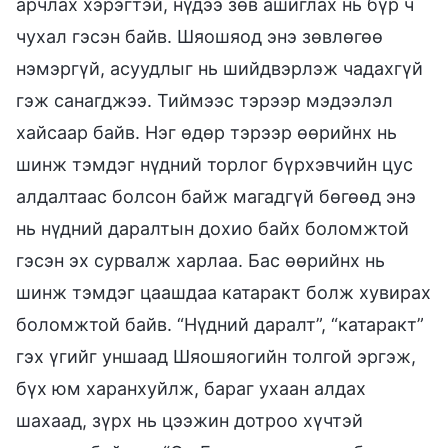
арчлах хэрэгтэй, нүдээ зөв ашиглах нь бүр ч
чухал гэсэн байв. Шяошяод энэ зөвлөгөө
нэмэргүй, асуудлыг нь шийдвэрлэж чадахгүй
гэж санагджээ. Тиймээс тэрээр мэдээлэл
хайсаар байв. Нэг өдөр тэрээр өөрийнх нь
шинж тэмдэг нүдний торлог бүрхэвчийн цус
алдалтаас болсон байж магадгүй бөгөөд энэ
нь нүдний даралтын дохио байх боломжтой
гэсэн эх сурвалж харлаа. Бас өөрийнх нь
шинж тэмдэг цаашдаа катаракт болж хувирах
боломжтой байв. “Нүдний даралт”, “катаракт”
гэх үгийг уншаад Шяошяогийн толгой эргэж,
бүх юм харанхуйлж, бараг ухаан алдах
шахаад, зүрх нь цээжин дотроо хүчтэй