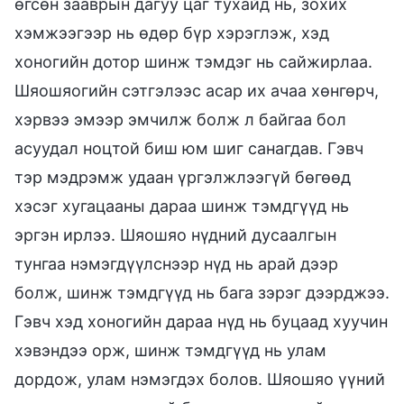
өгсөн зааврын дагуу цаг тухайд нь, зохих
хэмжээгээр нь өдөр бүр хэрэглэж, хэд
хоногийн дотор шинж тэмдэг нь сайжирлаа.
Шяошяогийн сэтгэлээс асар их ачаа хөнгөрч,
хэрвээ эмээр эмчилж болж л байгаа бол
асуудал ноцтой биш юм шиг санагдав. Гэвч
тэр мэдрэмж удаан үргэлжлээгүй бөгөөд
хэсэг хугацааны дараа шинж тэмдгүүд нь
эргэн ирлээ. Шяошяо нүдний дусаалгын
тунгаа нэмэгдүүлснээр нүд нь арай дээр
болж, шинж тэмдгүүд нь бага зэрэг дээрджээ.
Гэвч хэд хоногийн дараа нүд нь буцаад хуучин
хэвэндээ орж, шинж тэмдгүүд нь улам
дордож, улам нэмэгдэх болов. Шяошяо үүний