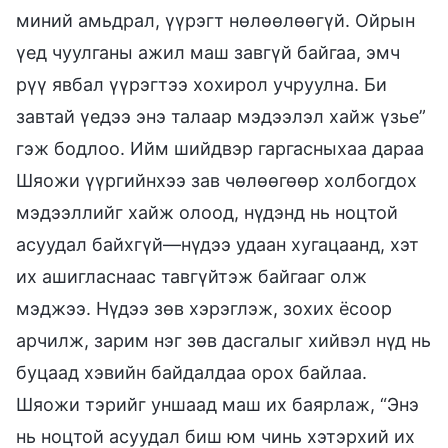
миний амьдрал, үүрэгт нөлөөлөөгүй. Ойрын
үед чуулганы ажил маш завгүй байгаа, эмч
рүү явбал үүрэгтээ хохирол учруулна. Би
завтай үедээ энэ талаар мэдээлэл хайж үзье”
гэж бодлоо. Ийм шийдвэр гаргасныхаа дараа
Шяожи үүргийнхээ зав чөлөөгөөр холбогдох
мэдээллийг хайж олоод, нүдэнд нь ноцтой
асуудал байхгүй—нүдээ удаан хугацаанд, хэт
их ашигласнаас тавгүйтэж байгааг олж
мэджээ. Нүдээ зөв хэрэглэж, зохих ёсоор
арчилж, зарим нэг зөв дасгалыг хийвэл нүд нь
буцаад хэвийн байдалдаа орох байлаа.
Шяожи тэрийг уншаад маш их баярлаж, “Энэ
нь ноцтой асуудал биш юм чинь хэтэрхий их