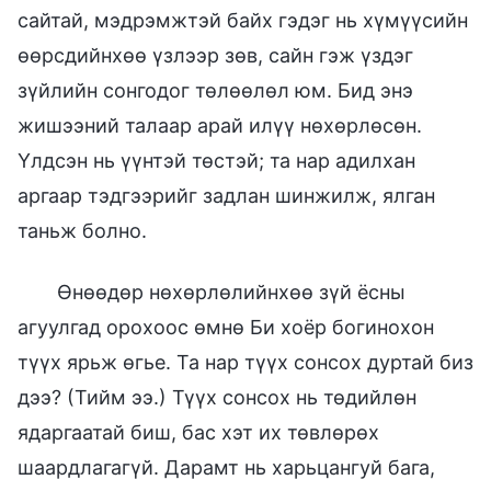
сайтай, мэдрэмжтэй байх гэдэг нь хүмүүсийн
өөрсдийнхөө үзлээр зөв, сайн гэж үздэг
зүйлийн сонгодог төлөөлөл юм. Бид энэ
жишээний талаар арай илүү нөхөрлөсөн.
Үлдсэн нь үүнтэй төстэй; та нар адилхан
аргаар тэдгээрийг задлан шинжилж, ялган
таньж болно.
Өнөөдөр нөхөрлөлийнхөө зүй ёсны
агуулгад орохоос өмнө Би хоёр богинохон
түүх ярьж өгье. Та нар түүх сонсох дуртай биз
дээ? (Тийм ээ.) Түүх сонсох нь төдийлөн
ядаргаатай биш, бас хэт их төвлөрөх
шаардлагагүй. Дарамт нь харьцангуй бага,