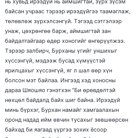
нь хувьд ирээдүй нь аймшигтай, зүрх зүсэм
байсан учраас тэрээр ирээдүйгээ таамаглаж,
төлөвлөж зүрхэлсэнгүй. Тэгээд сэтгэлээр
унаж, цөхрөнгөө барж, аймшигтай зан
байдалтайгаар өдөр хоногийг өнгөрүүлжээ.
Тэрээр залбирч, Бурханы үгийг уншихыг
хүссэнгүй, мэдээж бусад хүмүүстэй
ярилцахыг хүссэнгүй, яг л шал өөр хүн
болсон мэт байлаа. Ингээд хэд хоносны
дараа Шяошяо гэнэтхэн “Би өрөвдөлтэй
нөхцөл байдалд байх шиг байна. Ирээдүй
минь бүрхэг, Бурхан намайг хамгаалахын
оронд надад ийм өвчин тусахыг зөвшөөрсөн
байхад би яагаад үүргээ зохих ёсоор