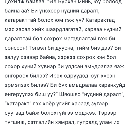
цохилж байлаа. “Өө Бурхан минь, юу болоод
байна аа? Би үнэхээр нүдний даралт,
катаракттай болох юм гэж үү? Катарактад
мэс засал хийх шаардлагатай, хэрвээ нүдний
даралттай бол сохрох магадлалтай гэж би
сонссон! Тэгвэл би дуусна, тийм биз дээ? Би
залуу хэвээр байна, хэрвээ сохрох юм бол
сохор хүний хувиар би үлдсэн амьдралаа яаж
өнгөрөөх билээ? Ирэх өдрүүдэд юуг хүсэн
эрмэлзэх билээ? Би бүх амьдралаа харанхуйд
өнгөрүүлэх биш үү?” Шяошяо “нүдний даралт”,
“катаракт” гэх хоёр үгийг хараад зүгээр
суугаад байж болохгүйгээ мэджээ. Тэрээр
түгшиж, сэтгэлийн хямрал, гутралд улам их