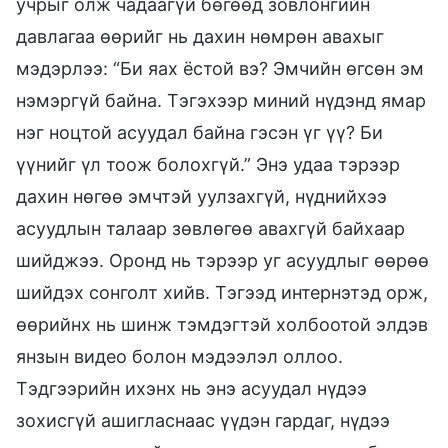
учрыг олж чадаагүй бөгөөд зовлонгийн
давлагаа өөрийг нь дахин нөмрөн авахыг
мэдэрлээ: “Би яах ёстой вэ? Эмчийн өгсөн эм
нэмэргүй байна. Тэгэхээр миний нүдэнд ямар
нэг ноцтой асуудал байна гэсэн үг үү? Би
үүнийг үл тоож болохгүй.” Энэ удаа тэрээр
дахин нөгөө эмчтэй уулзахгүй, нүднийхээ
асуудлын талаар зөвлөгөө авахгүй байхаар
шийджээ. Оронд нь тэрээр уг асуудлыг өөрөө
шийдэх сонголт хийв. Тэгээд интернэтэд орж,
өөрийнх нь шинж тэмдэгтэй холбоотой элдэв
янзын видео болон мэдээлэл оллоо.
Тэдгээрийн ихэнх нь энэ асуудал нүдээ
зохисгүй ашигласнаас үүдэн гардаг, нүдээ