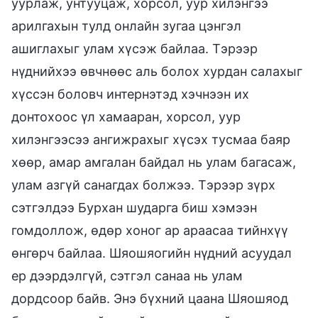
уурлаж, унтууцаж, хорсол, уур хилэнгээ
арилгахын тулд онлайн зугаа цэнгэл
ашиглахыг улам хүсэж байлаа. Тэрээр
нүднийхээ өвчнөөс аль болох хурдан салахыг
хүссэн боловч интернэтэд хэчнээн их
донтохоос үл хамааран, хорсол, уур
хилэнгээсээ ангижрахыг хүсэх тусмаа баяр
хөөр, амар амгалан байдал нь улам багасаж,
улам азгүй санагдах болжээ. Тэрээр зүрх
сэтгэлдээ Бурхан шударга биш хэмээн
гомдоллож, өдөр хоног ар араасаа тийнхүү
өнгөрч байлаа. Шяошяогийн нүдний асуудал
ер дээрдэлгүй, сэтгэл санаа нь улам
дордсоор байв. Энэ бүхний цаана Шяошяод