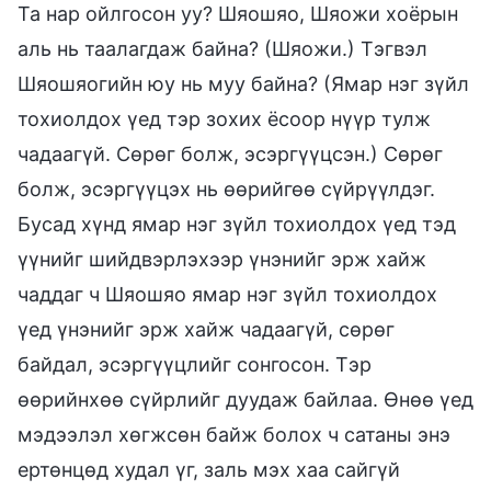
Та нар ойлгосон уу? Шяошяо, Шяожи хоёрын
аль нь таалагдаж байна? (Шяожи.) Тэгвэл
Шяошяогийн юу нь муу байна? (Ямар нэг зүйл
тохиолдох үед тэр зохих ёсоор нүүр тулж
чадаагүй. Сөрөг болж, эсэргүүцсэн.) Сөрөг
болж, эсэргүүцэх нь өөрийгөө сүйрүүлдэг.
Бусад хүнд ямар нэг зүйл тохиолдох үед тэд
үүнийг шийдвэрлэхээр үнэнийг эрж хайж
чаддаг ч Шяошяо ямар нэг зүйл тохиолдох
үед үнэнийг эрж хайж чадаагүй, сөрөг
байдал, эсэргүүцлийг сонгосон. Тэр
өөрийнхөө сүйрлийг дуудаж байлаа. Өнөө үед
мэдээлэл хөгжсөн байж болох ч сатаны энэ
ертөнцөд худал үг, заль мэх хаа сайгүй