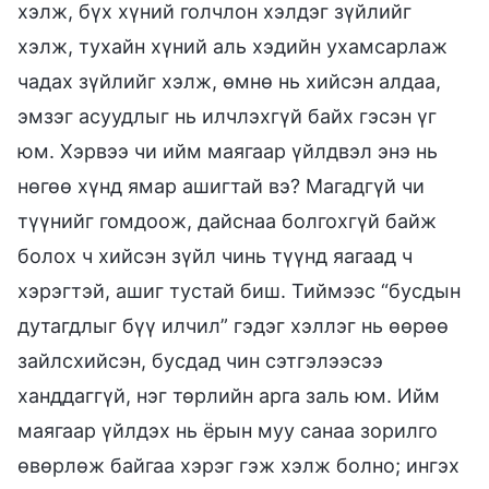
хэлж, бүх хүний голчлон хэлдэг зүйлийг
хэлж, тухайн хүний аль хэдийн ухамсарлаж
чадах зүйлийг хэлж, өмнө нь хийсэн алдаа,
эмзэг асуудлыг нь илчлэхгүй байх гэсэн үг
юм. Хэрвээ чи ийм маягаар үйлдвэл энэ нь
нөгөө хүнд ямар ашигтай вэ? Магадгүй чи
түүнийг гомдоож, дайснаа болгохгүй байж
болох ч хийсэн зүйл чинь түүнд яагаад ч
хэрэгтэй, ашиг тустай биш. Тиймээс “бусдын
дутагдлыг бүү илчил” гэдэг хэллэг нь өөрөө
зайлсхийсэн, бусдад чин сэтгэлээсээ
ханддаггүй, нэг төрлийн арга заль юм. Ийм
маягаар үйлдэх нь ёрын муу санаа зорилго
өвөрлөж байгаа хэрэг гэж хэлж болно; ингэх