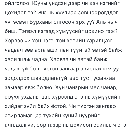
ойлголоо. Юуны үндсэн дээр чи хэн нэгнийг
цохидог вэ? Энэ нь хуулиар зөвшөөрөгддөг
үү, эсвэл Бурханы олгосон эрх үү? Аль нь ч
биш. Тэгвэл яагаад хүмүүсийг цохино гэж?
Хэрвээ чи хэн нэгэнтэй хэвийн харилцаж
чадвал зөв арга ашиглан түүнтэй эвтэй байж,
харилцаж чадна. Хэрвээ чи эвтэй байж
чадахгүй бол түргэн зангаар авирлах юм уу
зодолдох шаардлагагүйгээр тус тусынхаа
замаар явж болно. Хүн чанарын мөс чанар,
эрүүл ухааны цар хүрээнд энэ нь хүмүүсийн
хийдэг зүйл байх ёстой. Чи түргэн зангаар
авирламагцаа тухайн хүний нүүрийг
алгадалгүй, өөр газар нь цохисон байлаа ч энэ