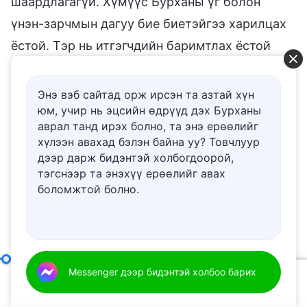
Энэ вэб сайтад орж ирсэн та азтай хүн
юм, учир нь эцсийн өдрүүд дэх Бурханы
аврал танд ирэх болно, та энэ ерѳѳлийг
хүлээн авахад бэлэн байна уу? Товчлуур
дээр дарж бидэнтэй холбогдоорой,
тэгснээр та энэхүү ерѳѳлийг авах
боломжтой болно.
Үнэнийг эрэлхийлэх гэж юу гэсэн үг вэ (8)
Messenger дээр бидэнтэй холбоо барих
(II хэсэг)
00:20
01:04:57