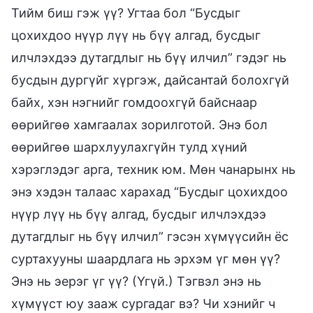
Тийм биш гэж үү? Угтаа бол “Бусдыг
цохихдоо нүүр лүү нь бүү алгад, бусдыг
илчлэхдээ дутагдлыг нь бүү илчил” гэдэг нь
бусдын дургүйг хүргэж, дайсантай болохгүй
байх, хэн нэгнийг гомдоохгүй байснаар
өөрийгөө хамгаалах зорилготой. Энэ бол
өөрийгөө шархлуулахгүйн тулд хүний
хэрэглэдэг арга, техник юм. Мөн чанарынх нь
энэ хэдэн талаас харахад “Бусдыг цохихдоо
нүүр лүү нь бүү алгад, бусдыг илчлэхдээ
дутагдлыг нь бүү илчил” гэсэн хүмүүсийн ёс
суртахууны шаардлага нь эрхэм үг мөн үү?
Энэ нь эерэг үг үү? (Үгүй.) Тэгвэл энэ нь
хүмүүст юу зааж сургадаг вэ? Чи хэнийг ч