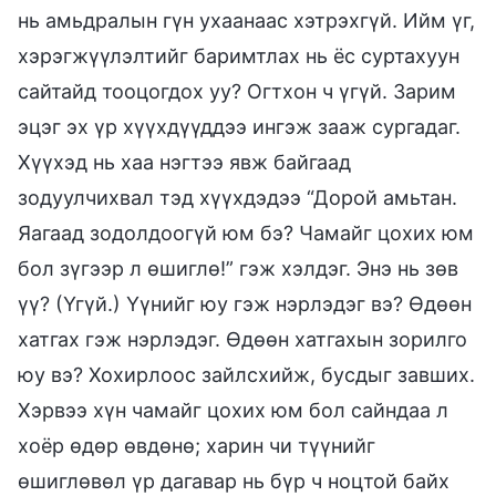
нь амьдралын гүн ухаанаас хэтрэхгүй. Ийм үг,
хэрэгжүүлэлтийг баримтлах нь ёс суртахуун
сайтайд тооцогдох уу? Огтхон ч үгүй. Зарим
эцэг эх үр хүүхдүүддээ ингэж зааж сургадаг.
Хүүхэд нь хаа нэгтээ явж байгаад
зодуулчихвал тэд хүүхдэдээ “Дорой амьтан.
Яагаад зодолдоогүй юм бэ? Чамайг цохих юм
бол зүгээр л өшиглө!” гэж хэлдэг. Энэ нь зөв
үү? (Үгүй.) Үүнийг юу гэж нэрлэдэг вэ? Өдөөн
хатгах гэж нэрлэдэг. Өдөөн хатгахын зорилго
юу вэ? Хохирлоос зайлсхийж, бусдыг завших.
Хэрвээ хүн чамайг цохих юм бол сайндаа л
хоёр өдөр өвдөнө; харин чи түүнийг
өшиглөвөл үр дагавар нь бүр ч ноцтой байх