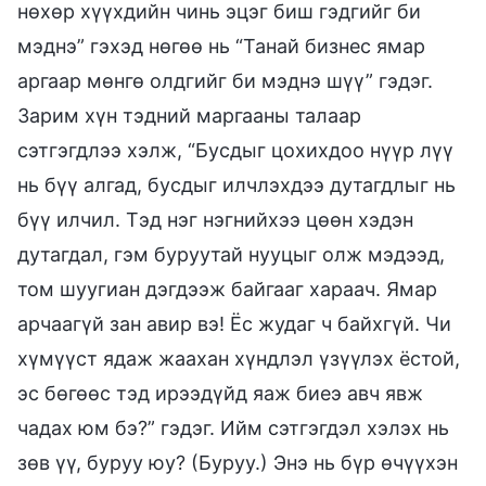
нөхөр хүүхдийн чинь эцэг биш гэдгийг би
мэднэ” гэхэд нөгөө нь “Танай бизнес ямар
аргаар мөнгө олдгийг би мэднэ шүү” гэдэг.
Зарим хүн тэдний маргааны талаар
сэтгэгдлээ хэлж, “Бусдыг цохихдоо нүүр лүү
нь бүү алгад, бусдыг илчлэхдээ дутагдлыг нь
бүү илчил. Тэд нэг нэгнийхээ цөөн хэдэн
дутагдал, гэм буруутай нууцыг олж мэдээд,
том шуугиан дэгдээж байгааг хараач. Ямар
арчаагүй зан авир вэ! Ёс жудаг ч байхгүй. Чи
хүмүүст ядаж жаахан хүндлэл үзүүлэх ёстой,
эс бөгөөс тэд ирээдүйд яаж биеэ авч явж
чадах юм бэ?” гэдэг. Ийм сэтгэгдэл хэлэх нь
зөв үү, буруу юу? (Буруу.) Энэ нь бүр өчүүхэн