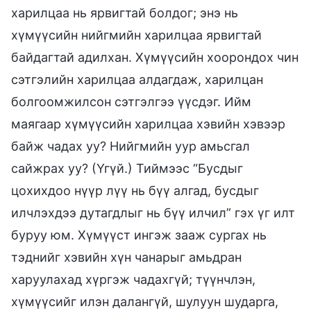
харилцаа нь ярвигтай болдог; энэ нь
хүмүүсийн нийгмийн харилцаа ярвигтай
байдагтай адилхан. Хүмүүсийн хоорондох чин
сэтгэлийн харилцаа алдагдаж, харилцан
болгоомжилсон сэтгэлгээ үүсдэг. Ийм
маягаар хүмүүсийн харилцаа хэвийн хэвээр
байж чадах уу? Нийгмийн уур амьсгал
сайжрах уу? (Үгүй.) Тиймээс “Бусдыг
цохихдоо нүүр лүү нь бүү алгад, бусдыг
илчлэхдээ дутагдлыг нь бүү илчил” гэх үг илт
буруу юм. Хүмүүст ингэж зааж сургах нь
тэднийг хэвийн хүн чанарыг амьдран
харуулахад хүргэж чадахгүй; түүнчлэн,
хүмүүсийг илэн далангүй, шулуун шударга,