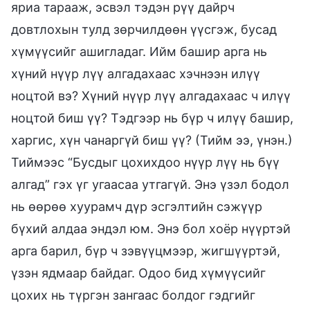
яриа тарааж, эсвэл тэдэн рүү дайрч
довтлохын тулд зөрчилдөөн үүсгэж, бусад
хүмүүсийг ашигладаг. Ийм башир арга нь
хүний нүүр лүү алгадахаас хэчнээн илүү
ноцтой вэ? Хүний нүүр лүү алгадахаас ч илүү
ноцтой биш үү? Тэдгээр нь бүр ч илүү башир,
харгис, хүн чанаргүй биш үү? (Тийм ээ, үнэн.)
Тиймээс “Бусдыг цохихдоо нүүр лүү нь бүү
алгад” гэх үг угаасаа утгагүй. Энэ үзэл бодол
нь өөрөө хуурамч дүр эсгэлтийн сэжүүр
бүхий алдаа эндэл юм. Энэ бол хоёр нүүртэй
арга барил, бүр ч зэвүүцмээр, жигшүүртэй,
үзэн ядмаар байдаг. Одоо бид хүмүүсийг
цохих нь түргэн зангаас болдог гэдгийг