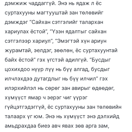
дэмжиж чаддаггүй. Энэ нь ядаж л ёс
суртахууны магтууштай зан төлөвийг
дэмждэг “Сайхан сэтгэлийг талархан
хариулах ёстой”, “Үзэн ядалтыг сайхан
сэтгэлээр хариул”, “Эмэгтэй хүн ариун
журамтай, эелдэг, зөөлөн, ёс суртахуунтай
байх ёстой” гэх үгстэй адилгүй. “Бусдыг
цохихдоо нүүр лүү нь бүү алгад, бусдыг
илчлэхдээ дутагдлыг нь бүү илчил” гэх
илэрхийлэл нь сөрөг зан авирыг өдөөдөг,
хүмүүст ямар ч эерэг чиг үүрэг
гүйцэтгэдэггүй, ёс суртахууны зан төлөвийн
талаарх үг юм. Энэ нь хүмүүст энэ дэлхийд
амьдрахдаа биеэ авч явах зөв арга зам,