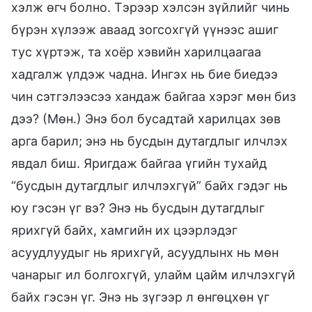
хэлж өгч болно. Тэрээр хэлсэн зүйлийг чинь
бүрэн хүлээж аваад зогсохгүй үүнээс ашиг
тус хүртэж, та хоёр хэвийн харилцаагаа
хадгалж үлдэж чадна. Ингэх нь бие биедээ
чин сэтгэлээсээ хандаж байгаа хэрэг мөн биз
дээ? (Мөн.) Энэ бол бусадтай харилцах зөв
арга барил; энэ нь бусдын дутагдлыг илчлэх
явдал биш. Яригдаж байгаа үгийн тухайд
“бусдын дутагдлыг илчлэхгүй” байх гэдэг нь
юу гэсэн үг вэ? Энэ нь бусдын дутагдлыг
ярихгүй байх, хамгийн их цээрлэдэг
асуудлуудыг нь ярихгүй, асуудлынх нь мөн
чанарыг ил болгохгүй, улайм цайм илчлэхгүй
байх гэсэн үг. Энэ нь зүгээр л өнгөцхөн үг