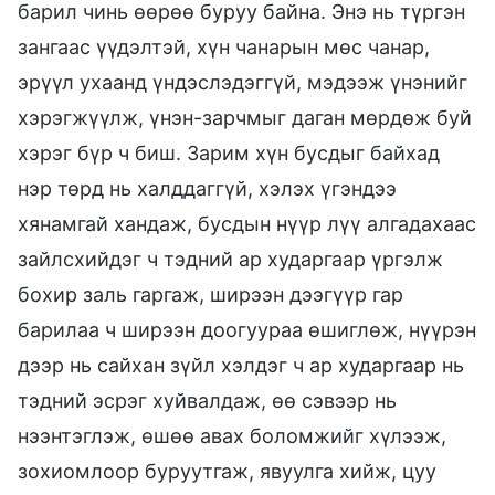
барил чинь өөрөө буруу байна. Энэ нь түргэн
зангаас үүдэлтэй, хүн чанарын мөс чанар,
эрүүл ухаанд үндэслэдэггүй, мэдээж үнэнийг
хэрэгжүүлж, үнэн-зарчмыг даган мөрдөж буй
хэрэг бүр ч биш. Зарим хүн бусдыг байхад
нэр төрд нь халддаггүй, хэлэх үгэндээ
хянамгай хандаж, бусдын нүүр лүү алгадахаас
зайлсхийдэг ч тэдний ар хударгаар үргэлж
бохир заль гаргаж, ширээн дээгүүр гар
барилаа ч ширээн доогуураа өшиглөж, нүүрэн
дээр нь сайхан зүйл хэлдэг ч ар хударгаар нь
тэдний эсрэг хуйвалдаж, өө сэвээр нь
нээнтэглэж, өшөө авах боломжийг хүлээж,
зохиомлоор буруутгаж, явуулга хийж, цуу