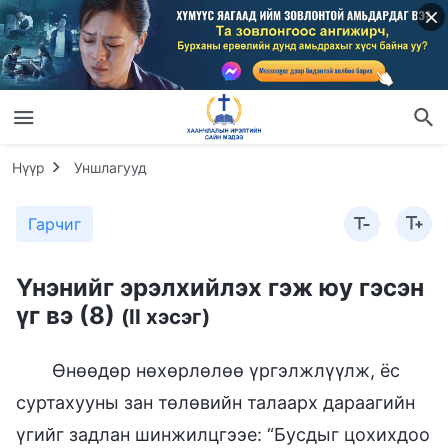
Нүүр
Уншлагууд
Гарчиг
Үнэнийг эрэлхийлэх гэж юу гэсэн
үг вэ (8)
(II хэсэг)
Өнөөдөр нөхөрлөлөө үргэлжлүүлж, ёс
суртахууны зан төлөвийн талаарх дараагийн
үгийг задлан шинжилцгээе: “Бусдыг цохихдоо