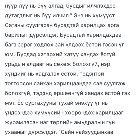
нүүр лүү нь бүү алгад, бусдыг илчлэхдээ
дутагдлыг нь бүү илчил.” Энэ нь хүмүүст
Сатаны суулгасан бусадтай харилцах арга
барилыг дүрсэлдэг. Бусадтай харилцахдаа
бага зэрэг хөдлөх зай үлдээх ёстой гэсэн үг
юм. Бусдад хэтэрхий хатуу хандах ёсгүй,
урьдын алдааг нь сөхөж болохгүй, нэр
хүндийг нь хадгалах ёстой, тэдэнтэй
тогтоосон сайхан харилцаандаа сэв суулгаж
болохгүй, тэдэнд өршөөнгүй хандах ёстой гэх
мэт. Ёс суртахууны тухай энэхүү үг нь
үндсэндээ хүмүүсийн хоорондох харилцааг
журамласан нэг төрлийн амьдралын гүн
ухааныг дүрсэлдэг. “Сайн найзуудынхаа