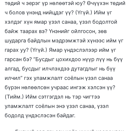
төдий ч эерэг үр нөлөөтэй юу? Өчүүхэн төдий
ч болов үнэнд нийцдэг үү? (Үгүй.) Ийм үг
хэлдэг хүн ямар үзэл санаа, үзэл бодолтой
байж таарах вэ? Үнэнийг ойлгосон, зөв
шударга байдлын мэдрэмжтэй хүнээс ийм үг
гарах уу? (Үгүй.) Ямар үндэслэлээр ийм үг
гарсан бэ? “Бусдыг цохихдоо нүүр лүү нь бүү
алгад, бусдыг илчлэхдээ дутагдлыг нь бүү
илчил” гэх уламжлалт соёлын үзэл санаа
бүрэн нөлөөлсөн учраас ингэж хэлсэн үү?
(Тийм.) Ийм сэтгэгдэл нь тэр чигтээ
уламжлалт соёлын энэ үзэл санаа, үзэл
бодолд үндэслэсэн байдаг.