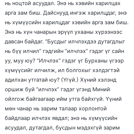
нь ноцтой асуудал. Энэ нь хэвийн харилцах
арга зам биш. Дайснууд ингэж харилцдаг, энэ
нь хүмүүсийн харилцдаг хэвийн арга зам биш.
Энэ нь хүн чанарын эрүүл ухааны хүрээнээс
давсан байдаг. “Бусдыг илчлэхдээ дутагдлыг
нь бүү илчил” гэдгийн “илчлэх” гэдэг үг сайн
уу, муу юу? “Илчлэх” гэдэг үг Бурханы үгээр
хүмүүсийг илчилж, ил болгохыг хэлдэгтэй
адилхан утгатай юу? (Үгүй.) Хүний хэлэнд
оршиж буй “илчлэх” гэдэг үгэнд Миний
ойлгож байгаагаар ийм утга байхгүй. Үүний
мөн чанар нь зарим талаар хорлонтой
байдлаар илчлэх явдал; энэ нь хүмүүсийн
асуудал, дутагдал, бусдын мэдэхгүй зарим