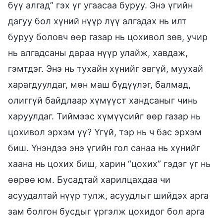
бүү алгад” гэх үг угаасаа буруу. Энэ үгийн
дагуу бол хүний нүүр лүү алгадах нь илт
буруу боловч өөр газар нь цохивол зөв, учир
нь алгадсаны дараа нүүр улайж, хавдаж,
гэмтдэг. Энэ нь тухайн хүнийг эвгүй, муухай
харагдуулдаг, мөн маш бүдүүлэг, балмад,
олиггүй байдлаар хүмүүст хандсаныг чинь
харуулдаг. Тиймээс хүмүүсийг өөр газар нь
цохивол эрхэм үү? Үгүй, тэр нь ч бас эрхэм
биш. Үнэндээ энэ үгийн гол санаа нь хүнийг
хаана нь цохих биш, харин “цохих” гэдэг үг нь
өөрөө юм. Бусадтай харилцахдаа чи
асуудалтай нүүр тулж, асуудлыг шийдэх арга
зам болгон бусдыг үргэлж цохидог бол арга