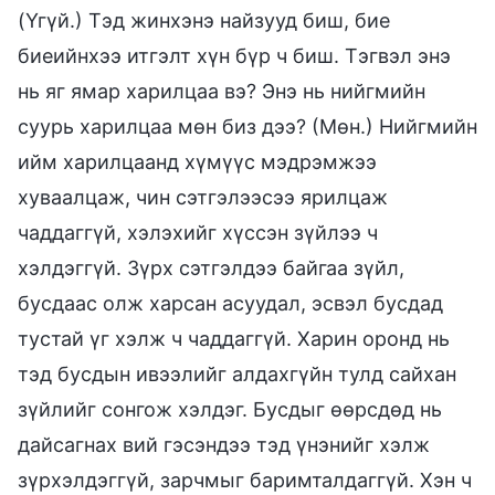
(Үгүй.) Тэд жинхэнэ найзууд биш, бие
биеийнхээ итгэлт хүн бүр ч биш. Тэгвэл энэ
нь яг ямар харилцаа вэ? Энэ нь нийгмийн
суурь харилцаа мөн биз дээ? (Мөн.) Нийгмийн
ийм харилцаанд хүмүүс мэдрэмжээ
хуваалцаж, чин сэтгэлээсээ ярилцаж
чаддаггүй, хэлэхийг хүссэн зүйлээ ч
хэлдэггүй. Зүрх сэтгэлдээ байгаа зүйл,
бусдаас олж харсан асуудал, эсвэл бусдад
тустай үг хэлж ч чаддаггүй. Харин оронд нь
тэд бусдын ивээлийг алдахгүйн тулд сайхан
зүйлийг сонгож хэлдэг. Бусдыг өөрсдөд нь
дайсагнах вий гэсэндээ тэд үнэнийг хэлж
зүрхэлдэггүй, зарчмыг баримталдаггүй. Хэн ч