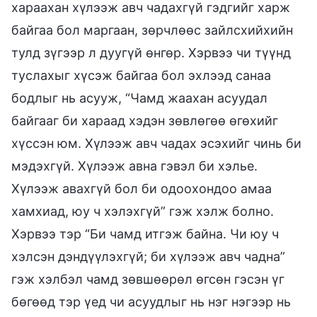
хараахан хүлээж авч чадахгүй гэдгийг харж
байгаа бол маргаан, зөрчлөөс зайлсхийхийн
тулд зүгээр л дуугүй өнгөр. Хэрвээ чи түүнд
туслахыг хүсэж байгаа бол эхлээд санаа
бодлыг нь асууж, “Чамд жаахан асуудал
байгааг би хараад хэдэн зөвлөгөө өгөхийг
хүссэн юм. Хүлээж авч чадах эсэхийг чинь би
мэдэхгүй. Хүлээж авна гэвэл би хэлье.
Хүлээж авахгүй бол би одоохондоо амаа
хамхиад, юу ч хэлэхгүй” гэж хэлж болно.
Хэрвээ тэр “Би чамд итгэж байна. Чи юу ч
хэлсэн дэндүүлэхгүй; би хүлээж авч чадна”
гэж хэлбэл чамд зөвшөөрөл өгсөн гэсэн үг
бөгөөд тэр үед чи асуудлыг нь нэг нэгээр нь