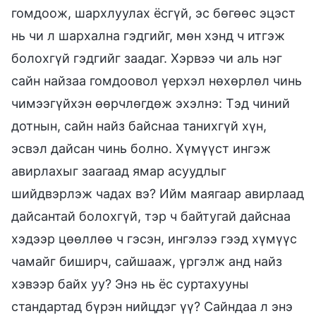
гомдоож, шархлуулах ёсгүй, эс бөгөөс эцэст
нь чи л шархална гэдгийг, мөн хэнд ч итгэж
болохгүй гэдгийг заадаг. Хэрвээ чи аль нэг
сайн найзаа гомдоовол үерхэл нөхөрлөл чинь
чимээгүйхэн өөрчлөгдөж эхэлнэ: Тэд чиний
дотнын, сайн найз байснаа танихгүй хүн,
эсвэл дайсан чинь болно. Хүмүүст ингэж
авирлахыг заагаад ямар асуудлыг
шийдвэрлэж чадах вэ? Ийм маягаар авирлаад
дайсантай болохгүй, тэр ч байтугай дайснаа
хэдээр цөөллөө ч гэсэн, ингэлээ гээд хүмүүс
чамайг биширч, сайшааж, үргэлж анд найз
хэвээр байх уу? Энэ нь ёс суртахууны
стандартад бүрэн нийцдэг үү? Сайндаа л энэ