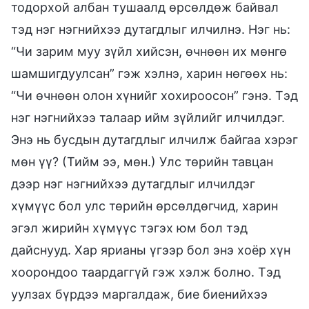
тодорхой албан тушаалд өрсөлдөж байвал
тэд нэг нэгнийхээ дутагдлыг илчилнэ. Нэг нь:
“Чи зарим муу зүйл хийсэн, өчнөөн их мөнгө
шамшигдуулсан” гэж хэлнэ, харин нөгөөх нь:
“Чи өчнөөн олон хүнийг хохироосон” гэнэ. Тэд
нэг нэгнийхээ талаар ийм зүйлийг илчилдэг.
Энэ нь бусдын дутагдлыг илчилж байгаа хэрэг
мөн үү? (Тийм ээ, мөн.) Улс төрийн тавцан
дээр нэг нэгнийхээ дутагдлыг илчилдэг
хүмүүс бол улс төрийн өрсөлдөгчид, харин
эгэл жирийн хүмүүс тэгэх юм бол тэд
дайснууд. Хар ярианы үгээр бол энэ хоёр хүн
хоорондоо таардаггүй гэж хэлж болно. Тэд
уулзах бүрдээ маргалдаж, бие биенийхээ