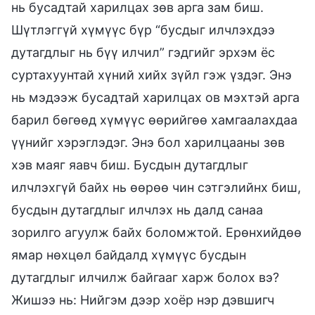
нь бусадтай харилцах зөв арга зам биш.
Шүтлэггүй хүмүүс бүр “бусдыг илчлэхдээ
дутагдлыг нь бүү илчил” гэдгийг эрхэм ёс
суртахуунтай хүний хийх зүйл гэж үздэг. Энэ
нь мэдээж бусадтай харилцах ов мэхтэй арга
барил бөгөөд хүмүүс өөрийгөө хамгаалахдаа
үүнийг хэрэглэдэг. Энэ бол харилцааны зөв
хэв маяг яавч биш. Бусдын дутагдлыг
илчлэхгүй байх нь өөрөө чин сэтгэлийнх биш,
бусдын дутагдлыг илчлэх нь далд санаа
зорилго агуулж байх боломжтой. Ерөнхийдөө
ямар нөхцөл байдалд хүмүүс бусдын
дутагдлыг илчилж байгааг харж болох вэ?
Жишээ нь: Нийгэм дээр хоёр нэр дэвшигч