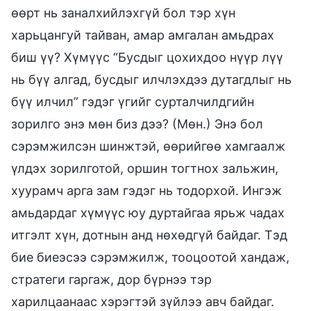
өөрт нь заналхийлэхгүй бол тэр хүн
харьцангуй тайван, амар амгалан амьдрах
биш үү? Хүмүүс “Бусдыг цохихдоо нүүр лүү
нь бүү алгад, бусдыг илчлэхдээ дутагдлыг нь
бүү илчил” гэдэг үгийг сурталчилдгийн
зорилго энэ мөн биз дээ? (Мөн.) Энэ бол
сэрэмжилсэн шинжтэй, өөрийгөө хамгаалж
үлдэх зорилготой, оршин тогтнох зальжин,
хуурамч арга зам гэдэг нь тодорхой. Ингэж
амьдардаг хүмүүс юу дуртайгаа ярьж чадах
итгэлт хүн, дотнын анд нөхөдгүй байдаг. Тэд
бие биеэсээ сэрэмжилж, тооцоотой хандаж,
стратеги гаргаж, дор бүрнээ тэр
харилцаанаас хэрэгтэй зүйлээ авч байдаг.