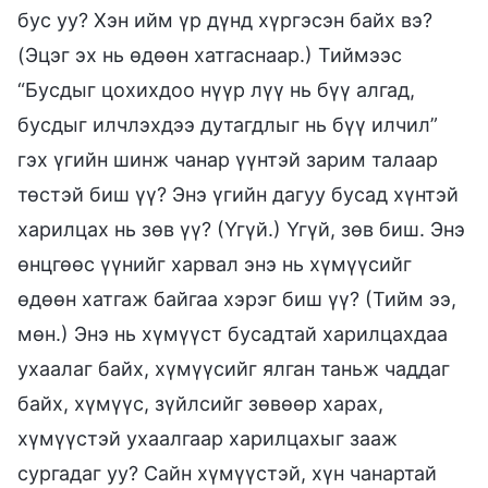
бус уу? Хэн ийм үр дүнд хүргэсэн байх вэ?
(Эцэг эх нь өдөөн хатгаснаар.) Тиймээс
“Бусдыг цохихдоо нүүр лүү нь бүү алгад,
бусдыг илчлэхдээ дутагдлыг нь бүү илчил”
гэх үгийн шинж чанар үүнтэй зарим талаар
төстэй биш үү? Энэ үгийн дагуу бусад хүнтэй
харилцах нь зөв үү? (Үгүй.) Үгүй, зөв биш. Энэ
өнцгөөс үүнийг харвал энэ нь хүмүүсийг
өдөөн хатгаж байгаа хэрэг биш үү? (Тийм ээ,
мөн.) Энэ нь хүмүүст бусадтай харилцахдаа
ухаалаг байх, хүмүүсийг ялган таньж чаддаг
байх, хүмүүс, зүйлсийг зөвөөр харах,
хүмүүстэй ухаалгаар харилцахыг зааж
сургадаг уу? Сайн хүмүүстэй, хүн чанартай