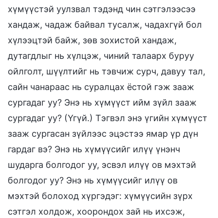
хүмүүстэй уулзвал тэдэнд чин сэтгэлээсээ
хандаж, чадаж байвал тусалж, чадахгүй бол
хүлээцтэй байж, зөв зохистой хандаж,
дутагдлыг нь хүлцэж, чиний талаарх буруу
ойлголт, шүүлтийг нь тэвчиж сурч, давуу тал,
сайн чанараас нь суралцах ёстой гэж зааж
сургадаг уу? Энэ нь хүмүүст ийм зүйл зааж
сургадаг уу? (Үгүй.) Тэгвэл энэ үгийн хүмүүст
зааж сургасан зүйлээс эцэстээ ямар үр дүн
гардаг вэ? Энэ нь хүмүүсийг илүү үнэнч
шударга болгодог уу, эсвэл илүү ов мэхтэй
болгодог уу? Энэ нь хүмүүсийг илүү ов
мэхтэй болоход хүргэдэг: хүмүүсийн зүрх
сэтгэл холдож, хоорондох зай нь ихсэж,