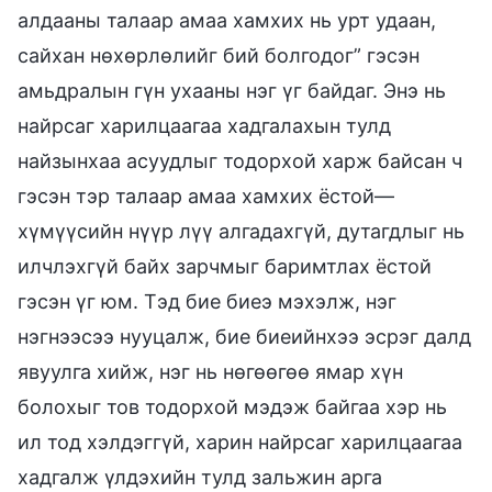
алдааны талаар амаа хамхих нь урт удаан,
сайхан нөхөрлөлийг бий болгодог” гэсэн
амьдралын гүн ухааны нэг үг байдаг. Энэ нь
найрсаг харилцаагаа хадгалахын тулд
найзынхаа асуудлыг тодорхой харж байсан ч
гэсэн тэр талаар амаа хамхих ёстой—
хүмүүсийн нүүр лүү алгадахгүй, дутагдлыг нь
илчлэхгүй байх зарчмыг баримтлах ёстой
гэсэн үг юм. Тэд бие биеэ мэхэлж, нэг
нэгнээсээ нууцалж, бие биеийнхээ эсрэг далд
явуулга хийж, нэг нь нөгөөгөө ямар хүн
болохыг тов тодорхой мэдэж байгаа хэр нь
ил тод хэлдэггүй, харин найрсаг харилцаагаа
хадгалж үлдэхийн тулд зальжин арга