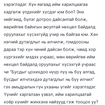
хэрэглэдэг. Хүн яагаад ийм харилцаагаа
хадгалж үлдэхийг хүсдэг юм бол? Энэ
нийгэмд, бүлэг дотроо дайсантай болж,
өөрийгөө байнгын аюултай нөхцөл байдалд
оруулахыг хүсэхгүйд учир нь байгаа юм. Хэн
нэгний дутагдлыг нь илчилж, гомдоосны
дараа тэр хүн чиний дайсан болж, чамд хор
хүргэхийг мэдэх учраас, мөн өөрийгөө ийм
нөхцөл байдалд оруулахыг хүсэхгүй учраас
чи “Бусдыг цохихдоо нүүр лүү нь бүү алгад,
бусдыг илчлэхдээ дутагдлыг нь бүү илчил”
гэх амьдралын гүн ухааны үгийг хэрэглэдэг.
Үүнийг харгалзан үзвэл, ийм харилцаатай
хоёр хүнийг жинхэнэ найзууд гэж тооцох уу?