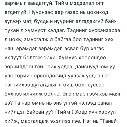
зарчмыг заадаггүй. Тийм мэдээлэл огт
өгдөггүй. Нүүрнээс өөр газар нь цохиход
зүгээр мэт, бусдын нүүрийг алгадахгүй байх
тухай л хүмүүст хэлдэг. Тэднийг хүссэнээрээ
л цохь; амьсгалж л байгаа бол тэднийг хөх
няц, эрэмдэг зэрэмдэг, эсвэл бүр хагас
үхлүүт болгож орхи. Хүмүүс хоорондоо
зөрчилдөөнтэй байх үедээ, дайснууд юм уу
улс төрийн өрсөлдөгчид уулзах үедээ нэг
нэгнийхээ дутагдлыг л биш бол, хүссэн
бүхнээ илчилж болно. Энэ ямар гээч хэв маяг
вэ? Та нар өмнө нь энэ үгтэй нэлээд санал
нийлдэг байсан уу? (Тийм.) Хоёр хүн хэрүүл
хийж, маргалдаж эхэллээ гэе. Нэг нь “Танай