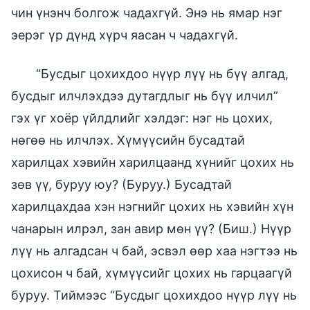
чин үнэнч болгож чадахгүй. Энэ нь ямар нэг
эерэг үр дүнд хүрч яасан ч чадахгүй.
“Бусдыг цохихдоо нүүр лүү нь бүү алгад,
бусдыг илчлэхдээ дутагдлыг нь бүү илчил”
гэх үг хоёр үйлдлийг хэлдэг: нэг нь цохих,
нөгөө нь илчлэх. Хүмүүсийн бусадтай
харилцах хэвийн харилцаанд хүнийг цохих нь
зөв үү, буруу юу? (Буруу.) Бусадтай
харилцахдаа хэн нэгнийг цохих нь хэвийн хүн
чанарын илрэл, зан авир мөн үү? (Биш.) Нүүр
лүү нь алгадсан ч бай, эсвэл өөр хаа нэгтээ нь
цохисон ч бай, хүмүүсийг цохих нь гарцаагүй
буруу. Тиймээс “Бусдыг цохихдоо нүүр лүү нь