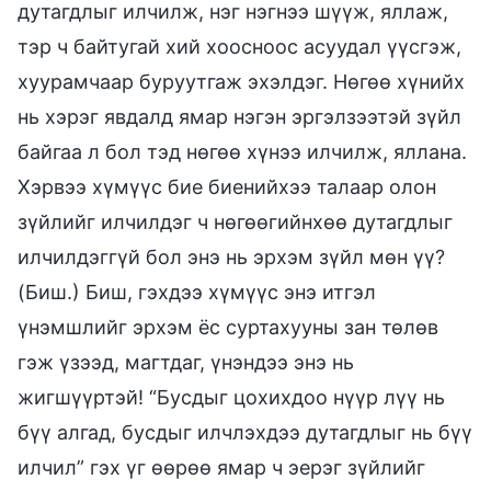
дутагдлыг илчилж, нэг нэгнээ шүүж, яллаж,
тэр ч байтугай хий хоосноос асуудал үүсгэж,
хуурамчаар буруутгаж эхэлдэг. Нөгөө хүнийх
нь хэрэг явдалд ямар нэгэн эргэлзээтэй зүйл
байгаа л бол тэд нөгөө хүнээ илчилж, яллана.
Хэрвээ хүмүүс бие биенийхээ талаар олон
зүйлийг илчилдэг ч нөгөөгийнхөө дутагдлыг
илчилдэггүй бол энэ нь эрхэм зүйл мөн үү?
(Биш.) Биш, гэхдээ хүмүүс энэ итгэл
үнэмшлийг эрхэм ёс суртахууны зан төлөв
гэж үзээд, магтдаг, үнэндээ энэ нь
жигшүүртэй! “Бусдыг цохихдоо нүүр лүү нь
бүү алгад, бусдыг илчлэхдээ дутагдлыг нь бүү
илчил” гэх үг өөрөө ямар ч эерэг зүйлийг