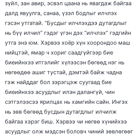
зүйл, зан авир, эсвэл цаана нь явагдаж байгаа
далд явуулга, санаа, үзэл бодлыг илчлэх
гэсэн утгатай. “Бусдыг илчлэхдээ дутагдлыг
нь бүү илчил” гэдэг үгэн дэх “илчлэх” гэдгийн
утга энэ юм. Хэрвээ хоёр хүн хоорондоо маш
нийцтэй, ямар ч хориг саадгүйгээр бие
биеийнхээ итгэлийг хүлээсэн бөгөөд нэг нь
нөгөөдөө ашиг тустай, дэмтэй байж чадна
гэж найддаг бол зэрэгцэж суугаад бие
биеийнхээ асуудлыг илэн далангүй, чин
сэтгэлээсээ ярилцах нь хамгийн сайн. Ингэх
нь зөв бөгөөд бусдын дутагдлыг илчилж
байгаа хэрэг биш. Хэрвээ чи нөгөө хүнийхээ
асуудлыг олж мэдсэн боловч чиний зөвлөгөөг