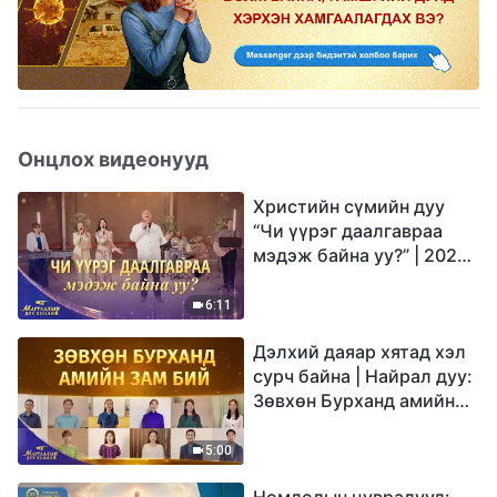
Онцлох видеонууд
Христийн сүмийн дуу
“Чи үүрэг даалгавраа
мэдэж байна уу?” | 2026
Магтаалын дуу хоолой
6:11
Дэлхий даяар хятад хэл
сурч байна | Найрал дуу:
Зөвхөн Бурханд амийн
зам бий | 2026
Магтаалын дуу хоолой
5:00
Номлолын цувралууд: