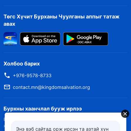
Төгс Хүчит Бурханы Чуулганы аппыг татаж
авах
Холбоо барих
+976-9578-8733
contact.mn@kingdomsalvation.org
Бурхны хаанчлал бууж ирлээ
Бурханы хаанчлал дэлхий дээр бууж ирлээ! Та Бурханы
хаанчлалд орохыг хүсэж байна уу?
Цааш үзэх
Энэ вэб сайтад орж ирсэн та азтай хүн