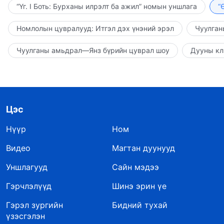
“Үг. I Боть: Бурханы илрэлт ба ажил” номын уншлага
“
Номлолын цувралууд: Итгэл дэх үнэний эрэл
Чуулган
Чуулганы амьдрал—Янз бүрийн цуврал шоу
Дууны кл
Цэс
Нүүр
Ном
Видео
Магтан дуунууд
Уншлагууд
Сайн мэдээ
Гэрчлэлүүд
Шинэ эрин үе
Гэрэл зургийн
Бидний тухай
үзэсгэлэн