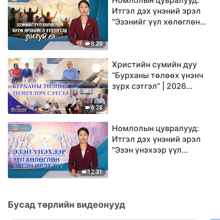
Итгэл дэх үнэний эрэл
"Эзэнийг үүл хөлөглөн
бууж ирэхийг л
хүлээгсэд золгүй еэ"
8:20
Христийн сүмийн дуу
“Бурханы төлөөх үнэнч
зүрх сэтгэл” | 2026
Магтаалын дуу хоолой
6:28
Номлолын цувралууд:
Итгэл дэх үнэний эрэл
"Эзэн үнэхээр үүл
хөлөглөн эргэн ирэх үү?"
12:31
Бусад төрлийн видеонууд