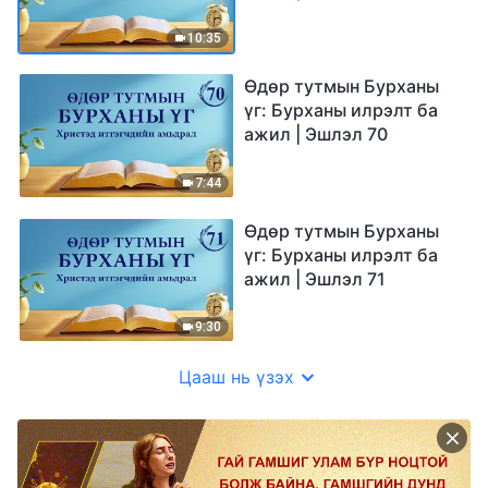
10:35
Өдөр тутмын Бурханы
үг: Бурханы илрэлт ба
ажил | Эшлэл 70
7:44
Өдөр тутмын Бурханы
үг: Бурханы илрэлт ба
ажил | Эшлэл 71
9:30
Цааш нь үзэх