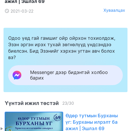
ажил | Эшлэл 69
Хуваалцах
2021-03-22
Одоо үед гай гамшиг ойр ойрхон тохиолдож,
Эзэн эргэн ирэх тухай зөгнөлүүд үндсэндээ
биелсэн. Бид Эзэнийг хэрхэн угтан авч болох
вэ?
Messenger дээр бидэнтэй холбоо
барих
Үүнтэй ижил төстэй
23
/
30
Өдөр тутмын Бурханы
үг: Бурханы илрэлт ба
ажил | Эшлэл 69