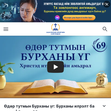
Өдөр тутмын Бурханы үг: Бурханы илрэлт ба