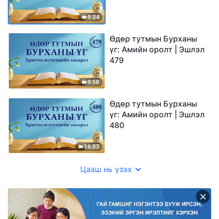
9:34
Өдөр тутмын Бурханы
үг: Амийн оролт | Эшлэл
479
9:58
Өдөр тутмын Бурханы
үг: Амийн оролт | Эшлэл
480
16:03
Цааш нь үзэх