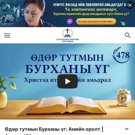
Өдөр тутмын Бурханы үг: Амийн оролт |