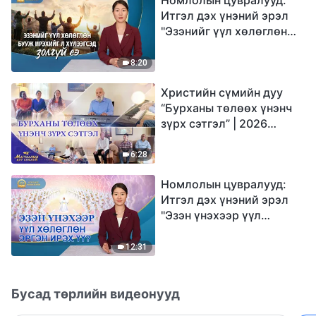
Итгэл дэх үнэний эрэл
"Эзэнийг үүл хөлөглөн
бууж ирэхийг л
хүлээгсэд золгүй еэ"
8:20
Христийн сүмийн дуу
“Бурханы төлөөх үнэнч
зүрх сэтгэл” | 2026
Магтаалын дуу хоолой
6:28
Номлолын цувралууд:
Итгэл дэх үнэний эрэл
"Эзэн үнэхээр үүл
хөлөглөн эргэн ирэх үү?"
12:31
Бусад төрлийн видеонууд