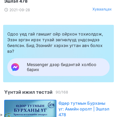
Эшлэл 478
Хуваалцах
2021-09-28
Одоо үед гай гамшиг ойр ойрхон тохиолдож,
Эзэн эргэн ирэх тухай зөгнөлүүд үндсэндээ
биелсэн. Бид Эзэнийг хэрхэн угтан авч болох
вэ?
Messenger дээр бидэнтэй холбоо
барих
Үүнтэй ижил төстэй
90
/
168
Өдөр тутмын Бурханы
үг: Амийн оролт | Эшлэл
478