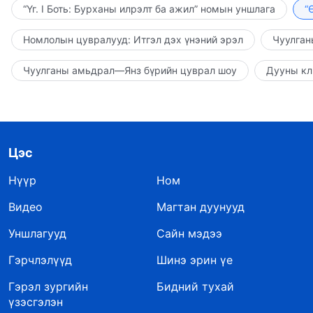
“Үг. I Боть: Бурханы илрэлт ба ажил” номын уншлага
“
Номлолын цувралууд: Итгэл дэх үнэний эрэл
Чуулган
Чуулганы амьдрал—Янз бүрийн цуврал шоу
Дууны кл
Цэс
Нүүр
Ном
Видео
Магтан дуунууд
Уншлагууд
Сайн мэдээ
Гэрчлэлүүд
Шинэ эрин үе
Гэрэл зургийн
Бидний тухай
үзэсгэлэн