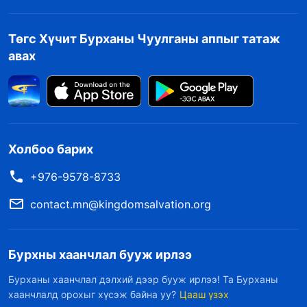
Төгс Хүчит Бурханы Чуулганы аппыг татаж
авах
Холбоо барих
+976-9578-8733
contact.mn@kingdomsalvation.org
Бурхны хаанчлал бууж ирлээ
Бурханы хаанчлал дэлхий дээр бууж ирлээ! Та Бурханы
хаанчлалд орохыг хүсэж байна уу?
Цааш үзэх