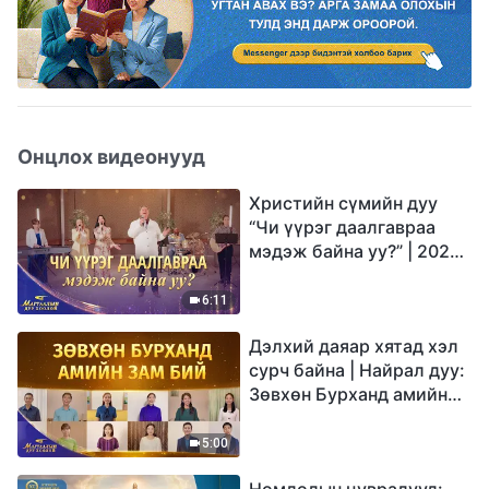
Онцлох видеонууд
Христийн сүмийн дуу
“Чи үүрэг даалгавраа
мэдэж байна уу?” | 2026
Магтаалын дуу хоолой
6:11
Дэлхий даяар хятад хэл
сурч байна | Найрал дуу:
Зөвхөн Бурханд амийн
зам бий | 2026
Магтаалын дуу хоолой
5:00
Номлолын цувралууд: