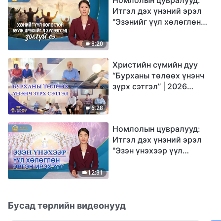
Итгэл дэх үнэний эрэл
"Эзэнийг үүл хөлөглөн
бууж ирэхийг л
хүлээгсэд золгүй еэ"
8:20
Христийн сүмийн дуу
“Бурханы төлөөх үнэнч
зүрх сэтгэл” | 2026
Магтаалын дуу хоолой
6:28
Номлолын цувралууд:
Итгэл дэх үнэний эрэл
"Эзэн үнэхээр үүл
хөлөглөн эргэн ирэх үү?"
12:31
Бусад төрлийн видеонууд