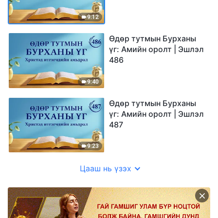
9:12
Өдөр тутмын Бурханы
үг: Амийн оролт | Эшлэл
486
9:40
Өдөр тутмын Бурханы
үг: Амийн оролт | Эшлэл
487
9:23
Цааш нь үзэх