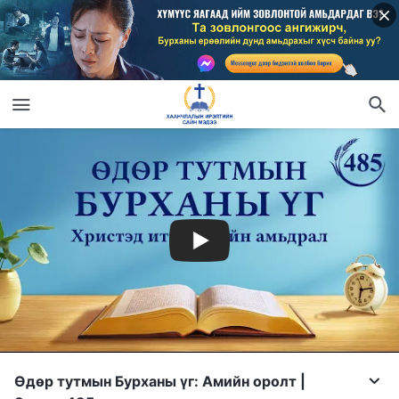
Өдөр тутмын Бурханы үг: Амийн оролт |