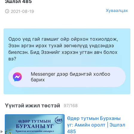
Эшлэл 485
Хуваалцах
2021-08-19
Одоо үед гай гамшиг ойр ойрхон тохиолдож,
Эзэн эргэн ирэх тухай зөгнөлүүд үндсэндээ
биелсэн. Бид Эзэнийг хэрхэн угтан авч болох
вэ?
Messenger дээр бидэнтэй холбоо
барих
Үүнтэй ижил төстэй
97
/
168
Өдөр тутмын Бурханы
үг: Амийн оролт | Эшлэл
485