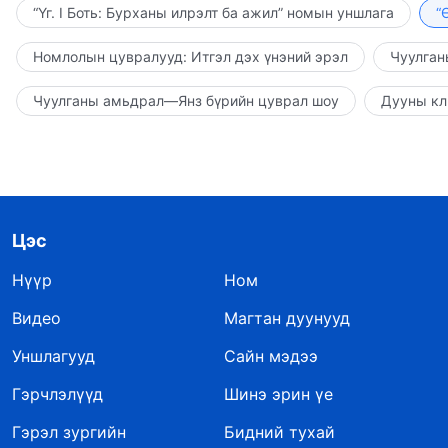
“Үг. I Боть: Бурханы илрэлт ба ажил” номын уншлага
“
Номлолын цувралууд: Итгэл дэх үнэний эрэл
Чуулган
Чуулганы амьдрал—Янз бүрийн цуврал шоу
Дууны кл
Цэс
Нүүр
Ном
Видео
Магтан дуунууд
Уншлагууд
Сайн мэдээ
Гэрчлэлүүд
Шинэ эрин үе
Гэрэл зургийн
Бидний тухай