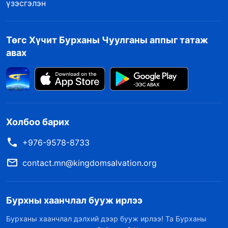
үзэсгэлэн
Төгс Хүчит Бурханы Чуулганы аппыг татаж
авах
Холбоо барих
+976-9578-8733
contact.mn@kingdomsalvation.org
Бурхны хаанчлал бууж ирлээ
Бурханы хаанчлал дэлхий дээр бууж ирлээ! Та Бурханы