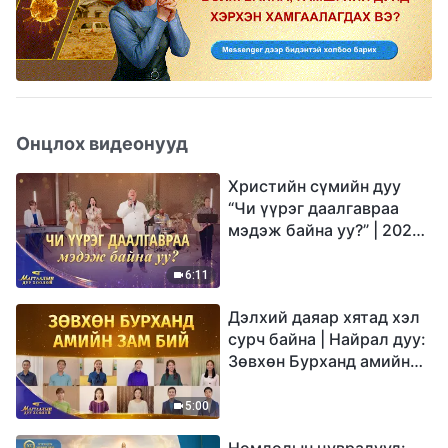
Онцлох видеонууд
Христийн сүмийн дуу
“Чи үүрэг даалгавраа
мэдэж байна уу?” | 2026
Магтаалын дуу хоолой
6:11
Дэлхий даяар хятад хэл
сурч байна | Найрал дуу:
Зөвхөн Бурханд амийн
зам бий | 2026
Магтаалын дуу хоолой
5:00
Номлолын цувралууд: