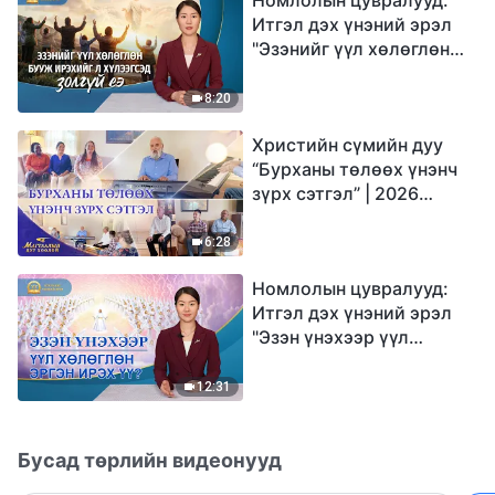
Итгэл дэх үнэний эрэл
"Эзэнийг үүл хөлөглөн
бууж ирэхийг л
хүлээгсэд золгүй еэ"
8:20
Христийн сүмийн дуу
“Бурханы төлөөх үнэнч
зүрх сэтгэл” | 2026
Магтаалын дуу хоолой
6:28
Номлолын цувралууд:
Итгэл дэх үнэний эрэл
"Эзэн үнэхээр үүл
хөлөглөн эргэн ирэх үү?"
12:31
Бусад төрлийн видеонууд