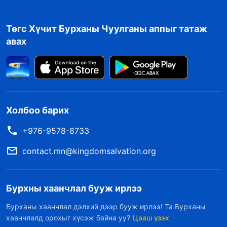
Төгс Хүчит Бурханы Чуулганы аппыг татаж
авах
Холбоо барих
+976-9578-8733
contact.mn@kingdomsalvation.org
Бурхны хаанчлал бууж ирлээ
Бурханы хаанчлал дэлхий дээр бууж ирлээ! Та Бурханы
хаанчлалд орохыг хүсэж байна уу?
Цааш үзэх