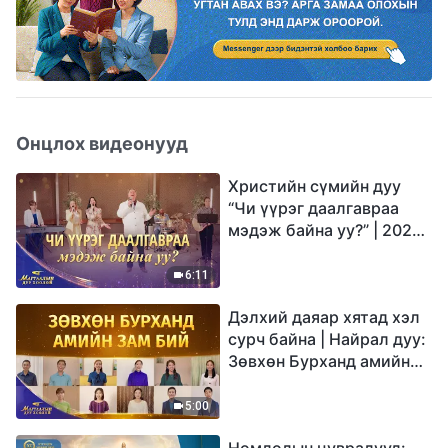
Онцлох видеонууд
Христийн сүмийн дуу
“Чи үүрэг даалгавраа
мэдэж байна уу?” | 2026
Магтаалын дуу хоолой
6:11
Дэлхий даяар хятад хэл
сурч байна | Найрал дуу:
Зөвхөн Бурханд амийн
зам бий | 2026
Магтаалын дуу хоолой
5:00
Номлолын цувралууд: