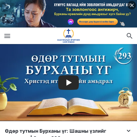
Өдөр тутмын Бурханы үг: Шашны үзлийг