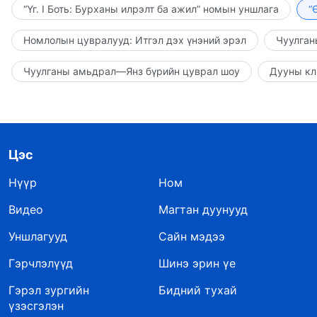
“Үг. I Боть: Бурханы илрэлт ба ажил” номын уншлага
“
Номлолын цувралууд: Итгэл дэх үнэний эрэл
Чуулган
Чуулганы амьдрал—Янз бүрийн цуврал шоу
Дууны кл
Цэс
Нүүр
Ном
Видео
Магтан дуунууд
Уншлагууд
Сайн мэдээ
Гэрчлэлүүд
Шинэ эрин үе
Гэрэл зургийн
Бидний тухай
үзэсгэлэн