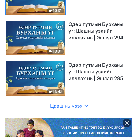
10:31
Өдөр тутмын Бурханы
үг: Шашны үзлийг
илчлэх нь | Эшлэл 294
13:31
Өдөр тутмын Бурханы
үг: Шашны үзлийг
илчлэх нь | Эшлэл 295
13:42
Цааш нь үзэх