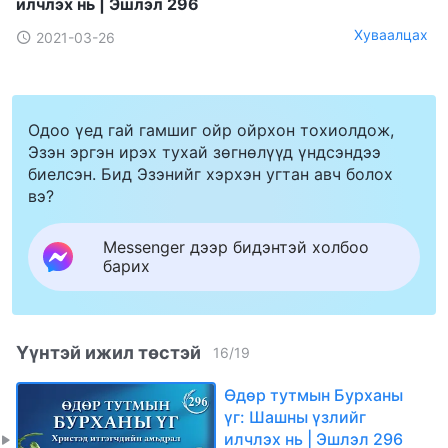
илчлэх нь | Эшлэл 296
Хуваалцах
2021-03-26
Одоо үед гай гамшиг ойр ойрхон тохиолдож,
Эзэн эргэн ирэх тухай зөгнөлүүд үндсэндээ
биелсэн. Бид Эзэнийг хэрхэн угтан авч болох
вэ?
Messenger дээр бидэнтэй холбоо
барих
Үүнтэй ижил төстэй
16
/
19
Өдөр тутмын Бурханы
үг: Шашны үзлийг
илчлэх нь | Эшлэл 296