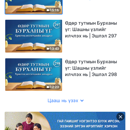
15:16
Өдөр тутмын Бурханы
үг: Шашны үзлийг
илчлэх нь | Эшлэл 297
13:43
Өдөр тутмын Бурханы
үг: Шашны үзлийг
илчлэх нь | Эшлэл 298
12:23
Цааш нь үзэх