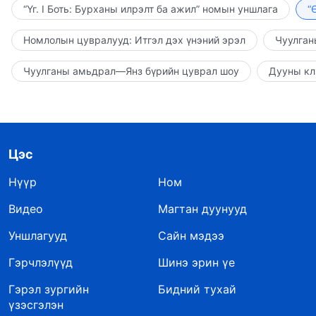
“Үг. I Боть: Бурханы илрэлт ба ажил” номын уншлага
“
Номлолын цувралууд: Итгэл дэх үнэний эрэл
Чуулган
Чуулганы амьдрал—Янз бүрийн цуврал шоу
Дууны кл
Цэс
Нүүр
Ном
Видео
Магтан дуунууд
Уншлагууд
Сайн мэдээ
Гэрчлэлүүд
Шинэ эрин үе
Гэрэл зургийн
Бидний тухай
үзэсгэлэн