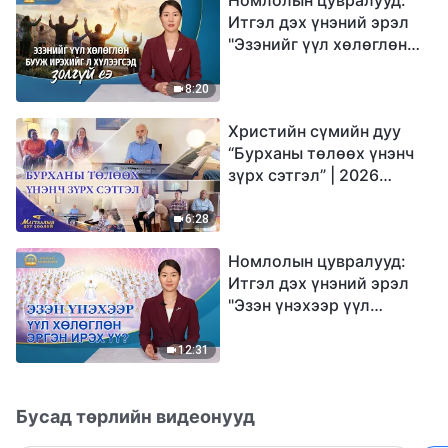
Итгэл дэх үнэний эрэл
"Эзэнийг үүл хөлөглөн
бууж ирэхийг л
хүлээгсэд золгүй еэ"
8:20
Христийн сүмийн дуу
“Бурханы төлөөх үнэнч
зүрх сэтгэл” | 2026
Магтаалын дуу хоолой
6:28
Номлолын цувралууд:
Итгэл дэх үнэний эрэл
"Эзэн үнэхээр үүл
хөлөглөн эргэн ирэх үү?"
12:31
Бусад төрлийн видеонууд