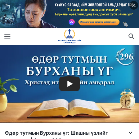
Өдөр тутмын Бурханы үг: Шашны үзлийг