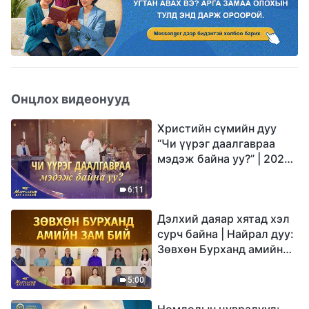
Онцлох видеонууд
Христийн сүмийн дуу
“Чи үүрэг даалгавраа
мэдэж байна уу?” | 2026
Магтаалын дуу хоолой
6:11
Дэлхий даяар хятад хэл
сурч байна | Найрал дуу:
Зөвхөн Бурханд амийн
зам бий | 2026
Магтаалын дуу хоолой
5:00
Номлолын цувралууд: