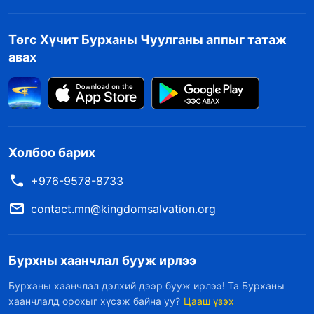
Төгс Хүчит Бурханы Чуулганы аппыг татаж
авах
Холбоо барих
+976-9578-8733
contact.mn@kingdomsalvation.org
Бурхны хаанчлал бууж ирлээ
Бурханы хаанчлал дэлхий дээр бууж ирлээ! Та Бурханы
хаанчлалд орохыг хүсэж байна уу?
Цааш үзэх