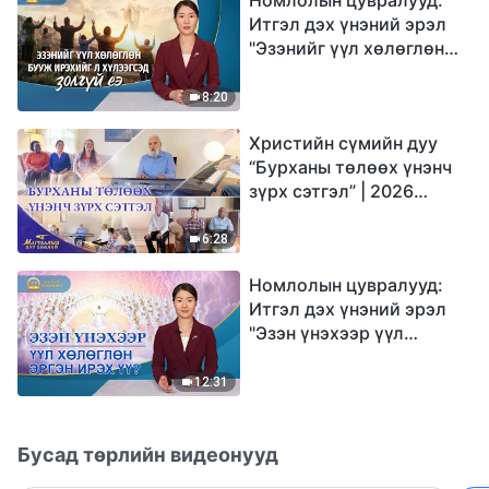
Итгэл дэх үнэний эрэл
"Эзэнийг үүл хөлөглөн
бууж ирэхийг л
хүлээгсэд золгүй еэ"
8:20
Христийн сүмийн дуу
“Бурханы төлөөх үнэнч
зүрх сэтгэл” | 2026
Магтаалын дуу хоолой
6:28
Номлолын цувралууд:
Итгэл дэх үнэний эрэл
"Эзэн үнэхээр үүл
хөлөглөн эргэн ирэх үү?"
12:31
Бусад төрлийн видеонууд