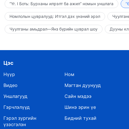
“Үг. I Боть: Бурханы илрэлт ба ажил” номын уншлага
“
Номлолын цувралууд: Итгэл дэх үнэний эрэл
Чуулган
Чуулганы амьдрал—Янз бүрийн цуврал шоу
Дууны кл
Цэс
Нүүр
Ном
Видео
Магтан дуунууд
Уншлагууд
Сайн мэдээ
Гэрчлэлүүд
Шинэ эрин үе
Гэрэл зургийн
Бидний тухай
үзэсгэлэн