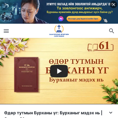
Өдөр тутмын Бурханы үг: Бурханыг мэдэх нь |