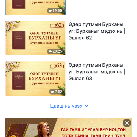
19:55
Өдөр тутмын Бурханы
үг: Бурханыг мэдэх нь |
Эшлэл 62
20:25
Өдөр тутмын Бурханы
үг: Бурханыг мэдэх нь |
Эшлэл 63
7:52
Цааш нь үзэх