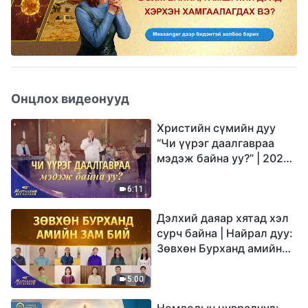
Онцлох видеонууд
Христийн сүмийн дуу
“Чи үүрэг даалгавраа
мэдэж байна уу?” | 2026
Магтаалын дуу хоолой
6:11
Дэлхий даяар хятад хэл
сурч байна | Найрал дуу:
Зөвхөн Бурханд амийн
зам бий | 2026
Магтаалын дуу хоолой
5:00
Номлолын цувралууд: