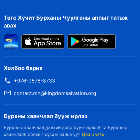
Төгс Хүчит Бурханы Чуулганы аппыг татаж
авах
Холбоо барих
+976-9578-8733
contact.mn@kingdomsalvation.org
Бурхны хаанчлал бууж ирлээ
Бурханы хаанчлал дэлхий дээр бууж ирлээ! Та Бурханы
хаанчлалд орохыг хүсэж байна уу?
Цааш үзэх