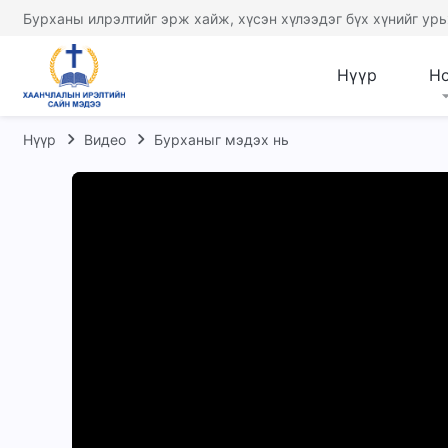
Бурханы илрэлтийг эрж хайж, хүсэн хүлээдэг бүх хүнийг урь
Нүүр
Н
Нүүр
Видео
Бурханыг мэдэх нь