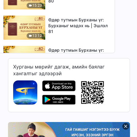
80
15:23
Өдөр тутмын Бурханы үг:
Бурханыг мэдэх нь | Эшлэл
81
13:12
Өдөр тутмын Бурханы үг:
Бурханыг мэдэх нь | Эшлэл
82
Хурганы мөрийг дагаж, амийн баялаг
11:14
хангалтыг эдлээрэй
Өдөр тутмын Бурханы үг:
Бурханыг мэдэх нь | Эшлэл
83
11:19
Өдөр тутмын Бурханы үг:
Бурханыг мэдэх нь | Эшлэл
84
7:44