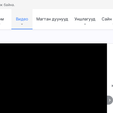
ж байна.
ом
Видео
Магтан дуунууд
Уншлагууд
Сайн