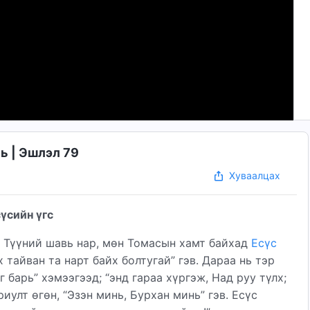
ь | Эшлэл 79
Хуваалцах
үсийн үгс
а Түүний шавь нар, мөн Томасын хамт байхад
Есүс
х тайван та нарт байх болтугай” гэв. Дараа нь тэр
 барь” хэмээгээд; “энд гараа хүргэж, Над руу түлх;
иулт өгөн, “Эзэн минь, Бурхан минь” гэв. Есүс