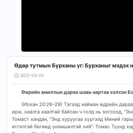
Өдөр тутмын Бурханы үг: Бурханыг мэдэх н
2021-03-24
Өөрийн амиллын дараа шавь нартаа хэлсэн Ес
(Иохан 20:26–29) Тэгээд найман өдрийн дара
ирж, хаалга хаалтай байсан ч голд нь зогсоод, “Эн
Томаст хандан, “Энд хуруугаа хүргээд Миний гарыг
итгэлтэй бөгөөд үнэмшилтэй хий”. Томас Түүнд хар