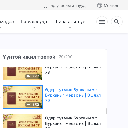
Өдөр тутмын Бурханы үг:
Гар утасны аппууд
Монгол
Бурханыг мэдэх нь | Эшлэл
76
8:38
 мэдээ
Гэрчлэлүүд
Шинэ эрин үе
Өдөр тутмын Бурханы үг:
Бурханыг мэдэх нь | Эшлэл
77
13:57
Үүнтэй ижил төстэй
79
/
200
Өдөр тутмын Бурханы үг:
Бурханыг мэдэх нь | Эшлэл
78
19:47
Өдөр тутмын Бурханы үг:
Бурханыг мэдэх нь | Эшлэл
79
18:02
Өдөр тутмын Бурханы үг:
Бурханыг мэдэх нь | Эшлэл