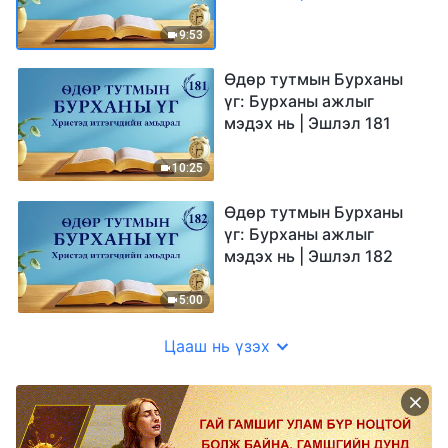
9:53
Өдөр тутмын Бурханы
үг: Бурханы ажлыг
мэдэх нь | Эшлэл 181
10:25
Өдөр тутмын Бурханы
үг: Бурханы ажлыг
мэдэх нь | Эшлэл 182
5:00
Цааш нь үзэх