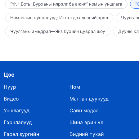
“Үг. I Боть: Бурханы илрэлт ба ажил” номын уншлага
“
Номлолын цувралууд: Итгэл дэх үнэний эрэл
Чуулган
Чуулганы амьдрал—Янз бүрийн цуврал шоу
Дууны кл
Цэс
Нүүр
Ном
Видео
Магтан дуунууд
Уншлагууд
Сайн мэдээ
Гэрчлэлүүд
Шинэ эрин үе
Гэрэл зургийн
Бидний тухай