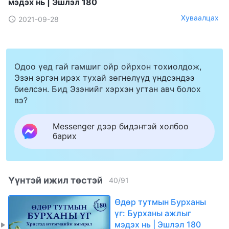
мэдэх нь | Эшлэл 180
Хуваалцах
2021-09-28
Одоо үед гай гамшиг ойр ойрхон тохиолдож,
Эзэн эргэн ирэх тухай зөгнөлүүд үндсэндээ
биелсэн. Бид Эзэнийг хэрхэн угтан авч болох
вэ?
Messenger дээр бидэнтэй холбоо
барих
Үүнтэй ижил төстэй
40
/
91
Өдөр тутмын Бурханы
үг: Бурханы ажлыг
мэдэх нь | Эшлэл 180