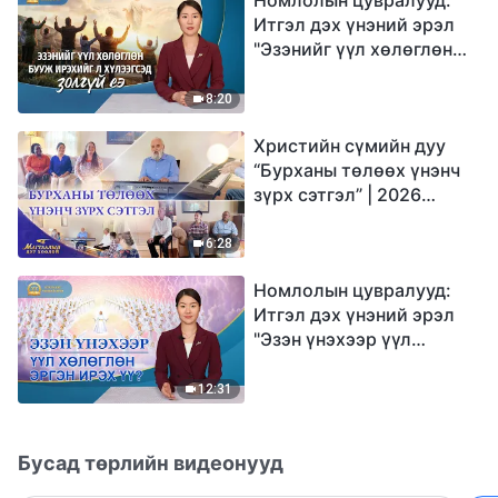
Итгэл дэх үнэний эрэл
"Эзэнийг үүл хөлөглөн
бууж ирэхийг л
хүлээгсэд золгүй еэ"
8:20
Христийн сүмийн дуу
“Бурханы төлөөх үнэнч
зүрх сэтгэл” | 2026
Магтаалын дуу хоолой
6:28
Номлолын цувралууд:
Итгэл дэх үнэний эрэл
"Эзэн үнэхээр үүл
хөлөглөн эргэн ирэх үү?"
12:31
Бусад төрлийн видеонууд