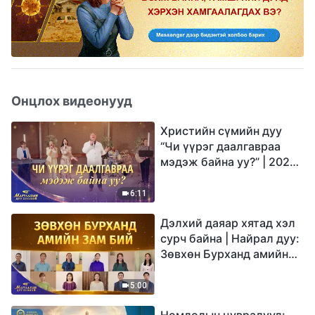
Онцлох видеонууд
Христийн сүмийн дуу
“Чи үүрэг даалгавраа
мэдэж байна уу?” | 2026
Магтаалын дуу хоолой
6:11
Дэлхий даяар хятад хэл
сурч байна | Найрал дуу:
Зөвхөн Бурханд амийн
зам бий | 2026
Магтаалын дуу хоолой
5:00
Номлолын цувралууд: