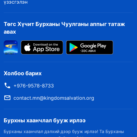
үзэсгэлэн
Төгс Хүчит Бурханы Чуулганы аппыг татаж
авах
Холбоо барих
+976-9578-8733
contact.mn@kingdomsalvation.org
Бурхны хаанчлал бууж ирлээ
Бурханы хаанчлал дэлхий дээр бууж ирлээ! Та Бурханы