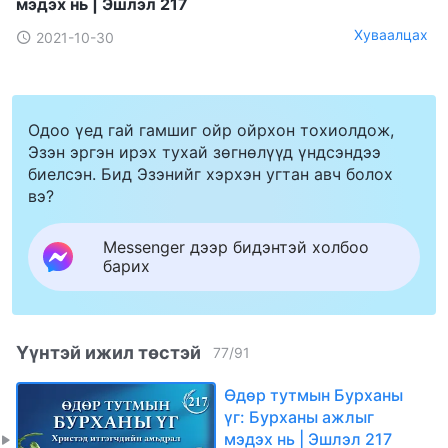
мэдэх нь | Эшлэл 217
Хуваалцах
2021-10-30
Одоо үед гай гамшиг ойр ойрхон тохиолдож,
Эзэн эргэн ирэх тухай зөгнөлүүд үндсэндээ
биелсэн. Бид Эзэнийг хэрхэн угтан авч болох
вэ?
Messenger дээр бидэнтэй холбоо
барих
Үүнтэй ижил төстэй
77
/
91
Өдөр тутмын Бурханы
үг: Бурханы ажлыг
мэдэх нь | Эшлэл 217