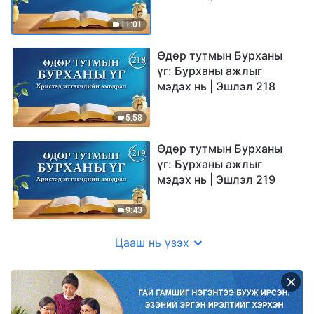
11:01
Өдөр тутмын Бурханы
үг: Бурханы ажлыг
мэдэх нь | Эшлэл 218
5:58
Өдөр тутмын Бурханы
үг: Бурханы ажлыг
мэдэх нь | Эшлэл 219
9:43
Цааш нь үзэх