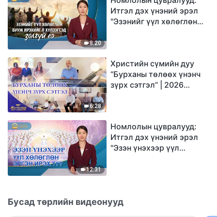
Итгэл дэх үнэний эрэл
"Эзэнийг үүл хөлөглөн
бууж ирэхийг л
хүлээгсэд золгүй еэ"
8:20
Христийн сүмийн дуу
“Бурханы төлөөх үнэнч
зүрх сэтгэл” | 2026
Магтаалын дуу хоолой
6:28
Номлолын цувралууд:
Итгэл дэх үнэний эрэл
"Эзэн үнэхээр үүл
хөлөглөн эргэн ирэх үү?"
12:31
Бусад төрлийн видеонууд