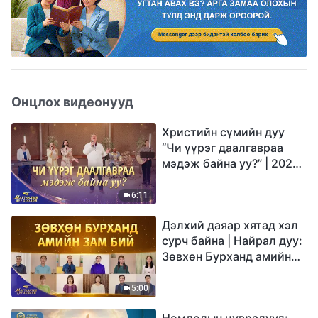
Онцлох видеонууд
Христийн сүмийн дуу
“Чи үүрэг даалгавраа
мэдэж байна уу?” | 2026
Магтаалын дуу хоолой
6:11
Дэлхий даяар хятад хэл
сурч байна | Найрал дуу:
Зөвхөн Бурханд амийн
зам бий | 2026
Магтаалын дуу хоолой
5:00
Номлолын цувралууд: