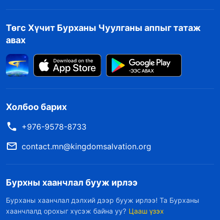
Төгс Хүчит Бурханы Чуулганы аппыг татаж
авах
Холбоо барих
+976-9578-8733
contact.mn@kingdomsalvation.org
Бурхны хаанчлал бууж ирлээ
Бурханы хаанчлал дэлхий дээр бууж ирлээ! Та Бурханы
хаанчлалд орохыг хүсэж байна уу?
Цааш үзэх