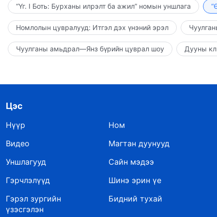
“Үг. I Боть: Бурханы илрэлт ба ажил” номын уншлага
“
Номлолын цувралууд: Итгэл дэх үнэний эрэл
Чуулган
Чуулганы амьдрал—Янз бүрийн цуврал шоу
Дууны кл
Цэс
Нүүр
Ном
Видео
Магтан дуунууд
Уншлагууд
Сайн мэдээ
Гэрчлэлүүд
Шинэ эрин үе
Гэрэл зургийн
Бидний тухай
үзэсгэлэн