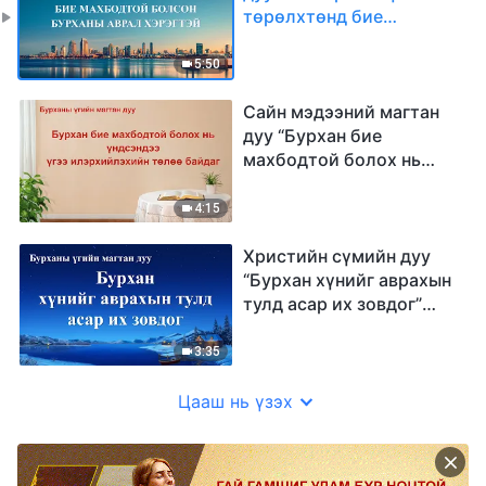
төрөлхтөнд бие
махбодтой болсон
Бурханы аврал
5:50
хэрэгтэй”
Сайн мэдээний магтан
дуу “Бурхан бие
махбодтой болох нь
үндсэндээ үгээ
илэрхийлэхийн төлөө
4:15
байдаг”
Христийн сүмийн дуу
“Бурхан хүнийг аврахын
тулд асар их зовдог”
(Дууны үгтэй)
3:35
Цааш нь үзэх