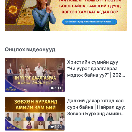
Онцлох видеонууд
Христийн сүмийн дуу
“Чи үүрэг даалгавраа
мэдэж байна уу?” | 2026
Магтаалын дуу хоолой
6:11
Дэлхий даяар хятад хэл
сурч байна | Найрал дуу:
Зөвхөн Бурханд амийн
зам бий | 2026
Магтаалын дуу хоолой
5:00