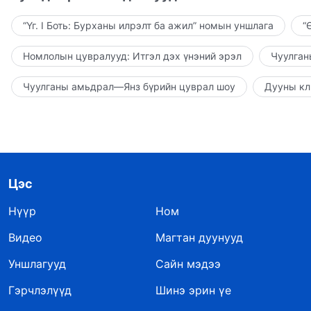
“Үг. I Боть: Бурханы илрэлт ба ажил” номын уншлага
“
Номлолын цувралууд: Итгэл дэх үнэний эрэл
Чуулган
Чуулганы амьдрал—Янз бүрийн цуврал шоу
Дууны кл
Цэс
Нүүр
Ном
Видео
Магтан дуунууд
Уншлагууд
Сайн мэдээ
Гэрчлэлүүд
Шинэ эрин үе