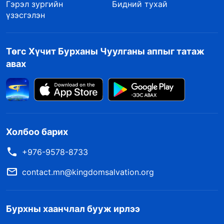
Гэрэл зургийн
Бидний тухай
үзэсгэлэн
Төгс Хүчит Бурханы Чуулганы аппыг татаж
авах
Холбоо барих
+976-9578-8733
contact.mn@kingdomsalvation.org
Бурхны хаанчлал бууж ирлээ