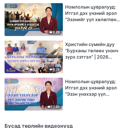
Номлолын цувралууд:
Итгэл дэх үнэний эрэл
"Эзэнийг үүл хөлөглөн
бууж ирэхийг л
хүлээгсэд золгүй еэ"
8:20
Христийн сүмийн дуу
“Бурханы төлөөх үнэнч
зүрх сэтгэл” | 2026
Магтаалын дуу хоолой
6:28
Номлолын цувралууд:
Итгэл дэх үнэний эрэл
"Эзэн үнэхээр үүл
хөлөглөн эргэн ирэх үү?"
12:31
Бусад төрлийн видеонууд