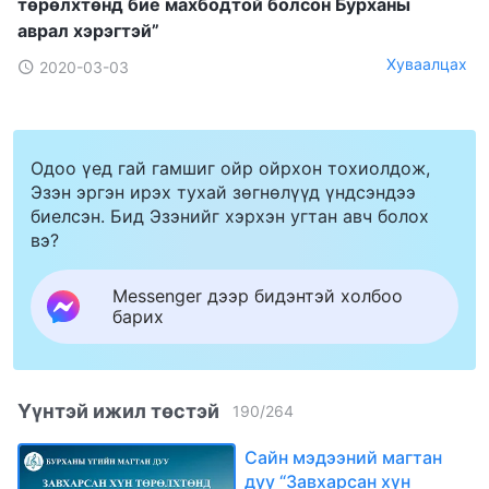
төрөлхтөнд бие махбодтой болсон Бурханы
аврал хэрэгтэй”
Хуваалцах
2020-03-03
Одоо үед гай гамшиг ойр ойрхон тохиолдож,
Эзэн эргэн ирэх тухай зөгнөлүүд үндсэндээ
биелсэн. Бид Эзэнийг хэрхэн угтан авч болох
вэ?
Messenger дээр бидэнтэй холбоо
барих
Үүнтэй ижил төстэй
190
/
264
Сайн мэдээний магтан
дуу “Завхарсан хүн