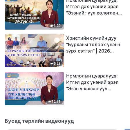
Итгэл дэх үнэний эрэл
"Эзэнийг үүл хөлөглөн
бууж ирэхийг л
хүлээгсэд золгүй еэ"
8:20
Христийн сүмийн дуу
“Бурханы төлөөх үнэнч
зүрх сэтгэл” | 2026
Магтаалын дуу хоолой
6:28
Номлолын цувралууд:
Итгэл дэх үнэний эрэл
"Эзэн үнэхээр үүл
хөлөглөн эргэн ирэх үү?"
12:31
Бусад төрлийн видеонууд