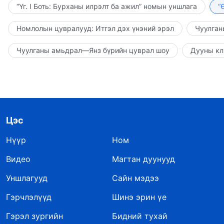
“Үг. I Боть: Бурханы илрэлт ба ажил” номын уншлага
“
Номлолын цувралууд: Итгэл дэх үнэний эрэл
Чуулган
Чуулганы амьдрал—Янз бүрийн цуврал шоу
Дууны кл
Цэс
Нүүр
Ном
Видео
Магтан дуунууд
Уншлагууд
Сайн мэдээ
Гэрчлэлүүд
Шинэ эрин үе
Гэрэл зургийн
Бидний тухай