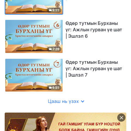
9:11
Өдөр тутмын Бурханы
үг: Ажлын гурван үе шат
| Эшлэл 6
7:28
Өдөр тутмын Бурханы
үг: Ажлын гурван үе шат
| Эшлэл 7
9:51
Цааш нь үзэх