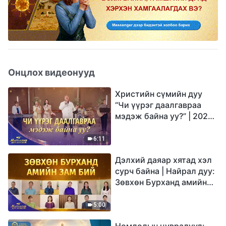
Онцлох видеонууд
Христийн сүмийн дуу
“Чи үүрэг даалгавраа
мэдэж байна уу?” | 2026
Магтаалын дуу хоолой
6:11
Дэлхий даяар хятад хэл
сурч байна | Найрал дуу:
Зөвхөн Бурханд амийн
зам бий | 2026
Магтаалын дуу хоолой
5:00
Номлолын цувралууд: