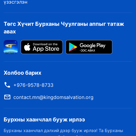
үзэсгэлэн
Төгс Хүчит Бурханы Чуулганы аппыг татаж
авах
Холбоо барих
+976-9578-8733
contact.mn@kingdomsalvation.org
Бурхны хаанчлал бууж ирлээ
Бурханы хаанчлал дэлхий дээр бууж ирлээ! Та Бурханы