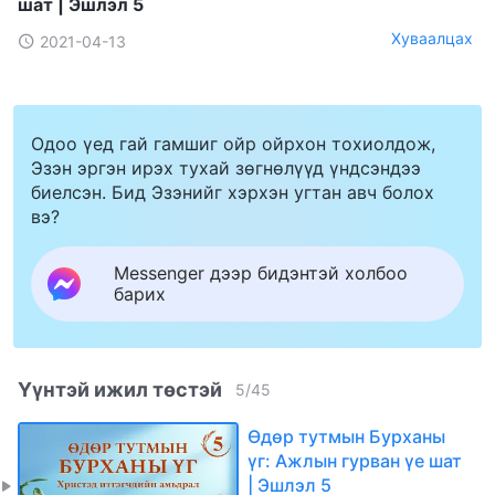
шат | Эшлэл 5
Хуваалцах
2021-04-13
Одоо үед гай гамшиг ойр ойрхон тохиолдож,
Эзэн эргэн ирэх тухай зөгнөлүүд үндсэндээ
биелсэн. Бид Эзэнийг хэрхэн угтан авч болох
вэ?
Messenger дээр бидэнтэй холбоо
барих
Үүнтэй ижил төстэй
5
/
45
Өдөр тутмын Бурханы
үг: Ажлын гурван үе шат
| Эшлэл 5