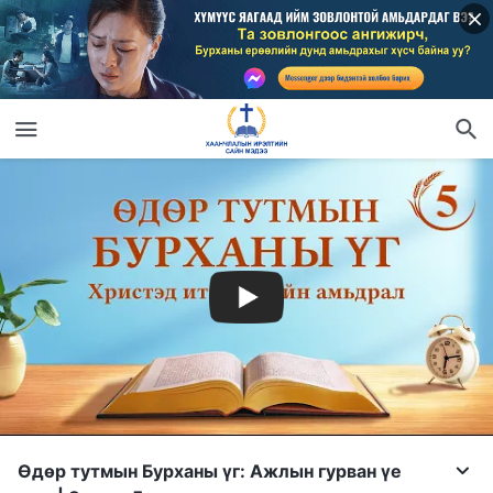
Өдөр тутмын Бурханы үг: Ажлын гурван үе