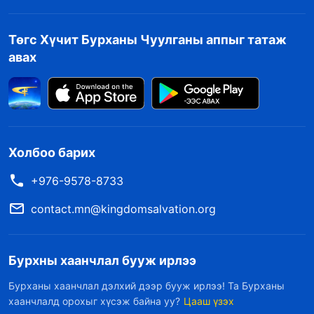
Төгс Хүчит Бурханы Чуулганы аппыг татаж
авах
Холбоо барих
+976-9578-8733
contact.mn@kingdomsalvation.org
Бурхны хаанчлал бууж ирлээ
Бурханы хаанчлал дэлхий дээр бууж ирлээ! Та Бурханы
хаанчлалд орохыг хүсэж байна уу?
Цааш үзэх