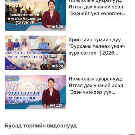
Итгэл дэх үнэний эрэл
"Эзэнийг үүл хөлөглөн
бууж ирэхийг л
хүлээгсэд золгүй еэ"
8:20
Христийн сүмийн дуу
“Бурханы төлөөх үнэнч
зүрх сэтгэл” | 2026
Магтаалын дуу хоолой
6:28
Номлолын цувралууд:
Итгэл дэх үнэний эрэл
"Эзэн үнэхээр үүл
хөлөглөн эргэн ирэх үү?"
12:31
Бусад төрлийн видеонууд