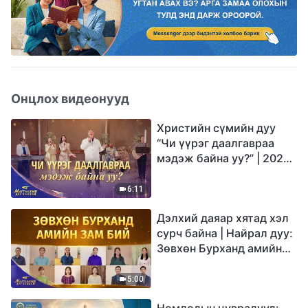
Онцлох видеонууд
Христийн сүмийн дуу
“Чи үүрэг даалгавраа
мэдэж байна уу?” | 2026
Магтаалын дуу хоолой
6:11
Дэлхий даяар хятад хэл
сурч байна | Найрал дуу:
Зөвхөн Бурханд амийн
зам бий | 2026
Магтаалын дуу хоолой
5:00
Номлолын цувралууд: