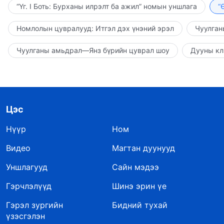
“Үг. I Боть: Бурханы илрэлт ба ажил” номын уншлага
“
Номлолын цувралууд: Итгэл дэх үнэний эрэл
Чуулган
Чуулганы амьдрал—Янз бүрийн цуврал шоу
Дууны кл
Цэс
Нүүр
Ном
Видео
Магтан дуунууд
Уншлагууд
Сайн мэдээ
Гэрчлэлүүд
Шинэ эрин үе
Гэрэл зургийн
Бидний тухай
үзэсгэлэн