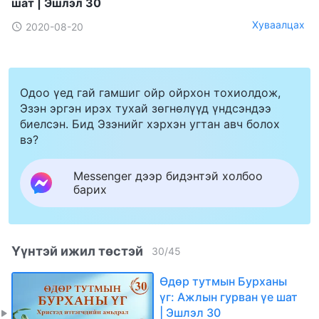
шат | Эшлэл 30
Хуваалцах
2020-08-20
Одоо үед гай гамшиг ойр ойрхон тохиолдож,
Эзэн эргэн ирэх тухай зөгнөлүүд үндсэндээ
биелсэн. Бид Эзэнийг хэрхэн угтан авч болох
вэ?
Messenger дээр бидэнтэй холбоо
барих
Үүнтэй ижил төстэй
30
/
45
Өдөр тутмын Бурханы
үг: Ажлын гурван үе шат
| Эшлэл 30