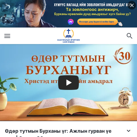
Өдөр тутмын Бурханы үг: Ажлын гурван үе