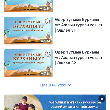
12:28
Өдөр тутмын Бурханы
үг: Ажлын гурван үе шат
| Эшлэл 31
5:44
Өдөр тутмын Бурханы
үг: Ажлын гурван үе шат
| Эшлэл 32
7:38
Цааш нь үзэх