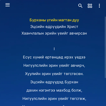
Бурханы үгийн магтан дуу
Эцсийн өдрүүдийн Христ
Хаанчлалын эрийн үеийг авчирсан
I
Есүс хүний ертөнцөд ирэх үедээ
Нигүүлслийн эрин үеийг авчирч,
Хуулийн эрин үеийг төгсгөсөн.
Эцсийн өдрүүдэд Бурхан
дахин нэгэнтээ махбод болж,
Нигүүлслийн эрин үеийг төгсгөж,