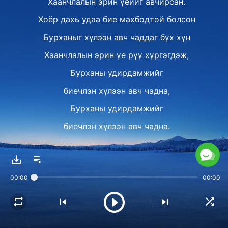
Хаанчлалын эрин үеийг авчирсан.
Хоёр дахь удаа бие махбодтой болсон
Бурханыг хүлээн авч чаддаг бүх хүн
Хаанчлалын эрин үе рүү хүргэгдэж,
Бурханы удирдамжийг
биечлэн хүлээн авч чадна,
Бурханы удирдамжийг
биечлэн хүлээн авч чадна.
Хэдийгээр Есүс хүмүүсийн дунд ирж,
их ажил хийсэн ч
00:00
00:00
бүх хүн төрөлхтнийг
золин аврах ажлыг л гүйцэлдүүлж,
хүний нүглийн тахил болсон юм;