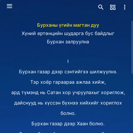
Бурханы үгийн магтан дуу
Хүний ертөнцийн шударга бус байдлыг
Бурхан залруулна
I
Бурхан газар дээр сэнтийгээ шилжүүлнэ.
Тэр хоёр гараараа ажлаа хийж,
ард түмэнд нь Сатан хор учруулахыг хориглож,
дайснууд нь хүссэн бүхнээ хийхийг хориглох
болно.
Бурхан газар дээр Хаан болно.