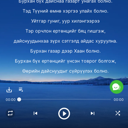
Бурхан бүх дайснаа газарт унагах болно.
Тэд Түүний өмнө хэргээ улайх болно.
Уйтгар гуниг, уур хилэнгээрээ
Тэр орчлон ертөнцийг бяц гишгэж,
дайснуудынхаа зүрх сэтгэлд айдас хуруулна.
Бурхан газар дээр Хаан болно.
Бурхан бүх ертөнцийг үнсэн товрог болгож,
Өөрийн дайснуудыг сүйрүүлэх болно.
Тэд ахин хүнийг завхруулахгүй.
Бурхан дэлхийн шударга бусыг засна.
00:00
00:00
Бурхан газар дээр Хаан болно.
II
Бурханы төлөвлөгөө аль эрт тогтсон,