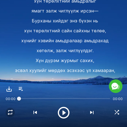
хүн төрөлхтний амьдралыг
ямагт залж чиглүүлж ирсэн—
Бурханы хийдэг энэ бүхэн нь
хүн төрөлхтний сайн сайхны төлөө,
хүнийг хэвийн амьдралаар амьдрахад
хөтөлж, залж чиглүүлдэг.
Хүн дүрэм журмыг сахих,
эсвэл хуулийг мөрдөх эсэхээс үл хамааран,
Бурханы зорилго бол хүнийг Сатаныг шүтэхгүй,
Сатанд хорлогдохгүй байлгахын төлөө—
00:00
00:00
энэ нь Түүний хамгийн үндсэн зорилго,
хамгийн анхны зорилго билээ.
Хэдийгээр Түүнд хүний талаарх