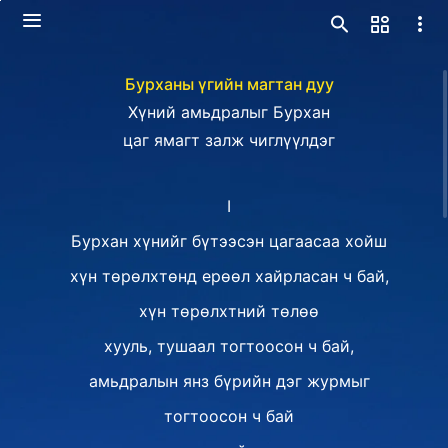
Бурханы үгийн магтан дуу
Хүний амьдралыг Бурхан
цаг ямагт залж чиглүүлдэг
I
Бурхан хүнийг бүтээсэн цагаасаа хойш
хүн төрөлхтөнд ерөөл хайрласан ч бай,
хүн төрөлхтний төлөө
хууль, тушаал тогтоосон ч бай,
амьдралын янз бүрийн дэг журмыг
тогтоосон ч бай