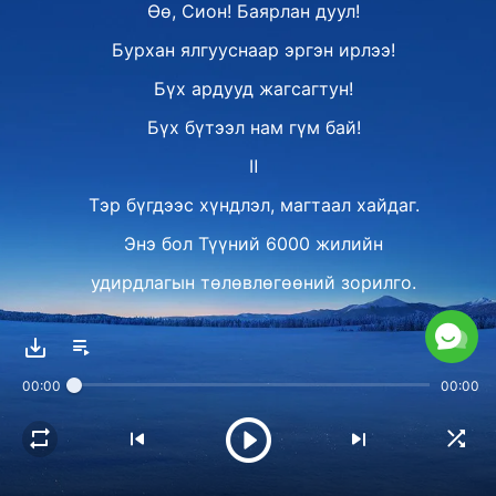
Өө, Сион! Баярлан дуул!
Бурхан ялгууснаар эргэн ирлээ!
Бүх ардууд жагсагтун!
Бүх бүтээл нам гүм бай!
Ⅱ
Тэр бүгдээс хүндлэл, магтаал хайдаг.
Энэ бол Түүний 6000 жилийн
удирдлагын төлөвлөгөөний зорилго.
Энэ бол Түүний шийдвэр билээ.
Бурханы ардууд бүгдээрээ
00:00
00:00
Бурханы уул руу буцаж,
Түүнд бууж өгнө.
Учир нь Бурханд сүр жавхлан,