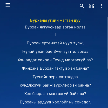
Бурханы үгийн магтан дуу
Бурхан ялгууснаар эргэн ирлээ
Ⅰ
Бурхан ертөнцтэй нүүр тулж,
Түүний үнэн бие Зүүн зүгт илэрлээ!
Хэн өвдөг сөхрөн Түүнд мөргөхгүй вэ?
Жинхэнэ Бурхан гэхгүй хэн байна?
Түүнийг зүрх сэтгэлдээ
хүндлэхгүй байж зүрхлэх хэн байна?
Хэн баярлан магтахгүй байх вэ?
Бурханы ардууд хоолойг нь сонсдог.