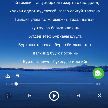
Гай гамшиг ганц хоёрхон газарт тохиолдоод,
хэдхэн өдөрт дуусахгүй, газар сайгүй тархана.
Гамшиг улам тэлж, шавжны тахал дэгдэн,
хүн хүнээ барьж идэх нь
бүгдэд өгөх Бурханы шүүлт.
Бурханы хаанчлал бүрэн биеллээ олж,
дэлхийд бууж ирсэн нь
Бурханы шүүлт бүхэлдээ ирснийг
бүрэн илтгэдэг.
Бурханы хаанчлал бүрэн биеллээ олж,
00:00
00:00
дэлхийд бууж ирсэн нь
Бурханы шүүлт бүхэлдээ ирснийг
бүрэн илтгэдэг.