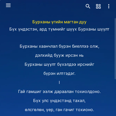
Бурханы үгийн магтан дуу
Бүх үндэстэн, ард түмнийг шүүх Бурханы шүүлт
Бурханы хаанчлал бүрэн биеллээ олж,
дэлхийд бууж ирсэн нь
Бурханы шүүлт бүхэлдээ ирснийг
бүрэн илтгэдэг.
I
Гай гамшиг ээлж дараалан тохиолдоно.
Бүх улс үндэстэнд тахал,
өлсгөлөн, үер, ган гачиг тохионо.