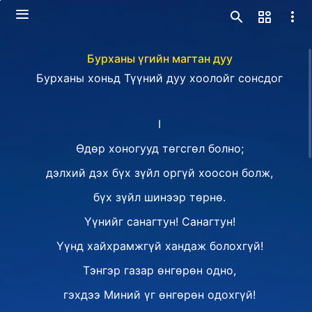
Бурханы үгийн магтан дуу
Бурханы хоньд Түүний дуу хоолойг сонсдог
I
Өдөр хоногууд төгсгөл болно;
дэлхий дэх бүх зүйл оргүй хоосон болж,
бүх зүйл шинээр төрнө.
Үүнийг санагтун! Санагтун!
Үүнд хайхрамжгүй хандаж болохгүй!
Тэнгэр газар өнгөрөн одно,
гэхдээ Миний үг өнгөрөн одохгүй!