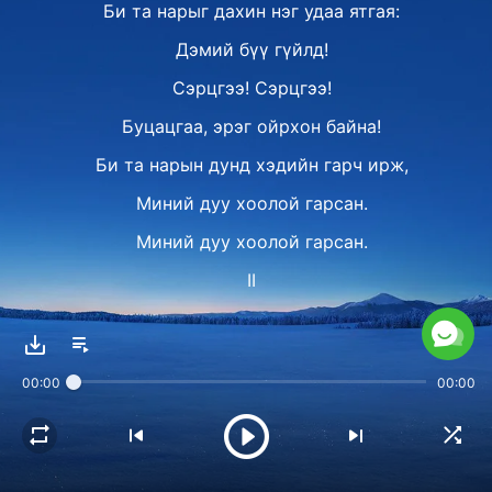
Би та нарыг дахин нэг удаа ятгая:
Дэмий бүү гүйлд!
Сэрцгээ! Сэрцгээ!
Буцацгаа, эрэг ойрхон байна!
Би та нарын дунд хэдийн гарч ирж,
Миний дуу хоолой гарсан.
Миний дуу хоолой гарсан.
II
Миний дуу хоолой та нарын өмнө гарч,
өдөр бүр та нартай
00:00
00:00
нүүр нүүрээрээ учирдаг бөгөөд
өдөр бүр шинэлэг, шинэ байдаг.
Чи Намайг, Би чамайг харсан,