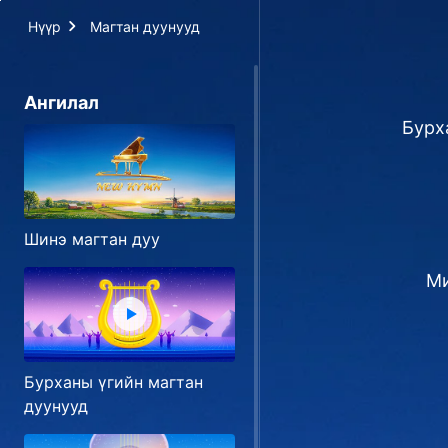
Нүүр
Магтан дуунууд
Ангилал
Бурх
Шинэ магтан дуу
Ми
Бурханы үгийн магтан
дуунууд