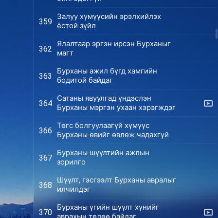
Залуу хүмүүсийн эрэлхийлэх
359
ёстой зүйл
Ялалтаар эргэн ирсэн Бурханыг
362
магт
Бурханы ажил бүгд хамгийн
363
бодитой байдаг
Сатаны явуулгад үндэслэн
364
Бурханы мэргэн ухаан хэрэгждэг
Төгс болгуулаагүй хүмүүс
366
Бурханы өвийг өвлөж чадахгүй
Бурханы шүүлтийн ажлын
367
зорилго
Шүүлт, гэсгээлт Бурханы авралыг
368
илчилдэг
Бурханы үгийн шүүлт хүнийг
370
аврахын төлөө байдаг