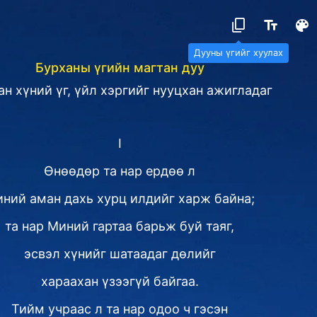
Дууны үгийг хуулах
Бурханы үгийн магтан дуу
ан хүний үг, үйл хэргийг нууцхан ажигладаг
I
Өнөөдөр та нар ердөө л
ний аман дахь хурц илдийг харж байна;
та нар Миний гартаа барьж буй таяг,
эсвэл хүнийг шатаадаг дөлийг
хараахан үзээгүй байгаа.
Тийм учраас л та нар одоо ч гэсэн