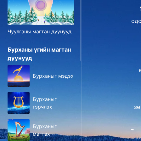
одо
Чуулганы магтан дуунууд
Бурханы үгийн магтан
дуунууд
Бурханыг мэдэх
Бурханыг
зө
гэрчлэх
Бурханыг
Ева
магтах