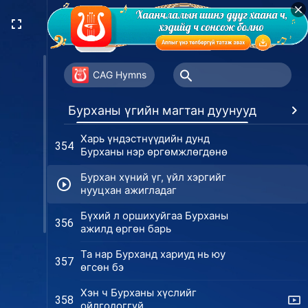
“Аврагч Есүс” тэнгэрээс буухыг
350
хүн харж яаж чадах юм бэ?
Бүлэг ялагчдын дунд Бурхан бууж
351
ирлээ
CAG Hymns
Бурханы асар дэлхийд ирлээ
353
Бурханы үгийн магтан дуунууд
Дур
Харь үндэстнүүдийн дунд
354
Бурханы нэр өргөмжлөгдөнө
Бурхан хүний үг, үйл хэргийг
нууцхан ажигладаг
Бүхий л оршихуйгаа Бурханы
356
ажилд өргөн барь
Та нар Бурханд хариуд нь юу
357
өгсөн бэ
Хэн ч Бурханы хүслийг
358
ойлгодоггүй