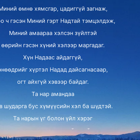
Миний өмнө хямсгар, цадиггүй загнаж,
о ч гэсэн Миний гэрт Надтай тэмцэлдэж,
Миний амаараа хэлсэн зүйлтэй
өөрийн гэсэн хүний хэлээр маргадаг.
Хүн Надаас айдаггүй,
өнөөдрийг хүртэл Надад дайсагнасаар,
огт айхгүй хэвээр байдаг.
Та нар амандаа
в шударга бус хүмүүсийн хэл ба шүдтэй.
Та нарын үг болон үйл хэрэг
г нүгэлд уруу татсан могойнхтой адилхан.