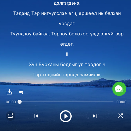
дэлгэгдэнэ.
Тэдэнд Тэр нигүүлслээ өгч, өршөөл нь бялхан
урсдаг.
Түүнд юу байгаа, Тэр юу болохоо үлдээлгүйгээр
өгдөг.
Ⅱ
Хүн Бурханы бодлыг үл тоодог ч
Тэр тэднийг гэрэлд замчилж,
тэднийг хангаж,
Түүний замыг дагаж, дуулгавартай байхад нь
00:00
00:00
тусалдаг
ингэснээр тэд хамгийн сайхан хүрэх газрыг
Түүний гараас авах боломжтой.