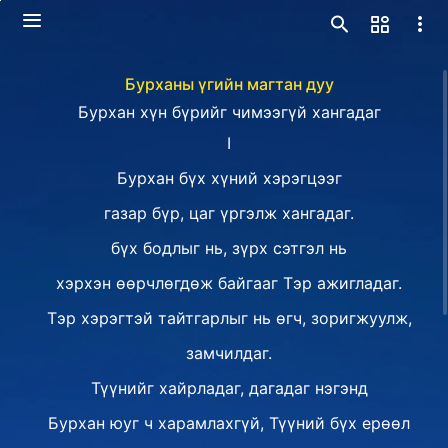
Бурханы үгийн магтан дуу
Бурхан хүн бүрийг чимээгүй хангадаг
Ⅰ
Бурхан бүх хүний хэрэгцээг
газар бүр, цаг үргэлж хангадаг.
бүх бодлыг нь, зүрх сэтгэл нь
хэрхэн өөрчлөгдөж байгааг Тэр ажигладаг.
Тэр хэрэгтэй тайтгарлыг нь өгч, зоригжуулж,
замчилдаг.
Түүнийг хайрладаг, дагадаг нэгэнд
Бурхан юуг ч харамлахгүй, Түүний бүх ерөөл