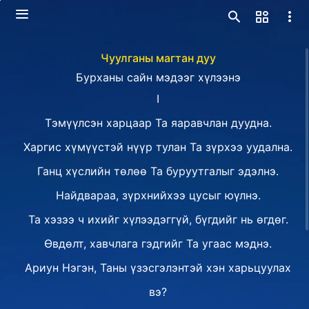
Чуулганы магтан дуу
Бурханы сайн мэдээг хүлээнэ
Ⅰ
Тэмүүлсэн харцаар Та яаравчлан дуудна.
Харгис хүмүүстэй нүүр тулан Та зүрхээ уудална.
Ганц хүслийн төлөө Та буруутгалыг эдэлнэ.
Найдвараа, зүрхнийхээ цусыг юүлнэ.
Та хэзээ ч ихийг хүлээдэггүй, бүгдийг нь өгдөг.
Өвдөлт, хавчлага гэдгийг Та угаас мэднэ.
Ариун Нэгэн, Таны үзэсгэлэнтэй хэн харьцуулах
вэ?