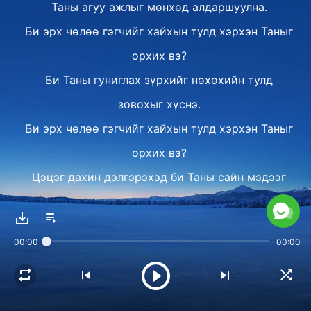
Таны агуу ажлыг мөнхөд алдаршуулна.
Би эрх чөлөө гэгчийг хайхын тулд хэрхэн Таныг
орхих вэ?
Би Таны гуниглах зүрхийг нөхөхийн тулд
зовохыг хүснэ.
Би эрх чөлөө гэгчийг хайхын тулд хэрхэн Таныг
орхих вэ?
Цэцэг дахин дэлгэрэхэд би Таны сайн мэдээг
сонсоно.
Ⅱ
00:00
00:00
Нүгэлд унасан ч би гэрэлд босно.
Та намайг өргөдөг учраас би талархана.
Бие махбодтой Бурхан зовдог байхад би хэрхэх