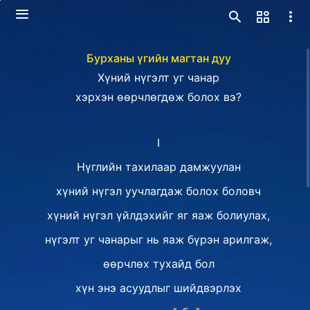
Бурханы үгийн магтан дуу
Хүний нүгэлт уг чанар
хэрхэн өөрчлөгдөж болох вэ?
I
Нүглийн тахилаар дамжуулан
хүний нүгэл уучлагдаж болох боловч
хүний нүгэл үйлдэхийг яг яаж болиулах,
нүгэлт уг чанарыг нь яаж бүрэн арилгаж,
өөрчлөх тухайд бол
хүн энэ асуудлыг шийдвэрлэх