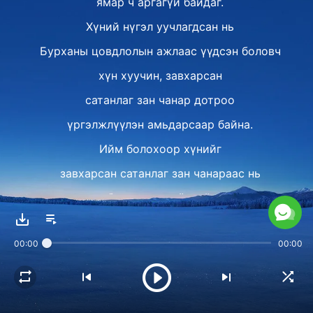
ямар ч аргагүй байдаг.
Хүний нүгэл уучлагдсан нь
Бурханы цовдлолын ажлаас үүдсэн боловч
хүн хуучин, завхарсан
сатанлаг зан чанар дотроо
үргэлжлүүлэн амьдарсаар байна.
Ийм болохоор хүнийг
завхарсан сатанлаг зан чанараас нь
бүрэн аврах ёстой,
ингэснээр түүний нүгэлт уг чанар
00:00
00:00
дахин хэзээ ч дордохгүйгээр бүрэн арилж,
улмаар хүний зан чанар өөрчлөгдөж чадна.
II