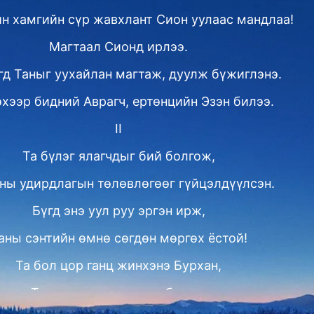
н хамгийн сүр жавхлант Сион уулаас мандлаа!
Магтаал Сионд ирлээ.
гд Таныг уухайлан магтаж, дуулж бүжиглэнэ.
эхээр бидний Аврагч, ертөнцийн Эзэн билээ.
II
Та бүлэг ялагчдыг бий болгож,
ны удирдлагын төлөвлөгөөг гүйцэлдүүлсэн.
Бүгд энэ уул руу эргэн ирж,
аны сэнтийн өмнө сөгдөн мөргөх ёстой!
Та бол цор ганц жинхэнэ Бурхан,
Та алдар суут, эрхэм билээ.