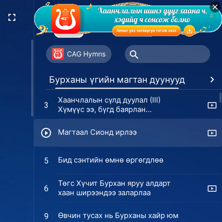
Хаанчлалын сүлд дуулал (I)
1
Хаанчлал дэлхий дээр бууж
CAG Hymns
ирлээ
Хаанчлалын сүлд дуулал (II)
2
Бурханы үгийн магтан дуунууд
Дур
Бурхан ирлээ, Бурхан бол хаан
Хаанчлалын сүлд дуулал (III)
3
Хүмүүс ээ, бүгд баярлан
хашхирцгаа
Магтаал Сионд ирлээ
Бид сэнтийн өмнө өргөгдлөө
5
Төгс Хүчит Бурхан яруу алдарт
6
хаан ширээндээ заларлаа
Өвчин тусах нь Бурханы хайр юм
9