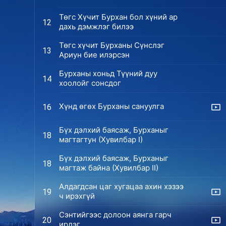
Төгс Хүчит Бурхан бол хүний ар
12
дахь дэмжлэг билээ
Төгс хүчит Бурханы Сүнслэг
13
Ариун бие илэрсэн
Бурханы хоньд Түүний дуу
14
хоолойг сонсдог
Хүнд өгөх Бурханы сануулга
16
Бүх дэлхий баясаж, Бурханыг
18
магтагтун (Хувилбар I)
Бүх дэлхий баясаж, Бурханыг
18
магтаж байна (Хувилбар II)
Алдагдсан цаг хугацаа ахин хэзээ
19
ч ирэхгүй
Сэнтийгээс долоон аянга гарч
20
ирдэг