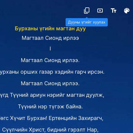
Бурханы үгийн магтан дуу
Магтаал Сионд ирлээ
I
Магтаал Сионд ирлээ.
урханы орших газар хэдийн гарч ирсэн.
Магтаал Сионд ирлээ.
үгд Түүний ариун нэрийг магтан дуулж,
Түүний нэр түгэж байна.
өгс Хүчит Бурхан! Ертөнцийн Захирагч,
Сүүлчийн Христ, бидний гэрэлт Нар,