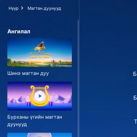
Нүүр
Магтан дуунууд
Ангилал
Шинэ магтан дуу
Б
Б
Бурханы үгийн магтан
Т
дуунууд