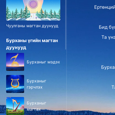
Ертөнций
Чуулганы магтан дуунууд
Бид бү
Та үн
Бурханы үгийн магтан
дуунууд
Бурханыг мэдэх
Бурха
Бурханыг
Т
гэрчлэх
Бурханыг
магтах