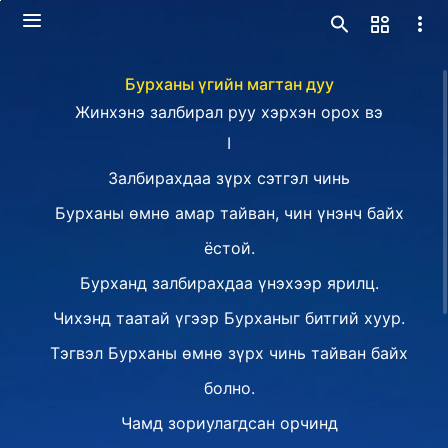
Бурханы үгийн магтан дуу
Жинхэнэ залбирал руу хэрхэн орох вэ
Ⅰ
Залбирахдаа зүрх сэтгэл чинь
Бурханы өмнө амар тайван, чин үнэнч байх
ёстой.
Бурханд залбирахдаа үнэхээр ярилц.
Чихэнд таатай үгээр Бурханыг битгий хуур.
Тэгвэл Бурханы өмнө зүрх чинь тайван байх
болно.
Чамд зориулагдсан орчинд