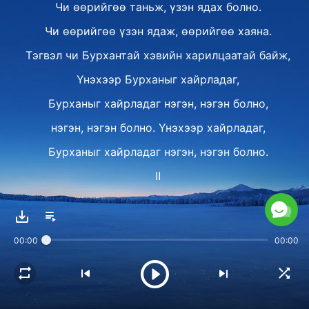
Чи өөрийгөө таньж, үзэн ядах болно.
Чи өөрийгөө үзэн ядаж, өөрийгөө хаяна.
Тэгвэл чи Бурхантай хэвийн харилцаатай байж,
Үнэхээр Бурханыг хайрладаг,
Бурханыг хайрладаг нэгэн, нэгэн болно,
нэгэн, нэгэн болно. Үнэхээр хайрладаг,
Бурханыг хайрладаг нэгэн, нэгэн болно.
Ⅱ
Залбирал нь Бурханы
өнөөдөр дуусгах зүйл дээр төвлөрдөг.
00:00
00:00
Илүү их гэрэлтүүлэлтийг гуй,
Нөхцөл байдал, бэрхшээлээ Бурханд авчир,
шийдвэрээ Түүнд ярь.